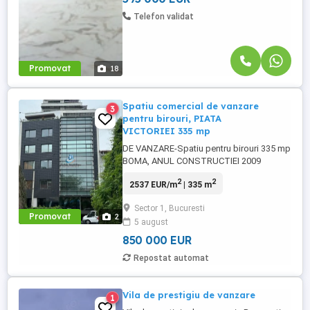
Telefon validat
Promovat
18
Spatiu comercial de vanzare
3
pentru birouri, PIATA
VICTORIEI 335 mp
DE VANZARE-Spatiu pentru birouri 335 mp
BOMA, ANUL CONSTRUCTIEI 2009
Bucuresti, Piata Victoriei Se poate si
2
2
2537 EUR/m
| 335 m
inchiria! Pret inchiriere: 4,999EUR/luna +
TVA Cheltuieli mentenanta: 2.8 EUR/m2 +
Sector 1, Bucuresti
TVA Spatiu de birouri – inchiriere/vanzare
Promovat
2
5 august
– in cladire de birouri, clasa Superioara, in
zona Piata Victoriei, ...
850 000 EUR
Repostat automat
Vila de prestigiu de vanzare
1