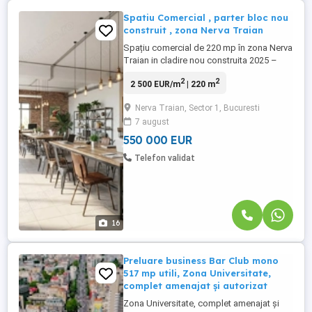
Spatiu Comercial , parter bloc nou
construit , zona Nerva Traian
Spațiu comercial de 220 mp în zona Nerva
Traian in cladire nou construita 2025 –
ideal pentru restaurant, clinică sau
2
2
2 500 EUR/m
| 220 m
showroom Vă prezentăm spre vânzare un
spațiu comercial generos cu o suprafață
Nerva Traian, Sector 1, Bucuresti
totală utilă de 220,6 mp, situat în zona
7 august
ultracentrală Nerva Traian, pe o stradă
liniștită, cu acces facil ...
550 000 EUR
Telefon validat
16
Preluare business Bar Club mono
517 mp utili, Zona Universitate,
complet amenajat și autorizat
Zona Universitate, complet amenajat și