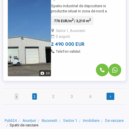
Spatiu industrial de depozitare si
productie situat in zona de nord a
Bucurestiului cu acces la soseaua de
2
2
776 EUR/m
| 3,210 m
centura Odai si DN 1. Proprietatea este
formata din doua constructii tip hala , una
Sector 1, Bucuresti
in suprafata de 1820 mp si una de 1267
5 august
mp. Cele doua hale sunt amplasate pe un
teren in suprafata de 9065 mp cu ...
2 490 000 EUR
Telefon validat
10
›
‹
1
2
3
4
Publi24
Anunțuri
Bucuresti
Sector 1
Imobiliare
De vanzare
Spatii de vanzare