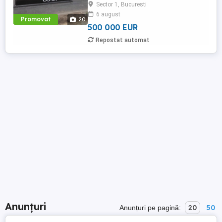
Sector 1, Bucuresti
beneficiază de expunere excelentă, trafic
6 august
pietonal intens și acces facil către zonele
Promovat
20
de ...
500 000 EUR
Repostat automat
Anunțuri
20
50
Anunțuri pe pagină: