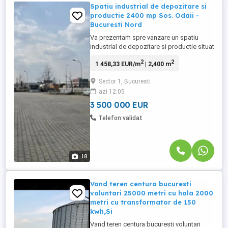
Spatiu industrial de depozitare si
productie 2400 mp Sos. Odaii -
Bucuresti Nord
Va prezentam spre vanzare un spatiu
industrial de depozitare si productie situat
in zona de nord a Bucurestiului cu acces
2
2
1 458,33 EUR/m
| 2,400 m
la Soseaua de centrua Odaii. Suprafata
totala 2400 mp Suprafata birouri 750 mp ,
Sector 1, Bucuresti
dispune pe S+P+1E Suprafata depozitare
azi 12:05
si productie 1700 mp Suprafata teren
18.000 mp cu o deschidere ...
3 500 000 EUR
Telefon validat
18
Vand teren centura bucuresti
voluntari 25000 metri cu hala 2000
metri cu transformator de 150
kwh,Si
Vand teren centura bucuresti voluntari