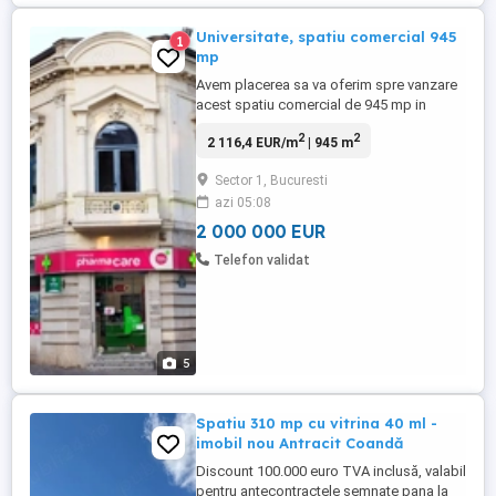
Universitate, spatiu comercial 945
1
mp
Avem placerea sa va oferim spre vanzare
acest spatiu comercial de 945 mp in
Bucuresti, in zona Universitate. Zona
2
2
2 116,4 EUR/m
| 945 m
ultracentrala ofera acces facil spre toate
cartierele Capitalei datorita retelei de
Sector 1, Bucuresti
tansport public (troleibuz, autobuz,
azi 05:08
tramvai, metrou). In vecinatate se afla
multe magazine, gradinite, ...
2 000 000 EUR
Telefon validat
5
Spatiu 310 mp cu vitrina 40 ml -
imobil nou Antracit Coandă
Discount 100.000 euro TVA inclusă, valabil
pentru antecontractele semnate pana la