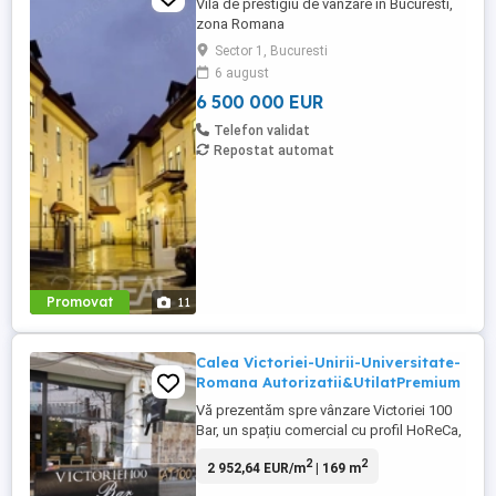
Vila de prestigiu de vanzare in Bucuresti,
zona Romana
Sector 1, Bucuresti
6 august
6 500 000 EUR
Telefon validat
Repostat automat
Promovat
11
Calea Victoriei-Unirii-Universitate-
Romana Autorizatii&UtilatPremium
Vă prezentăm spre vânzare Victoriei 100
Bar, un spațiu comercial cu profil HoReCa,
poziționat strategic pe Calea Victoriei nr.
2
2
2 952,64 EUR/m
| 169 m
100, una dintre cele mai exclusiviste și
circulate artere din București. Proprietatea