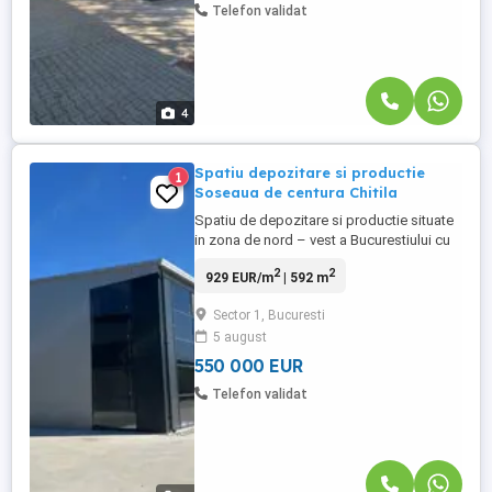
Telefon validat
4
Spatiu depozitare si productie
1
Soseaua de centura Chitila
Spatiu de depozitare si productie situate
in zona de nord – vest a Bucurestiului cu
acces facil la Soseaua de centrua Chitila.
2
2
929 EUR/m
| 592 m
Suprafata totala 592 mp Suprafata
depozitare 490 mp Suprafat birouri 82 mp
Sector 1, Bucuresti
dispusi pe P+1 Spatiu construit pe
5 august
structura metalica cu inchidere perimetrala
...
550 000 EUR
Telefon validat