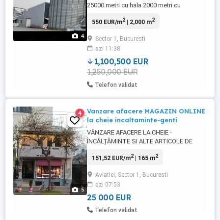
25000 metri cu hala 2000 metri cu
transformator de 150 kwh,Silozuri 100
2
2
550 EUR/m
| 2,000 m
tone,cale ferata,moara,ferma a fost făcută
pe fonduri europene,4000 metri platforma
4
Sector 1, Bucuresti
betonata,inpresmuita xu gard de beton
azi 11:38
,whatsapp telefon +40724180018 sau
+40741112600
1,100,500 EUR
1,250,000 EUR
Telefon validat
Vanzare afacere MAGAZIN ONLINE
4
la cheie incaltaminte-genti
VÂNZARE AFACERE LA CHEIE -
ÎNCĂLȚĂMINTE SI ALTE ARTICOLE DE
MAROCHINARIE DIN ITALIA - ( MAGAZIN
2
2
151,52 EUR/m
| 165 m
ONLINE ) Preț final: 25.000 EURO Acest
preț include următoarele facilități: Stoc de
Aviatiei, Sector 1, Bucuresti
marfă: Aproximativ 1700 perechi
azi 07:53
incaltaminte (mix brand dama,
5
barbati,copii), modele actuale, ...
25 000 EUR
Telefon validat