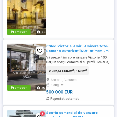
Promovat
11
Calea Victoriei-Unirii-Universitate-
Romana Autorizatii&UtilatPremium
Vă prezentăm spre vânzare Victoriei 100
Bar, un spațiu comercial cu profil HoReCa,
poziționat strategic pe Calea Victoriei nr.
2
2
2 952,64 EUR/m
| 169 m
100, una dintre cele mai exclusiviste și
circulate artere din București. Proprietatea
Sector 1, Bucuresti
beneficiază de expunere excelentă, trafic
6 august
pietonal intens și acces facil către zonele
Promovat
20
de ...
500 000 EUR
Repostat automat
Spatiu comercial de vanzare
3