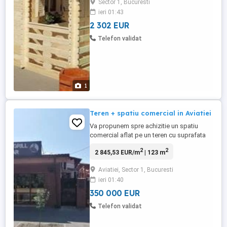
Sector 1, Bucuresti
brad (molid). Sistem constructiv:
ieri 01:43
elemente portante de perete grosime
28mm, frezate pe lungime (nut si feder) ...
2 302 EUR
Telefon validat
1
Teren + spatiu comercial in Aviatiei
Va propunem spre achizitie un spatiu
comercial aflat pe un teren cu suprafata
de 123 de metri patrati in cartierul Aviatiei,
2
2
2 845,53 EUR/m
| 123 m
amplasat stradal pe sos. Pipera, intre bd.
Nicolae Caramfil si gura de metrou Aurel
Aviatiei, Sector 1, Bucuresti
Vlaicu. Pe terenul cu suprafata de 123 de
ieri 01:40
metri regasim: - spatiul comercial stradal
(parter ...
350 000 EUR
Telefon validat