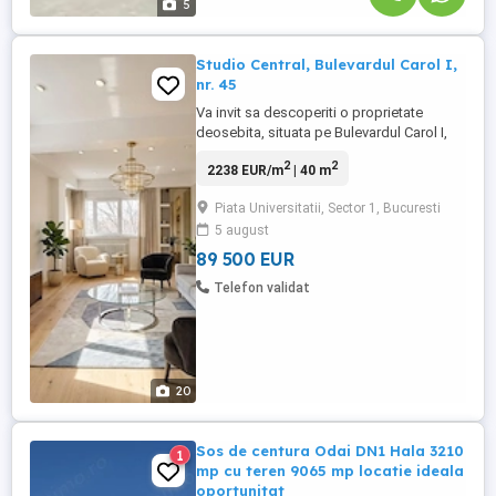
5
Studio Central, Bulevardul Carol I,
nr. 45
Va invit sa descoperiti o proprietate
deosebita, situata pe Bulevardul Carol I,
asigurand atat confort cat si o locate
2
2
2238 EUR/m
| 40 m
centrala cu acces facil catre punctele de
interes din zona. Este vorba despre o
Piata Universitatii, Sector 1, Bucuresti
garsoniera dubla, transformata dintr-un
5 august
apartament cu 2 camere, alcatuita dintr-o
zona de zi, o zona ...
89 500 EUR
Telefon validat
20
Sos de centura Odai DN1 Hala 3210
1
mp cu teren 9065 mp locatie ideala
oportunitat