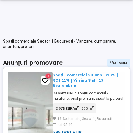
Spatii comerciale Sector 1 Bucuresti • Vanzare, cumparare,
anunturi, preturi
Anunțuri promovate
Vezi toate
Spațiu comercial 200mp | 2025 |
1
ROI 11% | Vitrina 9ml | 13
Septembrie
De vânzare un spațiu comercial /
multifuncțional premium, situat la parterul
unui imobil finalizat în 2025, poziționat pe
2
2
2 975 EUR/m
| 200 m
Strada Petre Ispirescu 90A, zonă cu trafic
pietonal constant și acces facil la
13 Septembrie, Sector 1, Bucuresti
mijloace de transport în comun. Spatiul
ieri 05:46
este inchiriat cu contract pe 5 ani din luna
Aprilie 2026 Caracteristici ...
595 000 EUR