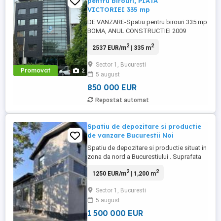
pentru birouri, PIATA
VICTORIEI 335 mp
DE VANZARE-Spatiu pentru birouri 335 mp
BOMA, ANUL CONSTRUCTIEI 2009
Bucuresti, Piata Victoriei Se poate si
2
2
2537 EUR/m
| 335 m
inchiria! Pret inchiriere: 4,999EUR/luna +
TVA Cheltuieli mentenanta: 2.8 EUR/m2 +
Sector 1, Bucuresti
TVA Spatiu de birouri – inchiriere/vanzare
Promovat
2
5 august
– in cladire de birouri, clasa Superioara, in
zona Piata Victoriei, ...
850 000 EUR
Repostat automat
Spatiu de depozitare si productie
de vanzare Bucurestii Noi
Spatiu de depozitare si productie situat in
zona da nord a Bucurestiului . Suprafata
spatiu 1200 mp Suprafata birouri 150 mp
2
2
1250 EUR/m
| 1,200 m
Suprafata teren 1826 mp Inaltime spatiu
4.2 m aracteristici Tip
Sector 1, Bucuresti
imobil:Productie/Servicii Suprafaţă
5 august
totală:1.200 mp Specificaţii Hala
industriala Hala este construita din pereti
1 500 000 EUR
...