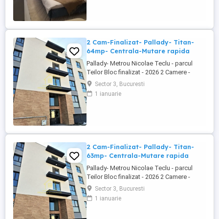
decomandat Tip imobil - P+3 etaje
Suprafata - 52mp + 11mp balcon = total
63mp Pozitionare: zona Titan-Pallady
Facilitati in ...
2 Cam-Finalizat- Pallady- Titan-
64mp- Centrala-Mutare rapida
Pallady- Metrou Nicolae Teclu - parcul
Teilor Bloc finalizat - 2026 2 Camere -
Mutare rapida! Pallady - parcul Teilor -
Sector 3, Bucuresti
Metrou Teclu - vanzare apartament 2
1 ianuarie
camere, decomandat, suprafata 64 mp,
predare la cheie, finisaje moderne,
incalzire pardoseala, centrala termica,
posibilitate parcare subterana.
Apartamentul ...
2 Cam-Finalizat- Pallady- Titan-
63mp- Centrala-Mutare rapida
Pallady- Metrou Nicolae Teclu - parcul
Teilor Bloc finalizat - 2026 2 Camere -
Mutare rapida! Pallady - parcul Teilor -
Sector 3, Bucuresti
Metrou Teclu - vanzare apartament 2
1 ianuarie
camere, decomandat, suprafata 64 mp,
predare la cheie, finisaje moderne,