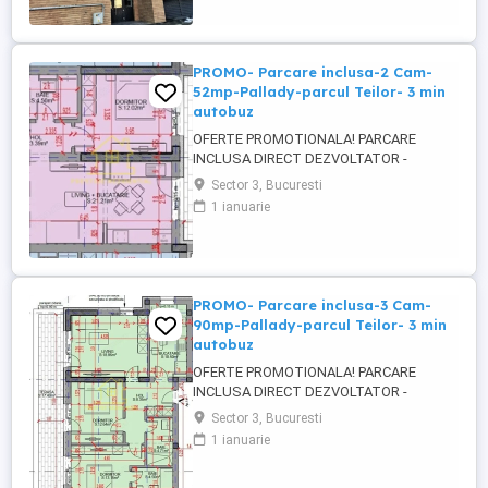
incalzire pardoseala, centrala termica,
posibilitate parcare subterana.
Apartamentul ...
PROMO- Parcare inclusa-2 Cam-
52mp-Pallady-parcul Teilor- 3 min
autobuz
OFERTE PROMOTIONALA! PARCARE
INCLUSA DIRECT DEZVOLTATOR -
COMISION 0% Titan- Pallady- parcul Teilor
Sector 3, Bucuresti
- statie STB la 3-4 minute de mers,
1 ianuarie
vanzare apartament 2 camere, spatios, 52
mp, etaj intermediar, predare la cheie
finisaje moderne, incalzire pardoseala,
centrala termica, parcare inclusa. Bloc nou
...
PROMO- Parcare inclusa-3 Cam-
90mp-Pallady-parcul Teilor- 3 min
autobuz
OFERTE PROMOTIONALA! PARCARE
INCLUSA DIRECT DEZVOLTATOR -
COMISION 0% Titan- Pallady- parcul Teilor
Sector 3, Bucuresti
- statie STB la 3-4 minute de mers,
1 ianuarie
vanzare apartament 3 camere, spatios,
90.11 mp, etaj intermediar, predare la