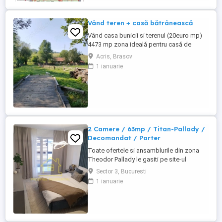
cheie finisaje moderne, incalzire
pardoseala, centrala termica, parcare
inclusa. Bloc ...
Vând teren + casă bătrânească
Vând casa bunicii si terenul (20euro mp)
4473 mp zona ideală pentru casă de
locuit, cabane sau casă de vacanță, in
Acris, Brasov
partea din fata terenul este in hotar cu râul
1 ianuarie
Acriș... Zonă foarte liniștită cu priveliște
încântătoare... Acces ușor la grădiniță,
școală, magazine și stațiuni turistice.
(Valea Zimbrilor, ...
2 Camere / 63mp / Titan-Pallady /
Decomandat / Parter
Toate ofertele si ansamblurile din zona
Theodor Pallady le gasiti pe site-ul
prestige-rezidential.ro DIRECT
Sector 3, Bucuresti
DEZVOLTATOR - COMISION 0% Tip
1 ianuarie
proprietate - Apartament 2 camere
decomandat Tip imobil - P+3 etaje
Suprafata - 52mp + 11mp balcon = total
63mp Pozitionare: zona Titan-Pallady
Facilitati in ...