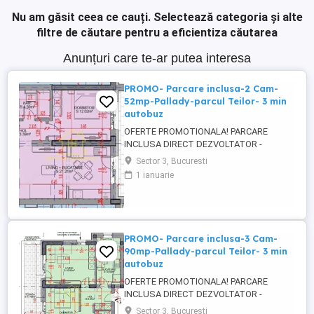
Nu am găsit ceea ce cauți.
Selectează categoria și alte
filtre de căutare pentru a eficientiza căutarea
Anunțuri care te-ar putea interesa
PROMO- Parcare inclusa-2 Cam-
52mp-Pallady-parcul Teilor- 3 min
autobuz
OFERTE PROMOTIONALA! PARCARE
INCLUSA DIRECT DEZVOLTATOR -
COMISION 0% Titan- Pallady- parcul Teilor
Sector 3, Bucuresti
- statie STB la 3-4 minute de mers,
1 ianuarie
vanzare apartament 2 camere, spatios, 52
mp, etaj intermediar, predare la cheie
finisaje moderne, incalzire pardoseala,
centrala termica, parcare inclusa. Bloc nou
...
PROMO- Parcare inclusa-3 Cam-
90mp-Pallady-parcul Teilor- 3 min
autobuz
OFERTE PROMOTIONALA! PARCARE
INCLUSA DIRECT DEZVOLTATOR -
COMISION 0% Titan- Pallady- parcul Teilor
Sector 3, Bucuresti