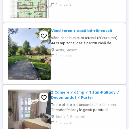
- statie STB la 3-4 minute de mers,
1 ianuarie
vanzare apartament 3 camere, spatios,
90.11 mp, etaj intermediar, predare la
cheie finisaje moderne, incalzire
pardoseala, centrala termica, parcare
inclusa. Bloc ...
Vând teren + casă bătrânească
Vând casa bunicii si terenul (20euro mp)
4473 mp zona ideală pentru casă de
locuit, cabane sau casă de vacanță, in
Acris, Brasov
partea din fata terenul este in hotar cu râul
1 ianuarie
Acriș... Zonă foarte liniștită cu priveliște
încântătoare... Acces ușor la grădiniță,
școală, magazine și stațiuni turistice.
(Valea Zimbrilor, ...
2 Camere / 63mp / Titan-Pallady /
Decomandat / Parter
Toate ofertele si ansamblurile din zona
Theodor Pallady le gasiti pe site-ul
prestige-rezidential.ro DIRECT
Sector 3, Bucuresti
DEZVOLTATOR - COMISION 0% Tip
1 ianuarie
proprietate - Apartament 2 camere