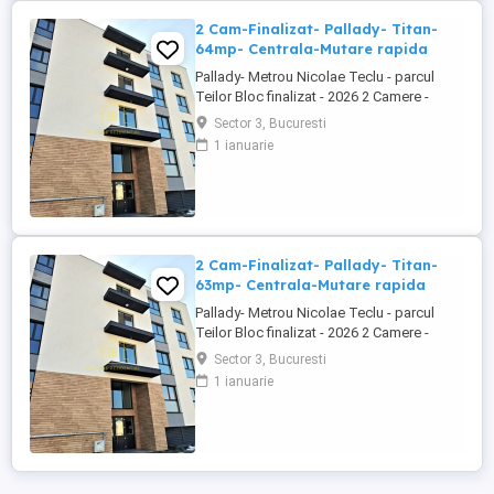
2 Cam-Finalizat- Pallady- Titan-
64mp- Centrala-Mutare rapida
Pallady- Metrou Nicolae Teclu - parcul
Teilor Bloc finalizat - 2026 2 Camere -
Mutare rapida! Pallady - parcul Teilor -
Sector 3, Bucuresti
Metrou Teclu - vanzare apartament 2
1 ianuarie
camere, decomandat, suprafata 64 mp,
predare la cheie, finisaje moderne,
incalzire pardoseala, centrala termica,
posibilitate parcare subterana.
Apartamentul ...
2 Cam-Finalizat- Pallady- Titan-
63mp- Centrala-Mutare rapida
Pallady- Metrou Nicolae Teclu - parcul
Teilor Bloc finalizat - 2026 2 Camere -
Mutare rapida! Pallady - parcul Teilor -
Sector 3, Bucuresti
Metrou Teclu - vanzare apartament 2
1 ianuarie
camere, decomandat, suprafata 64 mp,
predare la cheie, finisaje moderne,
incalzire pardoseala, centrala termica,
posibilitate parcare subterana.
Apartamentul ...