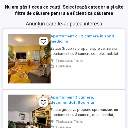
Nu am găsit ceea ce cauți.
Selectează categoria și alte
filtre de căutare pentru a eficientiza căutarea
Anunțuri care te-ar putea interesa
Apartament cu 2 camere in zona
medicina
Estate Group va propune spre vanzare un
apartament cu 2 camere complet mobilat
si utilat in zona Medicina Situat
Timisoara, Timis
ultracentral langa punctele cardinale,
1 ianuarie
aproape de toate punctele de interes din
oras Apartamentul este situat la etajul 2
din 2, imobilul are doar doua etaje cu 4
apartamente pe fiecare ...
Apartament 3 camere,
decomandat, Soarelui
Estate group va propune spre vanzare un
apartament cu 3 camere, decomandat,
situat in zona Soarelui, cu acces facil
Timisoara, Timis
catre principalele puncte de interes ale
1 ianuarie