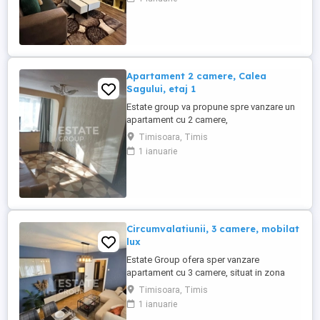
orasului. Proprietatea se afla la etajul 5
intr-un imobil cu cinci etaje, anvelopat
termic, cu pod pe toata suprafata
apartamentului. Datorita amplasarii ...
Apartament 2 camere, Calea
Sagului, etaj 1
Estate group va propune spre vanzare un
apartament cu 2 camere,
semidecomandat, situat pe strada
Timisoara, Timis
principala in zona Sagului cu acces facil
1 ianuarie
catre principalele puncte de interes ale
orasului. Proprietatea se afla la etajul 1
intr-un imobil cu zece etaje, anvelopat
termic, cu lift si datorita pozitionarii ...
Circumvalatiunii, 3 camere, mobilat
lux
Estate Group ofera sper vanzare
apartament cu 3 camere, situat in zona
centrala - Circumvalatiunii, retras fata de
Timisoara, Timis
bulevard, intr-o zona linistita cu multa
1 ianuarie
verdeata si totodata cu acces facil la