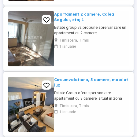
apartamentului. Datorita amplasarii ...
Apartament 2 camere, Calea
Sagului, etaj 1
Estate group va propune spre vanzare un
apartament cu 2 camere,
semidecomandat, situat pe strada
Timisoara, Timis
principala in zona Sagului cu acces facil
1 ianuarie
catre principalele puncte de interes ale
orasului. Proprietatea se afla la etajul 1
intr-un imobil cu zece etaje, anvelopat
termic, cu lift si datorita pozitionarii ...
Circumvalatiunii, 3 camere, mobilat
lux
Estate Group ofera sper vanzare
apartament cu 3 camere, situat in zona
centrala - Circumvalatiunii, retras fata de
Timisoara, Timis
bulevard, intr-o zona linistita cu multa
1 ianuarie
verdeata si totodata cu acces facil la
mijlocele de transport in comun.
Apartamentul este intr-un imobil anvelopat
cu 15 cm polistiren. Suprafata ...