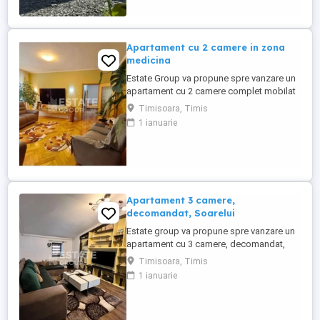
Exteriorul ...
Apartament cu 2 camere in zona
medicina
Estate Group va propune spre vanzare un
apartament cu 2 camere complet mobilat
si utilat in zona Medicina Situat
Timisoara, Timis
ultracentral langa punctele cardinale,
1 ianuarie
aproape de toate punctele de interes din
oras Apartamentul este situat la etajul 2
din 2, imobilul are doar doua etaje cu 4
apartamente pe fiecare ...
Apartament 3 camere,
decomandat, Soarelui
Estate group va propune spre vanzare un
apartament cu 3 camere, decomandat,
situat in zona Soarelui, cu acces facil
Timisoara, Timis
catre principalele puncte de interes ale
1 ianuarie
orasului. Proprietatea se afla la etajul 5
intr-un imobil cu cinci etaje, anvelopat
termic, cu pod pe toata suprafata