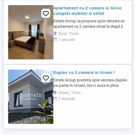
Apartament cu 2 camere in Giroc
complet mobilat si utilat
Estate Group va propune spre vânzare un
apartament cu 2 camere situat la etajul 2
din 3 al unui imobil aflat in Giroc, pe strada
Giroc, Timis
asfaltata, cu acces rapid către transport si
1 ianuarie
magazine Apartamentul se vinde total
mobilat si utilat! Suprafață utilă: 42 mp +
balcon Compartimentare: • Antreu spațios
• ...
Duplex cu 3 camere in Urseni !
Estate Group prezinta spre vanzare duplex
pe parter in Urseni, intr-o zona in plina
dezvoltare ! Suprafata utila de 75 mp,
Urseni, Timis
suprafata teren 310 mp, compartimentat
1 ianuarie
astfel: Parter: * antreu spatios * living *
bucatarie inchisa * 2 dormitoare * 2 bai
Posibilitate de personalizare interioara.
Exteriorul ...