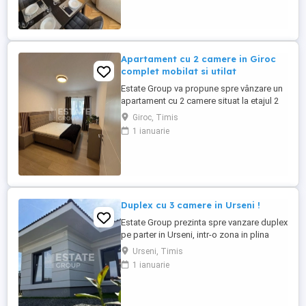
mijlocele de transport in comun.
Apartamentul este intr-un imobil anvelopat
cu 15 cm polistiren. Suprafata ...
Apartament cu 2 camere in Giroc
complet mobilat si utilat
Estate Group va propune spre vânzare un
apartament cu 2 camere situat la etajul 2
din 3 al unui imobil aflat in Giroc, pe strada
Giroc, Timis
asfaltata, cu acces rapid către transport si
1 ianuarie
magazine Apartamentul se vinde total
mobilat si utilat! Suprafață utilă: 42 mp +
balcon Compartimentare: • Antreu spațios
• ...
Duplex cu 3 camere in Urseni !
Estate Group prezinta spre vanzare duplex
pe parter in Urseni, intr-o zona in plina
dezvoltare ! Suprafata utila de 75 mp,
Urseni, Timis
suprafata teren 310 mp, compartimentat
1 ianuarie
astfel: Parter: * antreu spatios * living *
bucatarie inchisa * 2 dormitoare * 2 bai
Posibilitate de personalizare interioara.