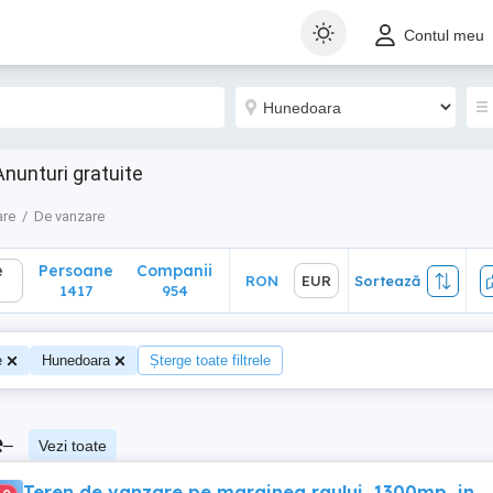
Persoane
Companii
RON
EUR
Sortează
Contul meu
1417
954
Anunturi gratuite
are
De vanzare
e
Persoane
Companii
RON
EUR
Sortează
1417
954
e
Hunedoara
Șterge toate filtrele
e
–
Vezi toate
Teren de vanzare pe marginea raului, 1300mp, in