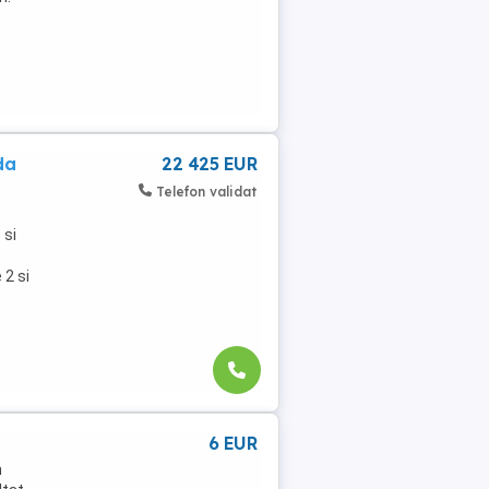
da
22 425 EUR
Telefon validat
 si
 2 si
6 EUR
n