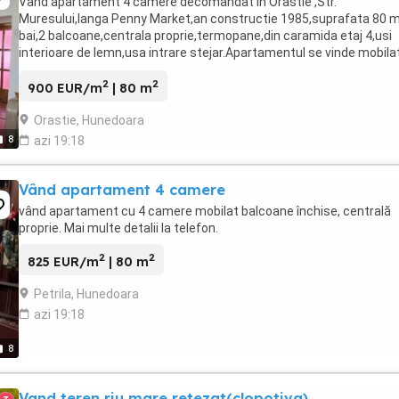
Vand apartament 4 camere decomandat in Orastie ,Str.
Muresului,langa Penny Market,an constructie 1985,suprafata 80 
bai,2 balcoane,centrala proprie,termopane,din caramida etaj 4,usi
interioare de lemn,usa intrare stejar.Apartamentul se vinde mobila
complet.Mai multe detalii si informtii la tele ...
2
2
900 EUR/m
| 80 m
Orastie, Hunedoara
8
azi 19:18
Vând apartament 4 camere
vând apartament cu 4 camere mobilat balcoane închise, centrală
proprie. Mai multe detalii la telefon.
2
2
825 EUR/m
| 80 m
Petrila, Hunedoara
azi 19:18
8
Vand teren riu mare retezat(clopotiva)