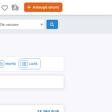
Hartă
Listă
Adaugă anunț
Hartă
Listă
23 280 EUR