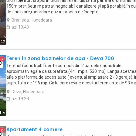
drum pietruit și apoi în drum asfaltat, distanta până la drumul asfa
150m preț 6eur m patrat negociabil canalizare și apă potabilă în cu
de finalizare,racordare gaz in proces de început
Branisca, Hunedoara
azi 19:48
10
Teren in zona bazinelor de apa - Deva 700
3
Terenul (construibil), este compus din 2 parcele cadastrale
aproximativ egale ca suprafata,(441 mp si 530 mp). Langa aceste
afla o platforma de acces auto ( eventual amplasare 2 - 3 garaje), i
suprafata de 196 mp. Cota care revine acestui teren este de 93 m
adica jumatate. Accesul se face pe un ...
Deva, Hunedoara
azi 19:24
6
Apartament 4 camere
2