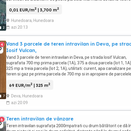
2
2
0,01 EUR/m
| 3,700 m
Hunedoara, Hunedoara
azi 20:13
2
Vand 3 parcele de teren intravilan in Deva, pe stra
4
Iosif Vulcan,
Vand 3 parcele de teren intravilan in Deva, pe strada Iosif Vulcan,
suprafata 700 mp prima parcela (1A), 375 a doua parcela (lot 1, 1A)
325 mp a treia parcela (lot 2, 1A), utilitati: curent, apa canalizare pe
teren si gaz pe prima parcela de 700 mp si in apropiere de parcelele
3. Pret: 75 euro ...
2
2
69 EUR/m
| 325 m
Deva, Hunedoara
7
azi 20:09
Teren intravilan de vânzare
6
Teren intravilan suprafața 2000mpatrati cu drum bătătorit ce dă î