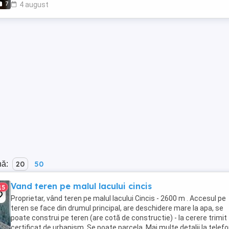
7
4 august
nă:
20
50
Vand teren pe malul lacului cincis
15
Proprietar, vând teren pe malul lacului Cincis - 2600 m . Accesul pe
teren se face din drumul principal, are deschidere mare la apa, se
poate construi pe teren (are cotă de constructie) - la cerere trimit
certificat de urbanism. Se poate parcela. Mai multe detalii la telefo