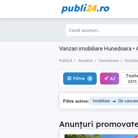
publi
24
.ro
Toate
Filtre
AI
2
2371
Vanzari imobiliare Hunedoara • 
Publi24
Anunțuri
Hunedoara
Imobili
Toat
Filtre
AI
2
2371
→
Filtre active:
Imobiliare
De vanzar
Anunțuri promovat