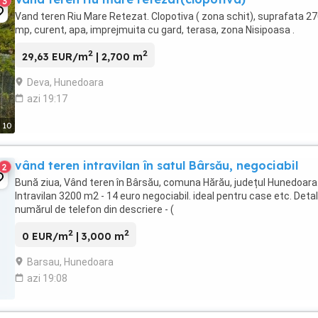
3
Vand teren Riu Mare Retezat. Clopotiva ( zona schit), suprafata 2
mp, curent, apa, imprejmuita cu gard, terasa, zona Nisipoasa .
2
2
29,63 EUR/m
| 2,700 m
Deva, Hunedoara
azi 19:17
10
vând teren intravilan în satul Bârsău, negociabil
2
Bună ziua, Vând teren în Bârsău, comuna Hărău, județul Hunedoara
Intravilan 3200 m2 - 14 euro negociabil. ideal pentru case etc. Detali
numărul de telefon din descriere - (
2
2
0 EUR/m
| 3,000 m
Barsau, Hunedoara
azi 19:08