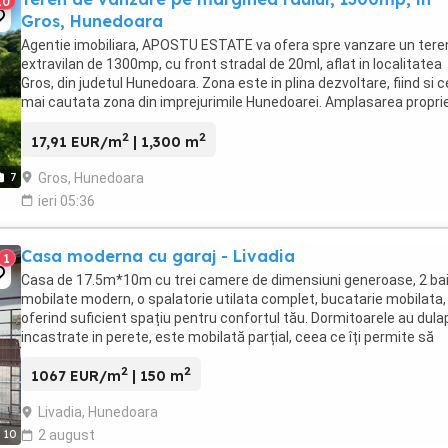
10
Gros, Hunedoara
Agentie imobiliara, APOSTU ESTATE va ofera spre vanzare un tere
extravilan de 1300mp, cu front stradal de 20ml, aflat in localitatea
Gros, din judetul Hunedoara. Zona este in plina dezvoltare, fiind si 
mai cautata zona din imprejurimile Hunedoarei. Amplasarea proprie
este la o distanta de ...
2
2
17,91 EUR/m
| 1,300 m
Gros, Hunedoara
7
ieri 05:36
Casa moderna cu garaj - Livadia
1
Casa de 17.5m*10m cu trei camere de dimensiuni generoase, 2 ba
mobilate modern, o spalatorie utilata complet, bucatarie mobilata,
oferind suficient spațiu pentru confortul tău. Dormitoarele au dula
incastrate in perete, este mobilată parțial, ceea ce îți permite să
adaugi propriile elemente de ...
2
2
1067 EUR/m
| 150 m
Livadia, Hunedoara
10
2 august