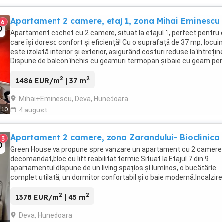
Apartament 2 camere, etaj 1, zona Mihai Eminescu
6
Apartament cochet cu 2 camere, situat la etajul 1, perfect pentru 
care își doresc confort și eficiență! Cu o suprafață de 37 mp, locui
este izolată interior și exterior, asigurând costuri reduse la întrețin
Dispune de balcon închis cu geamuri termopan și baie cu geam pe
aerisire naturală, ...
2
2
1486 EUR/m
| 37 m
Mihai+Eminescu, Deva, Hunedoara
10
4 august
Apartament 2 camere, zona Zarandului- Bioclinica
3
Green House va propune spre vanzare un apartament cu 2 camere
decomandat,bloc cu lift reabilitat termic.Situat la Etajul 7 din 9
apartamentul dispune de un living spațios și luminos, o bucătărie
complet utilată, un dormitor confortabil și o baie modernă.Incalzir
spatiului se realizeaza pe gaz cu ...
2
2
1378 EUR/m
| 45 m
Deva, Hunedoara