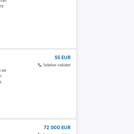
ltat
rs
55 EUR
Telefon validat
a se
n
p,
72 000 EUR