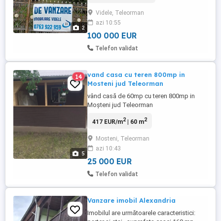
pivnita, camara , hol), in suprafata
Videle, Teleorman
construita de 106 mp, plus doua anexe
azi 10:55
gospodaresti de 75 mp si 13 mp, langa
2
Spitaul Orasenesc Videle. Proprietetea
100 000 EUR
dispune ...
Telefon validat
vand casa cu teren 800mp in
14
Mosteni jud Teleorman
vând casă de 60mp cu teren 800mp in
Moșteni jud Teleorman
2
2
417 EUR/m
| 60 m
Mosteni, Teleorman
azi 10:43
5
25 000 EUR
Telefon validat
Vanzare imobil Alexandria
Imobilul are următoarele caracteristici: