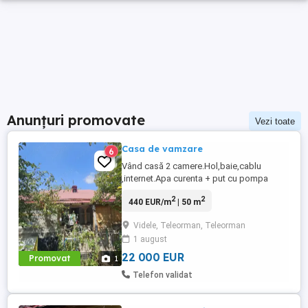
Anunțuri promovate
Vezi toate
Casa de vamzare
6
Vând casă 2 camere.Hol,baie,cablu
,internet.Apa curenta + put cu pompa
electrica,teren 1200 mp.Casa se afla la
2
2
440 EUR/m
| 50 m
100 de km d București în sat Talpa jud
Teleorman.Pret 22000 euro negociabil!
Videle, Teleorman, Teleorman
Telefon
1 august
22 000 EUR
Promovat
1
Telefon validat