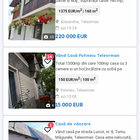
parter și etaj , suprafața casei 160 mp,
suprafața terenului 280 mp, în care mai
2
2
1375 EUR/m
| 160 m
sunt construite garajul, o magazie toate
din cărămidă și un foișor din rășinoase în
Alexandria, Teleorman
stil bucovinean. Există o dotare cu 2 holuri,
azi 10:34
sufragerie, bucătărie, 2 bai și 3
dormitoare, scară ...
220 000 EUR
10
Vând Casă Putineiu Teleorman
24
Total 1300mp din care 100mp casa cu 3
camere si un hol,încălzire cu sobă pe
lemne. + Anexe 155mp reprezentând o
2
2
150 EUR/m
| 100 m
bucătărie de vară, 2 magazii+pătul și
cocină. Suprafața totală desfășurată este
Putineiu, Teleorman
de 255mp și 1045mp suprafață liberă
azi 10:08
curte.
15 000 EUR
6
Casă de vânzare
1
Vând casă pe strada Luncii, nr. 8, Turnu
Măgurele, Teleorman. Casa este nelocuită,