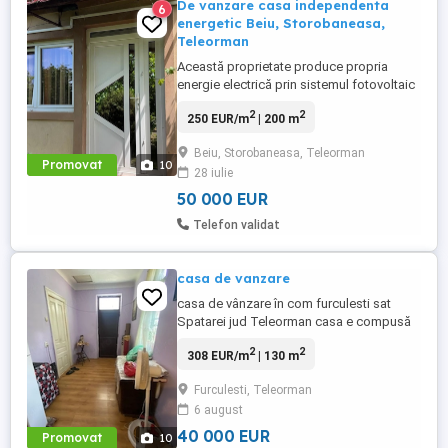
De vanzare casa independenta
6
energetic Beiu, Storobaneasa,
Teleorman
Această proprietate produce propria
energie electrică prin sistemul fotovoltaic
de 6kW cu baterie de stocare, are apă
2
2
250 EUR/m
| 200 m
caldă de la panoul solar și mai multe
surse de încălzire. Casa este izolată
Beiu, Storobaneasa, Teleorman
termic, intabulată și vine cu toate dotările
Promovat
10
28 iulie
necesare pentru mutare imediată.
Localizare: Satul Beiu, comuna ...
50 000 EUR
Telefon validat
casa de vanzare
casa de vânzare în com furculesti sat
Spatarei jud Teleorman casa e compusă
din 6 camere cu toate utilitățile învelită cu
2
2
308 EUR/m
| 130 m
tablă Linda an construcție 1939 teren 1300
de metri utili casa se vinde la cheie cu tot
Furculesti, Teleorman
ce e în ia mai multe detali la telefon
6 august
40 000 EUR
Promovat
10