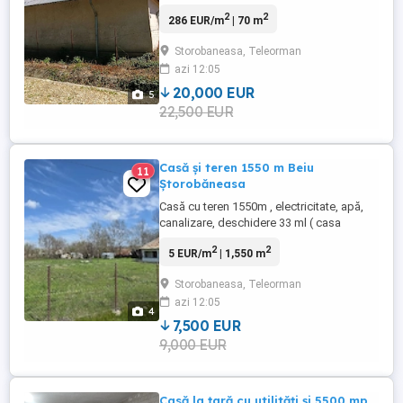
2
2
286 EUR/m
| 70 m
Storobaneasa, Teleorman
azi 12:05
20,000 EUR
5
22,500 EUR
Casă și teren 1550 m Beiu
11
Ștorobăneasa
Casă cu teren 1550m , electricitate, apă,
canalizare, deschidere 33 ml ( casa
bătrânească locuibila ori pentru
2
2
5 EUR/m
| 1,550 m
reamenajare) Urgent
Storobaneasa, Teleorman
azi 12:05
4
7,500 EUR
9,000 EUR
Casă la țară cu utilități și 5500 mp