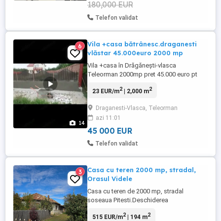
180,000 EUR
Telefon validat
Vila +casa bătrânesc.draganesti
6
vlăstar 45.000euro 2000 mp
Vila +casa în Drăgănești-vlasca
Teleorman 2000mp pret 45.000 euro pt
detali
2
2
23 EUR/m
| 2,000 m
Draganesti-Vlasca, Teleorman
azi 11:01
14
45 000 EUR
Telefon validat
Casa cu teren 2000 mp, stradal,
3
Orasul Videle
Casa cu teren de 2000 mp, stradal
soseaua Pitesti.Deschiderea
stradala:18.30 m. Casa cu 4 camere plus
2
2
515 EUR/m
| 194 m
dependinte (doua antreuri, bucatarie cu