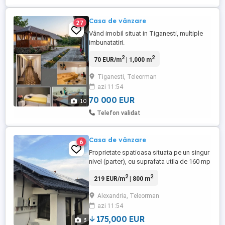
Casa de vânzare
27
Vând imobil situat in Tiganesti, multiple
imbunatatiri.
2
2
70 EUR/m
| 1,000 m
Tiganesti, Teleorman
azi 11:54
70 000 EUR
10
Telefon validat
Casa de vânzare
6
Proprietate spatioasa situata pe un singur
nivel (parter), cu suprafata utila de 160 mp
si teren generos de 800 mp. Casa are
2
2
219 EUR/m
| 800 m
reabilitare interioara si exterioara.
Compartimentare: 4 dormitoare, living,
Alexandria, Teleorman
baie si bucatarie.
azi 11:54
175,000 EUR
3