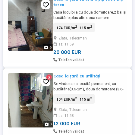
teren
Casa locuibila cu doua dormitoare,2 bai și
bucătărie plus alte doua camere
renovabile se vinde cu disponibilitate
2
2
174 EUR/m
| 115 m
imediată.Dormitoarele 3.6m-3.6m și 3.6m
cu 5.2m cu bai proprii au tâmplărie PVC
Zlata, Teleorman
geam termopan.Usi interior mdf.Pereti
azi 11:59
zugrăviți in lavabil sau tapet.Tavane și
5
pereți fara fisuri.Caldura asigurată ...
20 000 EUR
Telefon validat
Casa la țară cu utilități
3
Se vinde casa locuită permanent, cu
bucătărie(3.6-2m), doua dormitoare (3.6-
3.6m și 3.6-5.2m)și 2 băi (cada dus,
2
2
104 EUR/m
| 115 m
chiuveta și wc)amenajate și locuibile.O
camera 5.2 -3m ,una de 3-3m și un hol de
Zlata, Teleorman
2-3m necesita mici reparatii și
azi 11:58
zugravire.Casa din paiantă cu pereți fara
crăpături cu apa curenta in sistem ...
12 000 EUR
3
Telefon validat