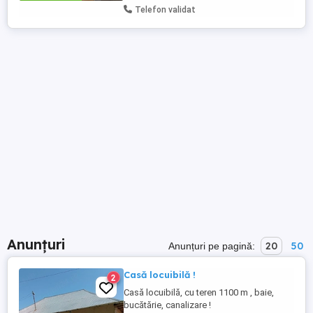
Telefon validat
Anunțuri
20
50
Anunțuri pe pagină:
Casă locuibilă !
2
Casă locuibilă, cu teren 1100 m , baie,
bucătărie, canalizare !