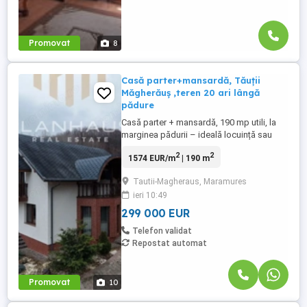
Promovat
8
Casă parter+mansardă, Tăuții
Măgherăuș ,teren 20 ari lângă
pădure
Casă parter + mansardă, 190 mp utili, la
marginea pădurii – ideală locuință sau
pensiune | teren 20 ari | toate utilitățile
2
2
1574 EUR/m
| 190 m
Descoperă o proprietate specială, cu aer
de „casă de vis", amplasată într-o zonă
Tautii-Magheraus, Maramures
liniștită, chiar lângă pădure - perfectă
ieri 10:49
pentru cei care vor natură, intimitate și
spațiu generos. ...
299 000 EUR
Telefon validat
Repostat automat
Promovat
10