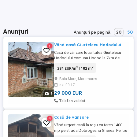
Anunțuri
20
50
Anunțuri pe pagină:
Vând casă Giurtelecu Hododului
1
Casă de vânzare localitatea Giurtelecu
Hododului comuna Hodod la 7km de
Cehu Silvaniei. Casa este compusă din 2
2
2
284 EUR/m
| 102 m
camere, hol, bucătărie, cămară baie, beci,
anexe gospodărești. Utilități: curent, apă
Baia Mare, Maramures
rețea la poartă + fântână în curte. Prețul
azi 09:17
este în Euro
29 000 EUR
8
Telefon validat
Casă de vanzare
4
Vând urgent casă la roșu cu teren 1400
mp pe strada Dobrogeanu Gherea. Pentru
mai multe informații și vizionare va rog sa