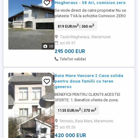
Magheraus - 58 Ari, comision zero
Se vinde direct de catre proprietar Nu se
plateste TVA la achizitie Comision ZERO
la achizitie. Casa cu teren 58 Ari situata in
2
2
819 EUR/m
| 360 m
orasul Tautii-Magheraus, str 52 2
Suprafata totala teren 58 Ari = 5800 mp.
Tautii-Magheraus, Maramures
Parter + etaj + mansarda Amprenta la sol
azi 05:37
de 240 mp. Casa si terenul sunt intabulate,
10
cu impozitele ...
295 000 EUR
Telefon validat
Baia Mare Vanzare I Casa solida
pentru doua familii cu teren
generos
BENEFICII PENTRU CLIENTII ACESTEI
OFERTE: 1. Beneficii oferite de zona:
Agentia Activ Imob ofera spre vanzare
2
2
1135 EUR/m
| 370 m
casa solida individuala de tip D+P+1E+M ,
situata la iesirea din oras, in cartierul
ferneziu, Baia Mare, Maramures
Ferneziu cu panorama frumoasa spre
azi 05:26
munte. - Proprietatea este foarte bine
pozitionata cu accesibilitate imediata ...
420 000 EUR