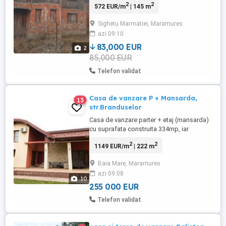
2
2
572 EUR/m
| 145 m
ma contactați la telefon.
Sighetu Marmatiei, Maramures
azi 09:10
83,000 EUR
2
85,000 EUR
Telefon validat
Casa de vanzare P + Mansarda,
13
str.Branduselor
Casa de vanzare parter + etaj (mansarda)
cu suprafata construita 334mp, iar
suprafata utila 222mp dispusa astfel:
2
2
1149 EUR/m
| 222 m
Parter-- Bucatarie, living, dormitor, baie,
garaj, baie serviciu,hol Mansarda-- 3
Baia Mare, Maramures
Dormitoare, baie, dressing, hol. Utilitati:
azi 09:08
Apa, gaz, curent, incalzire pe centrala
10
termica, drenaj teren, ...
255 000 EUR
Telefon validat