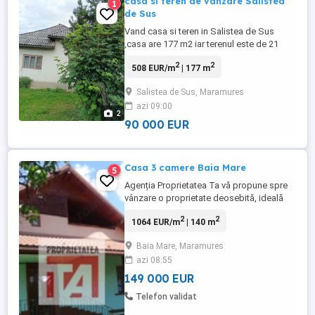
casa si teren de vanzare Salistea
1
de Sus
Vand casa si teren in Salistea de Sus
,casa are 177 m2 iar terenul este de 21
ari.Pretul este de 90000 de euro usor
2
2
508 EUR/m
| 177 m
negociabil. Pentru contact la telefon . Rog
seriozitate.
Salistea de Sus, Maramures
azi 09:00
2
90 000 EUR
Casa 3 camere Baia Mare
5
Agenția Proprietatea Ta vă propune spre
vânzare o proprietate deosebită, ideală
atât pentru locuință, cât și pentru activități
2
2
1064 EUR/m
| 140 m
comerciale, situată în Baia Mare, în zona
Pieței Agroalimentare Izvoare – o zonă
Baia Mare, Maramures
accesibilă, bine conectată și cu vad
azi 08:55
excelent. Această proprietate se remarcă
prin suprafața ...
149 000 EUR
Telefon validat