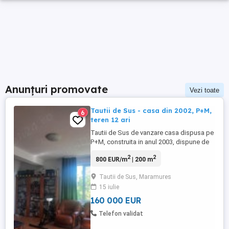
Anunțuri promovate
Vezi toate
Tautii de Sus - casa din 2002, P+M,
6
teren 12 ari
Tautii de Sus de vanzare casa dispusa pe
P+M, construita in anul 2003, dispune de
teren in suprafata de 12 ari, suprafata
2
2
800 EUR/m
| 200 m
construita este de 233 mp + 4 terase,
dispune de un barbeque de vara si un
Tautii de Sus, Maramures
teren betonat amenajat pentru activitati
15 iulie
sportive. Proprietatea este imprejmuita cu
gard din beton, terenul ...
160 000 EUR
Telefon validat