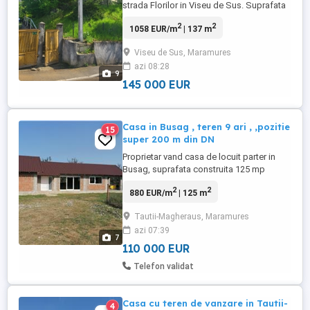
strada Florilor in Viseu de Sus. Suprafata
casa: 137 mp + teren de aprox. 1.000 mp.
2
2
1058 EUR/m
| 137 m
Pe suprafata proprietatii se afla si o anexa
de 75 mp. Detalii proprietate: Subsol: beci
Viseu de Sus, Maramures
format din 2 camere Parter: 4 camere, hol,
azi 08:28
bucatarie si o baie. Pod Mansarda:
9
neamenajat Pentru ...
145 000 EUR
Casa in Busag , teren 9 ari , ,pozitie
15
super 200 m din DN
Proprietar vand casa de locuit parter in
Busag, suprafata construita 125 mp
constructie 2019 ,drum acces privat 200
2
2
880 EUR/m
| 125 m
de metri din DN, Suprafata teren 9 ari,teren
plan insorit,zona de case noi locuite ,trafic
Tautii-Magheraus, Maramures
redus-drumul de acces se termina la
azi 07:39
proprietate-liniste Casa de locuit este la
7
rosu are 2 dormitoare,living ...
110 000 EUR
Telefon validat
Casa cu teren de vanzare in Tautii-
4