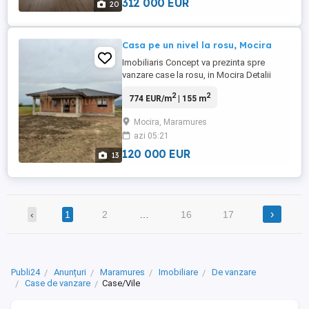
312 000 EUR
20
Casa pe un nivel la rosu, Mocira
Imobiliaris Concept va prezinta spre
vanzare case la rosu, in Mocira Detalii
proprietate: - Suprafata: 182.89 mp
2
2
774 EUR/m
| 155 m
construiti, 155.15 mp utili -
Compartimentare : living cu bucatarie
Mocira, Maramures
open space, 3 dormitoare (cel matrimonial
azi 05:21
beneficiaza de toaleta proprie), inca o
toaleta, camera tehnica si o terasa ...
120 000 EUR
13
›
‹
1
2
…
16
17
Publi24
Anunțuri
Maramures
Imobiliare
De vanzare
Case de vanzare
Case/Vile