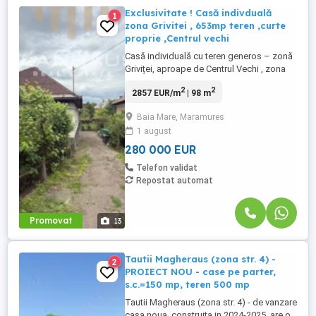
Exclusivitate ! Casă indivduală
1
zona Grivitei , 653mp teren ,curte
proprie ,Centrul vechi
Casă individuală cu teren generos – zonă
Griviței, aproape de Centrul Vechi , zona
Ski&Bike Shop . Vă prezentăm spre
2
2
2857 EUR/m
| 98 m
vânzare o proprietate rară, situată într-una
dintre cele mai apreciate zone ale
Baia Mare, Maramures
orașului, în zona Griviței – ideală atât
1 august
pentru locuit, cât și pentru investiție,
datorită poziționării ...
280 000 EUR
Telefon validat
Repostat automat
Promovat
13
Tautii Magheraus (zona str. 4) -
2
PROIECT NOU - case pe parter,
s.c.=150 mp, teren 500 mp
Tautii Magheraus (zona str. 4) - de vanzare
casa noua, construita in 2024-2025, are o