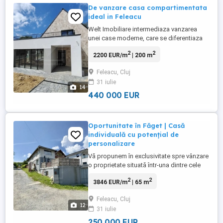
De vanzare casa compartimentata
ideal in Feleacu
Welt Imobiliare intermediaza vanzarea
unei case moderne, care se diferentiaza
clar de majoritatea constructiilor existente
2
2
2200 EUR/m
| 200 m
pe piata prin locatie, materiale premium si
o compartimentare atent gandita pentru
Feleacu, Cluj
confortul unei familii moderne. Casa este
31 iulie
construita din caramida, dispusa pe doua
14
niveluri, cu ...
440 000 EUR
Oportunitate în Făget | Casă
individuală cu potențial de
personalizare
Vă propunem în exclusivitate spre vânzare
o proprietate situată într-una dintre cele
mai căutate zone ale Clujului: cartierul
2
2
3846 EUR/m
| 65 m
Făget, în prelungirea străzii Dianei.
Această locație oferă echilibrul perfect
Feleacu, Cluj
între liniștea naturii și accesul rapid către
12
31 iulie
oraș. Detalii tehnice: Suprafață utilă: 65
mp compartimentați ...
250 000 EUR