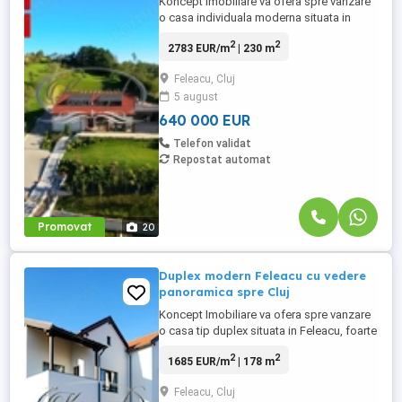
Koncept Imobiliare va ofera spre vanzare
o casa individuala moderna situata in
localitatea Feleac, judetul Cluj, intr-o zona
2
2
2783 EUR/m
| 230 m
rezidentiala linistita, retrasa de la drumul
principal si pozitionata deasupra
Feleacu, Cluj
aliniamentului celorlalte proprietati.
5 august
Amplasamentul ofera intimitate totala,
fara vecini directi, ...
640 000 EUR
Telefon validat
Repostat automat
Promovat
20
Duplex modern Feleacu cu vedere
panoramica spre Cluj
Koncept Imobiliare va ofera spre vanzare
o casa tip duplex situata in Feleacu, foarte
aproape de partia de schi, pe ultima
2
2
1685 EUR/m
| 178 m
parcela dintr-o zona de case noi premium.
Proprietatea beneficiaza de o orientare est
Feleacu, Cluj
sud vest, astfel incat livingul si terasa se