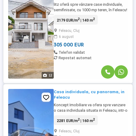
litz oferă spre vânzare case individuale,
semifinisate, cu 1000 mp teren, în Feleacu!
Situate într-o zonă liniștită, cu o priveliște
2
2
2179 EUR/m
| 140 m
impresionantă și orientare sudică, aceste
case sunt aproape finalizate și oferă
Feleacu, Cluj
confort modern și materiale premium.
6 august
Detalii proprietate: Suprafață utilă: 140 mp
Suprafață ...
305 000 EUR
Telefon validat
Repostat automat
12
Casa individuala, cu panorama, in
Feleacu
Koncept Imobiliare va ofera spre vanzare
o casa individuala situata in Feleacu, intr-o
zona retrasa de la artera principala, pe
2
2
2281 EUR/m
| 160 m
partea dreapta a soselei care coboara
spre Valcele, beneficiind de un cadru
Feleacu, Cluj
natural deosebit, panorama superba