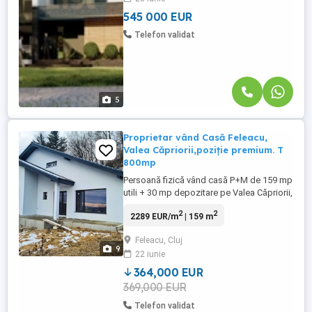
premium și atenție la fiecare ...
545 000 EUR
Telefon validat
5
Proprietar vând Casă Feleacu,
Valea Căpriorii,poziție premium. T
800mp
Persoană fizică vând casă P+M de 159 mp
utili + 30 mp depozitare pe Valea Căpriorii,
Feleacu, Cluj. Suprafața construită este de
2
2
2289 EUR/m
| 159 m
161 mp și desfășurată 252 mp. Suprafața
terenului este de 800 mp. Interiorul este
Feleacu, Cluj
nefinisat, la cărămidă, cu instalația
9
22 iunie
electrică și sanitară trasă la poziții. Casa
are expunere ...
364,000 EUR
369,000 EUR
Telefon validat