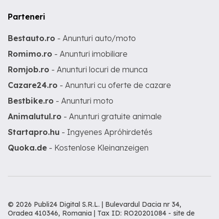
Parteneri
Bestauto.ro
- Anunturi auto/moto
Romimo.ro
- Anunturi imobiliare
Romjob.ro
- Anunturi locuri de munca
Cazare24.ro
- Anunturi cu oferte de cazare
Bestbike.ro
- Anunturi moto
Animalutul.ro
- Anunturi gratuite animale
Startapro.hu
- Ingyenes Apróhirdetés
Quoka.de
- Kostenlose Kleinanzeigen
© 2026 Publi24 Digital S.R.L. | Bulevardul Dacia nr 34,
Oradea 410346, Romania | Tax ID: RO20201084 -
site de