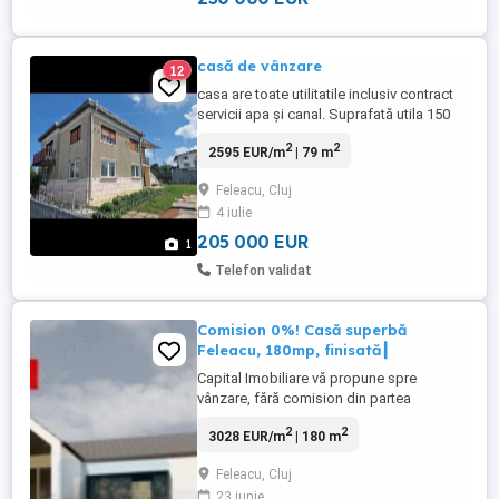
casă de vânzare
12
casa are toate utilitatile inclusiv contract
servicii apa și canal. Suprafată utila 150
mp, desfasurată 204 mp, construită la sol
2
2
2595 EUR/m
| 79 m
93 mp și e construită in 1979. Curte 323
mp.Nu se vinde prin agenții imobiliare.
Feleacu, Cluj
4 iulie
205 000 EUR
1
Telefon validat
Comision 0%! Casă superbă
Feleacu, 180mp, finisată┃
Capital Imobiliare vă propune spre
vânzare, fără comision din partea
cumpărătorului, o casă individuală situată
2
2
3028 EUR/m
| 180 m
în Feleacu, zona Primăriei. Amplasată pe
un teren de 750 mp, cu front generos,
Feleacu, Cluj
proprietatea dispune de aproximativ 180
23 iunie
mp utili și se predă finisată, cu materiale