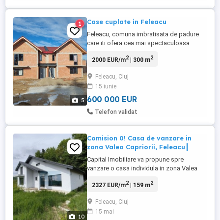
Case cuplate in Feleacu
1
Feleacu, comuna imbratisata de padure
care iti ofera cea mai spectaculoasa
priveliste peste orasul Cluj-Napoca si
2
2
2000 EUR/m
| 300 m
echilibrul perfect intre o viata mai
sanatoasa si una dinamica, urbana, tipica
Feleacu, Cluj
unui oras european. În Feleacu e liniste.
15 iunie
Aici se înregistreaza valori medii ale
zgomotului cu pâna la 90% ...
600 000 EUR
5
Telefon validat
Comision 0! Casa de vanzare in
zona Valea Capriorii, Feleacu┃
Capital Imobiliare va propune spre
vanzare o casa individula in zona Valea
Capriorii in localitatea Feleacu. Casa este
2
2
2327 EUR/m
| 159 m
construita din caramida, pe fundatie din
beton, avand o suprafata utila de 159 mp,
Feleacu, Cluj
la care se adauga 30 mp destinati unui
15 mai
spatiu de relaxare sau depozitare.
10