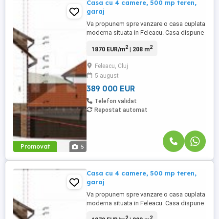
Casa cu 4 camere, 500 mp teren,
garaj
Va propunem spre vanzare o casa cuplata
moderna situata in Feleacu. Casa dispune
de o suprafata utila de 208 mp si este
2
2
1870 EUR/m
| 208 m
structurata pe 3 niveluri S+P+E: - subsol:
garaj, camera tehnica. - Parter: living cu loc
Feleacu, Cluj
de luat masa, bucatarie, baie si hol. - Etaj:
5 august
3 dormitoare, 2 bai si hol. Proprietatea se
...
389 000 EUR
Telefon validat
Repostat automat
Promovat
5
Casa cu 4 camere, 500 mp teren,
garaj
Va propunem spre vanzare o casa cuplata
moderna situata in Feleacu. Casa dispune
de o suprafata utila de 208 mp si este
2
2