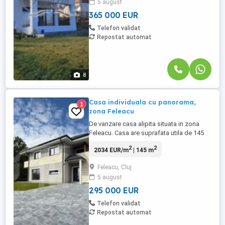
5 august
asupra localitatii, vegetatie abundenta si
aer curat. Casa este ...
365 000 EUR
Telefon validat
Repostat automat
8
Casa individuala cu panorama,
1
zona Feleacu
De vanzare casa alipita situata in zona
Feleacu. Casa are suprafata utila de 145
mp organizata astfel: PARTER - Living ,
2
2
2034 EUR/m
| 145 m
Bucatarie ,Baie , Spatiu Tehnic, Hol, Casa
Scarii, garaj ETAJ - 3 Dormitoare, Baie,
Feleacu, Cluj
Balcon, Terasa 27m2. Casa se preda
5 august
semifinisata la interior și finisata la exterior
: Izolatie ...
295 000 EUR
Telefon validat
Repostat automat