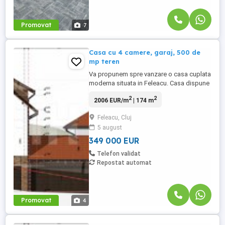
Promovat
7
Casa cu 4 camere, garaj, 500 de
mp teren
Va propunem spre vanzare o casa cuplata
moderna situata in Feleacu. Casa dispune
de o suprafata utila de 174 mp si este
2
2
2006 EUR/m
| 174 m
structurata pe 2 niveluri P+E: - Parter: living
cu loc de luat masa, bucatarie, baie si hol.
Feleacu, Cluj
- Etaj: 3 dormitoare, 2 bai, dressing si hol.
5 august
Proprietatea se ofera spre vanzare la
stadiul ...
349 000 EUR
Telefon validat
Repostat automat
Promovat
4