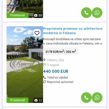
Promovat
20
Proprietate premium cu arhitectura
moderna in Feleacu
Koncept Imobiliare va ofera spre vanzare
o casa individuala situata in Feleacu, intr-o
zona retrasa fata de strada principala,
2
2
2178 EUR/m
| 202 m
caracterizata prin liniste, intimitate si
acces facil catre Cluj-Napoca.
Feleacu, Cluj
Proprietatea beneficiaza de o pozitionare
5 august
excelenta si o panorama frumoasa asupra
dealurilor din imprejurimi, ...
440 000 EUR
Telefon validat
Repostat automat
Promovat
11