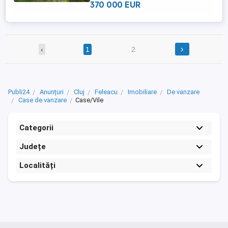
Suprafata terenului este ...
370 000 EUR
›
‹
1
2
Publi24
Anunțuri
Cluj
Feleacu
Imobiliare
De vanzare
Case de vanzare
Case/Vile
Categorii
Județe
Localități