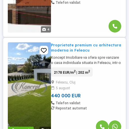
Telefon validat
4
Proprietate premium cu arhitectura
moderna in Feleacu
Koncept Imobiliare va ofera spre vanzare
o casa individuala situata in Feleacu, intr-o
zona retrasa fata de strada principala,
2
2
2178 EUR/m
| 202 m
caracterizata prin liniste, intimitate si
acces facil catre Cluj-Napoca.
Feleacu, Cluj
Proprietatea beneficiaza de o pozitionare
5 august
excelenta si o panorama frumoasa asupra
dealurilor din imprejurimi, ...
440 000 EUR
Telefon validat
Repostat automat