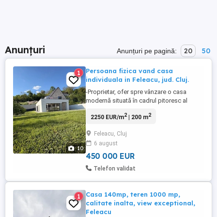
Anunțuri
20
50
Anunțuri pe pagină:
Persoana fizica vand casa
1
individuala in Feleacu, jud. Cluj.
-Proprietar, ofer spre vânzare o casa
modernă situată în cadrul pitoresc al
comunei Feleacu, caracterizată prin liniște,
2
2
2250 EUR/m
| 200 m
aer curat și o panoramă deosebită asupra
împrejurimilor. -Proprietatea este ideală
Feleacu, Cluj
pentru o familie care își dorește intimitate
6 august
și acces rapid către Cluj-Napoca
10
(aproximativ 10-15 ...
450 000 EUR
Telefon validat
Casa 140mp, teren 1000 mp,
1
calitate inalta, view exceptional,
Feleacu