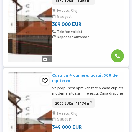
1870 EUR/m
| 208 m
structurata pe 3 niveluri S+P+E: - subsol:
garaj, camera tehnica. - Parter: living cu loc
Feleacu, Cluj
de luat masa, bucatarie, baie si hol. - Etaj:
5 august
3 dormitoare, 2 bai si hol. Proprietatea se
...
389 000 EUR
Telefon validat
Repostat automat
5
Casa cu 4 camere, garaj, 500 de
mp teren
Va propunem spre vanzare o casa cuplata
moderna situata in Feleacu. Casa dispune
de o suprafata utila de 174 mp si este
2
2
2006 EUR/m
| 174 m
structurata pe 2 niveluri P+E: - Parter: living
cu loc de luat masa, bucatarie, baie si hol.
Feleacu, Cluj
- Etaj: 3 dormitoare, 2 bai, dressing si hol.
5 august
Proprietatea se ofera spre vanzare la
stadiul ...
349 000 EUR