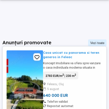
Anunțuri promovate
Vezi toate
Casa unicat cu panorama si teren
generos in Feleac
Koncept Imobiliare va ofera spre vanzare
o casa individuala moderna situata in
localitatea Feleac, judetul Cluj, intr-o zona
2
2
2783 EUR/m
| 230 m
rezidentiala linistita, retrasa de la drumul
principal si pozitionata deasupra
Feleacu, Cluj
aliniamentului celorlalte proprietati.
5 august
Amplasamentul ofera intimitate totala,
fara vecini directi, ...
640 000 EUR
Telefon validat
Repostat automat