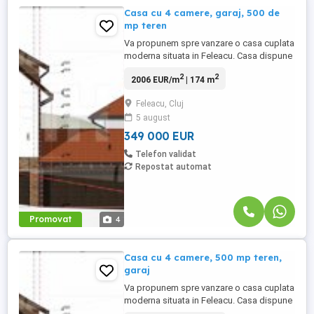
Casa cu 4 camere, garaj, 500 de
mp teren
Va propunem spre vanzare o casa cuplata
moderna situata in Feleacu. Casa dispune
de o suprafata utila de 174 mp si este
2
2
2006 EUR/m
| 174 m
structurata pe 2 niveluri P+E: - Parter: living
cu loc de luat masa, bucatarie, baie si hol.
Feleacu, Cluj
- Etaj: 3 dormitoare, 2 bai, dressing si hol.
5 august
Proprietatea se ofera spre vanzare la
stadiul ...
349 000 EUR
Telefon validat
Repostat automat
Promovat
4
Casa cu 4 camere, 500 mp teren,
garaj
Va propunem spre vanzare o casa cuplata
moderna situata in Feleacu. Casa dispune
de o suprafata utila de 208 mp si este