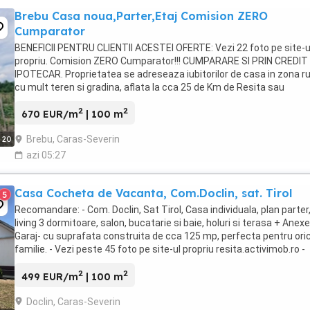
Brebu Casa noua,Parter,Etaj Comision ZERO
Cumparator
BENEFICII PENTRU CLIENTII ACESTEI OFERTE: Vezi 22 foto pe site-u
propriu. Comision ZERO Cumparator!!! CUMPARARE SI PRIN CREDIT
IPOTECAR. Proprietatea se adreseaza iubitorilor de casa in zona ru
cu mult teren si gradina, aflata la cca 25 de Km de Resita sau
Caransebes. Biroul Imobiliar ...
2
2
670 EUR/m
| 100 m
Brebu, Caras-Severin
20
azi 05:27
Casa Cocheta de Vacanta, Com.Doclin, sat. Tirol
5
Recomandare: - Com. Doclin, Sat Tirol, Casa individuala, plan parter
living 3 dormitoare, salon, bucatarie si baie, holuri si terasa + Anexe
Garaj- cu suprafata construita de cca 125 mp, perfecta pentru ori
familie. - Vezi peste 45 foto pe site-ul propriu resita.activimob.ro -
Cumparare si prin ...
2
2
499 EUR/m
| 100 m
Doclin, Caras-Severin