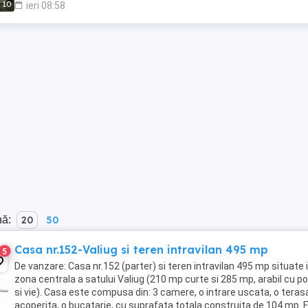
10
ieri 08:58
nă:
20
50
Casa nr.152-Valiug si teren intravilan 495 mp
5
De vanzare: Casa nr.152 (parter) si teren intravilan 495 mp situate 
zona centrala a satului Valiug (210 mp curte si 285 mp, arabil cu p
si vie). Casa este compusa din: 3 camere, o intrare uscata, o teras
acoperita, o bucatarie, cu suprafata totala construita de 104 mp. 