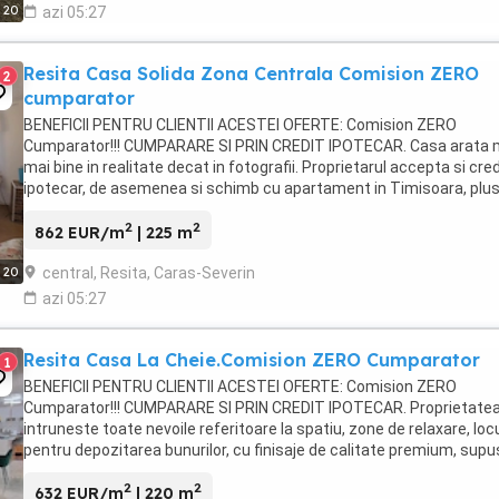
20
azi 05:27
Resita Casa Solida Zona Centrala Comision ZERO
2
cumparator
BENEFICII PENTRU CLIENTII ACESTEI OFERTE: Comision ZERO
Cumparator!!! CUMPARARE SI PRIN CREDIT IPOTECAR. Casa arata 
mai bine in realitate decat in fotografii. Proprietarul accepta si cred
ipotecar, de asemenea si schimb cu apartament in Timisoara, plu
diferenta. Ideala pentru o familie extinsa, ...
2
2
862 EUR/m
| 225 m
central, Resita, Caras-Severin
20
azi 05:27
Resita Casa La Cheie.Comision ZERO Cumparator
1
BENEFICII PENTRU CLIENTII ACESTEI OFERTE: Comision ZERO
Cumparator!!! CUMPARARE SI PRIN CREDIT IPOTECAR. Proprietate
intruneste toate nevoile referitoare la spatiu, zone de relaxare, locu
pentru depozitarea bunurilor, cu finisaje de calitate premium, sup
permanent la noi actualizari de finisaje. Biroul ...
2
2
632 EUR/m
| 220 m