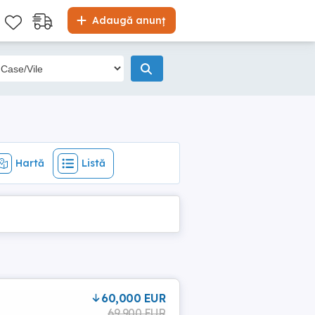
Hartă
Listă
Adaugă anunț
Hartă
Listă
60,000 EUR
69,900 EUR