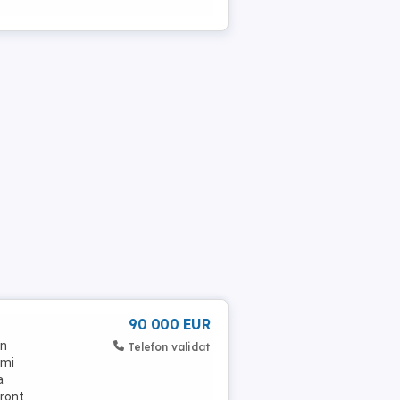
90 000 EUR
in
Telefon validat
omi
a
Front