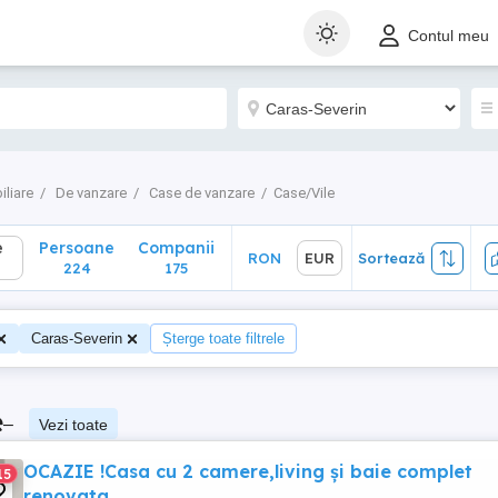
Persoane
Companii
RON
EUR
Sortează
Contul meu
224
175
iliare
De vanzare
Case de vanzare
Case/Vile
e
Persoane
Companii
RON
EUR
Sortează
224
175
Caras-Severin
Șterge toate filtrele
e
–
Vezi toate
OCAZIE !Casa cu 2 camere,living și baie complet
15
renovata