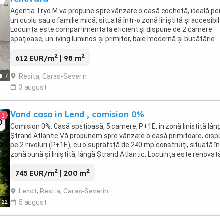
Agentia Tryo M va propune spre vânzare o casă cochetă, ideală pe
un cuplu sau o familie mică, situată într-o zonă liniștită și accesibil
Locuința este compartimentată eficient și dispune de 2 camere
spațioase, un living luminos și primitor, baie modernă și bucătărie
funcțională. Imobilul a fost ...
2
2
612 EUR/m
| 98 m
Resita, Caras-Severin
7
3 august
Vand casa in Lend , comision 0%
1
Comision 0%. Casă spațioasă, 5 camere, P+1E, în zonă liniștită lân
Ștrand Atlantic Vă propunem spre vânzare o casă primitoare, disp
pe 2 niveluri (P+1E), cu o suprafață de 240 mp construiți, situată în
zonă bună și liniștită, lângă Ștrand Atlantic. Locuința este renovată
bine întreținută ...
2
2
745 EUR/m
| 200 m
Lendt, Resita, Caras-Severin
22
5 august