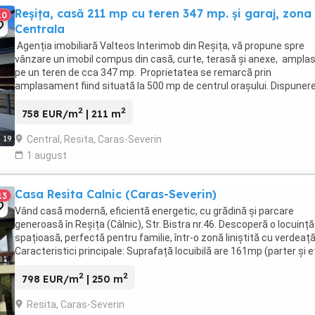
Reșița, casă 211 mp cu teren 347 mp. și garaj, zona
10
Centrala
Agenția imobiliară Valteos Interimob din Reșița, vă propune spre
vânzare un imobil compus din casă, curte, terasă și anexe, ampla
pe un teren de cca 347 mp. Proprietatea se remarcă prin
amplasament fiind situată la 500 mp de centrul orașului. Dispuner
spațiilor cu intrări separate este astfel ...
2
2
758 EUR/m
| 211 m
Central, Resita, Caras-Severin
19
1 august
Casa Resita Calnic (Caras-Severin)
13
Vând casă modernă, eficientă energetic, cu grădină și parcare
generoasă în Reșița (Câlnic), Str. Bistra nr.46. Descoperă o locuință
spațioasă, perfectă pentru familie, într-o zonă liniștită cu verdeață
Caracteristici principale: Suprafață locuibilă are 161mp (parter și et
Casa a fost construită ...
2
2
798 EUR/m
| 250 m
Resita, Caras-Severin