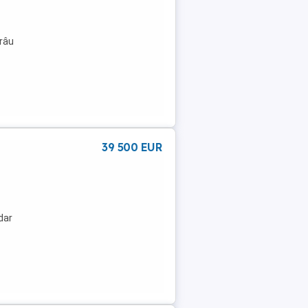
ârâu
39 500 EUR
dar