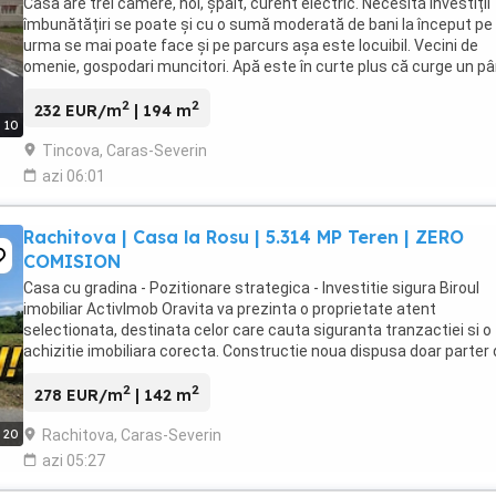
Casa are trei camere, hol, șpait, curent electric. Necesită investiții
îmbunătățiri se poate și cu o sumă moderată de bani la început pe
urma se mai poate face și pe parcurs așa este locuibil. Vecini de
omenie, gospodari muncitori. Apă este în curte plus că curge un p
izvoare prin fața casei apa ...
2
2
232 EUR/m
| 194 m
10
Tincova, Caras-Severin
azi 06:01
Rachitova | Casa la Rosu | 5.314 MP Teren | ZERO
COMISION
Casa cu gradina - Pozitionare strategica - Investitie sigura Biroul
imobiliar ActivImob Oravita va prezinta o proprietate atent
selectionata, destinata celor care cauta siguranta tranzactiei si o
achizitie imobiliara corecta. Constructie noua dispusa doar parter 
avand proiect valabil ...
2
2
278 EUR/m
| 142 m
Rachitova, Caras-Severin
20
azi 05:27