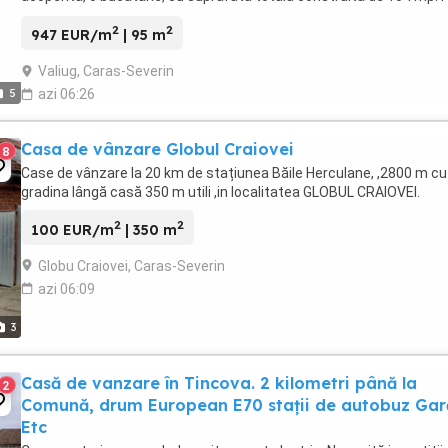
stradal mare. Utilitati: ...
2
2
947 EUR/m
| 95 m
Valiug, Caras-Severin
5
azi 06:26
Casa de vânzare Globul Craiovei
8
Case de vânzare la 20 km de stațiunea Băile Herculane, ,2800 m cu
gradina lângă casă 350 m utili ,in localitatea GLOBUL CRAIOVEI.
2
2
100 EUR/m
| 350 m
Globu Craiovei, Caras-Severin
azi 06:09
3
Casă de vanzare în Tincova. 2 kilometri până la
2
Comună, drum European E70 stații de autobuz Gar
Etc