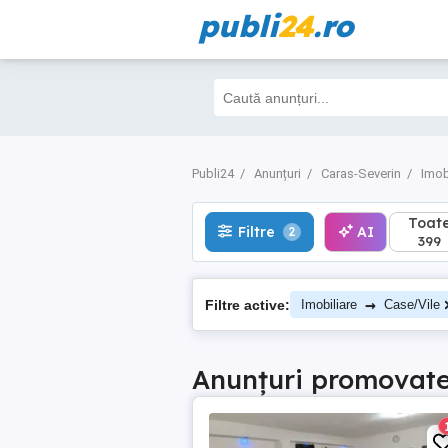
publi
24
.ro
Toate
Filtre
AI
2
399
Publi24
Anunțuri
Caras-Severin
Imob
Toat
Filtre
AI
2
399
→
Filtre active:
Imobiliare
Case/Vile
Anunțuri promovat