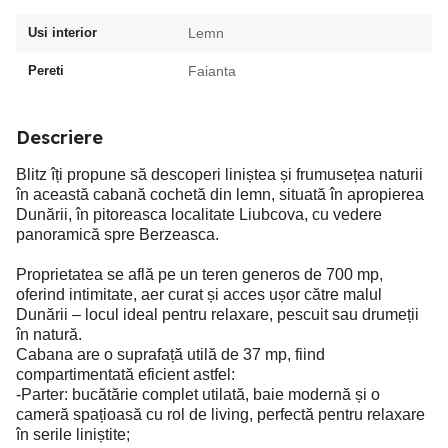
Usi interior
Lemn
Pereti
Faianta
Descriere
Blitz îți propune să descoperi liniștea și frumusețea naturii
în această cabană cochetă din lemn, situată în apropierea
Dunării, în pitoreasca localitate Liubcova, cu vedere
panoramică spre Berzeasca.
Proprietatea se află pe un teren generos de 700 mp,
oferind intimitate, aer curat și acces ușor către malul
Dunării – locul ideal pentru relaxare, pescuit sau drumeții
în natură.
Cabana are o suprafață utilă de 37 mp, fiind
compartimentată eficient astfel:
-Parter: bucătărie complet utilată, baie modernă și o
cameră spațioasă cu rol de living, perfectă pentru relaxare
în serile liniștite;