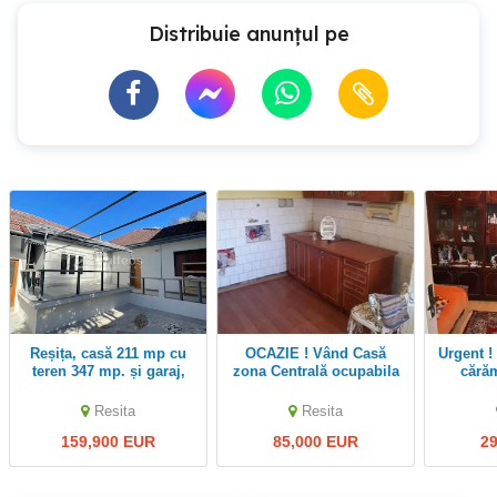
Distribuie anunțul pe
Reșița, casă 211 mp cu
OCAZIE ! Vând Casă
Urgent ! Casă de vânzare
teren 347 mp. și garaj,
zona Centrală ocupabila
cărămi
zona Centrala
imediat
schimb
Resita
Resita
159,900 EUR
85,000 EUR
2