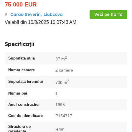
75 000
EUR
Caras-Severin
,
Liubcova
Vezi pe hartă
Valabil din 10/8/2025 10:07:43 AM
Specificații
2
Suprafata utila
37 m
Numar camere
2 camere
2
Suprafata terenului
700 m
Numar bai
1
Anul constructiei
1995
Cod de identificare
P154717
Structura de
lemn
rezistenta