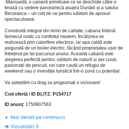
-Mansardă: o cameră primitoare ce se deschide către o
terasă cu vedere panoramică asupra Dunării și a satului
Berzeasca – un colț de rai pentru iubitorii de apusuri
spectaculoase.
Construită integral din lemn de calitate, cabana îmbină
farmecul rustic cu confortul modern. Încălzirea se
realizează prin calorifere electrice, iar apa caldă este
asigurată de un boiler electric, făcând proprietatea ușor de
întreținut pe tot parcursul anului. Această cabană este
alegerea perfectă pentru: iubitorii de natură și aer curat,
pasionații de pescuit, cei care caută un refugiu de
weekend sau o investiție turistică într-o zonă cu potențial.
Va așteptăm cu drag sa programați o vizionare!
Cod ofertă / ID BLITZ: P154717
ID anunț
: 1759907563
Vezi detalii pe romimo.ro
Vizualizări:
0