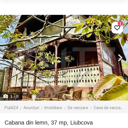
1
1
/ 8
Publi24
Anunțuri
Imobiliare
De vanzare
Case de vanzare
Cabana din lemn, 37 mp, Liubcova