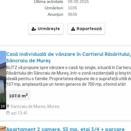
Ultima activitate
08.08.2026
Urmăritori
1035
Anunțuri
9836
Urmărește
Raportează
Casă individuală de vânzare în Cartierul Răsăritului
Sâncraiu de Mureș
BLITZ vă propune spre vânzare o casă tip single, situată în Cartieru
Răsăritului din Sâncraiu de Mureș, într-o zonă rezidențială și liniștit
ideală pentru o familie. Proprietatea dispune de o suprafață utilă d
107 mp, amplasată pe un teren generos de 700 mp, oferind atât
confort interior, cât și un spațiu exterior potrivit pentru relaxare și
2
activități în aer liber. Casa este compartimentată astfel: - 3 dormi
107.0 m
- Living + sufragerie - Bucătărie - 2 băi - Garderobă - Terasă de 14,
Sancraiu de Mures, Mures
10
Printre dotările și avantajele proprietății se numără încălzirea în
pardoseală, termoizolația exterioară și finisajele realizate astfel î
azi 13:41
locuința să fie predată finisată la cheie. Preț: 165.000 euro O
proprietate potrivită pentru cei care își doresc o casă modernă,
Apartament 2 camere, 53 mp, etaj 3/4 + parcare
spațioasă și confortabilă, într-o zonă apreciată din Sâncraiu de Mu