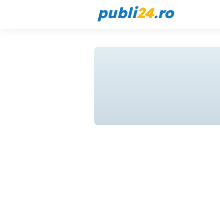
publi
24
.ro