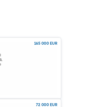
165 000
EUR
,
l
ă,
e
toare
8 mp
ncât
72 000
EUR
reș.