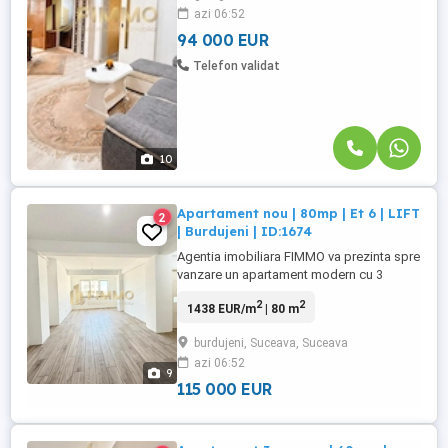
azi 06:52
Proprietatea este amplasata la etajul 6 al
unui imobil cu regim ...
94 000 EUR
Telefon validat
10
Apartament nou | 80mp | Et 6 | LIFT
2
| Burdujeni | ID:1674
Agentia imobiliara FIMMO va prezinta spre
vanzare un apartament modern cu 3
camere, situat la etajul 6 din 8 al unui
2
2
1438 EUR/m
| 80 m
imobil dotat cu lift, amplasat intr-un cartier
rezidential nou din Burdujeni, Suceava.
burdujeni, Suceava, Suceava
Imobilul face parte dintr-un ansamblu
azi 06:52
rezidential construit recent, blocul fiind
9
finalizat in anul ...
115 000 EUR