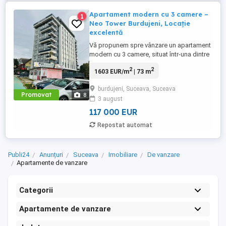
Apartament modern cu 3 camere –
1
Neo Tower Burdujeni, Locație
excelentă
Vă propunem spre vânzare un apartament
modern cu 3 camere, situat într-una dintre
cele mai bune zone din Burdujeni, în
2
2
1603 EUR/m
| 73 m
cadrul ansamblului rezidențial Neo Tower,
chiar lângă Pizzeria For You. Imobilul are o
burdujeni, Suceava, Suceava
suprafață utilă de 73 mp și este amplasat
Promovat
8
3 august
la etajul 6 dintr-un bloc nou, prevăzut cu
lift, având ...
117 000 EUR
Repostat automat
Publi24
Anunțuri
Suceava
Imobiliare
De vanzare
Apartamente de vanzare
Categorii
Apartamente de vanzare