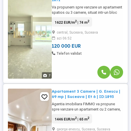
Va propunem spre vanzare un apartament
spatios cu 3 camere, situat intr-un bloc
nou, modern, finalizat in anul 2025, LAZ
2
2
1622 EUR/m
| 74 m
Residence , ideal pentru cei care isi
doresc o locuinta generoasa, intr-o
central, Suceava, Suceava
constructie de ultima generatie, pe care sa
azi 06:52
o amenajeze dupa propriul stil si
preferinte. Apartamentul dispune ...
120 000 EUR
Telefon validat
7
Apartament 3 Camere | G. Enescu |
69 mp | Suceava | Et 6 | ID:1893
Agentia imobiliara FIMMO va propune
spre vanzare un apartament cu 2 camere,
situat in cartierul George Enescu, in zona
2
2
1446 EUR/m
| 65 m
Lidl, o locatie apreciata pentru
accesibilitate si apropierea de punctele
george enescu, Suceava, Suceava
de interes necesare vietii de zi cu zi.