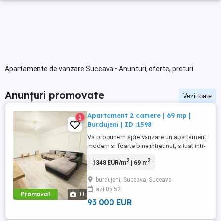
Apartamente de vanzare Suceava • Anunturi, oferte, preturi
Anunțuri promovate
Vezi toate
Apartament 2 camere | 69 mp |
1
Burdujeni | ID :1598
Va propunem spre vanzare un apartament
modern si foarte bine intretinut, situat intr-
o zona apreciata si linistita a cartierului
2
2
1348 EUR/m
| 69 m
Burdujeni, ideal pentru cei care isi doresc
confort, spatiu si acces facil catre
burdujeni, Suceava, Suceava
punctele de interes ale orasului.
azi 06:52
Apartamentul are 2 camere si o suprafata
Promovat
11
utila generoasa ...
93 000 EUR