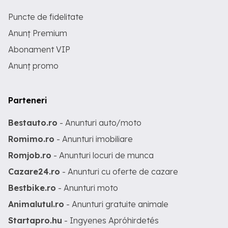
Puncte de fidelitate
Anunț Premium
Abonament VIP
Anunț promo
Parteneri
Bestauto.ro
- Anunturi auto/moto
Romimo.ro
- Anunturi imobiliare
Romjob.ro
- Anunturi locuri de munca
Cazare24.ro
- Anunturi cu oferte de cazare
Bestbike.ro
- Anunturi moto
Animalutul.ro
- Anunturi gratuite animale
Startapro.hu
- Ingyenes Apróhirdetés