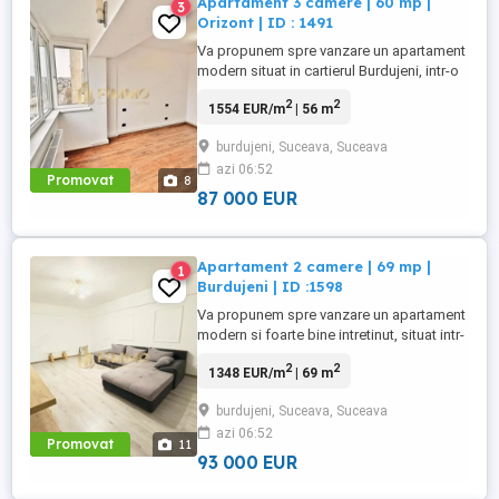
Apartament 3 camere | 60 mp |
3
Orizont | ID : 1491
Va propunem spre vanzare un apartament
modern situat in cartierul Burdujeni, intr-o
zona deosebit de linistita si bine
2
2
1554 EUR/m
| 56 m
conectata la facilitati esentiale, cum ar fi
transportul public, scoli, supermarketuri si
burdujeni, Suceava, Suceava
parcuri. Acest apartament este pozitionat
azi 06:52
la etajul 6 dintr-un bloc cu 8 etaje, oferind
Promovat
8
o priveliste ...
87 000 EUR
Apartament 2 camere | 69 mp |
1
Burdujeni | ID :1598
Va propunem spre vanzare un apartament
modern si foarte bine intretinut, situat intr-
o zona apreciata si linistita a cartierului
2
2
1348 EUR/m
| 69 m
Burdujeni, ideal pentru cei care isi doresc
confort, spatiu si acces facil catre
burdujeni, Suceava, Suceava
punctele de interes ale orasului.
azi 06:52
Apartamentul are 2 camere si o suprafata
Promovat
11
utila generoasa ...
93 000 EUR