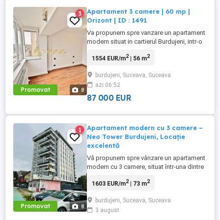
Apartament 3 camere | 60 mp |
3
Orizont | ID : 1491
Va propunem spre vanzare un apartament
modern situat in cartierul Burdujeni, intr-o
zona deosebit de linistita si bine
2
2
1554 EUR/m
| 56 m
conectata la facilitati esentiale, cum ar fi
transportul public, scoli, supermarketuri si
burdujeni, Suceava, Suceava
parcuri. Acest apartament este pozitionat
azi 06:52
la etajul 6 dintr-un bloc cu 8 etaje, oferind
Promovat
8
o priveliste ...
87 000 EUR
Apartament modern cu 3 camere –
1
Neo Tower Burdujeni, Locație
excelentă
Vă propunem spre vânzare un apartament
modern cu 3 camere, situat într-una dintre
cele mai bune zone din Burdujeni, în
2
2
1603 EUR/m
| 73 m
cadrul ansamblului rezidențial Neo Tower,
chiar lângă Pizzeria For You. Imobilul are o
burdujeni, Suceava, Suceava
suprafață utilă de 73 mp și este amplasat
Promovat
8
3 august
la etajul 6 dintr-un bloc nou, prevăzut cu
lift, având ...