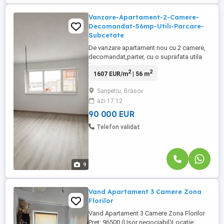
Vanzare-Apartament-2-Camere-
Decomandat-56mp-Utili-Parcare-
Subcetate
De vanzare apartament nou cu 2 camere,
decomandat,parter, cu o suprafata utila
de 56 mp, situat in Subcetate City 2,
2
2
1607 EUR/m
| 56 m
Sanpetru, Brasov, intr-un cartier modern si
aflat in plina dezvoltare. Apartamentul
Sanpetru, Brasov
este compus din hol de acces, living
azi 17:12
spatios, dormitor, bucatarie si baie.
Apartamentul nu detine balcon. Locuinta ...
90 000 EUR
Telefon validat
9
Vand Apartament 3 Camere Zona
Florilor
Vand Apartament 3 Camere Zona Florilor
Preț: 96500 (Ușor negociabil)Locație: