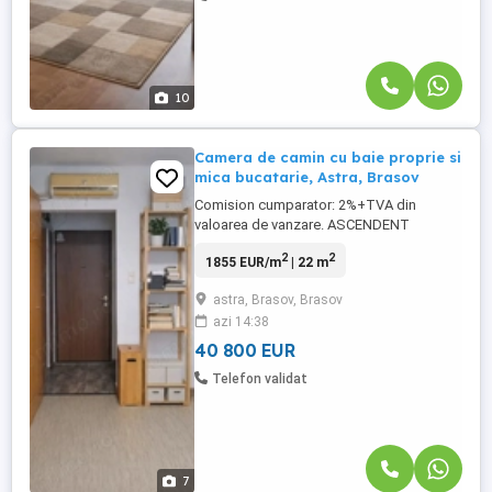
10
Camera de camin cu baie proprie si
mica bucatarie, Astra, Brasov
Comision cumparator: 2%+TVA din
valoarea de vanzare. ASCENDENT
IMOBILIARE va propune spre vanzare o
2
2
1855 EUR/m
| 22 m
camera de camin situata in cartierul Astra,
Brasov, la etajul 4 din 4, remarcabila prin
astra, Brasov, Brasov
nivelul de confort oferit si functionalitatea
azi 14:38
excelenta a spatiului. Mica rezidenta este
compartimentata si amenajata ...
40 800 EUR
Telefon validat
7