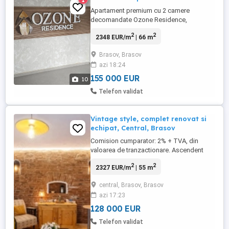
Apartament premium cu 2 camere
decomandate Ozone Residence,
Tractorul, Brașov Vă propun spre vânzare
2
2
2348 EUR/m
| 66 m
un apartament modern, situat în
ansamblul rezidențial Ozone Residence, la
Brasov, Brasov
etajul 3 din 4, într-un imobil nou, dotat cu
azi 18:24
lift. 66 mp utili + balcon generos de 7 mp
Apartamentul este decomandat,
155 000 EUR
10
beneficiază ...
Telefon validat
Vintage style, complet renovat si
echipat, Central, Brasov
Comision cumparator: 2% + TVA, din
valoarea de tranzactionare. Ascendent
Imobiliare va prezinta un apartament
2
2
2327 EUR/m
| 55 m
pozitionat excelent in zona centrala a
orasului Brasov. Proprietatea complet
central, Brasov, Brasov
renovata are o nota vintage, data de
azi 17:23
designul de interior, astfel incat se
armonizeaza perfect cu cladirile istorice ...
128 000 EUR
Telefon validat