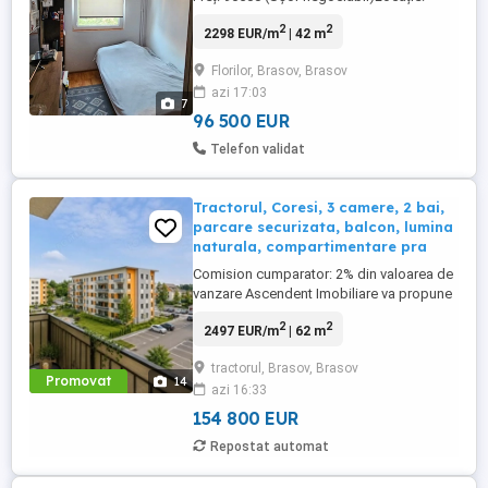
Cartier Florilor Contact: Barbura Florin Alin
2
2
2298 EUR/m
| 42 m
Caracteristici Principale Număr camere: 3
Suprafață utilă: 42mp Etaj: 2 din 4 An
Florilor, Brasov, Brasov
construcție: 1974 Număr băi: 1 Dotări și
azi 17:03
Finisaje Confort termic: Inalzire ...
7
96 500 EUR
Telefon validat
Tractorul, Coresi, 3 camere, 2 bai,
parcare securizata, balcon, lumina
naturala, compartimentare pra
Comision cumparator: 2% din valoarea de
vanzare Ascendent Imobiliare va propune
in exclusivitate spre vanzare un
2
2
2497 EUR/m
| 62 m
apartament cu 3 camere situat in cartierul
Tractorul ndash; Coresi mai exact pe
tractorul, Brasov, Brasov
strada Nicolae Labis 36A, una dintre cele
Promovat
14
azi 16:33
mai apreciate zone rezidentiale din
Brasov. Locatia ofera un echilibru ...
154 800 EUR
Repostat automat