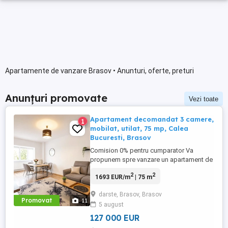
Apartamente de vanzare Brasov • Anunturi, oferte, preturi
Anunțuri promovate
Vezi toate
Apartament decomandat 3 camere,
1
mobilat, utilat, 75 mp, Calea
Bucuresti, Brasov
Comision 0% pentru cumparator Va
propunem spre vanzare un apartament de
3 camere decomandat, ce a fost renovat
2
2
1693 EUR/m
| 75 m
integral, mobilat cu bun gust si intretinut
cu foarte multa grija. Totul este functional,
darste, Brasov, Brasov
curat si in stare impecabila, astfel incat te
Promovat
11
5 august
poti muta fara sa ai pe lista renovari,
mobilier sau ...
127 000 EUR