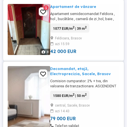
Apartament de vânzare
1
Apartament semidecomandat Feldiora ,
hol , bucătărie , cameră de zi ,hol, baie ,
dormitor , parter, gaz , curent , 39,66 mp.
2
2
1077 EUR/m
| 39 m
Apartamentul necesită renovare.
Apartamentul este situat în Feldioara
Feldioara, Brasov
lângă baza sportivă spre ieșirea către
azi 15:59
Rotbav. Mai multe informații puteți afla pe
Wattsapp
42 000 EUR
8
Decomandat, etaj2,
Electroprecizia, Sacele, Brasov
Comision cumparator: 2% + tva, din
valoarea de tranzactionare. ASCENDENT
IMOBILIARE va propune spre vanzare un
2
2
1580 EUR/m
| 50 m
apartament cu trei camere, situat in
cartierul Electroprecizia din Sacele.
central, Sacele, Brasov
Locuinta se prezinta complet mobilata si
azi 14:43
utilata, oferind confortul necesar pentru a
fi locuita imediat. Imobilul ...
79 000 EUR
Telefon validat