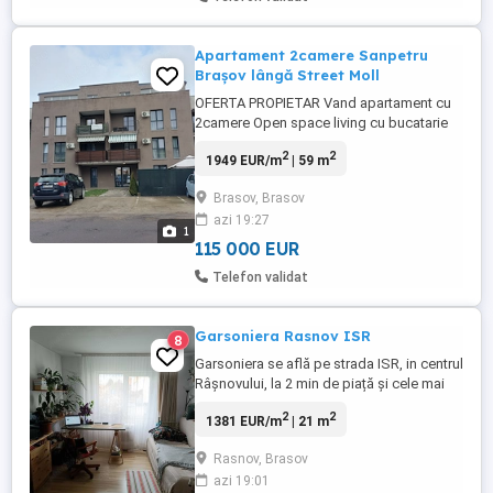
Apartament 2camere Sanpetru
Brașov lângă Street Moll
OFERTA PROPIETAR Vand apartament cu
2camere Open space living cu bucatarie
30mp ,baie 6mp foarte mare si debara
2
2
1949 EUR/m
| 59 m
1,7mp pe 1,8mp si dormitor mare cu
balcon lat 2m pe 3mcu iesire din ambele
Brasov, Brasov
camere. Centrală termica proprie cu
azi 19:27
căldură prin pardoseală. Etaj 2 din 3 ,situat
1
pe mijloc cu economie la intretinere. ...
115 000 EUR
Telefon validat
Garsoniera Rasnov ISR
8
Garsoniera se află pe strada ISR, in centrul
Râșnovului, la 2 min de piață și cele mai
importante magazine, la 3 min de Penny și
2
2
1381 EUR/m
| 21 m
Sergiana. Se vinde mobilata și utilată, are
izolație pe exterior și consum foarte redus
Rasnov, Brasov
de energie. Încălzirea se face cu
azi 19:01
convector pe gaz. Tel: Accept doar cash