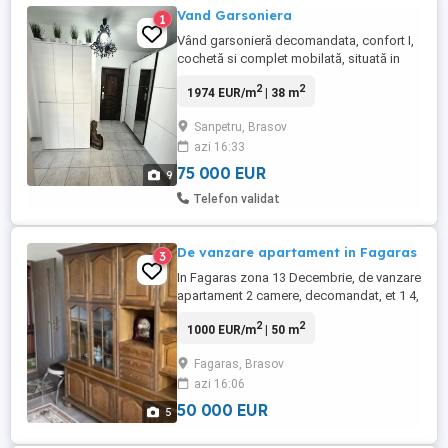
Vand Garsoniera
1
Vând garsonieră decomandata, confort I,
cochetă si complet mobilată, situată in
Sânpetru la Subcetate. Detalii proprietate
2
2
1974 EUR/m
| 38 m
Suprafață utilă 38mp Terasa generoasă
12mp Etaj parter, acces facil Se vinde
Sanpetru, Brasov
mobilată gata de mutat Geamuri termopan
azi 16:33
schimbate in 2025 tripane An construcție
2017 Cota parte ...
75 000 EUR
9
Telefon validat
De vanzare apartament in Fagaras
3
In Fagaras zona 13 Decembrie, de vanzare
apartament 2 camere, decomandat, et 1 4,
centrala proprie, termopane, balcon, scara
2
2
1000 EUR/m
| 50 m
curata si linistita. Apartamentul se vinde
complet mobilat asa cum arata in poze.
Fagaras, Brasov
azi 16:06
50 000 EUR
5