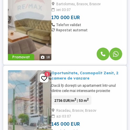
Bartolomeu, Brasov, Brasov
această proprietate din ansamblul
ieri 03:07
rezidențial Mountain View poate fi
alegerea potrivită. Situat ...
170 000 EUR
Telefon validat
Repostat automat
Promovat
18
Oportunitate, Cosmopolit Zenit, 2
1
camere de vanzare
Dacă îți dorești un apartament într-unul
dintre cele mai interesante proiecte
rezidențiale marca Cosmopolit din zona
2
2
2736 EUR/m
| 53 m
Răcădău, aceasta poate fi oportunitatea
potrivită. Apartamentul este situat la etajul
Racadau, Brasov, Brasov
4 al primului imobil din cadrul proiectului,
azi 03:07
cu termen de livrare estimat cel târziu în
primăvara ...
145 000 EUR