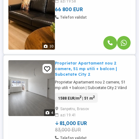
azi 19:58
strada Avram Iancu, beneficiind de acces
securizat. Desi nu ...
66 800 EUR
Telefon validat
10
Proprietar Apartament nou 2
camere, 51 mp utili + balcon |
Subcetate City 2
Proprietar Apartament nou 2 camere, 51
mp utili + balcon | Subcetate City 2 Vând
direct, în calitate de proprietar, apartament
2
2
1588 EUR/m
| 51 m
nou cu 2 camere, situat în complexul
rezidențial Subcetate City 2, Sânpetru
Sanpetru, Brasov
Brașov. Apartamentul este construit în
4
azi 19:41
2026, are o suprafață de 51 mp utili, la
care se adaugă ...
81,000 EUR
83,000 EUR
Telefon validat