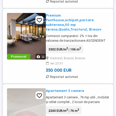
Repostat automat
Premium
Penthouse,echipat,parcare
subterana,50 mp
terasa,Qualis,Tractorul, Brasov
Comision cumparator: 2% + tva din
valoarea de tranzactionare ASCENDENT
IMOBILIARE va propune spre vanzare o
2
2
3302 EUR/m
| 106 m
EXCLUSIVITATE IMOBILIARA
particularizata prin LUX confortul unei
Promovat
12
tractorul, Brasov, Brasov
rezidente Clasa Penthouse, situata in
ieri 23:51
Complexul Qualis, aria Coresi Mall,
Tractorul, Brasov. Va invitam sa
350 000 EUR
experimentati o vizionare ...
Repostat automat
Apartament 3 camere
Apartament 3 camere , 76 mp utili , mobilat
și utilat complet , 2 locuri de parcare
incluse, Mountain View, Bartolomeu Dacă
2
2
2240 EUR/m
| 76 m
îți dorești un apartament în care să te poți
muta imediat, fără investiții suplimentare,