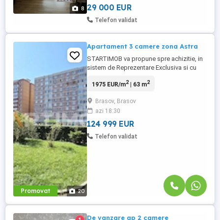
sau ...
29 000 EUR
8
Telefon validat
Apartament 3 camere zona Astra
STARTIMOB va propune spre achizitie, in
sistem de Reprezentare Exclusiva si cu
COMISION 0% din partea cumparatorului,
2
2
1975 EUR/m
| 63 m
un apartament cu trei camere si doua bai
situat la etajul 9/10 al unui bloc anvelopat
Brasov, Brasov
de pe Calea Bucuresti si construit in 1983 .
azi 18:30
Apartamentul are o structura
decomandata si o suprafata ...
124 999 EUR
Telefon validat
Promovat
20
De vanzare ap 2 camere
1