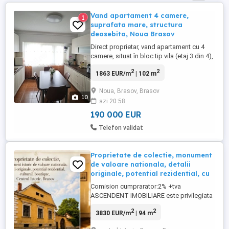
Vand apartament 4 camere,
1
suprafata mare, structura
deosebita, Noua Brasov
Direct proprietar, vand apartament cu 4
camere, situat în bloc tip vila (etaj 3 din 4),
amplasat intr-o zona linistita, curata si cu
2
2
1863 EUR/m
| 102 m
mult spatiu verde, in cartierul Noua Brasov.
Imobilul este liber de sarcini, are o
Noua, Brasov, Brasov
structura deosebita cu suprafata mare
10
azi 20:58
(102mp utili + balcon 3mp) si este dispus
astfel: ...
190 000 EUR
Telefon validat
Proprietate de colectie, monument
de valoare nationala, detalii
originale, potential rezidential, cu
Comision cumprarator:2% +tva
ASCENDENT IMOBILIARE este privilegiata
sa va prezinte spre vanzare o fila de
2
2
3830 EUR/m
| 94 m
istorie. Exista locuinte a caror valoare se
masoara in metri patrati si exista cladiri a