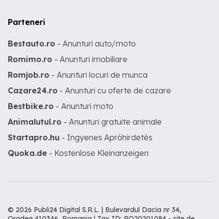
Parteneri
Bestauto.ro
- Anunturi auto/moto
Romimo.ro
- Anunturi imobiliare
Romjob.ro
- Anunturi locuri de munca
Cazare24.ro
- Anunturi cu oferte de cazare
Bestbike.ro
- Anunturi moto
Animalutul.ro
- Anunturi gratuite animale
Startapro.hu
- Ingyenes Apróhirdetés
Quoka.de
- Kostenlose Kleinanzeigen
© 2026 Publi24 Digital S.R.L. | Bulevardul Dacia nr 34,
Oradea 410346, Romania | Tax ID: RO20201084 -
site de