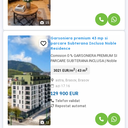
15
Garsoniera premium 43 mp si
parcare Subterana Inclusa Noble
Residence
Comision 0 % GARSONIERA PREMIUM SI
PARCARE SUBTERANA INCLUSA | Noble
Residence, la 2 minute de Urban Plaza |
2
2
3021 EUR/m
| 43 m
Etaj 2, An 2025 | Brasov Noble Residence,
strada Poienelor nr. 12, cartierul Astra
astra, Brasov, Brasov
mdash; la cateva sute de metri de
azi 17:16
ansamblul Urban Plaza si de noua zona
premium care se dezvolta pe strada
129 900 EUR
Carpatilor, ...
Telefon validat
Repostat automat
12