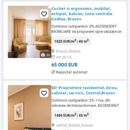
Cochet si ergonomic, mobilat,
echipat, balcon, zona centrala
Codlea, Brasov
Comision cumparator: 0% ASCENDENT
IMOBILIARE Va propunem spre vanzare un
apartament cu 2 camere, situat in Codlea,
2
2
1625 EUR/m
| 40 m
in zona centrala, pe strada 9 Mai, o locatie
cautata pentru accesul rapid la magazine,
Brasov, Brasov
piata, banca, scoala, gradinita, parc,
12
azi 20:14
restaurante si mijloace de transport in
comun. Va invitam ...
65 000 EUR
Repostat automat
3D! Proprietate rezidential, birou,
cabinet, servicii, Central,Brasov
Comision cumparator: 2% + tva, din
valoarea de tranzactionare. ASCENDENT
IMOBILIARE este onorata sa va propuna
2
2
1484 EUR/m
| 45 m
spre vanzare un spatiu cu alta destinatie,
amplasat intr-un complex rezidential, intr-
central, Brasov, Brasov
o zona linistita si sigura, respectiv pe