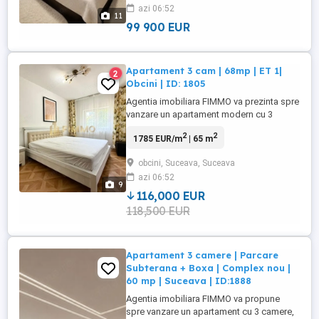
azi 06:52
accesibilitatea excelenta si proximitatea
11
fata de principalele puncte de interes ...
99 900 EUR
Apartament 3 cam | 68mp | ET 1|
2
Obcini | ID: 1805
Agentia imobiliara FIMMO va prezinta spre
vanzare un apartament modern cu 3
camere, situat la etajul 1 al unui imobil
2
2
1785 EUR/m
| 65 m
bine intretinut din cartierul Obcini.
Proprietatea beneficiaza de o amplasare
obcini, Suceava, Suceava
excelenta, in imediata apropiere a
azi 06:52
Gradinitei Micul Print, fiind ideala pentru
9
familiile cu copii, dar si ...
116,000 EUR
118,500 EUR
Apartament 3 camere | Parcare
Subterana + Boxa | Complex nou |
60 mp | Suceava | ID:1888
Agentia imobiliara FIMMO va propune
spre vanzare un apartament cu 3 camere,