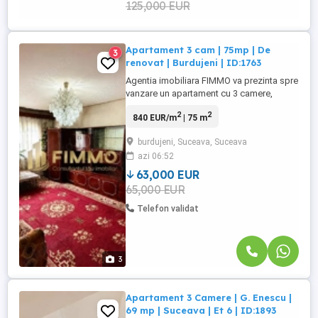
125,000 EUR
Apartament 3 cam | 75mp | De
3
renovat | Burdujeni | ID:1763
Agentia imobiliara FIMMO va prezinta spre
vanzare un apartament cu 3 camere,
decomandat, avand o suprafata totala de
2
2
840 EUR/m
| 75 m
75 mp, dintre care 66 mp utili si doua
balcoane ce insumeaza 9 mp, ideal pentru
burdujeni, Suceava, Suceava
persoanele care isi doresc sa amenajeze
azi 06:52
locuinta dupa propriul gust si propriile
nevoi. Apartamentul este ...
63,000 EUR
65,000 EUR
Telefon validat
3
Apartament 3 Camere | G. Enescu |
69 mp | Suceava | Et 6 | ID:1893