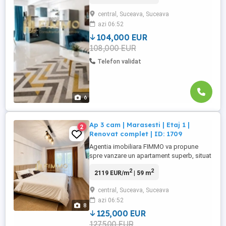
are o suprafata utila de 66 mp si se
central, Suceava, Suceava
remarca printr-un design modern, bine
azi 06:52
echilibrat, cu spatii aerisite si luminoase.
Zona de living ...
104,000 EUR
108,000 EUR
Telefon validat
6
Ap 3 cam | Marasesti | Etaj 1 |
2
Renovat complet | ID: 1709
Agentia imobiliara FIMMO va propune
spre vanzare un apartament superb, situat
intr-un bloc turn din Suceava, cartier
2
2
2119 EUR/m
| 59 m
Marasesti, la etajul 1 din 8. Acesta este
complet renovat, de la instalatiile electrice
central, Suceava, Suceava
si sanitare, pana la centrala termica pe
azi 06:52
gaz, noua, fiind amenajat cu gust si
8
realizat cu atentie ...
125,000 EUR
127,500 EUR