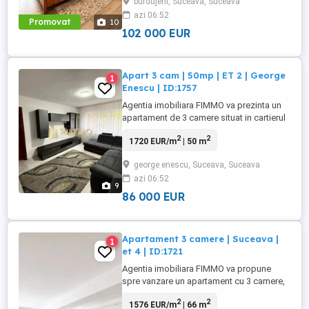
burdujeni, Suceava, Suceava
facilitatile necesare unui stil de viata
azi 06:52
confortabil. In imediata apropiere se
Promovat
10
regasesc statii ...
102 000 EUR
Apart 3 cam | 50mp | ET 2 | George
1
Enescu | ID:1757
Agentia imobiliara FIMMO va prezinta un
apartament de 3 camere situat in cartierul
George Enescu, una dintre cele mai
2
2
1720 EUR/m
| 50 m
apreciate si cautate zone din municipiul
Suceava, datorita accesului rapid catre
george enescu, Suceava, Suceava
principalele puncte de interes ale orasului.
azi 06:52
Proprietatea beneficiaza de o amplasare
9
excelenta, in imediata ...
86 000 EUR
Apartament 3 camere | Suceava |
1
et 4 | ID:1721
Agentia imobiliara FIMMO va propune
spre vanzare un apartament cu 3 camere,
situat la etajul 4 din 4, intr-un imobil nou,
2
2
1576 EUR/m
| 66 m
dotat cu lift, cu vedere mixta. Proprietatea