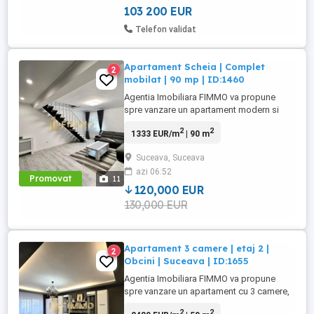
Dacă ...
103 200 EUR
Telefon validat
Apartament Scheia | Complet
2
mobilat | 90 mp | ID:1460
Agentia Imobiliara FIMMO va propune
spre vanzare un apartament modern si
elegant, situat in Scheia, intr-un imobil cu
2
2
1333 EUR/m
| 90 m
regim de inaltime P+1. Proprietatea se afla
la etajul 1 si dispune de o suprafata
Suceava, Suceava
generoasa de 90 mp utili, oferind confort
azi 06:52
si functionalitate intr-un ambient luminos
Promovat
11
si echilibrat. Compartimentarea ...
120,000 EUR
130,000 EUR
Apartament 3 camere | etaj 2 |
2
Obcini | Suceava | ID:1655
Agentia Imobiliara FIMMO va propune
spre vanzare un apartament cu 3 camere,
situat in cartierul Obcini, intr-un bloc cu
2
2