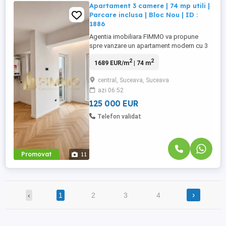
Apartament 3 camere | 74 mp utili |
Parcare inclusa | Bloc Nou | ID :
1886
Agentia imobiliara FIMMO va propune
spre vanzare un apartament modern cu 3
camere, situat in prestigiosul complex
2
2
1689 EUR/m
| 74 m
LAZ Residence, un imobil nou finalizat in
anul 2025, ideal pentru cei care isi doresc
central, Suceava, Suceava
o locuinta eleganta, realizata cu finisaje
azi 06:52
premium si pregatita pentru a fi amenajata
dupa propriul stil. Apartamentul ...
125 000 EUR
Telefon validat
Promovat
11
›
‹
1
2
3
4