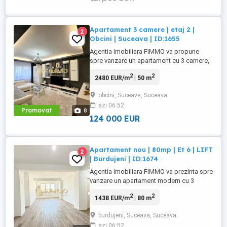
Apartament 3 camere | etaj 2 |
2
Obcini | Suceava | ID:1655
Agentia Imobiliara FIMMO va propune
spre vanzare un apartament cu 3 camere,
situat in cartierul Obcini, intr-un bloc cu
2
2
2480 EUR/m
| 50 m
regim de inaltime P + 4 + Mansarda si
pod, pozitionat la etajul 2. Apartamentul
obcini, Suceava, Suceava
beneficiaza de o compartimentare
azi 06:52
eficienta, reconceputa pentru a valorifica
Promovat
8
optim spatiul, oferind zone ...
124 000 EUR
Apartament nou | 80mp | Et 6 | LIFT
2
| Burdujeni | ID:1674
Agentia imobiliara FIMMO va prezinta spre
vanzare un apartament modern cu 3
camere, situat la etajul 6 din 8 al unui
2
2
1438 EUR/m
| 80 m
imobil dotat cu lift, amplasat intr-un cartier
rezidential nou din Burdujeni, Suceava.
burdujeni, Suceava, Suceava
Imobilul face parte dintr-un ansamblu
azi 06:52
rezidential construit recent, blocul fiind