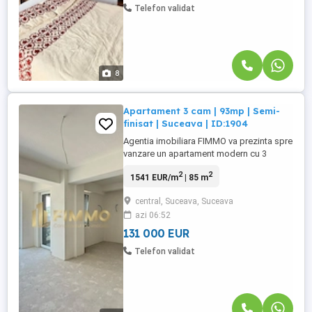
Telefon validat
8
Apartament 3 cam | 93mp | Semi-
finisat | Suceava | ID:1904
Agentia imobiliara FIMMO va prezinta spre
vanzare un apartament modern cu 3
camere, situat intr-un imobil nou, finalizat
2
2
1541 EUR/m
| 85 m
in anul 2025, destinat celor care isi doresc
un stil de viata contemporan, confort
central, Suceava, Suceava
sporit si posibilitatea de a-si amenaja
azi 06:52
locuinta exact dupa propriile preferinte.
Prin suprafata ...
131 000 EUR
Telefon validat