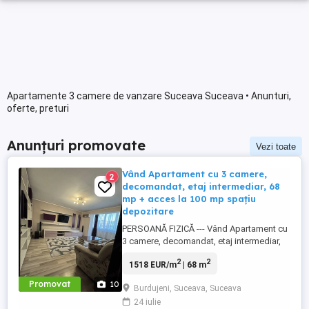
Apartamente 3 camere de vanzare Suceava Suceava • Anunturi,
oferte, preturi
Anunțuri promovate
Vezi toate
Vând Apartament cu 3 camere,
2
decomandat, etaj intermediar, 68
mp + acces la 100 mp spațiu
depozitare
PERSOANĂ FIZICĂ --- Vând Apartament cu
3 camere, decomandat, etaj intermediar,
68 mp + acces privat la 100 mp spațiu
2
2
1518 EUR/m
| 68 m
depozitare, renovat, mobilat si utilat, zonă
rară, vândut direct de proprietar. Costurile
Promovat
10
Burdujeni, Suceava, Suceava
sunt predictibile, apartamentul este deja
24 iulie
renovat complet și știi exact ce cumperi!