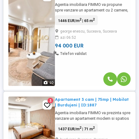
Agentia imobiliara FIMMO va propune
spre vanzare un apartament cu 2 camere,
situat in cartierul George Enescu, in zona
2
2
1446 EUR/m
| 65 m
Lidl, o locatie apreciata pentru
accesibilitate si apropierea de punctele
george enescu, Suceava, Suceava
de interes necesare vietii de zi cu zi.
azi 06:52
Proprietatea este amplasata la etajul 6 al
unui imobil cu regim ...
94 000 EUR
Telefon validat
10
Apartament 3 cam | 75mp | Mobilat
3
| Burdujeni | ID:1887
Agentia imobiliara FIMMO va prezinta spre
vanzare un apartament modern si spatios
cu 3 camere, situat in cartierul Burdujeni.
2
2
1437 EUR/m
| 71 m
Proprietatea beneficiaza de o amplasare
excelenta, oferind acces rapid catre toate