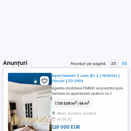
Anunțuri
20
50
Anunțuri pe pagină:
Apartament 3 cam |Et 2 | Mobilat |
Obcini | ID:1903
Agentia imobiliara FIMMO va prezinta spre
vanzare un apartament spatios cu 3
camere, situat in cartierul Obcini, una
2
2
1735 EUR/m
| 68 m
dintre cele mai cautate si bine dezvoltate
zone rezidentiale ale municipiului
obcini, Suceava, Suceava
Suceava. Pozitionarea excelenta ofera
azi 06:52
acces rapid catre toate facilitatile
necesare unui stil de viata confortabil, ...
118 000 EUR