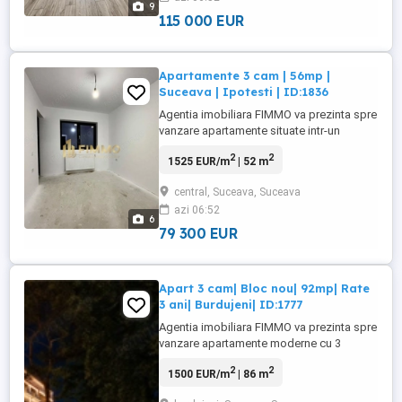
9
finalizat in anul ...
115 000 EUR
Apartamente 3 cam | 56mp |
Suceava | Ipotesti | ID:1836
Agentia imobiliara FIMMO va prezinta spre
vanzare apartamente situate intr-un
complex rezidential nou, aflat in
2
2
1525 EUR/m
| 52 m
dezvoltare in zona Carrefour Ipotesti,
Suceava, o zona linistita si in continua
central, Suceava, Suceava
expansiune, ideala atat pentru locuire
azi 06:52
permanenta, cat si pentru investitie.
6
Fiecare apartament are o suprafata ...
79 300 EUR
Apart 3 cam| Bloc nou| 92mp| Rate
3 ani| Burdujeni| ID:1777
Agentia imobiliara FIMMO va prezinta spre
vanzare apartamente moderne cu 3
camere, situate intr-un imobil nou aflat in
2
2
1500 EUR/m
| 86 m
curs de constructie, amplasat intr-o zona
excelenta din cartierul Burdujeni-Suceava,