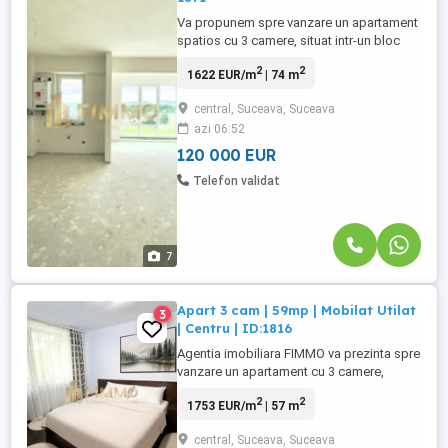
Va propunem spre vanzare un apartament
spatios cu 3 camere, situat intr-un bloc
nou, modern, finalizat in anul 2025, LAZ
2
2
1622 EUR/m
| 74 m
Residence , ideal pentru cei care isi
doresc o locuinta generoasa, intr-o
central, Suceava, Suceava
constructie de ultima generatie, pe care sa
azi 06:52
o amenajeze dupa propriul stil si
preferinte. Apartamentul dispune ...
120 000 EUR
Telefon validat
7
Apart 3 cam | 59mp | Mobilat Utilat
3
| Centru | ID:1816
Agentia imobiliara FIMMO va prezinta spre
vanzare un apartament cu 3 camere,
decomandat, situat in zona centrala a
2
2
1753 EUR/m
| 57 m
municipiului Suceava, in imediata
apropiere a statiei de autobuz
central, Suceava, Suceava
bdquo;Banca, o locatie apreciata pentru