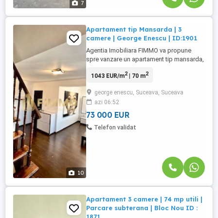
7
Apartament tip Mansarda | 3
camere | George Enescu | ID:1901
Agentia Imobiliara FIMMO va propune
spre vanzare un apartament tip mansarda,
dispus pe doua niveluri, situat in cartierul
2
2
1043 EUR/m
| 70 m
George Enescu. Proprietatea este
construita din caramida si ofera o
george enescu, Suceava, Suceava
suprafata utila de 70 mp, respectiv 75 mp
azi 06:52
suprafata totala. Compartimentarea este
functionala, separand zona ...
73 000 EUR
Telefon validat
10
Apartament 3 camere | 74 mp utili |
Parcare subterana | Bloc Nou ID :
1871