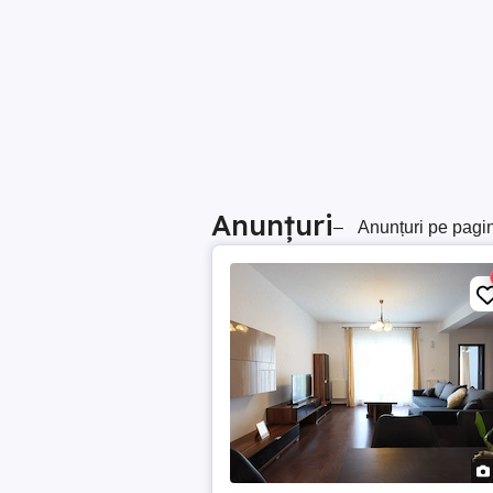
Anunțuri
–
Anunțuri pe pagi