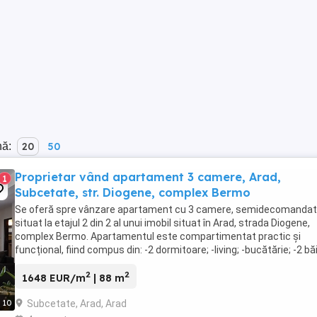
nă:
20
50
Proprietar vând apartament 3 camere, Arad,
1
Subcetate, str. Diogene, complex Bermo
Se oferă spre vânzare apartament cu 3 camere, semidecomandat
situat la etajul 2 din 2 al unui imobil situat în Arad, strada Diogene,
complex Bermo. Apartamentul este compartimentat practic și
funcțional, fiind compus din: -2 dormitoare; -living; -bucătărie; -2 băi
holuri; -fără balcon. Locuința ...
2
2
1648 EUR/m
| 88 m
Subcetate, Arad, Arad
10