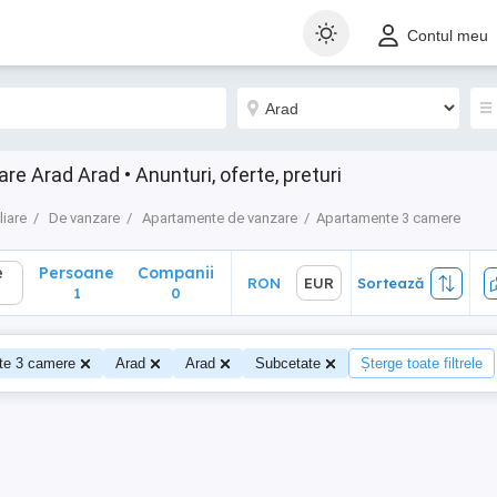
Persoane
Companii
RON
EUR
Sortează
Contul meu
1
0
 Arad Arad • Anunturi, oferte, preturi
liare
De vanzare
Apartamente de vanzare
Apartamente 3 camere
e
Persoane
Companii
RON
EUR
Sortează
1
0
te 3 camere
Arad
Arad
Subcetate
Șterge toate filtrele