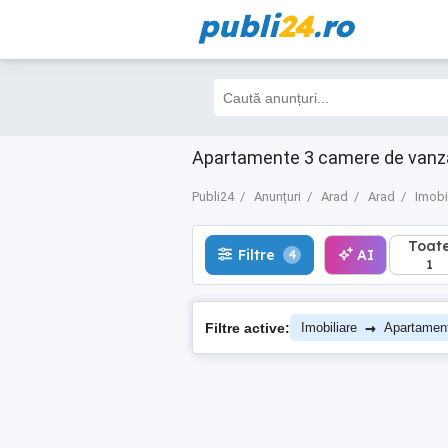
publi
24
.ro
Toate
Filtre
AI
4
1
Apartamente 3 camere de vanzare
Publi24
Anunțuri
Arad
Arad
Imobi
Toat
Filtre
AI
4
1
→
Filtre active:
Imobiliare
Apartamen