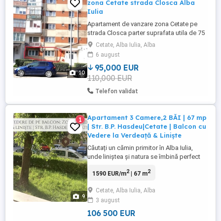
zona Cetate strada Closca Alba
Iulia
Apartament de vanzare zona Cetate pe
strada Closca parter suprafata utila de 75
m.p. Compartimentare: 3 camere, 1 baie, 1
Cetate, Alba Iulia, Alba
bucatarie cu camara. Doua dintre camere
6 august
(decomandate) au vedere la str. Closca, a
95,000 EUR
treia camera, baia și bucătăria au vedere in
10
110,000 EUR
partea opusa, spre parcarea rezidentiala.
Dispune ...
Telefon validat
Apartament 3 Camere,2 BĂI | 67 mp
1
| Str. B.P. Hasdeu|Cetate | Balcon cu
Vedere la Verdeață & Liniște
Căutați un cămin primitor în Alba Iulia,
unde liniștea și natura se îmbină perfect
cu confortul urban? Vă propunem spre
2
2
1590 EUR/m
| 67 m
vânzare un apartament spațios și extrem
de bine întreținut, situat într-una dintre cele
Cetate, Alba Iulia, Alba
mai căutate și liniștite zone din Alba Iulia
9
3 august
Strada Bogdan Petriceicu Hasdeu (Zona
Cetate ...
106 500 EUR