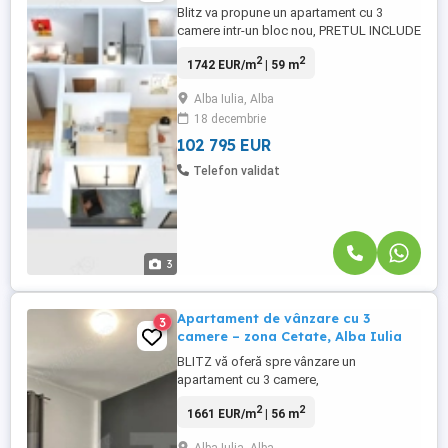
Blitz va propune un apartament cu 3
camere intr-un bloc nou, PRETUL INCLUDE
TVA ✅ Zona exclusivista pentru
2
2
1742 EUR/m
| 59 m
constructia de locuinte colective de joasa
inaltime si locuinte individuale, ✅ Aproape
Alba Iulia, Alba
de Cetate, dar fara haos urbanistic ✅
18 decembrie
Cartier fara blocuri inalte – comunitate
selecta ✅ Acces controlat in ...
102 795 EUR
Telefon validat
3
Apartament de vânzare cu 3
3
camere – zona Cetate, Alba Iulia
BLITZ vă oferă spre vânzare un
apartament cu 3 camere,
semidecomandat, cu suprafața de 56 mp,
2
2
1661 EUR/m
| 56 m
situat într-o zonă foarte bună a orașului
Alba Iulia, în apropiere de Cetatea Alba