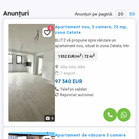
Anunțuri
20
50
Anunțuri pe pagină:
Apartament nou, 3 camere, 72 mp,
3
zona Cetate
BLITZ vă propune spre vânzare un
apartament nou, situat în zona Cetate, într-
un cartier privat, modern și bine
2
2
1352 EUR/m
| 72 m
poziționat. Proprietatea este compusă
dintr-un living generos cu bucătărie open-
Alba Iulia, Alba
space, două dormitoare confortabile,
7 august
baie, balcon și boxă la demisol – ideală
pentru depozitare. Apartamentul ...
97 340 EUR
Telefon validat
Repostat automat
6
Apartament de vânzare 3 camere