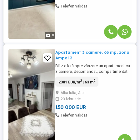
Telefon validat
9
Apartament 3 camere, 63 mp, zona
Ampoi 3
Blitz oferă spre vânzare un apartament cu
3 camere, decomandat, compartimentat
eficient, ideal pentru o familie care își
2
2
2381 EUR/m
| 63 m
dorește confort și funcționalitate.
Locuința dispune de living spațios,
Alba Iulia, Alba
bucătărie separată, două dormitoare, baie
23 februarie
generoasă și dressing dedicat – un
avantaj real pentru organizare ...
150 000 EUR
Telefon validat