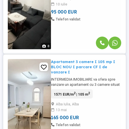
10 iulie
spațiile generoase, fiind compusă din
două dormitoare luminoase, ...
95 000 EUR
Telefon validat
8
Apartament 3 camere I 105 mp I
BLOC NOU I parcare CF I de
vanzare I
INTERMEDIA IMOBILIARE va ofera spre
vanzare un apartament cu 3 camere situat
intr-un BLOC NOU, compus din : două
2
2
1571 EUR/m
| 105 m
dormitoare dintre care unul matrimonial cu
baie proprie. 3 balcoane, două închise și
Alba Iulia, Alba
unul deschis. Bucatarie loc de servire a
13 mai
mesei. Livingul mare cu ieșire direct pe
balcon. Și încă o baie. ...
165 000 EUR
Telefon validat