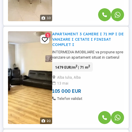
10
APARTAMENT 3 CAMERE I 71 MP I DE
1
VANZARE I CETATE I FINISAT
COMPLET I
INTERMEDIA IMOBILIARE va propune spre
vanzare un apartament situat in cartierul
Cetate intr-un BLOC NOU. 🏢Apartamentul
2
2
1479 EUR/m
| 71 m
este bine compartimentat și are finisaje
moderne. Podeaua de calitate și gresie
Alba Iulia, Alba
oferă un aspect contemporan. Feroneria
13 mai
este de calitate, iar pereții sunt vopsiți în
bej alb, creând ...
105 000 EUR
Telefon validat
20