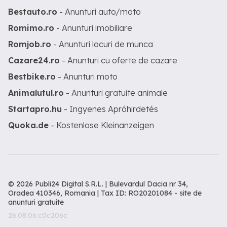
Bestauto.ro
- Anunturi auto/moto
Romimo.ro
- Anunturi imobiliare
Romjob.ro
- Anunturi locuri de munca
Cazare24.ro
- Anunturi cu oferte de cazare
Bestbike.ro
- Anunturi moto
Animalutul.ro
- Anunturi gratuite animale
Startapro.hu
- Ingyenes Apróhirdetés
Quoka.de
- Kostenlose Kleinanzeigen
© 2026 Publi24 Digital S.R.L. | Bulevardul Dacia nr 34,
Oradea 410346, Romania | Tax ID: RO20201084 -
site de
anunturi gratuite
26.08.06.c0c206c