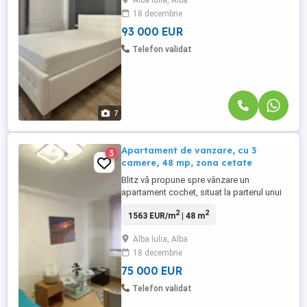
Alba Iulia, Alba
Carolina și de numeroase facilități
18 decembrie
precum: magazine, mijloace de transport
în comun și școli. Apartamentul este
93 000 EUR
compartimentat ...
Telefon validat
7
Apartament de vanzare, cu 3
3
camere, 48 mp, zona cetate
Blitz vă propune spre vânzare un
apartament cochet, situat la parterul unui
imobil din zona Cetate, una dintre cele mai
2
2
1563 EUR/m
| 48 m
căutate și bine cotate zone ale orașului.
Cu o suprafață utilă de 48 mp, acest
Alba Iulia, Alba
apartament este compartimentat
18 decembrie
inteligent în 3 camere, oferind un spațiu
funcțional și confortabil, ideal ...
75 000 EUR
Telefon validat