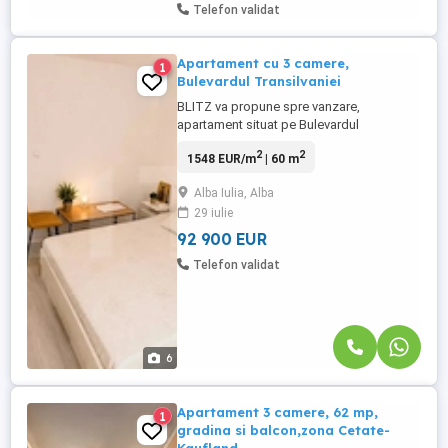
Telefon validat
Apartament cu 3 camere,
1
Bulevardul Transilvaniei
BLITZ va propune spre vanzare,
apartament situat pe Bulevardul
Transilvaniei, în zonă foarte bună cu
2
2
1548 EUR/m
| 60 m
parcare generoasă lângă imobil, în
pietonală a Bulevardului. Spațiul are o
Alba Iulia, Alba
suprafață de 60 de metri pătrați,
29 iulie
compartimentat în trei încăperi distincte, o
bucătărie, două băi și un hol
92 900 EUR
mic.Apartamentul, ...
Telefon validat
6
Apartament 3 camere, 62 mp,
1
gradina si balcon,zona Cetate-