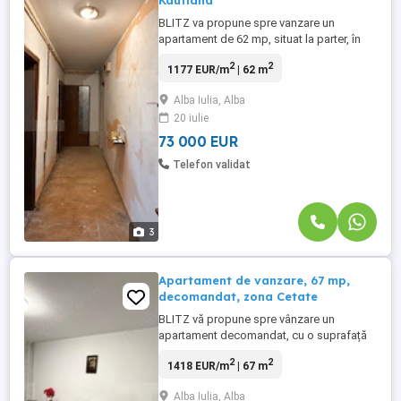
Kaufland
BLITZ va propune spre vanzare un
apartament de 62 mp, situat la parter, în
Cetate, are 3 camere semidecomandate,
2
2
1177 EUR/m
| 62 m
balcon și grădină. Necesită renovare
completă, însă oferă un potențial excelent
Alba Iulia, Alba
pentru amenajarea unei locuințe exact pe
20 iulie
gustul viitorului proprietar. Ideal si pentru
investitie. Va asteptam ...
73 000 EUR
Telefon validat
3
Apartament de vanzare, 67 mp,
decomandat, zona Cetate
BLITZ vă propune spre vânzare un
apartament decomandat, cu o suprafață
utilă de 67 mp, situat la parterul unui
2
2
1418 EUR/m
| 67 m
imobil, ideal pentru o familie, un cuplu sau
chiar pentru investiție. Locuința se
Alba Iulia, Alba
remarcă prin compartimentarea practică și