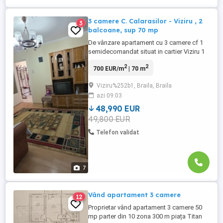
3 camere C. Calarasilor - Viziru , 2
3
balcoane, sup 70 mp
De vânzare apartament cu 3 camere cf 1
semidecomandat situat in cartier Viziru 1
Zona buna, aproape de Calea Calarasilor
2
2
700 EUR/m
| 70 m
Etaj 4 din 4 cu izolație bună Sup 60 mp + 2
balcoane ( 7m + 3 m) Centrala termica
Viziru%252b1, Braila, Braila
Izolat termic exterior Termopan parțial
azi 09:03
Faianță, gresie, parchet Comision
cumparator 2% Anunț postat ...
48,990 EUR
49,800 EUR
Telefon validat
7
Vând apartament 3 camere
12
Proprietar vând apartament 3 camere 50
mp parter din 10 zona 300 m piața Titan