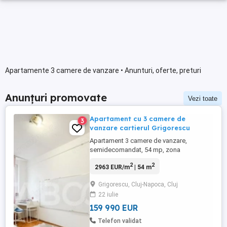
Apartamente 3 camere de vanzare • Anunturi, oferte, preturi
Anunțuri promovate
Vezi toate
Apartament cu 3 camere de
3
vanzare cartierul Grigorescu
Apartament 3 camere de vanzare,
semidecomandat, 54 mp, zona
Grigorescu, Cluj-Napoca. TABOO
2
2
2963 EUR/m
| 54 m
Imobiliare propune un apartament de
vanzare cu 3 camere, semidecomandat,
Grigorescu, Cluj-Napoca, Cluj
situat in localitatea Cluj-Napoca, zona
22 iulie
Grigorescu, aflat la etajul 4 intr -un imobil
tip bloc cu regim de inaltime ...
159 990 EUR
Telefon validat