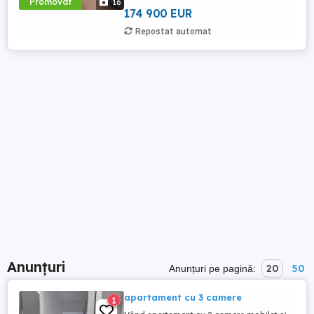
Promovat
16
proprie ( cu cabina ...
174 900 EUR
Repostat automat
Anunțuri
20
50
Anunțuri pe pagină:
apartament cu 3 camere
1