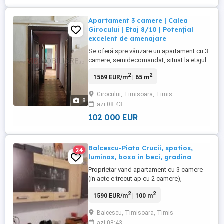
Apartament 3 camere | Calea
Girocului | Etaj 8/10 | Potențial
excelent de amenajare
Se oferă spre vânzare un apartament cu 3
camere, semidecomandat, situat la etajul
8 din 10 al unui bloc izolat termic și foarte
2
2
1569 EUR/m
| 65 m
bine întreținut, amplasat într-una dintre
cele mai căutate zone ale orașului – Calea
Girocului, Timisoara, Timis
Girocului. Poziția este excelentă, având în
8
azi 08:43
imediata apropiere piață, școli, Spitalul
Județean, ...
102 000 EUR
Balcescu-Piata Crucii, spatios,
24
luminos, boxa in beci, gradina
Proprietar vand apartament cu 3 camere
(in acte e trecut ap cu 2 camere),
decomandat-circular, luminos, calduros
2
2
1590 EUR/m
| 100 m
iarna, situat la etajul 1, intr-o casa vila cu 1
etaj, 10 apartamente in imobil,5 ap nivel,
Balcescu, Timisoara, Timis
suprafata construita totala de aprox
azi 08:43
140m2, curte linistita, in Timisoara, Zona