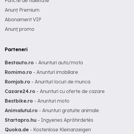
Puncte de fidelitate
Anunț Premium
Abonament VIP
Anunț promo
Parteneri
Bestauto.ro
- Anunturi auto/moto
Romimo.ro
- Anunturi imobiliare
Romjob.ro
- Anunturi locuri de munca
Cazare24.ro
- Anunturi cu oferte de cazare
Bestbike.ro
- Anunturi moto
Animalutul.ro
- Anunturi gratuite animale
Startapro.hu
- Ingyenes Apróhirdetés
Quoka.de
- Kostenlose Kleinanzeigen