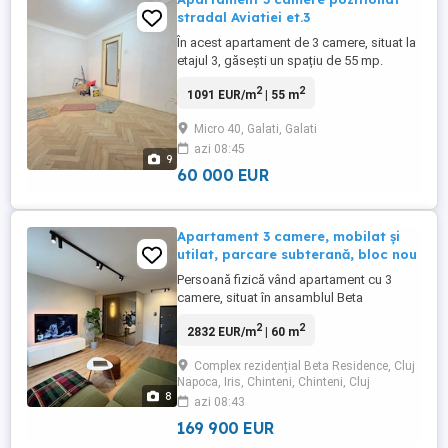
stradal Aviatiei et.3
În acest apartament de 3 camere, situat la
etajul 3, găsești un spațiu de 55 mp.
Construit în 1972 din placă de beton,
2
2
1091 EUR/m
| 55 m
apartamentul beneficiază de aer
condiționat și centrală pe gaz. De
Micro 40, Galati, Galati
asemenea, dispune de balcon și debara
azi 08:45
pentru depozitare. Locația în Micro 40,
9
stradal, Galați este ...
60 000 EUR
Apartament 3 camere, mobilat și
utilat, parcare subterană, bloc nou
Persoană fizică vând apartament cu 3
camere, situat în ansamblul Beta
Residence din Chinteni, la etajul 3 din 4, cu
2
2
2832 EUR/m
| 60 m
orientare sudică, lumină naturală pe
parcursul zilei și vedere deschisă spre
Complex rezidențial Beta Residence, Cluj
vale. Apartamentul are o suprafață utilă de
Napoca, Iris, Chinteni, Chinteni, Cluj
60 m , la care se adaugă balconul de 4,8 m
8
azi 08:43
, și este compartimentat ...
169 900 EUR