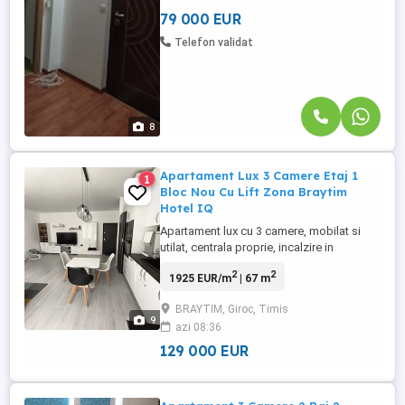
credit bancar. Pentru ...
79 000 EUR
Telefon validat
8
Apartament Lux 3 Camere Etaj 1
1
Bloc Nou Cu Lift Zona Braytim
Hotel IQ
Apartament lux cu 3 camere, mobilat si
utilat, centrala proprie, incalzire in
pardoseala, su:: 67 mp, plus balcon
2
2
1925 EUR/m
| 67 m
generos de 9 mp Etaj 1 din 3 (bloc
construit în 2021, dotat cu lift și interfon)
BRAYTIM, Giroc, Timis
Clasă energetică: A (asigură costuri
9
azi 08:36
minime de întreținere) Mobilier și
compartimentare: apartamentul se ...
129 000 EUR