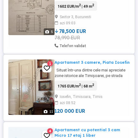
str sold Stelian N Mihale la circa 500 m
2
2
1602 EUR/m
| 49 m
metrou N.Grigorescu curat bloc anvelopat
,telef.,
Sector 3, Bucuresti
azi 09:03
78,500 EUR
5
78,990 EUR
Telefon validat
Apartament 3 camere, Piata Iosefin
1
Situat într-una dintre cele mai apreciate
zone istorice ale Timișoarei, pe strada
Iancu Văcărescu, acest apartament îmbină
2
2
1765 EUR/m
| 68 m
farmecul unei clădiri cu personalitate cu
confortul unui spațiu generos și versatil.
Iosefin, Timisoara, Timis
Locuința are o suprafață utilă de 67,17 mp
azi 08:52
(aproximativ 70 mp împreună cu balconul)
și beneficiază ...
120 000 EUR
11
Apartament cu potential 3 cam
4
Micro 17 etaj 1 liber