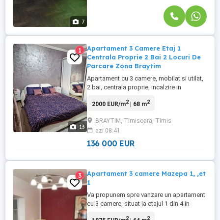
7
Apartament 3 Camere Etaj 1
1
Centrala Proprie 2 Bai 2 Locuri De
Parcare Zona Braytim
Apartament cu 3 camere, mobilat si utilat,
2 bai, centrala proprie, incalzire in
pardoseala, cu termostate individuale in
2
2
2000 EUR/m
| 68 m
fiecare incaperer,e aer conditionat, rulouri
la geamuri, su: 68 mp plus 8mp balcon,
BRAYTIM, Timisoara, Timis
etajul 1 din 3 si 2 locuri de parcare inscrise
13
azi 08:41
in Cf. Bloc nou din 2020, strada asfaltata.
Foarte ...
136 000 EUR
Apartament 3 camere Mazepa 1, ,et
3
1
Va propunem spre vanzare un apartament
cu 3 camere, situat la etajul 1 din 4 in
Mazepa 1. Apartamentul a fost renovat de
2
2