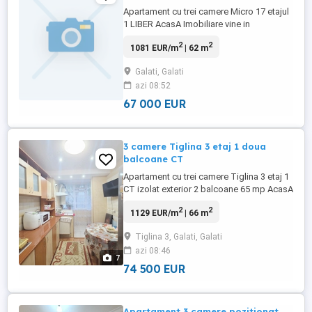
Apartament cu trei camere Micro 17 etajul
1 LIBER AcasA Imobiliare vine in
intampinarea clientilor dinamici, ce abia
2
2
1081 EUR/m
| 62 m
asteapta noi provocari, cu oferta de
vanzare a unui apartament format din trei
Galati, Galati
camere si dependinte situat in zona Micro
azi 08:52
17. Apartamentul este spatios, varianta
semidecomandata, ...
67 000 EUR
3 camere Tiglina 3 etaj 1 doua
balcoane CT
Apartament cu trei camere Tiglina 3 etaj 1
CT izolat exterior 2 balcoane 65 mp AcasA
Imobiliare aduce in atentia potentialilor
2
2
1129 EUR/m
| 66 m
cumparatori oferta de vanzare a unui
apartament format din trei camere si
Tiglina 3, Galati, Galati
dependinte situat in zona Tiglina 3- Micro
azi 08:46
16. Spatios, semidecomandat, varianta cu
7
doua balcoane, ...
74 500 EUR
Apartament 3 camere pozitionat