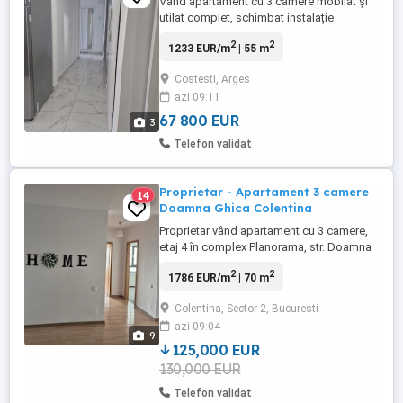
Vând apartament cu 3 camere mobilat și
utilat complet, schimbat instalație
electrică și sanitară, izolat exterior, gresie,
2
2
1233 EUR/m
| 55 m
faianță, parchet, etc.
Costesti, Arges
azi 09:11
67 800 EUR
3
Telefon validat
Proprietar - Apartament 3 camere
14
Doamna Ghica Colentina
Proprietar vând apartament cu 3 camere,
etaj 4 în complex Planorama, str. Doamna
Ghica nr.32B Dispune de centrală termică,
2
2
1786 EUR/m
| 70 m
AC, bucătărie separată de salon, 2 grupuri
sanitare, dressing. Apartamentul este
Colentina, Sector 2, Bucuresti
luminos, bine compartimentat și eficient
azi 09:04
izolat, cu orientare nord-vest. Liber, mutare
9
imediată. Exclus ...
125,000 EUR
130,000 EUR
Telefon validat