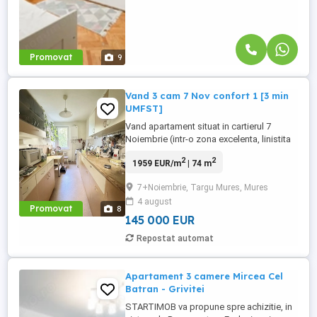
Promovat
9
Vand 3 cam 7 Nov confort 1 [3 min
UMFST]
Vand apartament situat in cartierul 7
Noiembrie (intr-o zona excelenta, linistita
si cu multa verdeata, foarte aproape de
2
2
1959 EUR/m
| 74 m
UMFST si de toate punctele de interes),
etaj 2, confort 1, compus din: antreu,
7+Noiembrie, Targu Mures, Mures
bucatarie, doua bai, living, doua
4 august
dormitoare, camara, debara si balcon.
Promovat
8
Imobilul se incadreaza in clasa ...
145 000 EUR
Repostat automat
Apartament 3 camere Mircea Cel
Batran - Grivitei
STARTIMOB va propune spre achizitie, in