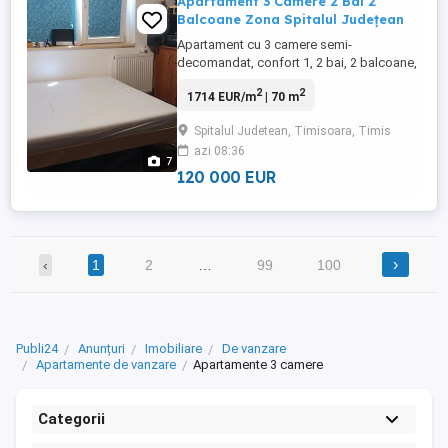
Apartament 3 Camere 2 Bai 2
Balcoane Zona Spitalul Județean
Apartament cu 3 camere semi-
decomandat, confort 1, 2 bai, 2 balcoane,
cu posibilitate de centrală proprie, țeavă
2
2
1714 EUR/m
| 70 m
de gaz fiind în bucatarie, su: 70 mp, etaj 2
din 4, necesită renovare, foarte aproape
Spitalul Judetean, Timisoara, Timis
de toate punctele de interes din zona.
azi 08:36
Preț: 120000 Euro negociabil. Tel:
7
0726649775
120 000 EUR
›
‹
1
2
…
99
100
Publi24
Anunțuri
Imobiliare
De vanzare
Apartamente de vanzare
Apartamente 3 camere
Categorii