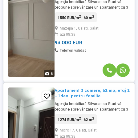
Agenția Imobiliară Silvacassa Start vă
propune spre vânzare un apartament cu 3
camere, situat la etajul 1, în cartierul
2
2
1550 EUR/m
| 60 m
Mazepa 1, într-o zonă liniștită, cu vecini de
calitate. Locuința a fost complet renovată
Mazepa 1, Galati, Galati
în anul 2025 și se vinde așa cum se
azi 08:38
prezintă în fotografii, fiind parțial mobilată
și utilată, ...
93 000 EUR
Telefon validat
8
Apartament 3 camere, 62 mp, etaj 2
– Ideal pentru familie!
Agenția Imobiliară Silvacassa Start vă
propune spre vânzare un apartament cu 3
camere semidecomandate, situat la etajul
2
2
1274 EUR/m
| 62 m
2, în cartierul Micro 17. Compartimentare:
✔️ Living spațios ✔️ 2 dormitoare ✔️
Micro 17, Galati, Galati
Bucătărie ✔️ Baie ✔️ Balcon Suprafață
azi 08:38
utilă: 62 mp Se acceptă achiziția prin