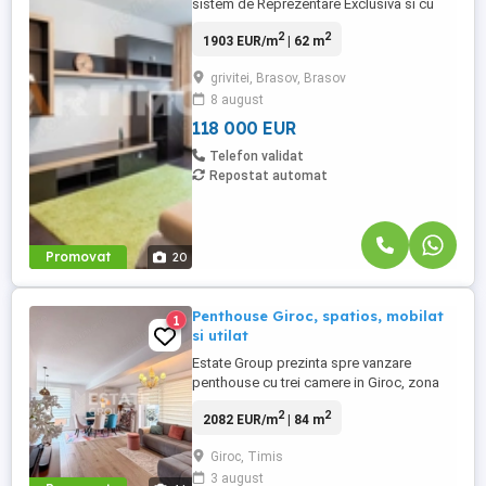
sistem de Reprezentare Exclusiva si cu
COMISION 0% din partea cumparatorului,
2
2
1903 EUR/m
| 62 m
un apartament de 3 camere situat in zona
Mircea cel Batran – Grivitei, intr-un bloc de
grivitei, Brasov, Brasov
apartamente construit in anul 1975, cu
8 august
structura din beton si izolatie exterioara.
Apartamentul ...
118 000 EUR
Telefon validat
Repostat automat
Promovat
20
Penthouse Giroc, spatios, mobilat
1
si utilat
Estate Group prezinta spre vanzare
penthouse cu trei camere in Giroc, zona
Planetelor, la etajul 2, cladire cu 2 etaje, cu
2
2
2082 EUR/m
| 84 m
suprafata utila de 84 MP utili + 25 MP
terasa, compartimentat astfel : Hol Living
Giroc, Timis
cu bucatarie open space Terasa cu acces
3 august
din living Dormitor matrimonial cu baie