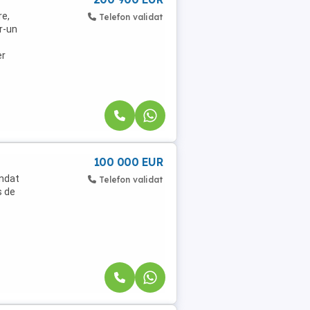
re,
Telefon validat
r-un
er
100 000 EUR
ndat
Telefon validat
s de