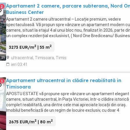
Apartament 2 camere, parcare subterana, Nord O
2
Business Center
Apartament 2 camere ultracentral – Locație premium, vedere
spectaculoasă. Vă propun spre vânzare un apartament modern cu
camere, situat la etajul 4 al unui bloc nou, finalizat în 2026, parte di
un complex rezidențial exclusivist, ( Nord One Brediceanu/ Busine
Center ) aflat în continuă dezvoltare. Locație ...
2
2
3273 EUR/m
| 55 m
ultracentral, Timisoara, Timis
19
ieri 03:41
Apartament ultracentral in clădire reabilitată in
1
Timisoara
APOSTU ESTATE vă propune spre vânzare un apartament elegant 
camere, situat ultracentral, în Piața Victoriei, într-o clădire istorică
complet reabilitată, una dintre cele mai apreciate locații din oraș.
Imobilul beneficiază de un regim de locuire exclusiv, cu doar 4
apartamente în clădire, locatari ...
2
2
2675 EUR/m
| 80 m