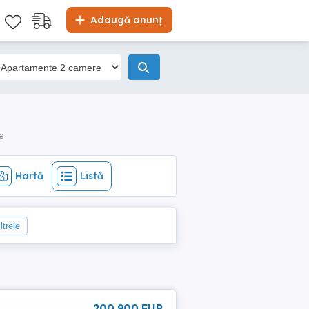
Hartă
Listă
Adaugă anunț
e
Hartă
Listă
ltrele
200 900 EUR