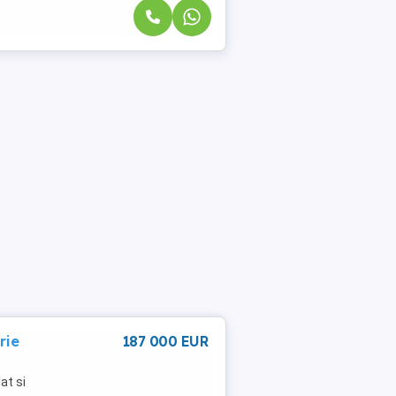
rie
187 000 EUR
at si