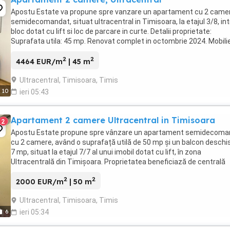
Apostu Estate va propune spre vanzare un apartament cu 2 came
semidecomandat, situat ultracentral in Timisoara, la etajul 3/8, int
bloc dotat cu lift si loc de parcare in curte. Detalii proprietate:
Suprafata utila: 45 mp. Renovat complet in octombrie 2024. Mobili
modern si complet utilat. Dotari: Electrocasnice ...
2
2
4464 EUR/m
| 45 m
Ultracentral, Timisoara, Timis
10
ieri 05:43
Apartament 2 camere Ultracentral in Timisoara
2
Apostu Estate propune spre vânzare un apartament semidecoma
cu 2 camere, având o suprafață utilă de 50 mp și un balcon deschi
7 mp, situat la etajul 7/7 al unui imobil dotat cu lift, în zona
Ultracentrală din Timișoara. Proprietatea beneficiază de centrală
proprie pe gaz, geamuri termopan, baie, ...
2
2
2000 EUR/m
| 50 m
Ultracentral, Timisoara, Timis
6
ieri 05:34