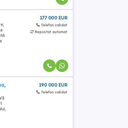
177 000 EUR
re,
Telefon validat
ta
Repostat automat
ili
a:
na,
190 000 EUR
Telefon validat
 Vă
t
lui,