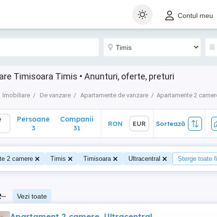
Persoane
Companii
RON
EUR
Sortează
Contul meu
3
31
 Timisoara Timis • Anunturi, oferte, preturi
Imobiliare
De vanzare
Apartamente de vanzare
Apartamente 2 camer
e
Persoane
Companii
RON
EUR
Sortează
3
31
te 2 camere
Timis
Timisoara
Ultracentral
Șterge toate fi
e
–
Vezi toate
Apartament 2 camere, Ultracentral