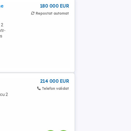
ne
180 000 EUR
Repostat automat
 2
ntr-
ss
214 000 EUR
Telefon validat
cu 2