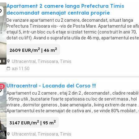
Apartament 2 camere langa Prefectura Timis
decomandat amenajat centrala proprie
De vanzare apartament cu 2 camere, decomandat, situat langa
Prefectura Timisoara vis- -vis de Posta Mare. Apartamentul se afla
etajul 5, intr-un bloc cu 6 etaje si izolat termic (construit în anii 70,
dotat cu lift). Avand o suprafata utila de 46 mp, apartamentul este
compus din 2 camere (sufragerie- ...
2
2
2609 EUR/m
| 46 m
Ultracentral, Timisoara, Timis
8
azi 11:50
Ultracentral - Locanda del Corso !!!
23
Apartament cu 2 camere , etaj 2 din 2 , decomandat , cladire reabil
, 95mp utili , bucatarie foarte spatioasa cu loc de servit masa , hol
intrare , dormitor generos , baie amenajata , living extrem de mare .
Apartamentul este amenajat de cativa ani , se vinde 80% mobilat , 
are centrala pe gaz ...
2
2
3147 EUR/m
| 95 m
Ultracentral, Timisoara, Timis