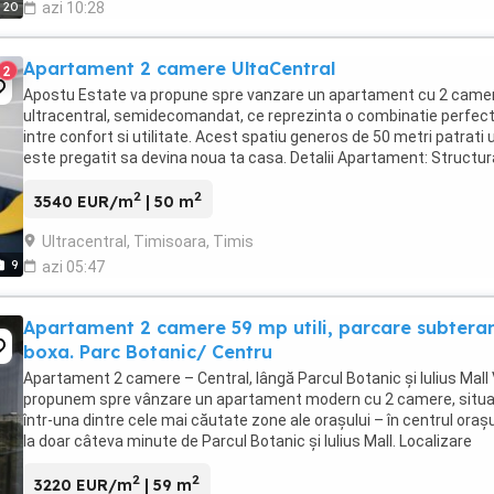
20
azi 10:28
Apartament 2 camere UltaCentral
2
Apostu Estate va propune spre vanzare un apartament cu 2 came
ultracentral, semidecomandat, ce reprezinta o combinatie perfec
intre confort si utilitate. Acest spatiu generos de 50 metri patrati ut
este pregatit sa devina noua ta casa. Detalii Apartament: Structur
Semidecomandat, oferind ...
2
2
3540 EUR/m
| 50 m
Ultracentral, Timisoara, Timis
9
azi 05:47
Apartament 2 camere 59 mp utili, parcare subtera
boxa. Parc Botanic/ Centru
Apartament 2 camere – Central, lângă Parcul Botanic și Iulius Mall
propunem spre vânzare un apartament modern cu 2 camere, situa
într-una dintre cele mai căutate zone ale orașului – în centrul orașu
la doar câteva minute de Parcul Botanic și Iulius Mall. Localizare
excelentă: 5 minute de ...
2
2
3220 EUR/m
| 59 m