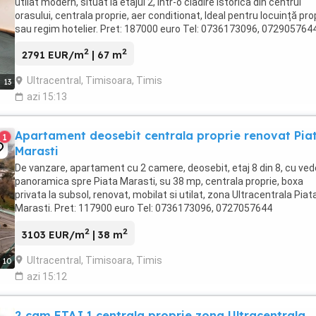
utilat modern, situat la etajul 2, intr-o cladire istorica din centrul
orasului, centrala proprie, aer conditionat, Ideal pentru locuință pro
sau regim hotelier. Pret: 187000 euro Tel: 0736173096, 072905764
2
2
2791 EUR/m
| 67 m
Ultracentral, Timisoara, Timis
13
azi 15:13
Apartament deosebit centrala proprie renovat Pia
1
Marasti
De vanzare, apartament cu 2 camere, deosebit, etaj 8 din 8, cu ved
panoramica spre Piata Marasti, su 38 mp, centrala proprie, boxa
privata la subsol, renovat, mobilat si utilat, zona Ultracentrala Piat
Marasti. Pret: 117900 euro Tel: 0736173096, 0727057644
2
2
3103 EUR/m
| 38 m
Ultracentral, Timisoara, Timis
10
azi 15:12
2 cam ETAJ 1 centrala proprie zona Ultracentrala