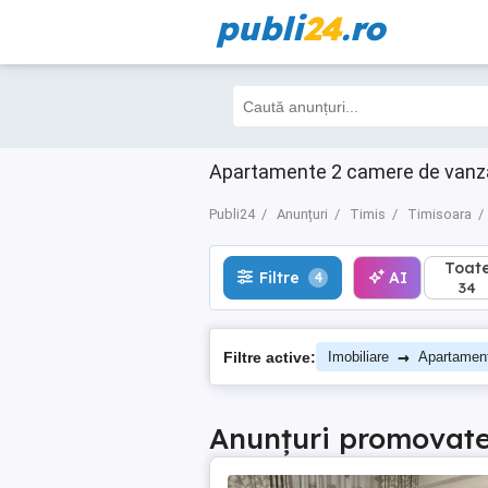
publi
24
.ro
Toate
Filtre
AI
4
34
Apartamente 2 camere de vanzare
Publi24
Anunțuri
Timis
Timisoara
Toat
Filtre
AI
4
34
→
Filtre active:
Imobiliare
Apartamen
Anunțuri promovat