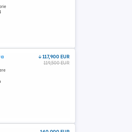
prie
4
ta
117,900 EUR
119,500 EUR
ere
a
140 000 EUR