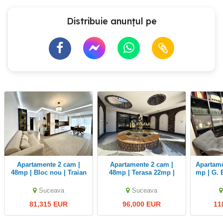
Distribuie anunțul pe
Apartamente 2 cam |
Apartamente 2 cam |
Apartament 2 camere | 71
48mp | Bloc nou | Traian
48mp | Terasa 22mp |
mp | G. 
Vuia | ID:1581
Traian Vuia | ID:1582
Suceava
Suceava
81,315 EUR
96,000 EUR
11