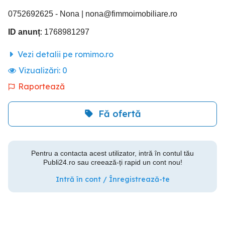
0752692625 - Nona |
nona@fimmoimobiliare.ro
ID anunț
: 1768981297
Vezi detalii pe romimo.ro
Vizualizări:
0
Raportează
Fă ofertă
Pentru a contacta acest utilizator, intră în contul tău
Publi24.ro sau creează-ți rapid un cont nou!
Intră în cont / Înregistrează-te