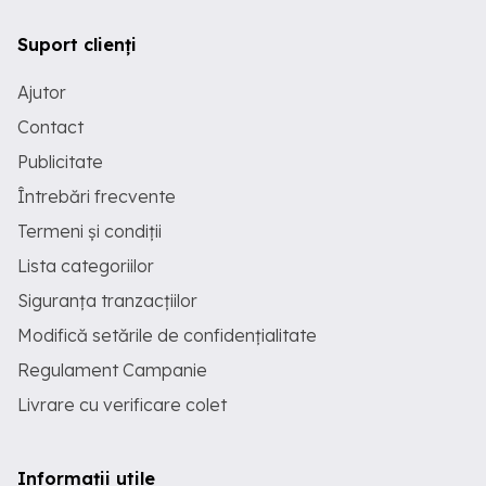
propriul gust. Proprietatea este
racordata la toate utilitatile: apa, gaz,
energie electrica si canalizare, iar ca
Suport clienți
beneficiu suplimentar dispune de
fantana proprie. In perioada urmatoare,
Ajutor
proprietatea va fi imprejmuita cu gard,
completand astfel aspectul exterior si
Contact
oferind un plus de intimitate. Designul
modern al fatadei, suprafetele vitrate
Publicitate
generoase, compartimentarea eficienta
Întrebări frecvente
si amplasarea intr-o zona aflata in plina
dezvoltare transforma aceasta
Termeni și condiții
proprietate intr-o alegere excelenta
pentru cei care cauta o locuinta
Lista categoriilor
contemporana, construita cu atentie la
detalii si pregatita sa devina caminul
Siguranța tranzacțiilor
unei familii. Contact: Telefon:
0748678641 - Lavinia Email:
Modifică setările de confidențialitate
lavinia@fimmoimobiliare.ro
Adresa:
Regulament Campanie
Strada Ana Ipatescu, nr. 5, Suceava,
Hotel Bucovina
Livrare cu verificare colet
Informații utile