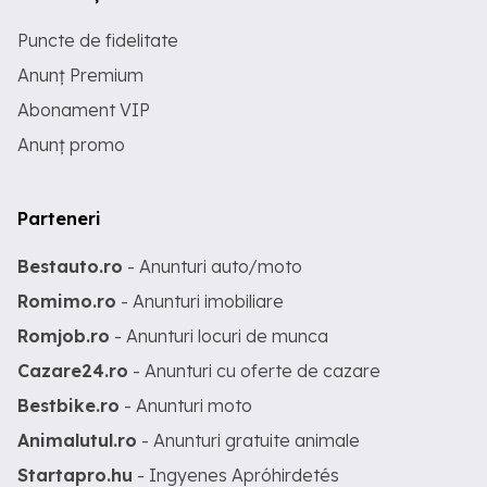
Puncte de fidelitate
Anunț Premium
Abonament VIP
Anunț promo
Parteneri
Bestauto.ro
- Anunturi auto/moto
Romimo.ro
- Anunturi imobiliare
Romjob.ro
- Anunturi locuri de munca
Cazare24.ro
- Anunturi cu oferte de cazare
Bestbike.ro
- Anunturi moto
Animalutul.ro
- Anunturi gratuite animale
Startapro.hu
- Ingyenes Apróhirdetés