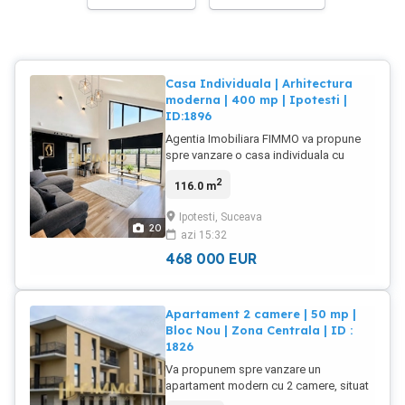
Casa Individuala | Arhitectura
moderna | 400 mp | Ipotesti |
ID:1896
Agentia Imobiliara FIMMO va propune
spre vanzare o casa individuala cu
arhitectura contemporana, amplasata in
2
116.0 m
Ipotesti, in apropiere de Lidl, intr-o zona
rezidentiala usor accesibila si bine
Ipotesti, Suceava
conectata cu municipiul Suceava.
20
azi 15:32
Proprietatea este construita pe un teren
de 400 mp si dispune de o suprafata
468 000
EUR
utila de 116 mp, respectiv 133 mp totali.
Casa este organizata pe doua niveluri,
beneficiaza de pod pe intreaga
Apartament 2 camere | 50 mp |
suprafata si se vinde complet mobilata
Bloc Nou | Zona Centrala | ID :
si utilata, fiind pregatita pentru locuire
1826
fara investitii suplimentare. Arhitectura
exterioara se remarca prin linii
Va propunem spre vanzare un
contemporane, acoperis inalt, fatada in
apartament modern cu 2 camere, situat
nuante neutre, tamplarie inchisa la
intr-un ansamblu rezidential nou,