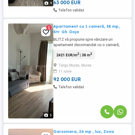
parcuri, biserica, bănci ...
63 000 EUR
9
Telefon validat
Apartament cu 1 cameră, 38 mp,
1
Str. Gh. Doja
BLITZ vă propune spre vânzare un
apartament decomandat cu o cameră,
situat într-un imobil nou (dat în folosință în
2
2
2421 EUR/m
| 38 m
2019), construit la cele mai înalte
standarde de calitate și confort. Locuința
Targu Mures, Mures
este ideală atât pentru rezidență, cât și
11 iunie
pentru investiție (închiriere imediată).
Localizare și facilități ...
92 000 EUR
Telefon validat
5
Garsoniera, 26 mp , lux, Zona