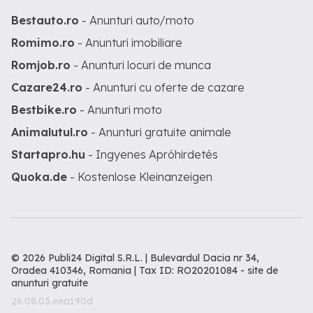
Bestauto.ro
- Anunturi auto/moto
Romimo.ro
- Anunturi imobiliare
Romjob.ro
- Anunturi locuri de munca
Cazare24.ro
- Anunturi cu oferte de cazare
Bestbike.ro
- Anunturi moto
Animalutul.ro
- Anunturi gratuite animale
Startapro.hu
- Ingyenes Apróhirdetés
Quoka.de
- Kostenlose Kleinanzeigen
© 2026 Publi24 Digital S.R.L. | Bulevardul Dacia nr 34,
Oradea 410346, Romania | Tax ID: RO20201084 -
site de
anunturi gratuite
26.08.03.eea190d