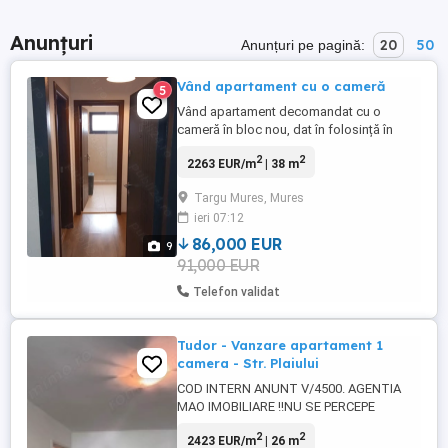
Anunțuri
20
50
Anunțuri pe pagină:
Vând apartament cu o cameră
5
Vând apartament decomandat cu o
cameră în bloc nou, dat în folosință în
2019. Blocul se află pe strada Gh. Doja, Nr.
2
2
2263 EUR/m
| 38 m
78 . ( lângă Bear King ). Construcție din
cărămidă Porotherm, izolată cu vată
Targu Mures, Mures
bazaltică. Tâmplărie termoizolantă din
ieri 07:12
aluminiu cu sticlă termopan. Parchet
laminat de 10 mm, granitogresie. ...
86,000 EUR
9
91,000 EUR
Telefon validat
Tudor - Vanzare apartament 1
camera - Str. Plaiului
COD INTERN ANUNT V/4500. AGENTIA
MAO IMOBILIARE !!NU SE PERCEPE
COMISION DE LA CUMPARATOR!! Echipa
2
2
2423 EUR/m
| 26 m
Mao Imobiliare propune spre vanzare