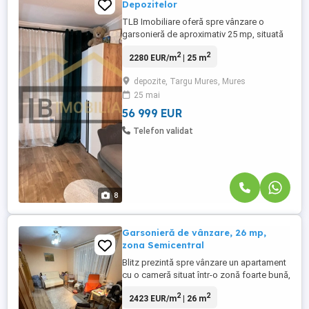
Depozitelor
TLB Imobiliare oferă spre vânzare o
garsonieră de aproximativ 25 mp, situată
în zona Fabricii de Zahăr într o zonă în
2
2
2280 EUR/m
| 25 m
plină dezvoltare a municipiului Târgu
Mureș. Garsoniera se vinde aproximativ ca
depozite, Targu Mures, Mures
în fotografii urmând a fi retrase doar
25 mai
obiectele personale. Este ideală pentru
investiție sau locuință ...
56 999 EUR
Telefon validat
8
Garsonieră de vânzare, 26 mp,
zona Semicentral
Blitz prezintă spre vânzare un apartament
cu o cameră situat într-o zonă foarte bună,
la doar câteva minute de centrul orașului.
2
2
2423 EUR/m
| 26 m
Cu o suprafață de 26 mp, garsoniera este