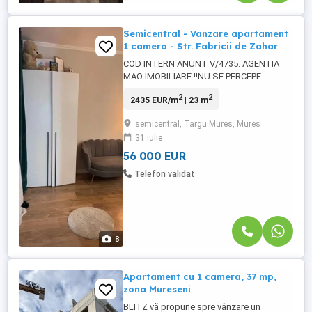
Semicentral - Vanzare apartament
1 camera - Str. Fabricii de Zahar
COD INTERN ANUNT V/4735. AGENTIA
MAO IMOBILIARE !!NU SE PERCEPE
COMISION DE LA CUMPARATOR!! Echipa
2
2
2435 EUR/m
| 23 m
Mao Imobiliare propune spre vanzare
apartament situat in zona Semicentrala,
semicentral, Targu Mures, Mures
strada Fabricii de Zahar, foarte aproape
31 iulie
de Lidl, Complexul Rezidential Maurer,
farmacii. Apartamentul are o suprafata
56 000 EUR
utila ...
Telefon validat
8
Apartament cu 1 camera, 37 mp,
zona Mureseni
BLITZ vă propune spre vânzare un