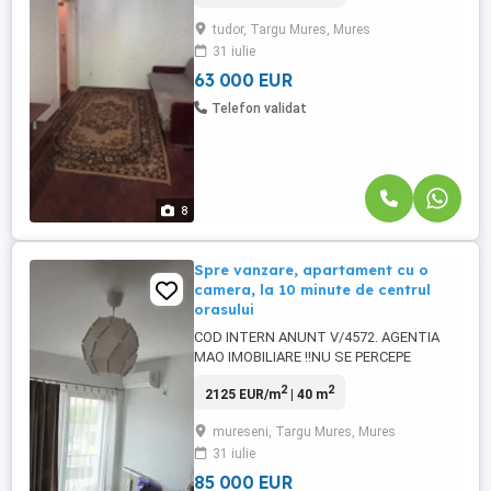
apartament situat in Tudor, strada Plaiului,
tudor, Targu Mures, Mures
o zona linistita, usor accesibila de catre
31 iulie
toate punctele de interes comun.
Apartamentul are o suprafata utila de 26
63 000 EUR
mp, ...
Telefon validat
8
Spre vanzare, apartament cu o
camera, la 10 minute de centrul
orasului
COD INTERN ANUNT V/4572. AGENTIA
MAO IMOBILIARE !!NU SE PERCEPE
COMISION DE LA CUMPARATOR!! Echipa
2
2
2125 EUR/m
| 40 m
Mao Imobiliare ofera spre vanzare,
apartament cu o camera, la 10 minute de
mureseni, Targu Mures, Mures
centrul orasului, pe strada Gh. Doja, in
31 iulie
cartierul Mureseni, la doar cateva minute
de magazine, unitati de invatamant,
85 000 EUR