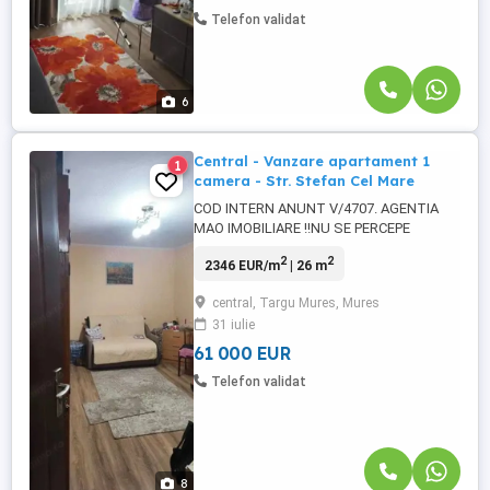
parcuri ...
Telefon validat
6
Central - Vanzare apartament 1
1
camera - Str. Stefan Cel Mare
COD INTERN ANUNT V/4707. AGENTIA
MAO IMOBILIARE !!NU SE PERCEPE
COMISION DE LA CUMPARATOR!! Echipa
2
2
2346 EUR/m
| 26 m
Mao Imobiliare propune spre vanzare un
apartament, situat in zona Centrala, strada
central, Targu Mures, Mures
Stefan Cel Mare, o zona usor accesibila
31 iulie
de catre toate punctele de interes comun.
Apartamentul se afla la etajul 3 al ...
61 000 EUR
Telefon validat
8