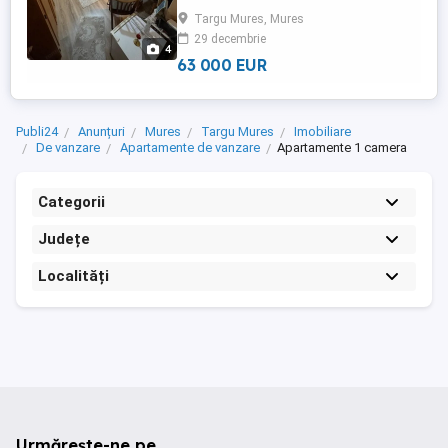
ideală pentru locuit, investiție sau
Targu Mures, Mures
închiriere, datorită poziției sale strategice
29 decembrie
și accesului rapid la magazine, transport,
4
facultăți ...
63 000 EUR
Publi24
Anunțuri
Mures
Targu Mures
Imobiliare
De vanzare
Apartamente de vanzare
Apartamente 1 camera
Categorii
Județe
Localități
Urmărește-ne pe