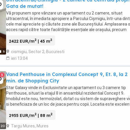
Gata de mutat!
Vă propunem spre vânzare un apartament cu 2 camere, situat
ultracentral, în imediata apropiere a Parcului Cișmigiu, într-una dint
cele mai apreciate și căutate zone ale Bucureștiului. Amplasarea 
acces rapid către toate facilitățile esențiale ale orașului, precum
transport public, magazine, restaurante, ...
2
2
2422 EUR/m
| 45 m
cismigiu, Sector 2, Bucuresti
6
ieri 13:04
Vand Penthouse in Complexul Concept 9, Et. 8, la 2
3
min. de Shopping City
Star Galaxy vinde in Exclusivitate un apartament cu 3 camere tip
Penthouse, situat la etajul 8 in ansamblul rezidential Concept 9.
Imobilul este nou, termoizolat, dotat cu sistem de supraveghere v
si beneficiaza de un loc de joaca pentru copii. Locatia este excelent
doar 2 minute de mers pe ...
2
2
2955 EUR/m
| 88 m
Targu Mures, Mures
20