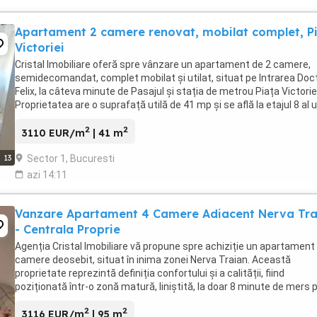
Apartament 2 camere renovat, mobilat complet, P
Victoriei
Cristal Imobiliare oferă spre vânzare un apartament de 2 camere,
semidecomandat, complet mobilat și utilat, situat pe Intrarea Doc
Felix, la câteva minute de Pasajul și stația de metrou Piața Victoriei
Proprietatea are o suprafață utilă de 41 mp și se află la etajul 8 al 
imobil cu 10 niveluri, ...
2
2
3110 EUR/m
| 41 m
Sector 1, Bucuresti
13
azi 14:11
Vanzare Apartament 4 Camere Adiacent Nerva Tra
- Centrala Proprie
Agenția Cristal Imobiliare vă propune spre achiziție un apartament
camere deosebit, situat în inima zonei Nerva Traian. Această
proprietate reprezintă definiția confortului și a calității, fiind
poziționată într-o zonă matură, liniștită, la doar 8 minute de mers 
jos de Metrou Timpuri Noi. Reper ...
2
2
3116 EUR/m
| 95 m