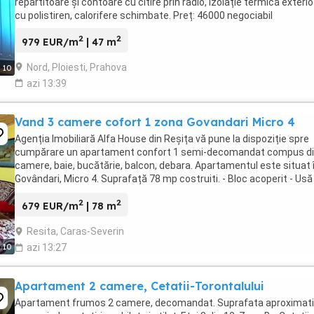
repartitoare și contoare cu citire prin radio, izolație termică exteri
cu polistiren, calorifere schimbate. Preț: 46000 negociabil
2
2
979 EUR/m
| 47 m
Nord, Ploiesti, Prahova
10
azi 13:39
Vand 3 camere cofort 1 zona Govandari Micro 4
Agenția Imobiliară Alfa House din Reșița vă pune la dispoziție spre
cumpărare un apartament confort 1 semi-decomandat compus di
camere, baie, bucătărie, balcon, debara. Apartamentul este situat 
Govândari, Micro 4. Suprafață 78 mp costruiti. - Bloc acoperit - Usă
metalică - Centrală termică - Geamuri ...
2
2
679 EUR/m
| 78 m
Resita, Caras-Severin
10
azi 13:27
Apartament 2 camere, Cetatii-Torontalului
Apartament frumos 2 camere, decomandat. Suprafata aproximati