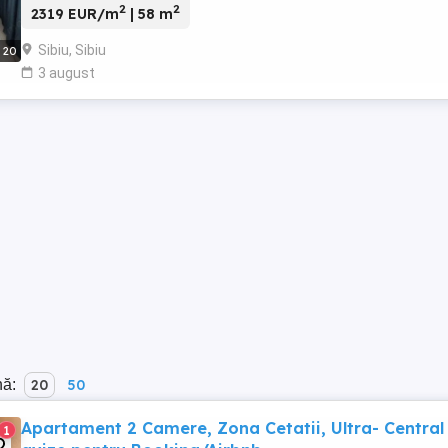
2
2
2319 EUR/m
| 58 m
Sibiu, Sibiu
20
3 august
nă:
20
50
Apartament 2 Camere, Zona Cetatii, Ultra- Central
1