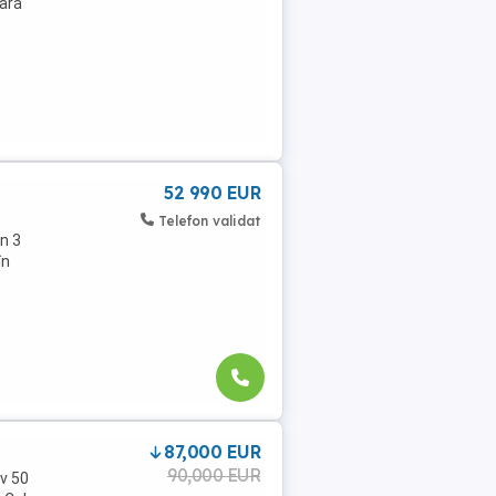
oară
52 990 EUR
Telefon validat
n 3
în
87,000 EUR
90,000 EUR
v 50