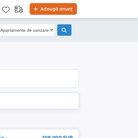
Adaugă anunț
e -
109 000 EUR