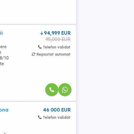
ii
94,999 EUR
95,000 EUR
mere
Telefon validat
n
Repostat automat
 8/10
ste
zona
46 000 EUR
Telefon validat
i