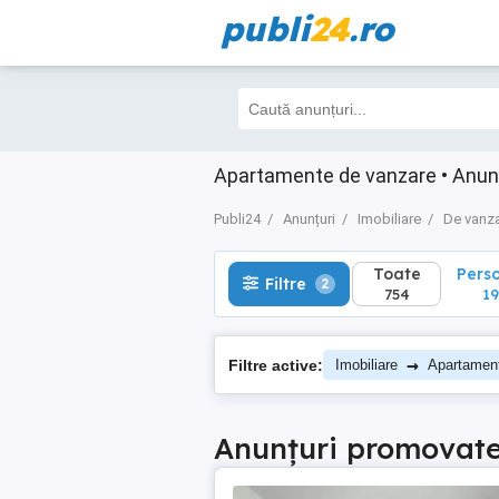
publi
24
.ro
Toate
Perso
Filtre
2
754
196
Apartamente de vanzare • Anuntur
Publi24
Anunțuri
Imobiliare
De vanz
Toate
Pers
Filtre
2
754
19
→
Filtre active:
Imobiliare
Apartamen
Anunțuri promovat