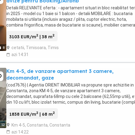
avize pentru Booking/Airbnb
Detalii RELEVANTE oferta : - apartament situat in bloc reabilitat te
in 2025 - model cu 1 baie si 1 balcon - detalii MOBILARE : bucataria
mobilata si utilata (inclusiv aragaz / plita, cuptor electric, hota,
combina frigorifica, masa de bucatarie si scaune), mobilier camer
zi, mobilier dormitor ...
2
2
3103 EUR/m
| 38 m
cetatii, Timisoara, Timis
8
azi 14:31
Km 4-5, de vanzare apartament 3 camere,
decomandat, gaze
(cod7676) | Agentia ORIENT IMOBILIAR va propune spre achizitie in
Constanta, zona KM 4-5, de vanzare apartament 3 camere,
decomandat, suprafata 68mp cu cele 2 balcoane (62,55mp utili), et
din 10 cu lift, bloc izolat termic, compus din living, bucatarie (comp
mobilata si utilata), 2 dormitoare, ...
2
2
1838 EUR/m
| 68 m
Km 4-5, Constanta, Constanta
12
azi 14:22