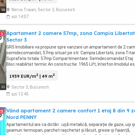
Nerva Traian, Sector 3, Bucuresti
16
azi 14:07
Apartament 2 camere 57mp, zona Campia Libertat
1
Sector 3
GRS Imobiliare va propune spre vanzare un ampartament de 2 ca
semidecomandat, 57mp situat pe str. Campia Libertatii, zona Tita
Suprafata totala: 57mp Compartimentare: Semidecomandat Etaj:
Bloc reabilitat termic An constructie: 1965 Lift, Interfon Imobilul e
situat pe Campia Libertatii ...
2
2
1939 EUR/m
| 49 m
Sector 3, Bucuresti
11
azi 13:45
Vând apartament 2 camere confort 1 etaj 8 din 9 
23
Nord PENNY
Apartamentul are ca dotări : ușă metalică, separație de gaze, uși ș
geamuri termopan, parchet rașchetat și lăcuit, gresie și faianță,