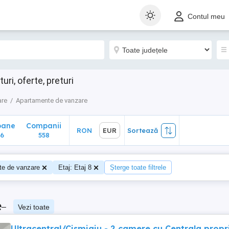
ane
Companii
RON
EUR
Sortează
Contul meu
558
i, oferte, preturi
are
Apartamente de vanzare
oane
Companii
RON
EUR
Sortează
6
558
te de vanzare
Etaj: Etaj 8
Șterge toate filtrele
e
–
Vezi toate
Ultracentral/Cismigiu - 2 camere cu Centrala propri