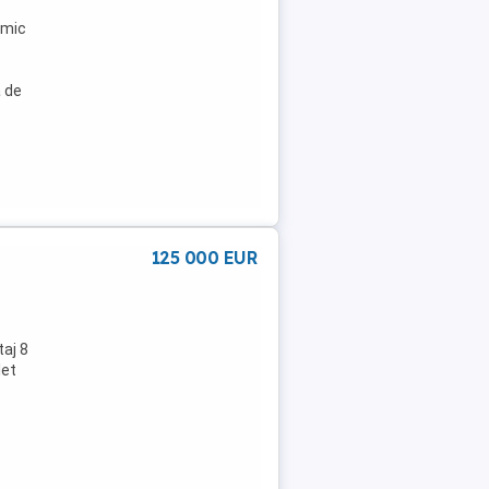
rmic
a de
125 000 EUR
aj 8
let