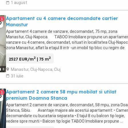
1 august
Apartament cu 4 camere decomandate cartier
1
Manastur
Apartament 4 camere de vanzare, decomandat, 75 mp, zona
Manastur, Cluj-Napoca. TABOO Imobiliare propune un apartame
vanzare cu 4 camere, decomandat, situat in localitatea Cluj-Napoc
zona Manastur, aflat la etajul 8 intr -un imobil tip bloc cu regim de
inaltime pe Parter ...
2
2
2527 EUR/m
| 75 m
Manastur, Cluj-Napoca, Cluj
8
31 iulie
Apartament 2 camere 58 mpu mobilat si utilat
1
premium Doamna Stanca
Apartament 2 camere de vanzare, decomandat, 58 mpu, zona Do
Stanca, Sibiu. Avantaje majore ale acestui apartament: • Camer
decomandate cu bucataria separata • Etajul 8 cu balcon tip logie,
vedere spre munti • Balcon tip logie TABOO Imobiliare propune ...