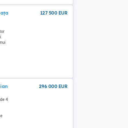
iața
127 500 EUR
tor
.
unui
ian
296 000 EUR
 de 4
pe