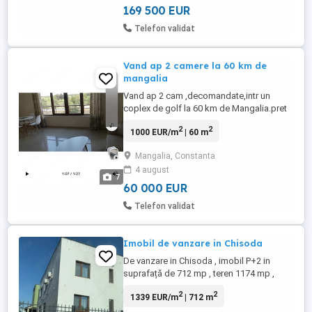
formă autentică ...
169 500 EUR
Telefon validat
Vand ap 2 camere la 60 km de
mangalia
Vand ap 2 cam ,decomandate,intr un
coplex de golf la 60 km de Mangalia.pret
60000 euro.Tel.
2
2
1000 EUR/m
| 60 m
Mangalia, Constanta
4 august
7
60 000 EUR
Telefon validat
Imobil de vanzare in Chisoda
De vanzare in Chisoda , imobil P+2 in
suprafață de 712 mp , teren 1174 mp ,
direct de la proprietar. Spatiul poate fi
2
2
1339 EUR/m
| 712 m
folosit ca locuita individuala sau colectiva
, sau poate fi folosit pentru clinica, azil,