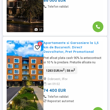
86 000 EUR
Telefon validat
10
Apartamente si Garsoniere la 1,5
2
km de Bucuresti. Direct
Dezvoltator, Pret Promotional
Pret afisat plata cash 90% la antecontract
si 10 % la predare. Preturile afisate nu
includ Tva! Doubless Residence este un
2
2
1283 EUR/m
| 58 m
ansamblu rezidențial exclusivist, conceput
pentru cei care refuză compromisurile
Dobroesti, Ilfov
când vine vorba de calitate. Situat într-o
ieri 09:02
zonă liniștită, cu acces rapid și facil către
București, ...
74 400 EUR
Telefon validat
Repostat automat