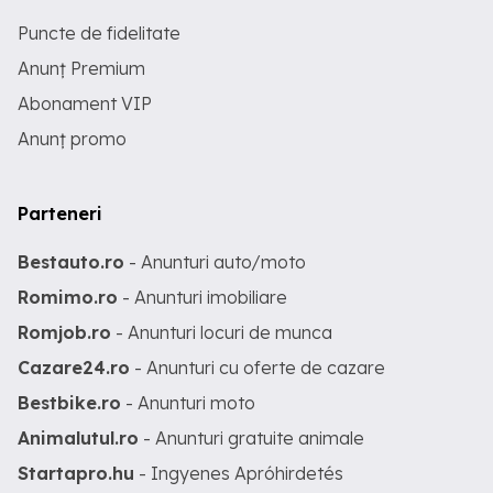
Puncte de fidelitate
Anunț Premium
Abonament VIP
Anunț promo
Parteneri
Bestauto.ro
- Anunturi auto/moto
Romimo.ro
- Anunturi imobiliare
Romjob.ro
- Anunturi locuri de munca
Cazare24.ro
- Anunturi cu oferte de cazare
Bestbike.ro
- Anunturi moto
Animalutul.ro
- Anunturi gratuite animale
Startapro.hu
- Ingyenes Apróhirdetés