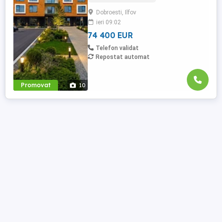
pentru cei care refuză compromisurile
Dobroesti, Ilfov
când vine vorba de calitate. Situat într-o
ieri 09:02
zonă liniștită, cu acces rapid și facil către
București, ...
74 400 EUR
Telefon validat
Repostat automat
Promovat
10