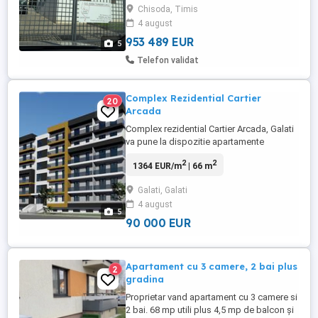
Chisoda, Timis
cabinet , magazin sau orice alta destinatie
4 august
.
953 489 EUR
5
Telefon validat
Complex Rezidential Cartier
20
Arcada
Complex rezidential Cartier Arcada, Galati
va pune la dispozitie apartamente
spatioase cu suprafata cuprinsa intre 66
2
2
1364 EUR/m
| 66 m
mp si 106 mp reunite intr-un corp de
cladire cu regim de inaltime P+5,
Galati, Galati
compartimentate eficient si dotate cu
4 august
finisaje moderne: - Apartamente cu 2
5
camere 66 mp - Aparttamente cu 2 camere
90 000 EUR
...
Apartament cu 3 camere, 2 bai plus
2
gradina
Proprietar vand apartament cu 3 camere si
2 bai. 68 mp utili plus 4,5 mp de balcon și