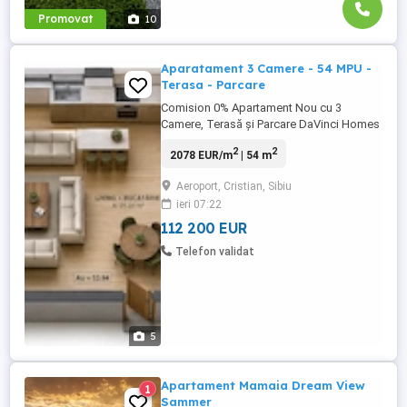
Promovat
10
Aparatament 3 Camere - 54 MPU -
Terasa - Parcare
Comision 0% Apartament Nou cu 3
Camere, Terasă și Parcare DaVinci Homes
(Zona de Vest) | Predare la Alb Vă
2
2
2078 EUR/m
| 54 m
propunem spre vânzare un apartament
nou cu 3 camere, situat la parter, ideal
Aeroport, Cristian, Sibiu
pentru cei care își doresc acces facil și un
ieri 07:22
spațiu exterior generos. Datorită
poziționării strategice și a cererii ...
112 200 EUR
Telefon validat
5
Apartament Mamaia Dream View
1
Sammer