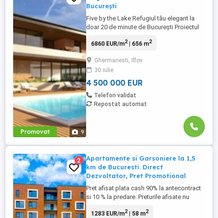
București
Five by the Lake Refugiul tău elegant la
doar 20 de minute de București Proiectul
perfect pentru familii sau investitori.
2
2
6860 EUR/m
| 656 m
Descoperă un stil de viață rafinat, într-o
oază de natură și liniște, chiar pe malul
Ghermanesti, Ilfov
lacului Snagov. Five by the Lake
30 iulie
Residence este un ansamblu exclusivist
de 5 vile moderne, ...
4 500 000 EUR
Telefon validat
Repostat automat
Promovat
9
Apartamente si Garsoniere la 1,5
2
km de Bucuresti. Direct
Dezvoltator, Pret Promotional
Pret afisat plata cash 90% la antecontract
si 10 % la predare. Preturile afisate nu
includ Tva! Doubless Residence este un
2
2
1283 EUR/m
| 58 m
ansamblu rezidențial exclusivist, conceput