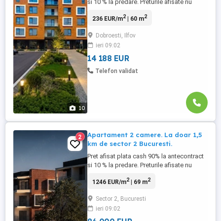
si 10 % la predare. Preturile afisate nu
includ Tva! Doubless Residence este un
2
2
236 EUR/m
| 60 m
ansamblu rezidențial exclusivist, conceput
pentru cei care refuză compromisurile
Dobroesti, Ilfov
când vine vorba de calitate. Situat într-o
ieri 09:02
zonă liniștită, cu acces rapid și facil către
București, ...
14 188 EUR
Telefon validat
10
Apartament 2 camere. La doar 1,5
2
km de sector 2 Bucuresti.
Pret afisat plata cash 90% la antecontract
si 10 % la predare. Preturile afisate nu
includ Tva! Doubless Residence este un
2
2
1246 EUR/m
| 69 m
ansamblu rezidențial exclusivist, conceput
pentru cei care refuză compromisurile
Sector 2, Bucuresti
când vine vorba de calitate. Situat într-o
ieri 09:02
zonă liniștită, cu acces rapid și facil către
București, ...