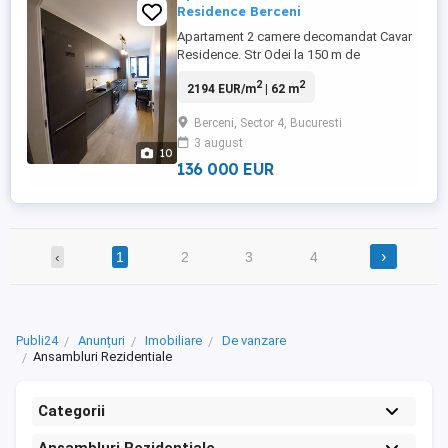
Residence Berceni
Apartament 2 camere decomandat Cavar
Residence. Str Odei la 150 m de
intersectia Str Turnu Măgurele cu Bd C-tin
2
2
2194 EUR/m
| 62 m
Brâncoveanu, lângă Lidl. Suprafața 61,8
mp, etaj 6 6, bucătărie complet utilata și
Berceni, Sector 4, Bucuresti
mobilata, debara, balcon închis și cu
3 august
încălzire, tâmplărie cu geamuri tripan,
10
centrala termica proprie, tavane ...
136 000 EUR
›
‹
1
2
3
4
Publi24
Anunțuri
Imobiliare
De vanzare
Ansambluri Rezidentiale
Categorii