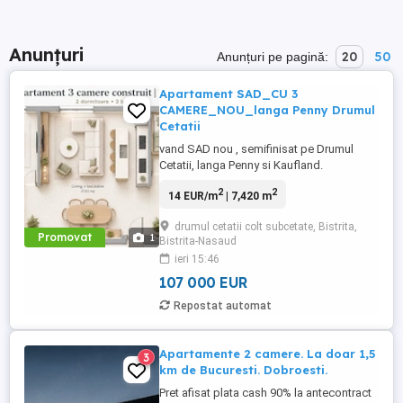
Anunțuri
20
50
Anunțuri pe pagină:
Apartament SAD_CU 3
CAMERE_NOU_langa Penny Drumul
Cetatii
vand SAD nou , semifinisat pe Drumul
Cetatii, langa Penny si Kaufland.
2
2
14 EUR/m
| 7,420 m
drumul cetatii colt subcetate, Bistrita,
Promovat
1
Bistrita-Nasaud
ieri 15:46
107 000 EUR
Repostat automat
Apartamente 2 camere. La doar 1,5
3
km de Bucuresti. Dobroesti.
Pret afisat plata cash 90% la antecontract