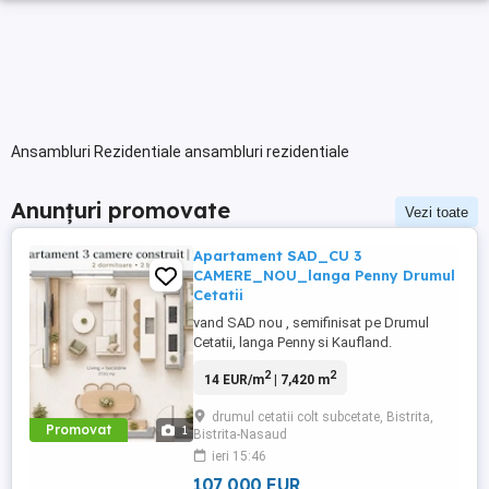
Ansambluri Rezidentiale ansambluri rezidentiale
Anunțuri promovate
Vezi toate
Apartament SAD_CU 3
CAMERE_NOU_langa Penny Drumul
Cetatii
vand SAD nou , semifinisat pe Drumul
Cetatii, langa Penny si Kaufland.
2
2
14 EUR/m
| 7,420 m
drumul cetatii colt subcetate, Bistrita,
Promovat
1
Bistrita-Nasaud
ieri 15:46
107 000 EUR