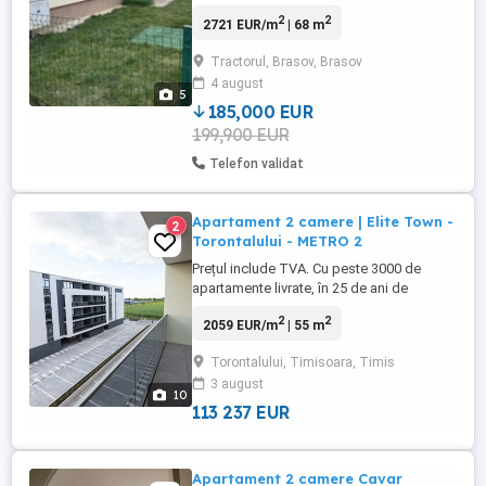
gradina de 66 mp,loc de parcare
2
2
2721 EUR/m
| 68 m
suprateran situat in Tractorul Brasov, intr-
un complex rezidential. Apartamentul se
Tractorul, Brasov, Brasov
afla la parterul unui bloc de 4 etaje cu lift
4 august
construit in 2017. In incinta complexului se
5
afla si ...
185,000 EUR
199,900 EUR
Telefon validat
Apartament 2 camere | Elite Town -
2
Torontalului - METRO 2
Prețul include TVA. Cu peste 3000 de
apartamente livrate, în 25 de ani de
experiență pe piața construcțiilor
2
2
2059 EUR/m
| 55 m
rezidențiale și 3 orașe diferite, Elite Grup
reprezintă un nume cunoscut în topul
Torontalului, Timisoara, Timis
dezvoltatorilor din România. Suntem
3 august
amplasați în zona de Nord, cel mai
10
dinamic punct al orașului Timișoara.
113 237 EUR
Astfel, ...
Apartament 2 camere Cavar