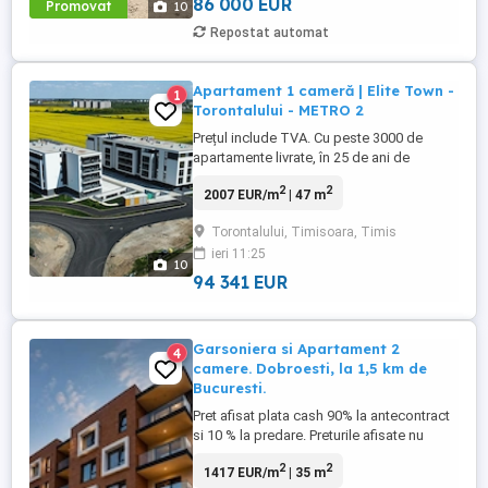
86 000 EUR
Promovat
10
Repostat automat
Apartament 1 cameră | Elite Town -
1
Torontalului - METRO 2
Prețul include TVA. Cu peste 3000 de
apartamente livrate, în 25 de ani de
experiență pe piața construcțiilor
2
2
2007 EUR/m
| 47 m
rezidențiale și 3 orașe diferite, Elite Grup
reprezintă un nume cunoscut în topul
Torontalului, Timisoara, Timis
dezvoltatorilor din România. Suntem
ieri 11:25
amplasați în zona de Nord, cel mai
10
dinamic punct al orașului Timișoara.
94 341 EUR
Astfel, ...
Garsoniera si Apartament 2
4
camere. Dobroesti, la 1,5 km de
Bucuresti.
Pret afisat plata cash 90% la antecontract
si 10 % la predare. Preturile afisate nu
includ Tva! Doubless Residence este un
2
2
1417 EUR/m
| 35 m
ansamblu rezidențial exclusivist, conceput