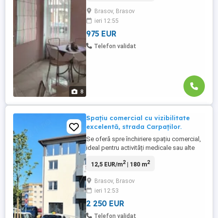
bistro, cafenea sau orice alt concept
Brasov, Brasov
gastronomic minimalist. Caracteristici
ieri 12:55
principale: Suprafață utilă: 105 mp,
compartimentată inteligent ...
975 EUR
Telefon validat
8
Spațiu comercial cu vizibilitate
excelentă, strada Carpaților.
Se oferă spre închiriere spațiu comercial,
ideal pentru activități medicale sau alte
servicii, situat într-o zonă cu trafic intens,
2
2
12,5 EUR/m
| 180 m
la intersecția Străzii Carpaților cu Barbu
Lăutaru. Locația beneficiază de vizibilitate
Brasov, Brasov
foarte bună și acces facil, fiind
ieri 12:53
poziționată la stradă principală. Suprafață
și ...
2 250 EUR
Telefon validat