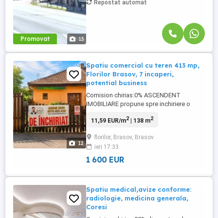
Repostat automat
Promovat
13
Spatiu comercial cu teren 413 mp,
Florilor Brasov, 7 incaperi,
potential business
Comision chirias:0% ASCENDENT
IMOBILIARE propune spre inchiriere o
proprietate cu potential comercial, situata
2
2
11,59 EUR/m
| 138 m
in Brasov, zona Florilor, pe Strada
Branduselor, intr-un punct accesibil si
florilor, Brasov, Brasov
conectat la repere utile pentru activitati
12
ieri 17:33
zilnice. Va invitam sa experimentati o
vizionare initiala, din locatia ...
1 600 EUR
Spatiu medical,avize conforme:
radiologie, medicina generala,
Coresi