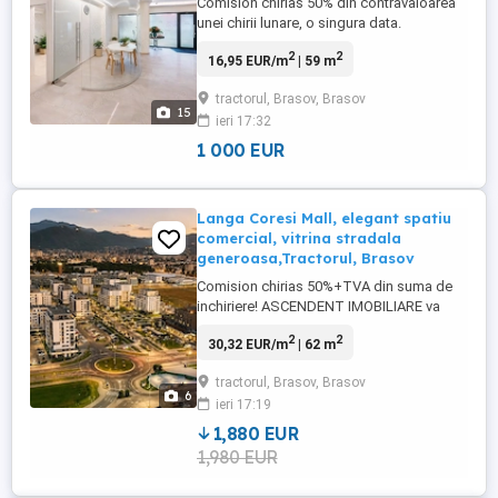
Comision chirias 50% din contravaloarea
unei chirii lunare, o singura data.
Ascendent imobliliare va propune spre
2
2
16,95 EUR/m
| 59 m
inchiriere un spatiu medical premium, cu
functionalitate completa si infrastructura
tractorul, Brasov, Brasov
deja validata cu potential in stomatologie,
15
ieri 17:32
oftalmologie, analize
medicale,ginecologie, situat in Brasov, ...
1 000 EUR
Langa Coresi Mall, elegant spatiu
comercial, vitrina stradala
generoasa,Tractorul, Brasov
Comision chirias 50%+TVA din suma de
inchiriere! ASCENDENT IMOBILIARE va
propune spre inchiriere un spatiu
2
2
30,32 EUR/m
| 62 m
comercial premium, amplasat in inima
cartierului Coresi Avantgarden ndash;
tractorul, Brasov, Brasov
Tractorul, una dintre cele mai dinamice si
6
ieri 17:19
dezvoltate zone rezidentiale din Brasov.
Pozitionat intr-un ansamblu cu mii ...
1,880 EUR
1,980 EUR