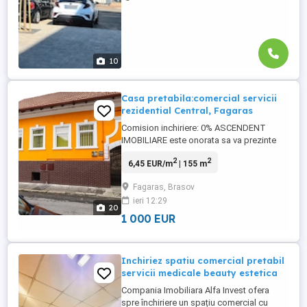
10
Casa pretabila:comercial servicii
rezidential Central, Fagaras
Comision inchiriere: 0% ASCENDENT
IMOBILIARE este onorata sa va prezinte
spre inchiriere in REPREZENTARE
2
2
6,45 EUR/m
| 155 m
EXCLUSIVA o casa individuala, cocheta,
situata intr-o zona linistita si bine cotata
Fagaras, Brasov
din Municipiul Fagaras, Judetul Brasov. Va
ieri 12:29
invitam sa experimentati o vizionare
20
initiala, din locatia unde ...
1 000 EUR
Inchiriez spatiu comercial pretabil
servicii medicale beauty estetica
Compania Imobiliara Alfa Invest ofera
spre închiriere un spațiu comercial cu