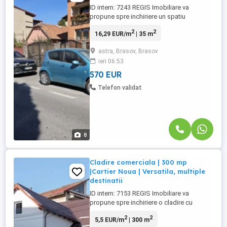
ID intern: 7243 REGIS Imobiliare va
propune spre inchiriere un spatiu
comercial cu amplasare excelenta, situat
2
2
16,29 EUR/m
| 35 m
la parterul unei case, intr-o zona cu trafic
pietonal si auto intens ndash; zona
astra, Brasov, Brasov
ASTRA, intre Piata Astra si strada Zizinului.
ieri 06:53
Spatiul are o suprafata utila de 35 mp si
este compartimentat ...
570 EUR
Telefon validat
8
Cladire comerciala | 300 mp
|Cartier Noua | Versatila, multiple
destinatii
ID intern: 7153 REGIS Imobiliare va
propune spre inchiriere o cladire cu
destinatie comerciala, cu o suprafata utila
2
2
5,5 EUR/m
| 300 m
de aproximativ 300 mp, situata in cartierul