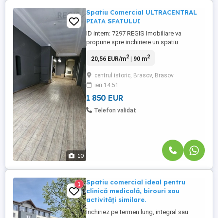
Spatiu Comercial ULTRACENTRAL
PIATA SFATULUI
ID intern: 7297 REGIS Imobiliare va
propune spre inchiriere un spatiu
comercial situat ultracentral, in imediata
2
2
20,56 EUR/m
| 90 m
apropiere a Pietei Sfatului, una dintre cele
mai cunoscute zone turistice si
centrul istoric, Brasov, Brasov
comerciale din Brasov. Spatiul beneficiaza
ieri 14:51
de vitrina stradala si are o suprafata utila
de 98 mp. Este compartimentat ...
1 850 EUR
Telefon validat
10
Spatiu comercial ideal pentru
1
clinică medicală, birouri sau
activități similare.
Închiriez pe termen lung, integral sau