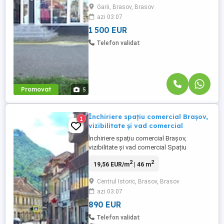
Garii, Brasov, Brasov
vizavi de Sala Sporturilor, spațiul
azi 03:07
beneficiază de vad comercial excelent și
vizibilitate ridicată ...
1 500 EUR
Telefon validat
Promovat
5
Închiriere spațiu comercial Brașov,
1
vizibilitate și vad comercial
Închiriere spațiu comercial Brașov,
vizibilitate și vad comercial Spațiu
comercial de închiriat în Brașov, cu
2
2
19,56 EUR/m
| 46 m
vizibilitate ridicată, vad comercial,
aproape de Primăria Brașov Spațiu
Centrul Istoric, Brasov, Brasov
comercial în suprafață de 45,5 mp, cu
azi 03:07
vitrină de 4 m, la 300 m de Primăria Brașov
și de intrarea în Cetatea Brașovului, ...
890 EUR
Telefon validat