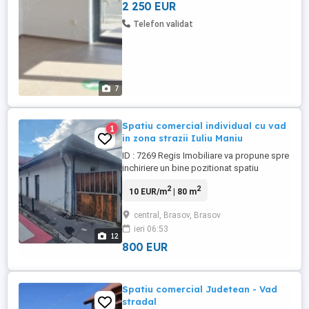
și ...
2 250 EUR
Telefon validat
7
Spatiu comercial individual cu vad
1
in zona strazii Iuliu Maniu
ID : 7269 Regis Imobiliare va propune spre
inchiriere un bine pozitionat spatiu
comercial in zona strazii Iuliu Maniu
2
2
10 EUR/m
| 80 m
Spatiul comercial este constitui de o casa
pe parter cu vitrina la strada , formata din
central, Brasov, Brasov
doua incaperi spatioasa , delimitate de un
ieri 06:53
zid de rigips , spatii de depozitare si doua
12
grupuri ...
800 EUR
Spatiu comercial Judetean - Vad
stradal