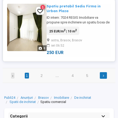
Spatiu pretabil Sediu Firma in
1
Urban Plaza
ID intern: 7024 REGIS Imobiliare va
propune spre inchiriere un spatiu boxa de
nivel in Urban Plaza, pe str. Carpatilor 93.
2
2
25 EUR/m
| 10 m
Aceasta poate fi folosita pentru birou,
cabinet, manichiura-pedichiura, gene,
astra, Brasov, Brasov
sprancene, masaj, logopedie, croitorie,
ieri 06:52
reparatii, meditatii sau alte activitati
8
similare. Suprafata ...
250 EUR
›
‹
1
2
…
4
5
Publi24
Anunțuri
Brasov
Imobiliare
De inchiriat
Spatii de inchiriat
Spatiu comercial
Categorii