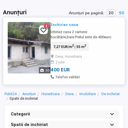
Anunțuri
20
50
Anunțuri pe pagină:
Inchiriez casa
1
Îchiriez casa 2 camere
bucătărie,baie.Pretul este de 400euro
lună+1luna garantie+cheltuieli apa si
2
2
7,27 EUR/m
| 55 m
electricitate. Locatia se află în Deva strada
Aurel Vlaicu.
Deva, Hunedoara
2 iulie
400 EUR
10
Telefon validat
Publi24
Anunțuri
Hunedoara
Deva
Imobiliare
De inchiriat
Spatii de inchiriat
Categorii
Spatii de inchiriat