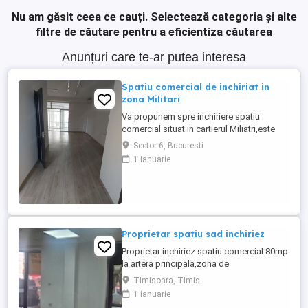
Nu am găsit ceea ce cauți.
Selectează categoria și alte
filtre de căutare pentru a eficientiza căutarea
Anunțuri care te-ar putea interesa
Spatiu comercial de inchiriat in
zona Militari
Va propunem spre inchiriere spatiu
comercial situat in cartierul Miliatri,este
intr-o zona circulata perfect pentru o mica
Sector 6, Bucuresti
afacere. Dispune de o suprafata utila de
1 ianuarie
67mp,situat la parterul lui bloc. Pentru mai
multe detalii,va ruga sa ne contactati!
Proprietar spatiu sad inchiriez
Proprietar inchiriez spatiu comercial 80mp
la artera principala,zona de
blocuri,scoala...preț 1000EURO + 1 luna
Timisoara, Timis
garanție.tel.
1 ianuarie