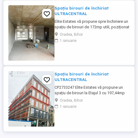
Spațiu birouri de închiriat
ULTRACENTRAL
Elite Estates vă propune spre închiriere un
spațiu de birouri de 172mp utili, poziționat
ultracentral în Oradea Spațiul de birouri
Oradea, Bihor
este situat într-o zona ultracentrală (Între
1 ianuarie
Baroul Bihor și Judecătoria Oradea) și
face parte dintr-o cladire modernă care
este dotată cu un sistem de optimizare a
consumului. Cladirea ...
Spațiu birouri de închiriat
ULTRACENTRAL
CP2733247 Elite Estates vă propune un
spațiu de birouri la Etajul 3 cu 197,44mp
utili de Închiriat ULTRACENTRAL Spațiul
Oradea, Bihor
de birouri este situat într-o zona
1 ianuarie
ultracentrală (Între Baroul Bihor și
Judecătoria Oradea) și face parte dintr-o
cladire modernă care este dotată cu un
sistem modern de optimizare ...