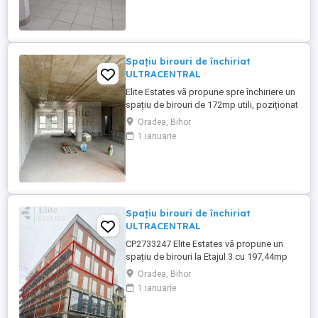
COSTURI DE AGENTIE!!!*** TEL.
Spațiu birouri de închiriat
ULTRACENTRAL
Elite Estates vă propune spre închiriere un
spațiu de birouri de 172mp utili, poziționat
ultracentral în Oradea Spațiul de birouri
Oradea, Bihor
este situat într-o zona ultracentrală (Între
1 ianuarie
Baroul Bihor și Judecătoria Oradea) și
face parte dintr-o cladire modernă care
este dotată cu un sistem de optimizare a
consumului. Cladirea ...
Spațiu birouri de închiriat
ULTRACENTRAL
CP2733247 Elite Estates vă propune un
spațiu de birouri la Etajul 3 cu 197,44mp
utili de Închiriat ULTRACENTRAL Spațiul
Oradea, Bihor
de birouri este situat într-o zona
1 ianuarie
ultracentrală (Între Baroul Bihor și
Judecătoria Oradea) și face parte dintr-o