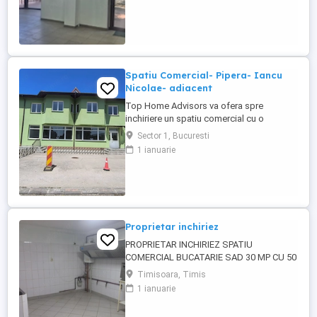
Spatiu Comercial- Pipera- Iancu
Nicolae- adiacent
Top Home Advisors va ofera spre
inchiriere un spatiu comercial cu o
suprafata de 170 mp, zona showroom,
Sector 1, Bucuresti
open space, cu suprafața de 135,11 mp,
1 ianuarie
zona anexa, cu suprafața de 33,94 mp,
grup sanitar, spatiu pentru vestiar, birou,
stradal, posibilitate parcare, toate
utilitatile, curent trifazic. Pretabil ...
Proprietar inchiriez
PROPRIETAR INCHIRIEZ SPATIU
COMERCIAL BUCATARIE SAD 30 MP CU 50
MP SPATIU ACOPERIT SI 80 MP
Timisoara, Timis
TERASA.LA CASA IN ZONA DE BLOCURI
1 ianuarie
LA ARTERA PRINCIPALA.CHIRIA 1200 EURO
LUNA; GARANZIA 1 LUNA.***FARA