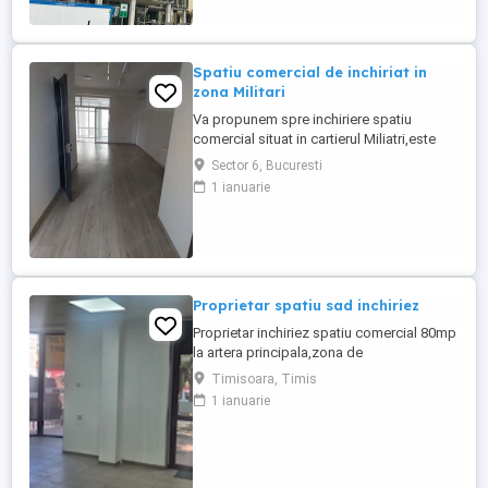
cladire modernă care este dotată cu un
sistem modern de optimizare ...
Spatiu comercial de inchiriat in
zona Militari
Va propunem spre inchiriere spatiu
comercial situat in cartierul Miliatri,este
intr-o zona circulata perfect pentru o mica
Sector 6, Bucuresti
afacere. Dispune de o suprafata utila de
1 ianuarie
67mp,situat la parterul lui bloc. Pentru mai
multe detalii,va ruga sa ne contactati!
Proprietar spatiu sad inchiriez
Proprietar inchiriez spatiu comercial 80mp
la artera principala,zona de
blocuri,scoala...preț 1000EURO + 1 luna
Timisoara, Timis
garanție.tel.
1 ianuarie