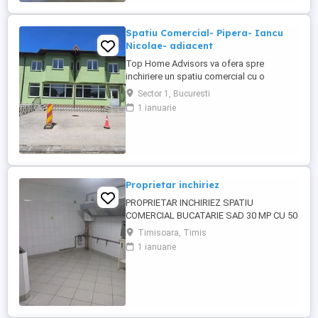
Spatiu Comercial- Pipera- Iancu
Nicolae- adiacent
Top Home Advisors va ofera spre
inchiriere un spatiu comercial cu o
suprafata de 170 mp, zona showroom,
Sector 1, Bucuresti
open space, cu suprafața de 135,11 mp,
1 ianuarie
zona anexa, cu suprafața de 33,94 mp,
grup sanitar, spatiu pentru vestiar, birou,
stradal, posibilitate parcare, toate
utilitatile, curent trifazic. Pretabil ...
Proprietar inchiriez
PROPRIETAR INCHIRIEZ SPATIU
COMERCIAL BUCATARIE SAD 30 MP CU 50
MP SPATIU ACOPERIT SI 80 MP
Timisoara, Timis
TERASA.LA CASA IN ZONA DE BLOCURI
1 ianuarie
LA ARTERA PRINCIPALA.CHIRIA 1200 EURO
LUNA; GARANZIA 1 LUNA.***FARA
COSTURI DE AGENTIE!!!*** TEL.