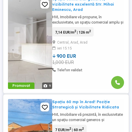
vizibilitate excelentă Str. Mihai
Eminescu, Arad
HVL Imobiliare vă propune, în
exclusivitate, un spațiu comercial amplu și
versatil, situat central, cu vizibilitate foarte
2
2
7,14 EUR/m
| 126 m
bună și acces facil, ideal pentru activități
comerciale, showroom sau servicii.
Central, Arad, Arad
Suprafață utilă: 126 mp Compartimentare:
ieri 15:15
zonă open space 3 încăperi separate 2
grupuri sanitare ...
900 EUR
1,000 EUR
Telefon validat
Promovat
9
Spațiu 60 mp în Arad! Poziție
Strategică și Vizibilitate Ridicata
HVL Imobiliare vă prezintă, în exclusivitate
un spațiu comercial generos și
multifuncțional, poziționat strategic pe
2
2
7 EUR/m
| 60 m
colț, în zonă semicentrală (intersecția