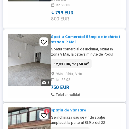
liber,etc. Acces rapid catre toate
ieri 23:03
mijoloacele de transport. Se ...
799 EUR
800 EUR
Spatiu Comercial 58mp de inchiriat
strada 9 Mai
Spatiu comercial de inchiriat, situat in
zona 9 Mai, la cateva minute de Podul
Minciunilor. Suprafata 58 mp, complet
2
2
12,93 EUR/m
| 58 m
renovat interior si exterior, dotat cu gaz,
centrala proprie, incalzire prin calorifere,
9Mai, Sibiu, Sibiu
canalizare, curent electric.Intrare directa
ieri 22:02
din strada principala, cu trafic pietonal
5
intens si ...
750 EUR
Telefon validat
spațiu de vânzare
2
Se închiriază sau se vinde spațiu
amplasat la parterul Bl.9 b-dul 22
Decembrie, Deva în suprafață de 90 mp