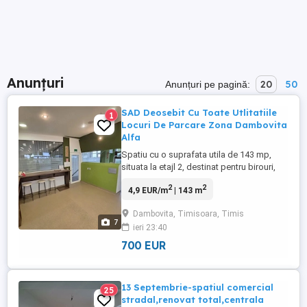
Anunțuri
20
50
Anunțuri pe pagină:
SAD Deosebit Cu Toate Utlitatiile
1
Locuri De Parcare Zona Dambovita
Alfa
Spatiu cu o suprafata utila de 143 mp,
situata la etajl 2, destinat pentru birouri,
cabinet medical, salon de înfrumusețare,
2
2
4,9 EUR/m
| 143 m
gradinita, activitati pentru copii , alte
activități asemănătoare. Se accepta
Dambovita, Timisoara, Timis
amenajare personalizata. Pret: 700 Euro
7
ieri 23:40
Tel: 0726649775
700 EUR
13 Septembrie-spatiul comercial
25
stradal,renovat total,centrala