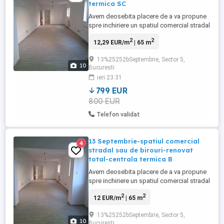
termica SC
Avem deosebita placere de a va propune
spre inchiriere un spatiul comercial stradal
pe 13 Septembrie, suprafata utila 65 mp,
2
2
12,29 EUR/m
| 65 m
vitrina aproximativ 4 mp, sala de vanzare
open space, grup sanitar, 2 intrari, 380,
13%25252bSeptembrie, Sector 5,
renovat total acum, centrala proprie,
10
Bucuresti
liber,etc. Acces rapid catre toate
ieri 23:31
mijoloacele de transport. Se ...
799 EUR
800 EUR
Telefon validat
13 Septembrie-spatiul comercial
4
stradal sau de birouri-renovat
total-centrala termica B
Avem deosebita placere de a va propune
spre inchiriere un spatiul comercial stradal
pe 13 Septembrie, suprafata utila 65 mp,
2
2
12 EUR/m
| 65 m
vitrina aproximativ 4 mp, sala de vanzare
open space, grup sanitar, 2 intrari, 380,
13%25252bSeptembrie, Sector 5,
renovat total acum, centrala proprie,
10
Bucuresti