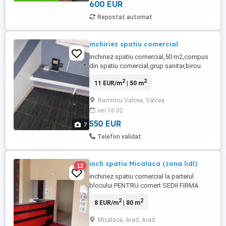
compartimentare practică ...
600 EUR
Repostat automat
inchiriez spatiu comercial
Inchiriez spatiu comercial,50 m2,compus
din spatiu comercial,grup sanitar,birou.
Mai multe detalii la telefon.
2
2
11 EUR/m
| 50 m
Ramnicu Valcea, Valcea
ieri 16:02
550 EUR
7
Telefon validat
inch spatiu Micalaca (zona lidl)
12
inchiriez spatiu comercial la parterul
blocului PENTRU comert SEDII FIRMA
format din 3 incapari cu o incapere de 80
2
2
8 EUR/m
| 80 m
mp baie incalzire centrala proprie gaz aer
conditionat nou , sisitem de supraveghere
Micalaca, Arad, Arad
grup social si loc de depozitare pret 640