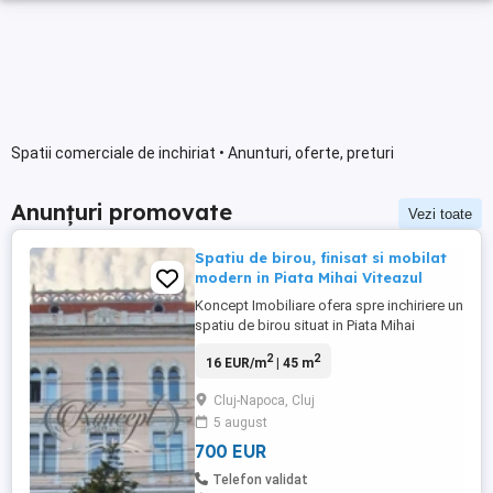
Spatii comerciale de inchiriat • Anunturi, oferte, preturi
Anunțuri promovate
Vezi toate
Spatiu de birou, finisat si mobilat
modern in Piata Mihai Viteazul
Koncept Imobiliare ofera spre inchiriere un
spatiu de birou situat in Piata Mihai
Viteazul, chiar langa Cinematograful Florin
2
2
16 EUR/m
| 45 m
Piersic, la parterul unei cladiri istorice cu
regim D+P+2E. Pozitionarea centrala, intr-
Cluj-Napoca, Cluj
o zona cu trafic pietonal intens si acces
5 august
facil la mijloace de transport in comun, ii
confera ...
700 EUR
Telefon validat