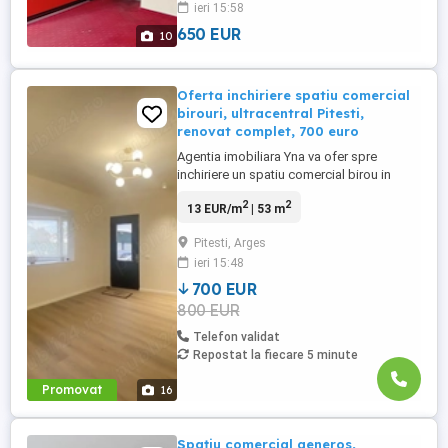
ieri 15:58
euro
650 EUR
10
Oferta inchiriere spatiu comercial
birouri, ultracentral Pitesti,
renovat complet, 700 euro
Agentia imobiliara Yna va ofer spre
inchiriere un spatiu comercial birou in
suprafata de 53 mp, situat ultracentral, la
2
2
13 EUR/m
| 53 m
parterul unei cladiri, constructie 1960.
Spatiul este renovat complet, avand
Pitesti, Arges
instalatiile electrice si sanitare noi,
ieri 15:48
centrala, aer conditionat. Dispune de 3
camere nedecomandate, ...
700 EUR
800 EUR
Telefon validat
Repostat la fiecare 5 minute
Promovat
16
Spațiu comercial generos,