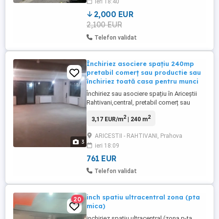
ieri 18:40
spațiul dispune de toate utilitățile
contorizate ...
2,000 EUR
2,100 EUR
Telefon validat
Închiriez asociere spațiu 240mp
pretabil comerț sau productie sau
închiriez toată casa pentru munci
Închiriez sau asociere spațiu în Ariceștii
Rahtivani,central, pretabil comerț sau
productie , spațiul este in apropierea
2
2
3,17 EUR/m
| 240 m
școlilor,dispensar etc Sau închiriez toată
casa pentru muncitori pe termen lung
ARICESTII - RAHTIVANI, Prahova
,parter=120mp,etaj =120mp
3
ieri 18:09
761 EUR
Telefon validat
inch spatiu ultracentral zona (pta
20
mica)
inchiriez spatiu ultracentral (zona p-ta