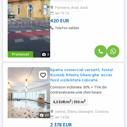
străzilor Andrei Șaguna cu Căpitan Ignat).
Parneava, Arad, Arad
Beneficiind de un flux pietonal și auto
ieri 15:15
constant, această locație garantează
vizibilitate maximă fiind ...
420 EUR
Telefon validat
Promovat
3
Spatiu comercial versatil, fostul
Sicmob Sfantu Gheorghe: acces
facil vizibilitate ridicata
Comision inchiriere: 50% + TVA din
contravaloarea unei chirii lunare
Ascendent Imobiliare va propune spre
2
2
4,3 EUR/m
| 553 m
inchiriere: Un spatiu comercial generos,
situat strategic in Sfantu Gheorghe, in
central, Sfantu Gheorghe, Covasna
vecinatatea benzinariei MOL, pe drumul
20
ieri 14:58
principal ce duce spre centru ndash; o
zona cu trafic intens auto si pietonal, ...
2 378 EUR