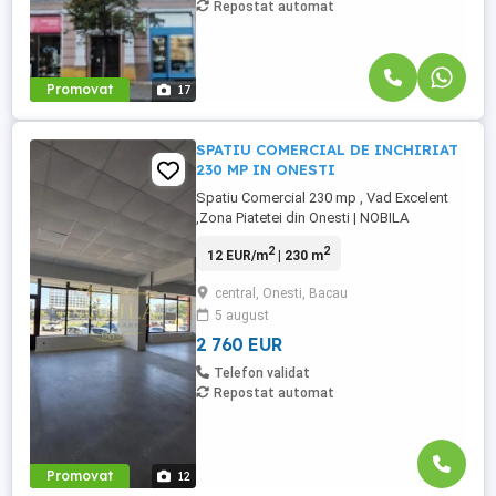
Repostat automat
Promovat
17
SPATIU COMERCIAL DE INCHIRIAT
230 MP IN ONESTI
Spatiu Comercial 230 mp , Vad Excelent
,Zona Piatetei din Onesti | NOBILA
IMOBILIARE NOBILA IMOBILIARE va
2
2
12 EUR/m
| 230 m
propune spre inchiriere un spatiu
comercial generos, cu suprafata de 230
central, Onesti, Bacau
mp, situat intr-o zona cu vad intens ndash;
5 august
in apropierea Piatetei Catedralei din
Onesti, scoli, magazine si puncte de
2 760 EUR
interes. ...
Telefon validat
Repostat automat
Promovat
12