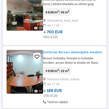
mica ) intrare stradala cu vitrina grup
sanitar,vad comercial foarte bun pietonal
2
2
8 EUR/m
| 90 m
si auto bun pentru cabinete, magazine cu
desfacere produse, gresie faianta
Ultracentral, Arad, Arad
incalzire centrala proprie pe gaz clima
ieri 17:44
parter renovat totul la cheie renovat (excus
10
farmacie si magazin ...
700 EUR
950 EUR
Inchiriez Birouri amenajate modern
Birouri mobilate, finisate si mobilate
modern, acces direct la strada str. Banu
Maracine 31, langa GAZE, cartier CPL.
2
2
9 EUR/m
| 22 m
Autonomie la energie electrica si apa,
incalzire centrala, aer conditionat, internet
Ramnicu Valcea, Valcea
cablu si Wi-Fi, televizor cu grila de
ieri 17:43
programe tv, toaleta moderna, etc.
188 EUR
11
190 EUR
Telefon validat