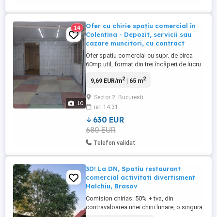
Ofer cu chirie spațiu comercial în
14
Colentina - Depozit, servicii sau
cazare muncitori, cu contract
Ofer spatiu comercial cu supr. de circa
60mp util, format din trei încăperi de lucru
si grupul sanitar. Locația este situată la
2
2
9,69 EUR/m
| 65 m
doar un minut de autostrada A3, strada pe
care se află aceasta ieșind direct la
Sector 2, Bucuresti
autostradă. Poate fi utilizat pentru birouri,
10
ieri 14:31
depozitare, service pentru diverse
dispozitive. ...
630 EUR
680 EUR
Telefon validat
3D! La DN, Spatiu restaurant
comercial activitati divertisment
Halchiu, Brasov
Comision chirias: 50% + tva, din
contravaloarea unei chirii lunare, o singura
data. ASCENDENT IMOBILIARE este