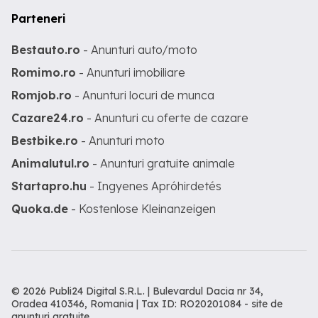
Parteneri
Bestauto.ro
- Anunturi auto/moto
Romimo.ro
- Anunturi imobiliare
Romjob.ro
- Anunturi locuri de munca
Cazare24.ro
- Anunturi cu oferte de cazare
Bestbike.ro
- Anunturi moto
Animalutul.ro
- Anunturi gratuite animale
Startapro.hu
- Ingyenes Apróhirdetés
Quoka.de
- Kostenlose Kleinanzeigen
© 2026 Publi24 Digital S.R.L. | Bulevardul Dacia nr 34,
Oradea 410346, Romania | Tax ID: RO20201084 -
site de
anunturi gratuite