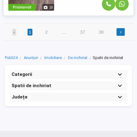
Promovat
13
›
‹
1
2
…
37
38
Publi24
Anunțuri
Imobiliare
De inchiriat
Spatii de inchiriat
Categorii
Spatii de inchiriat
Județe