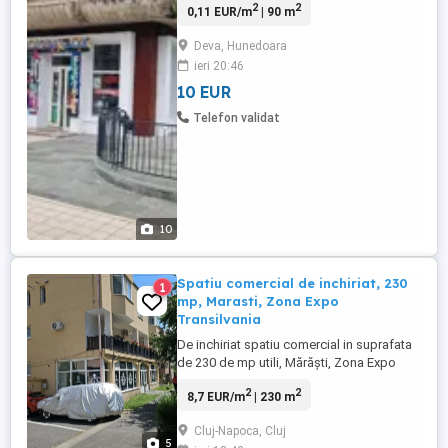
2
2
0,11 EUR/m
| 90 m
Prețul de închiriere este de 9 euro mp
negociabil.Pretul de vânzare este de
Deva, Hunedoara
160000 euro.Negociabil Informații la tel
ieri 20:46
10 EUR
Telefon validat
10
Spatiu comercial de inchiriat, 230
1
mp, Marasti, Zona Expo
Transilvania
De inchiriat spatiu comercial in suprafata
de 230 de mp utili, Mărăști, Zona Expo
Transilvania, la 20 de metri de stația de
2
2
8,7 EUR/m
| 230 m
autobuz, spațiul are ieșire pe doua parti, la
strada in spate și in fata la trotuar. Este
Cluj-Napoca, Cluj
pretabil pentru orice activitate comerciala,
5