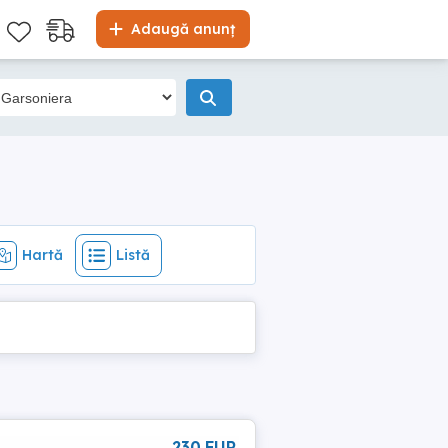
Hartă
Listă
Adaugă anunț
Hartă
Listă
230 EUR