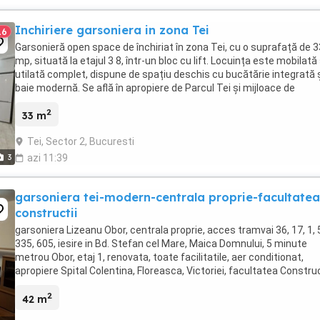
Inchiriere garsoniera in zona Tei
16
Garsonieră open space de închiriat în zona Tei, cu o suprafață de 3
mp, situată la etajul 3 8, într-un bloc cu lift. Locuința este mobilată 
utilată complet, dispune de spațiu deschis cu bucătărie integrată 
baie modernă. Se află în apropiere de Parcul Tei și mijloace de
transport în comun, oferind ...
2
33 m
Tei, Sector 2, Bucuresti
3
azi 11:39
garsoniera tei-modern-centrala proprie-facultatea
constructii
garsoniera Lizeanu Obor, centrala proprie, acces tramvai 36, 17, 1, 
335, 605, iesire in Bd. Stefan cel Mare, Maica Domnului, 5 minute
metrou Obor, etaj 1, renovata, toate facilitatile, aer conditionat,
apropiere Spital Colentina, Floreasca, Victoriei, facultatea Construc
Obor Veranda.
2
42 m