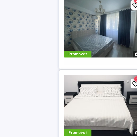
Promovat
Promovat