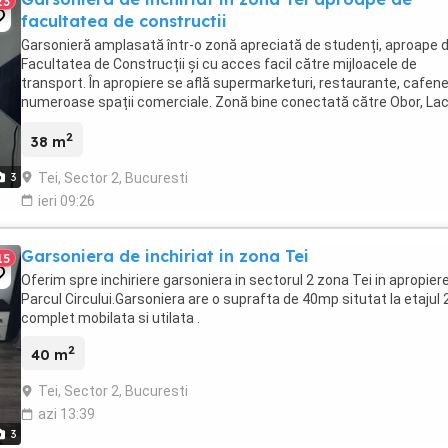
23
facultatea de constructii
Garsonieră amplasată într-o zonă apreciată de studenți, aproape 
Facultatea de Construcții și cu acces facil către mijloacele de
transport. În apropiere se află supermarketuri, restaurante, cafene
numeroase spații comerciale. Zonă bine conectată către Obor, Lac
Tei și Șoseaua Colentina. Suprafață ...
2
38 m
Tei, Sector 2, Bucuresti
3
ieri 09:26
Garsoniera de inchiriat in zona Tei
15
Oferim spre inchiriere garsoniera in sectorul 2 zona Tei in apropier
Parcul Circului.Garsoniera are o suprafta de 40mp situtat la etajul 2
complet mobilata si utilata .
2
40 m
Tei, Sector 2, Bucuresti
azi 13:39
3