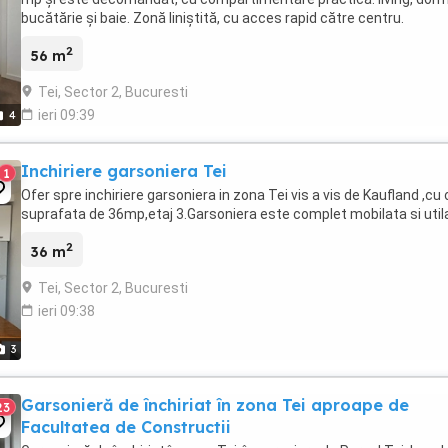
bucătărie și baie. Zonă liniștită, cu acces rapid către centru.
2
56 m
Tei, Sector 2, Bucuresti
ieri 09:39
4
Inchiriere garsoniera Tei
1
Ofer spre inchiriere garsoniera in zona Tei vis a vis de Kaufland ,cu 
suprafata de 36mp,etaj 3.Garsoniera este complet mobilata si util
2
36 m
Tei, Sector 2, Bucuresti
ieri 09:38
3
Garsonieră de închiriat în zona Tei aproape de
23
Facultatea de Constructii