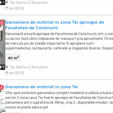
Tei, Sector 2, Bucuresti
3
ieri 09:26
Garsoniera de inchiriat in zona Tei aproape de
15
Facultatea de Constructii
Garsonieră situată aproape de Facultatea de Construcții, într-o zo
cu acces facil către mijloacele de transport și la aproximativ 10 m
de mers pe jos de stațiile importante. În apropiere sunt
supermarketuri, restaurante, cafenele și magazine diverse. Dispu
o suprafață de 40 mp, etaj 4.Acces ...
2
40 m
Tei, Sector 2, Bucuresti
3
ieri 09:23
Garsoniera de inchiriat in zona Tei
16
Ofer spre inchiriere garsoniera complet mobilata si utilata situata 
sector 2 zona Lacul Tei foarte aproape de Facultatea de Constructi
Garsoniera are o suprafata de 30mp , etaj 2 , disponibila imediat , la
cerere se poate aduce pat .