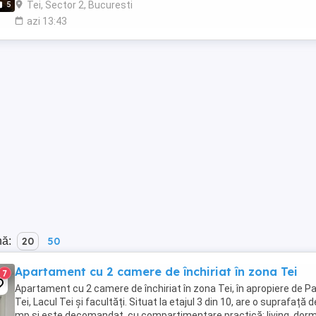
Tei, Sector 2, Bucuresti
5
azi 13:43
nă:
20
50
Apartament cu 2 camere de închiriat în zona Tei
7
Apartament cu 2 camere de închiriat în zona Tei, în apropiere de Pa
Tei, Lacul Tei și facultăți. Situat la etajul 3 din 10, are o suprafață 
mp și este decomandat, cu compartimentare practică: living, dormi