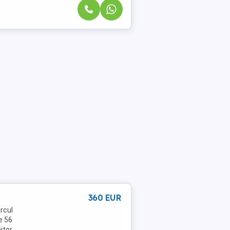
360 EUR
rcul
de 56
tor,