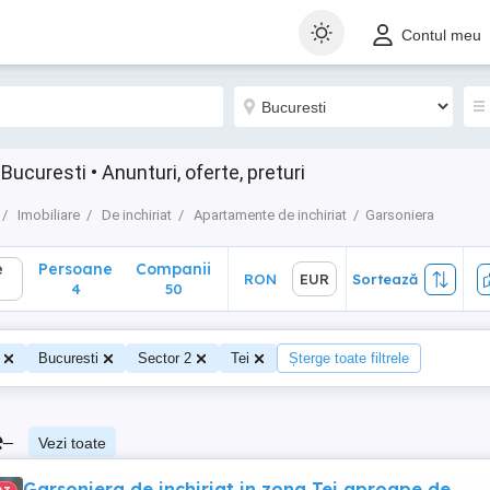
Persoane
Companii
RON
EUR
Sortează
Contul meu
4
50
Bucuresti • Anunturi, oferte, preturi
Imobiliare
De inchiriat
Apartamente de inchiriat
Garsoniera
e
Persoane
Companii
RON
EUR
Sortează
4
50
Bucuresti
Sector 2
Tei
Șterge toate filtrele
e
–
Vezi toate
Garsoniera de inchiriat in zona Tei aproape de