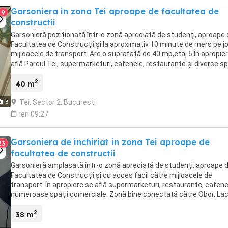
Garsoniera in zona Tei aproape de facultatea de
9
constructii
Garsonieră poziționată într-o zonă apreciată de studenți, aproape
Facultatea de Construcții și la aproximativ 10 minute de mers pe j
mijloacele de transport. Are o suprafață de 40 mp,etaj 5.În apropie
află Parcul Tei, supermarketuri, cafenele, restaurante și diverse sp
comerciale. Acces ...
2
40 m
Tei, Sector 2, Bucuresti
3
ieri 09:27
Garsoniera de inchiriat in zona Tei aproape de
23
facultatea de constructii
Garsonieră amplasată într-o zonă apreciată de studenți, aproape 
Facultatea de Construcții și cu acces facil către mijloacele de
transport. În apropiere se află supermarketuri, restaurante, cafene
numeroase spații comerciale. Zonă bine conectată către Obor, Lac
Tei și Șoseaua Colentina. Suprafață ...
2
38 m