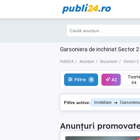
publi
24
.ro
Toate
Filtre
AI
4
54
Garsoniera de inchiriat Sector 2 
Publi24
Anunțuri
Bucuresti
Sector 2
Toat
Filtre
AI
4
54
→
Filtre active:
Imobiliare
Garsoniera
Anunțuri promovat