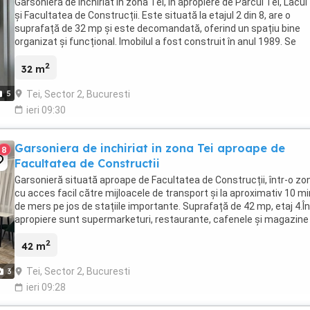
Garsonieră de închiriat în zona Tei, în apropiere de Parcul Tei, Lacul
și Facultatea de Construcții. Este situată la etajul 2 din 8, are o
suprafață de 32 mp și este decomandată, oferind un spațiu bine
organizat și funcțional. Imobilul a fost construit în anul 1989. Se
accepta animale de companie. ...
2
32 m
Tei, Sector 2, Bucuresti
5
ieri 09:30
Garsoniera de inchiriat in zona Tei aproape de
8
Facultatea de Constructii
Garsonieră situată aproape de Facultatea de Construcții, într-o zo
cu acces facil către mijloacele de transport și la aproximativ 10 m
de mers pe jos de stațiile importante. Suprafață de 42 mp, etaj 4.În
apropiere sunt supermarketuri, restaurante, cafenele și magazine
diverse. Acces rapid către ...
2
42 m
Tei, Sector 2, Bucuresti
3
ieri 09:28