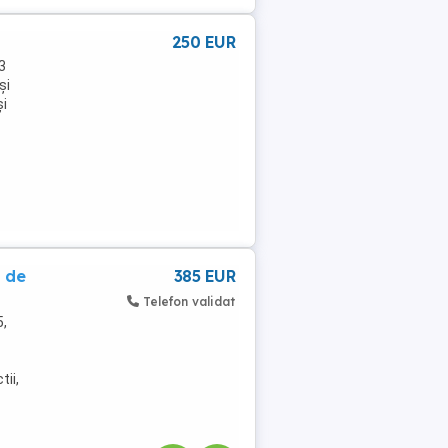
250 EUR
3
și
și
 de
385 EUR
Telefon validat
5,
tii,