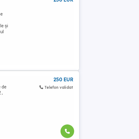
de
le și
ul
250 EUR
e de
Telefon validat
 ,