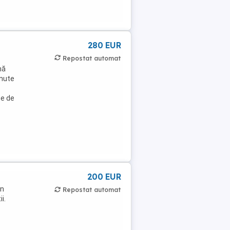
280 EUR
Repostat automat
nă
inute
ne de
200 EUR
in
Repostat automat
i.