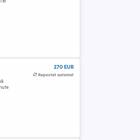
 Tei
270 EUR
Repostat automat
nă
inute