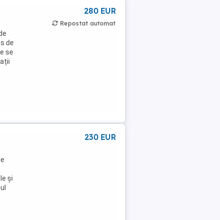
280 EUR
Repostat automat
 de
os de
re se
ații
230 EUR
de
le și
ul