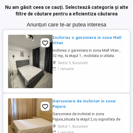
Nu am găsit ceea ce cauți.
Selectează categoria și alte
filtre de căutare pentru a eficientiza căutarea
Anunțuri care te-ar putea interesa
Inchiriez o garsiniera in zona Mall
Vitan
Inchiriez o garsiniera in zona Mall Vitan ,
32 mp, la etajul 1 , mobilata si utilata.
Blocul este reabilitat termic. Se accepta
Sector 3, Bucuresti
animale de companie. este disponibila
1 ianuarie
imediat
Garsoniera de inchiriat in zona
Pajura
Garsoniera de inchiriat in zona
Pajura,situata la etajul 2,cu suprafata de
37 mp,locuinta linistita si bine
Sector 1, Bucuresti
organizata.Aproape de metrou Jiului si
1 ianuarie