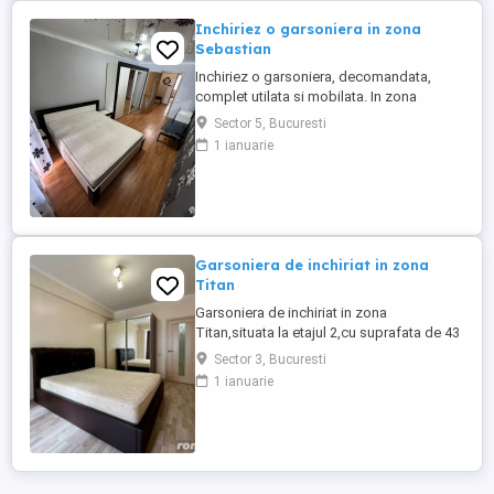
Inchiriez o garsoniera in zona
Sebastian
Inchiriez o garsoniera, decomandata,
complet utilata si mobilata. In zona
Sebastian. Se accepta animale de
Sector 5, Bucuresti
companie Suprafata utila este de 36
1 ianuarie
mp,se afla la etajul 3 din 7
Garsoniera de inchiriat in zona
Titan
Garsoniera de inchiriat in zona
Titan,situata la etajul 2,cu suprafata de 43
mp,locuinta aerisita si bine
Sector 3, Bucuresti
compartimentata,cu acces facil la zone
1 ianuarie
verzi si relaxare. Aveti metrou Titan la 4-5
minute de mers,Parcul IOR,ParkLake
Mall,magazine si restaurante. Sunati
pentru detalii.