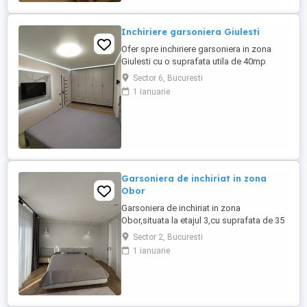
Inchiriere garsoniera Giulesti
Ofer spre inchiriere garsoniera in zona
Giulesti cu o suprafata utila de 40mp
situat la etajul 2 al unui imobil construit in
Sector 6, Bucuresti
anul 1990. Dispune de loc de parcare in
1 ianuarie
fata blocului.
Garsoniera de inchiriat in zona
Obor
Garsoniera de inchiriat in zona
Obor,situata la etajul 3,cu suprafata de 35
mp,locuinta practica si bine
Sector 2, Bucuresti
organizata,ideala pentru o persoana.
1 ianuarie
Metrou Obor la 3-4 minute,Piata
Obor,Veranda Mall si magazine in
apropiere. Sunati pentru detalii.