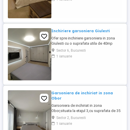
parc. Sunati pentru detalii.
Inchiriere garsoniera Giulesti
Ofer spre inchiriere garsoniera in zona
Giulesti cu o suprafata utila de 40mp
situat la etajul 2 al unui imobil construit in
Sector 6, Bucuresti
anul 1990. Dispune de loc de parcare in
1 ianuarie
fata blocului.
Garsoniera de inchiriat in zona
Obor
Garsoniera de inchiriat in zona
Obor,situata la etajul 3,cu suprafata de 35
mp,locuinta practica si bine
Sector 2, Bucuresti
organizata,ideala pentru o persoana.
1 ianuarie
Metrou Obor la 3-4 minute,Piata