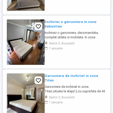
Obor,Veranda Mall si magazine in
apropiere. Sunati pentru detalii.
Inchiriez o garsoniera in zona
Sebastian
Inchiriez o garsoniera, decomandata,
complet utilata si mobilata. In zona
Sebastian. Se accepta animale de
Sector 5, Bucuresti
companie Suprafata utila este de 36
1 ianuarie
mp,se afla la etajul 3 din 7
Garsoniera de inchiriat in zona
Titan
Garsoniera de inchiriat in zona
Titan,situata la etajul 2,cu suprafata de 43
mp,locuinta aerisita si bine
Sector 3, Bucuresti
compartimentata,cu acces facil la zone
1 ianuarie
verzi si relaxare. Aveti metrou Titan la 4-5
minute de mers,Parcul IOR,ParkLake