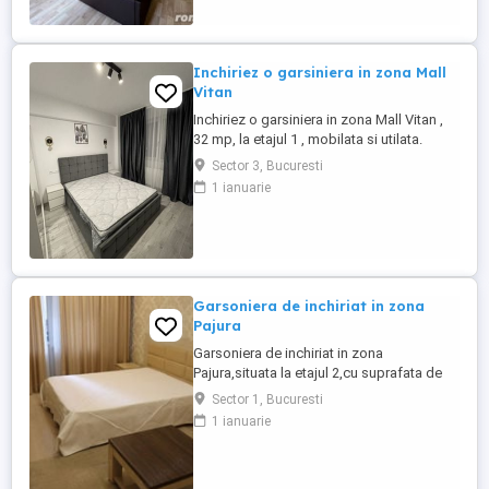
Mall,magazine si restaurante. Sunati
pentru detalii.
Inchiriez o garsiniera in zona Mall
Vitan
Inchiriez o garsiniera in zona Mall Vitan ,
32 mp, la etajul 1 , mobilata si utilata.
Blocul este reabilitat termic. Se accepta
Sector 3, Bucuresti
animale de companie. este disponibila
1 ianuarie
imediat
Garsoniera de inchiriat in zona
Pajura
Garsoniera de inchiriat in zona
Pajura,situata la etajul 2,cu suprafata de
37 mp,locuinta linistita si bine
Sector 1, Bucuresti
organizata.Aproape de metrou Jiului si
1 ianuarie
parc. Sunati pentru detalii.