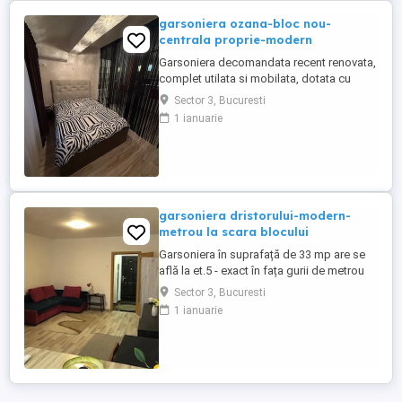
garsoniera ozana-bloc nou-
centrala proprie-modern
Garsoniera decomandata recent renovata,
complet utilata si mobilata, dotata cu
centrala proprie si AC. Blocul are lift si
Sector 3, Bucuresti
locuri de parcare disponibile in numar
1 ianuarie
limitat. Vecini linistiti si prietenosi. Puncte
de reper: intre Auchan Titan si Parcul
Teilor Conditii de inchiriere: garantie 2luni
si 1luna ...
garsoniera dristorului-modern-
metrou la scara blocului
Garsoniera în suprafață de 33 mp are se
află la et.5 - exact în fața gurii de metrou
Drstor 2. Este renovată, utilată cu mobilier
Sector 3, Bucuresti
(fotografii) aer condiționat abonament
1 ianuarie
digi - internet tv etc.