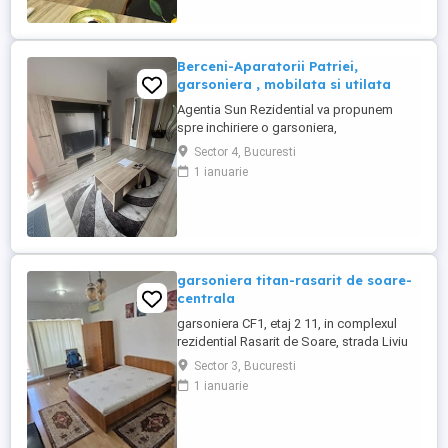
Berceni-Aparatorii Patriei,
garsoniera , mobilata si utilata
Agentia Sun Rezidential va propunem
spre inchiriere o garsoniera,
decomandata, confort 1, situat in cartierul
Sector 4, Bucuresti
Berceni, zona Aparatorii Patriei, pe strada
1 ianuarie
Arcadiei , la 10-15 minute de statia de
metrou, intr-un imobil construit in anul
2016 , disponibil la etajul 1 din 2, cu o
suprafata de 32 mp. Locuinta ...
garsoniera titan-rasarit de soare-
centrala
garsoniera CF1, etaj 2 11, in complexul
rezidential Rasarit de Soare, strada Liviu
Rebreanu 46- 58, langa AUCHAN TITAN,
Sector 3, Bucuresti
bloc 2010, 34m2- decomandata, mobilata,
1 ianuarie
utilata, masina de spalat, frigider, aragaz,
hota, G+F+P, termopan, usa metalica,
balcon, apometre, repartitoare, internet+