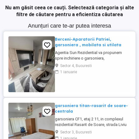
Nu am găsit ceea ce cauți.
Selectează categoria și alte
filtre de căutare pentru a eficientiza căutarea
Anunțuri care te-ar putea interesa
Berceni-Aparatorii Patriei,
garsoniera , mobilata si utilata
Agentia Sun Rezidential va propunem
spre inchiriere o garsoniera,
decomandata, confort 1, situat in cartierul
Sector 4, Bucuresti
Berceni, zona Aparatorii Patriei, pe strada
1 ianuarie
Arcadiei , la 10-15 minute de statia de
metrou, intr-un imobil construit in anul
2016 , disponibil la etajul 1 din 2, cu o
suprafata de 32 mp. Locuinta ...
garsoniera titan-rasarit de soare-
centrala
garsoniera CF1, etaj 2 11, in complexul
rezidential Rasarit de Soare, strada Liviu
Rebreanu 46- 58, langa AUCHAN TITAN,
Sector 3, Bucuresti
bloc 2010, 34m2- decomandata, mobilata,
1 ianuarie