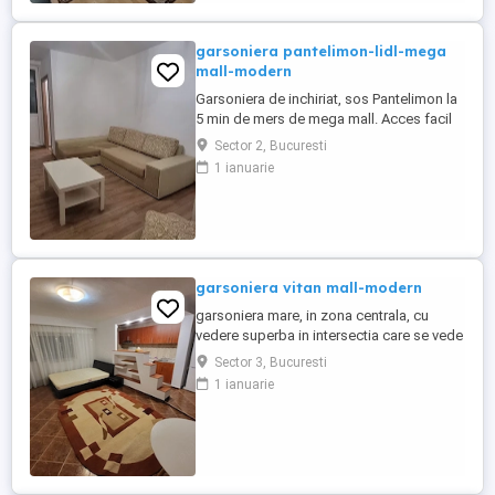
cablu,
garsoniera pantelimon-lidl-mega
mall-modern
Garsoniera de inchiriat, sos Pantelimon la
5 min de mers de mega mall. Acces facil
intrare stradala. Dotata cu utilitatile
Sector 2, Bucuresti
necesare, bloc reabilitat recent
1 ianuarie
garsoniera vitan mall-modern
garsoniera mare, in zona centrala, cu
vedere superba in intersectia care se vede
din poza. Mobilata si utilata. Bloc
Sector 3, Bucuresti
anvelopat. Doar persoane angajate si cu
1 ianuarie
studii superioare, fara animale de
companie. Doar pe perioade mai lungi de
6 luni. Doar cetateni romani. E disponibila
de pe 15 august.