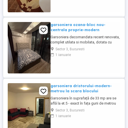
6 luni. Doar cetateni romani. E disponibila
de pe 15 august.
garsoniera ozana-bloc nou-
centrala proprie-modern
Garsoniera decomandata recent renovata,
complet utilata si mobilata, dotata cu
centrala proprie si AC. Blocul are lift si
Sector 3, Bucuresti
locuri de parcare disponibile in numar
1 ianuarie
limitat. Vecini linistiti si prietenosi. Puncte
de reper: intre Auchan Titan si Parcul
Teilor Conditii de inchiriere: garantie 2luni
si 1luna ...
garsoniera dristorului-modern-
metrou la scara blocului
Garsoniera în suprafață de 33 mp are se
află la et.5 - exact în fața gurii de metrou
Drstor 2. Este renovată, utilată cu mobilier
Sector 3, Bucuresti
(fotografii) aer condiționat abonament
1 ianuarie
digi - internet tv etc.