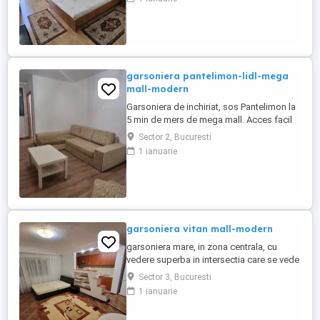
utilata, masina de spalat, frigider, aragaz,
hota, G+F+P, termopan, usa metalica,
balcon, apometre, repartitoare, internet+
cablu,
garsoniera pantelimon-lidl-mega
mall-modern
Garsoniera de inchiriat, sos Pantelimon la
5 min de mers de mega mall. Acces facil
intrare stradala. Dotata cu utilitatile
Sector 2, Bucuresti
necesare, bloc reabilitat recent
1 ianuarie
garsoniera vitan mall-modern
garsoniera mare, in zona centrala, cu
vedere superba in intersectia care se vede
din poza. Mobilata si utilata. Bloc
Sector 3, Bucuresti
anvelopat. Doar persoane angajate si cu
1 ianuarie
studii superioare, fara animale de
companie. Doar pe perioade mai lungi de