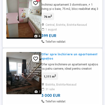
Închiriez apartament 3 dormitoare ,+ 1
living și o baie, 75 m2, bloc reabilitat etaj 3
la 2 min de biserica de la Big. Zonă
2
76 m
liniștită, școală, parcare publica in fața
blocului . Disponibil acum in mai 2026 Tel
Central, Bistrita, Bistrita-Nasaud
+ garanție 400 Euro
1 august
399 EUR
4
Telefon validat
Ofer spre închiriere un apartament
spațios
Ofer spre închiriere un apartament spațios
cu patru camere, ideal pentru creatori
online, freelanceri sau activități
2
1,111 m
profesionale pe internet. Situat în
apropierea unui centru comercial,
Bistrita, Bistrita-Nasaud
apartamentul este complet mobilat, utilat,
31 iulie
cu internet de mare calitate, regim hotelier
7
permis. Se poate personaliza ...
3 000 EUR
Telefon validat