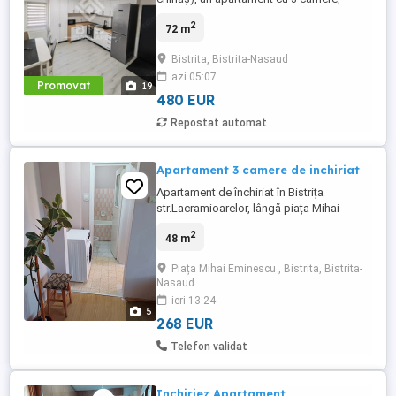
spațios și luminos, situat pe strada
2
72 m
Constantin Roman Vivu, într-o zonă
excelentă a orașului Bistrița. ​Apartamentul
Bistrita, Bistrita-Nasaud
este situat la etajul 1, fiind complet
azi 05:07
mobilat și utilat cu mobilier și
Promovat
19
electrocasnice noi, de înaltă calitate. ​
480 EUR
Compartimentare ...
Repostat automat
Apartament 3 camere de inchiriat
Apartament de închiriat în Bistrița
str.Lacramioarelor, lângă piața Mihai
Eminescu
2
48 m
Piața Mihai Eminescu , Bistrita, Bistrita-
Nasaud
ieri 13:24
5
268 EUR
Telefon validat
Inchiriez Apartament