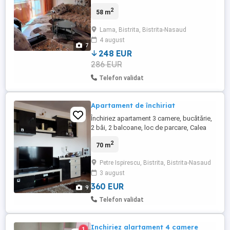
2
58 m
Lama, Bistrita, Bistrita-Nasaud
4 august
7
248 EUR
286 EUR
Telefon validat
Apartament de închiriat
Închiriez apartament 3 camere, bucătărie,
2 băi, 2 balcoane, loc de parcare, Calea
Moldovie nr. 1 sc C
2
70 m
Petre Ispirescu, Bistrita, Bistrita-Nasaud
3 august
360 EUR
9
Telefon validat
Inchiriez alartament 4 camere
1