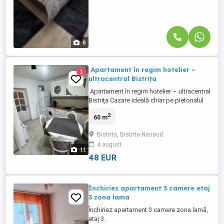
8
️ Apartament în regim hotelier –
1
ultracentral Bistrița
️ Apartament în regim hotelier – ultracentral
Bistrița Cazare ideală chiar pe pietonalul
Liviu Rebreanu, în inima orașului! ️ 2
2
60 m
dormitoare + living Dressing ️ Bucătărie
separată complet utilată Baie cu geam și
Bistrita, Bistrita-Nasaud
cadă ️ Canapea extensibilă Capacitate
4 august
maximă: 6 persoane Internet Wi-Fi ❄️ Aer
11
condiționat ...
48 EUR
Închiriez apartament 3 camere etaj
3 zona lama
Închiriez apartament 3 camere zona lamă,
etaj 3.