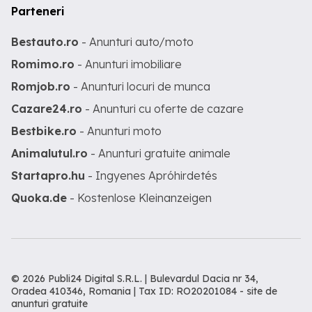
Parteneri
Bestauto.ro
- Anunturi auto/moto
Romimo.ro
- Anunturi imobiliare
Romjob.ro
- Anunturi locuri de munca
Cazare24.ro
- Anunturi cu oferte de cazare
Bestbike.ro
- Anunturi moto
Animalutul.ro
- Anunturi gratuite animale
Startapro.hu
- Ingyenes Apróhirdetés
Quoka.de
- Kostenlose Kleinanzeigen
© 2026 Publi24 Digital S.R.L. | Bulevardul Dacia nr 34,
Oradea 410346, Romania | Tax ID: RO20201084 -
site de
anunturi gratuite