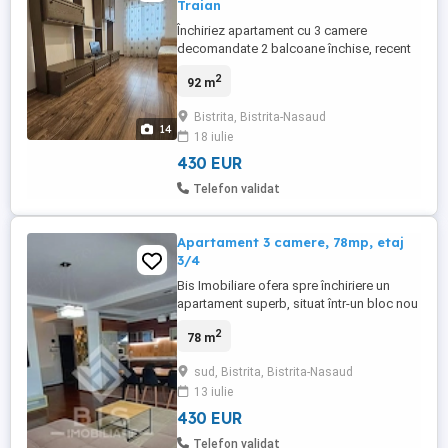
Traian
Închiriez apartament cu 3 camere
decomandate 2 balcoane închise, recent
renovat, loc de parcare pe strada Împataul
2
92 m
Traian lângă piața de la big. Preț 330 de
euro plus garanție la închiriere. Tel:
Bistrita, Bistrita-Nasaud
14
18 iulie
430 EUR
Telefon validat
Apartament 3 camere, 78mp, etaj
3/4
Bis Imobiliare ofera spre închiriere un
apartament superb, situat într-un bloc nou
și foarte bine izolat pe Strada Libertății,
2
78 m
vis-a-vis de stația OMV. Situat într-o zonă
liniștită, apartamentul are o suprafață utilă
sud, Bistrita, Bistrita-Nasaud
de 78 de metri pătrați, fiind distribuit într-
13 iulie
un mod foarte practic: o bucătărie open ...
430 EUR
Telefon validat