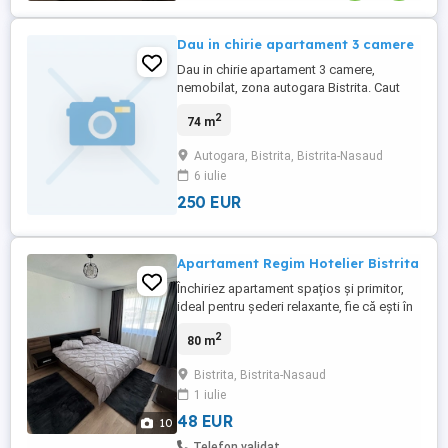
Dau in chirie apartament 3 camere
Dau in chirie apartament 3 camere,
nemobilat, zona autogara Bistrita. Caut
meserias sau persoana interesata,
2
74 m
apartamentul are nevoie de zugravit,
schimbare de centrala termica si aranjat
Autogara, Bistrita, Bistrita-Nasaud
bucataria. Toate lucrarile se fac pe
6 iulie
cheltuiala proprietarului si in schimbul
platii pentru manopera lucrarilor se ...
250 EUR
Apartament Regim Hotelier Bistrita
Închiriez apartament spațios și primitor,
ideal pentru șederi relaxante, fie că ești în
interes de serviciu sau în vacanță. Situat
2
80 m
într-o zonă liniștită, acest apartament îți
oferă confortul de acasă într-un cadru
Bistrita, Bistrita-Nasaud
modern și bine organizat. Locuința
1 iulie
dispune de două dormitoare mari,
amenajate cu gust, ...
48 EUR
10
Telefon validat