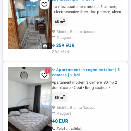
Inchiriez apartament mobilat 3 camere,
+electrocasnice+beci+loc parcare, Aleea
Greuceanu zona Spitalul judetean
2
65 m
Bistrita, Bistrita-Nasaud
5 august
259 EUR
9
267 EUR
✨ Apartament in regim hotelier | 3
2
camere | 2 băi
Apartament modern 3 camere, 80 mp 2
dormitoare • 2 băi • living spațios •
bucătărie separată Zona Libertății ❄️ Aer
2
80 m
condiționat + internet Bloc nou, etaj 3/3
250 lei/zi – regim hotelier 0773 840 042
Bistrita, Bistrita-Nasaud
Programează o vizionare! #apartament
4 august
#inchiriere #regimhotelier #imobiliare
#cazare #roma ...
48 EUR
Telefon validat