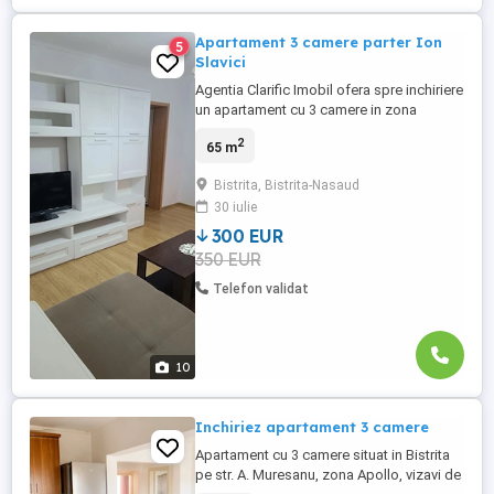
Apartament 3 camere parter Ion
5
Slavici
Agentia Clarific Imobil ofera spre inchiriere
un apartament cu 3 camere in zona
Decebal Ion Slavici , paretr cu balcon
2
65 m
inchis , suprafata 65 mp , bucatarie
separata , living , 2 dormitoare , 1 baie ,
Bistrita, Bistrita-Nasaud
mobilat , utilat , pret 300 euro luna + gr. Se
30 iulie
inchiriaza pe perioada lunga , persoane
serioase
300 EUR
350 EUR
Telefon validat
10
Inchiriez apartament 3 camere
Apartament cu 3 camere situat in Bistrita
pe str. A. Muresanu, zona Apollo, vizavi de