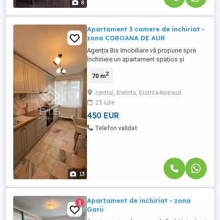
8
Apartament 3 camere de inchiriat -
zona COROANA DE AUR
Agenția Bis Imobiliare vă propune spre
închiriere un apartament spațios și
luminos, situat în zona centrală a orașului,
2
70 m
ideal pentru o familie sau pentru cei care
doresc confort și acces rapid la toate
central, Bistrita, Bistrita-Nasaud
punctele de interes. Detalii proprietate:
23 iulie
Suprafață utilă: 70 mp Compartimentare: 2
dormitoare, ...
450 EUR
Telefon validat
13
Apartament de inchiriat - zona
1
Garii