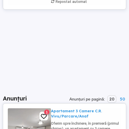
Repostat automat
Anunțuri
20
50
Anunțuri pe pagină:
Apartament 3 Camere C.R.
1
Vivu/Parcare/Anaf
Oferim spre închiriere, în premieră (primul
chiriaș), un apartament cu 3 camere,