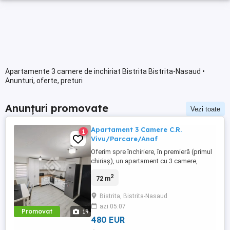
Apartamente 3 camere de inchiriat Bistrita Bistrita-Nasaud •
Anunturi, oferte, preturi
Anunțuri promovate
Vezi toate
Apartament 3 Camere C.R.
1
Vivu/Parcare/Anaf
Oferim spre închiriere, în premieră (primul
chiriaș), un apartament cu 3 camere,
spațios și luminos, situat pe strada
2
72 m
Constantin Roman Vivu, într-o zonă
excelentă a orașului Bistrița. ​Apartamentul
Bistrita, Bistrita-Nasaud
este situat la etajul 1, fiind complet
azi 05:07
mobilat și utilat cu mobilier și
Promovat
19
electrocasnice noi, de înaltă calitate. ​
480 EUR
Compartimentare ...