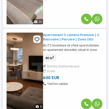
15
Apartament 3 camere Premium | 2
Balcoane | Parcare | Zona ISU
BLITZ Imobiliare vă oferă spre închiriere
un apartament deosebit, situat în zona
ISU din Bistrița, o locație apreciată pentru
2
80 m
accesibilitate, confort și apropierea de
principalele puncte de interes. Amenajat
Bistrita, Bistrita-Nasaud
într-un stil modern, cu finisaje premium și
8 iulie
mobilier ales cu mult bun gust, acest
apartament ...
600 EUR
Telefon validat
8