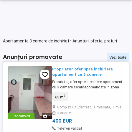
Apartamente 3 camere de inchiriat • Anunturi, oferte, preturi
Anunțuri promovate
Vezi toate
Proprietar ofer spre inchiriere
apartament cu 3 camere
Proprietar, ofer spre inchiriere apartament
cu 3 camere semidecomandate in zona
Complexului Studentesc. Locuinta se afla
2
65 m
la etajul 5 intr-un bloc anvelopat si cu lift.
Este mobilat si utilat integral. 400 euro.
Complex+Studentesc, Timisoara, Timis
Telefon
3 august
Promovat
5
400 EUR
Telefon validat