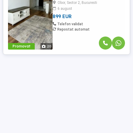
Obor, Sector 2, Bucuresti
din Sectorul 2. Amplasat la etajul 5, cu
6 august
orientare sud-vest și o vedere panoramică
spectaculoasă, apartamentul ...
899 EUR
Telefon validat
Repostat automat
Promovat
20