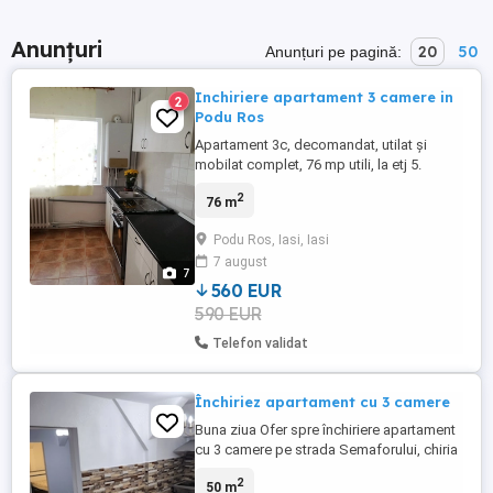
Anunțuri
20
50
Anunțuri pe pagină:
Inchiriere apartament 3 camere in
2
Podu Ros
Apartament 3c, decomandat, utilat și
mobilat complet, 76 mp utili, la etj 5.
Aproape de Palas Mall și alte zone de
2
76 m
interes. Nu se acceptă fumători sau
animale de companie. Chiria este 560 euro
Podu Ros, Iasi, Iasi
și o garanție de aceeași valoare. Este liber
7 august
începând cu luna august.
7
560 EUR
590 EUR
Telefon validat
Închiriez apartament cu 3 camere
Buna ziua Ofer spre închiriere apartament
cu 3 camere pe strada Semaforului, chiria
contra 400 euro luna. Pentru detalii mă
2
50 m
puteți contacta la Nr de telefon