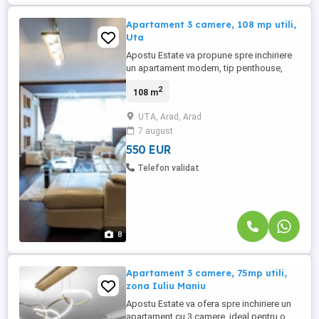
Apartament 3 camere, 108 mp utili,
Uta
Apostu Estate va propune spre inchiriere
un apartament modern, tip penthouse,
situat la ultimul etaj al unui bloc din
2
108 m
complexul Ared. Apartamentul are 3
camere, doua bai si un etaj interior, fiind
UTA, Arad, Arad
foarte spatios si luminos. Este mobilat
7 august
modern si utilat complet, cu
electrocasnice de ultima generatie ...
550 EUR
Telefon validat
8
Apartament 3 camere, 75mp utili,
zona Iuliu Maniu
Apostu Estate va ofera spre inchiriere un
apartament cu 3 camere, ideal pentru o