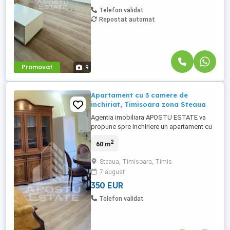
Telefon validat
Repostat automat
Promovat
9
Apartament cu 3 camere de
inchiriat, Timisoara zona Steaua
Agentia imobiliara APOSTU ESTATE va
propune spre inchiriere un apartament cu
3 camere, spatios si luminos, situat in
2
60 m
zona Steaua, o zona linistita si bine
pozitionata din Timisoara, potrivit pentru
Steaua, Timisoara, Timis
cupluri,persoane singure, sau studenti
7 august
care isi doresc o locuinta unde sa se
simta confortabil si cu acces ...
350 EUR
Telefon validat