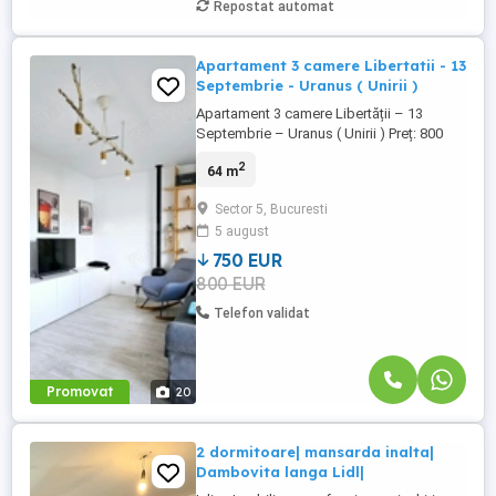
Repostat automat
Apartament 3 camere Libertatii - 13
Septembrie - Uranus ( Unirii )
Apartament 3 camere Libertății – 13
Septembrie – Uranus ( Unirii ) Preț: 800
euro/lună Suprafață: 75 mp utili Etaj: 5/6
2
64 m
Bloc: 2016 Disponibil imediat Exclusivitate
Apartament cu 3 camere, complet
Sector 5, Bucuresti
decomandat, situat în zona Libertății – 13
5 august
Septembrie – Uranus, într-un imobil
modern finalizat în 2016, ...
750 EUR
800 EUR
Telefon validat
Promovat
20
2 dormitoare| mansarda inalta|
Dambovita langa Lidl|