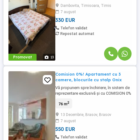
mobilat cu tot ce este nevoie .
Dambovita, Timisoara, Timis
Apartamentul are 2 clime, centrala proprie,
7 august
si se afla la mansarda. Chiria 330 euro +
garantia 330 ...
330 EUR
Telefon validat
Repostat automat
Promovat
13
Comision 0%! Apartament cu 3
camere, blocurile cu stalp Onix
Vă propunem spre închiriere, în sistem de
reprezentare exclusivă și cu COMISION 0%
pentru chiriași, un apartament cu 3 camere
2
76 m
la Onix in blocurile cu stalp. Blocul a fost
finalizat in anul 1989 si notiunea de
13 Decembrie, Brasov, Brasov
"blocurile cu stalp" vine la pachet cu o
7 august
notorietate mare in Brasov, prin faptul ca
ofera apartamente ...
550 EUR
Telefon validat