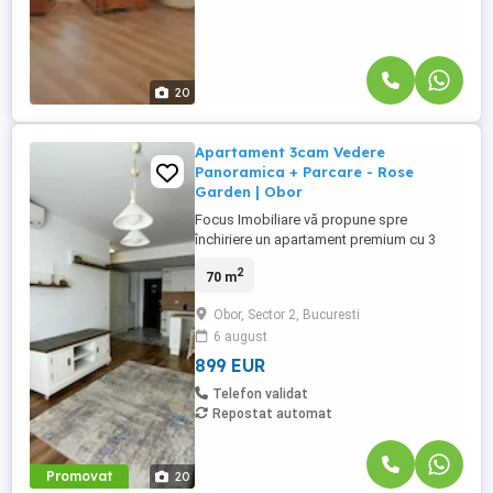
20
Apartament 3cam Vedere
Panoramica + Parcare - Rose
Garden | Obor
Focus Imobiliare vă propune spre
închiriere un apartament premium cu 3
camere, situat în Rose Garden Residence,
2
70 m
pe Șoseaua Colentina nr. 16, unul dintre
cele mai apreciate complexe rezidențiale
Obor, Sector 2, Bucuresti
din Sectorul 2. Amplasat la etajul 5, cu
6 august
orientare sud-vest și o vedere panoramică
spectaculoasă, apartamentul ...
899 EUR
Telefon validat
Repostat automat
Promovat
20