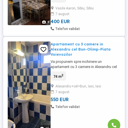
Vasile Aaron, Sibiu, Sibiu
7 august
400 EUR
9
Telefon validat
Apartament cu 3 camere in
Alexandru cel Bun-Olimp-Piata
Voievozilor
Va propunem spre inchiriere un
apartament cu 3 camere in Alexandru cel
Bun-Piata Voievozilor-Colegiul Virgil
2
74 m
Madgearu. Apartamentul este modelul
semidecomandat cu o suprafata de 74
Alexandru+cel+Bun, Iasi, Iasi
mp si se afla la etajul 5 din 8 intr-un bloc
7 august
dotat cu interfon si lift. Ca dotari dispune
de centrala termica proprie, aer ...
550 EUR
Telefon validat