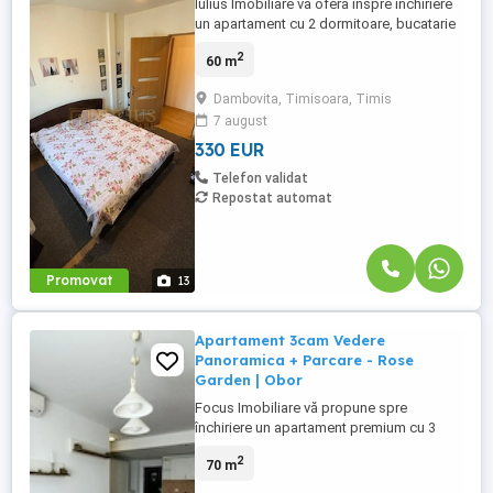
Iulius Imobiliare va ofera inspre inchiriere
un apartament cu 2 dormitoare, bucatarie
spatioasa, baie, hol, in zona Dambovita
2
60 m
langa Lidl. Apartamentul este utilat si
mobilat cu tot ce este nevoie .
Dambovita, Timisoara, Timis
Apartamentul are 2 clime, centrala proprie,
7 august
si se afla la mansarda. Chiria 330 euro +
garantia 330 ...
330 EUR
Telefon validat
Repostat automat
Promovat
13
Apartament 3cam Vedere
Panoramica + Parcare - Rose
Garden | Obor
Focus Imobiliare vă propune spre
închiriere un apartament premium cu 3
camere, situat în Rose Garden Residence,
2
70 m
pe Șoseaua Colentina nr. 16, unul dintre
cele mai apreciate complexe rezidențiale