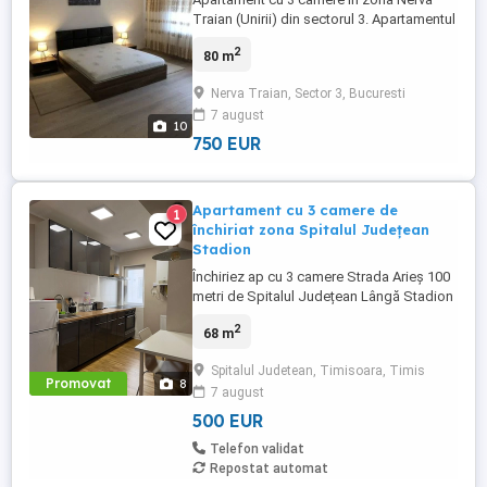
Traian (Unirii) din sectorul 3. Apartamentul
se afla la etajul 5 din 8 intr-un bloc
2
80 m
reabilitat, cu vedere pe ambele parti.
Apartamentul are o suprafata utila de 80
Nerva Traian, Sector 3, Bucuresti
mp, este mobilat modern si utilat complet.
7 august
Acesta dispune de urmatoarele dotari: aer
10
conditionat, masina ...
750 EUR
Apartament cu 3 camere de
1
închiriat zona Spitalul Județean
Stadion
Închiriez ap cu 3 camere Strada Arieș 100
metri de Spitalul Județean Lângă Stadion
Centrala pe gaz Aer condiționat Etajul 5
2
68 m
din 6 Bloc izolat Mobilat și utilat
Spitalul Judetean, Timisoara, Timis
Promovat
8
7 august
500 EUR
Telefon validat
Repostat automat