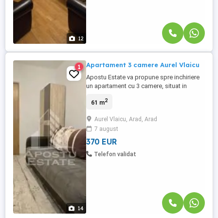
12
Apartament 3 camere Aurel Vlaicu
1
Apostu Estate va propune spre inchiriere
un apartament cu 3 camere, situat in
cartierul Vlaicu, Arad. Acesta se afla la
2
61 m
etajul 5 din 10 intr-un bloc curat, cu acces
rapid la mijloace de transport, magazine
Aurel Vlaicu, Arad, Arad
si alte facilitati. Apartamentul are o
7 august
suprafata utila de 61 mp, este complet
decomandat si se ...
370 EUR
Telefon validat
14