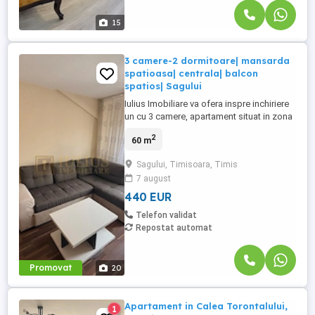
15
3 camere-2 dormitoare| mansarda
spatioasa| centrala| balcon
spatios| Sagului
Iulius Imobiliare va ofera inspre inchiriere
un cu 3 camere, apartament situat in zona
Sagului, Ana Ipatescu. Apartamentul este
2
60 m
alcatuit din 2 dormitoare, primul dormitor
se poate face si birou, este la alegerea
Sagului, Timisoara, Timis
viitorului chirias, dar este si un pat sigiliat
7 august
pentru o persoana care trebuie doar
montat. ...
440 EUR
Telefon validat
Repostat automat
Promovat
20
Apartament in Calea Torontalului,
1