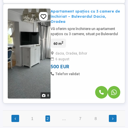
Apartament spațios cu 3 camere de
închiriat – Bulevardul Dacia,
Oradea
Vă oferim spre închiriere un apartament
spațios cu 3 camere, situat pe Bulevardul
Dacia, una dintre cele mai apreciate zone
2
60 m
rezidențiale din Oradea. Amplasat la etajul
5 din 8 al unui imobil prevăzut cu lift,
dacia, Oradea, Bihor
apartamentul beneficiază de o
6 august
compartimentare practică și funcțională,
fiind ideal pentru cei ...
500 EUR
Telefon validat
8
‹
›
1
2
…
7
8