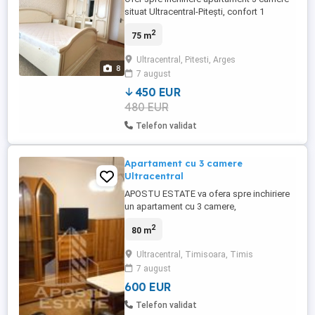
situat Ultracentral-Pitești, confort 1
decomandat, 2 grupuri sanitare, bloc cu
2
75 m
lift nou, centrala proprie, mobilat si utilat
complet. Perioadă minim 1 an, fără
Ultracentral, Pitesti, Arges
animale de companie. Preț chirie 450
8
7 august
euro+( 1 lună garanție). Comision agenție
50% din valoarea primei ...
450 EUR
480 EUR
Telefon validat
Apartament cu 3 camere
Ultracentral
APOSTU ESTATE va ofera spre inchiriere
un apartament cu 3 camere,
semidecomandat, la etajul 5, langa Piata
2
80 m
Victoriei. Vecinatati: - Prospero -
restaurante - statii de autobuz - parcuri
Ultracentral, Timisoara, Timis
Imobilul se intinde pe o suprafata utila de
7 august
80mp si este compartimentat astfel: -
bucatarie - living - 2 dormitoare - ...
600 EUR
Telefon validat