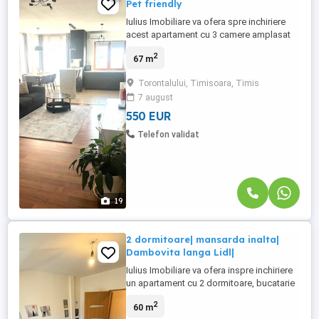
Pet friendly
Iulius Imobiliare va ofera spre inchiriere
acest apartament cu 3 camere amplasat
într-un complex rezidențial privat , mobilat
2
67 m
si utilat cu centrala proprie, 2 unitati de aer
conditionat, dispune de un living generos
Torontalului, Timisoara, Timis
cu bucătărie open-space, spații
7 august
generoase de depozitare si este situat
într-o zonă excelentă, ...
550 EUR
Telefon validat
19
2 dormitoare| mansarda inalta|
Dambovita langa Lidl|
Iulius Imobiliare va ofera inspre inchiriere
un apartament cu 2 dormitoare, bucatarie
spatioasa, baie, hol, in zona Dambovita
2
60 m
langa Lidl. Apartamentul este utilat si