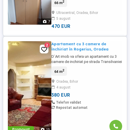
2
66 m
situat in aria ultracentrala facultatea de
medicina , Bulevard Decebal Xenopol. pret
Ultracentral, Oradea, Bihor
plus depozit o luna sau vand inf tel sau
5 august
whatsapp
7
470 EUR
Apartament cu 3 camere de
2
închiriat în Rogerius, Oradea
D`Art imob va ofera un apartament cu 3
camere de inchiriat pe strada Transilvaniei
din cartierul Rogerius. Apartamentul se
2
64 m
afla la etajul 5 al unui bloc cu 9 etaje si lift,
cu parcare la liber disponibile pe
Oradea, Bihor
Transilvaniei. Apartamentul este
4 august
decomandat si masoara o suprafata utila
de 64 mp compus din ...
380 EUR
Telefon validat
Repostat automat
Promovat
15