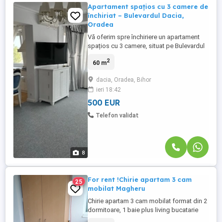
Apartament spațios cu 3 camere de
închiriat – Bulevardul Dacia,
Oradea
Vă oferim spre închiriere un apartament
spațios cu 3 camere, situat pe Bulevardul
Dacia, una dintre cele mai apreciate zone
2
60 m
rezidențiale din Oradea. Amplasat la etajul
5 din 8 al unui imobil prevăzut cu lift,
dacia, Oradea, Bihor
apartamentul beneficiază de o
ieri 18:42
compartimentare practică și funcțională,
fiind ideal pentru cei ...
500 EUR
Telefon validat
8
For rent !Chirie apartam 3 cam
25
mobilat Magheru
Chirie apartam 3 cam mobilat format din 2
dormitoare, 1 baie plus living bucatarie
separata plus beci amenajat SU 66 mp