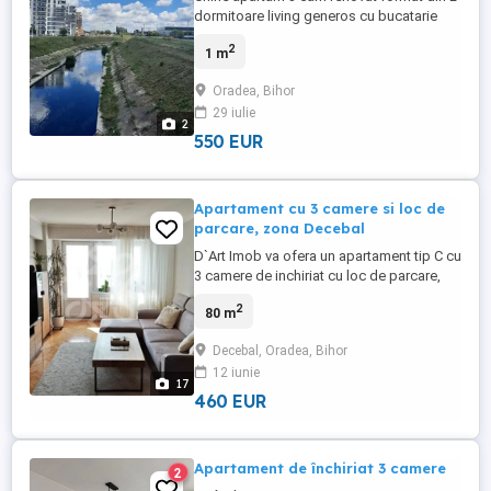
dormitoare living generos cu bucatarie
separata terasa mobilata utilata loc de
2
1 m
luat masa in curte plus spatii de
depozitare situate residential WESST
Oradea, Bihor
NUFARUL pret plus depozit o luna call or
29 iulie
what's app
2
550 EUR
Apartament cu 3 camere si loc de
parcare, zona Decebal
D`Art Imob va ofera un apartament tip C cu
3 camere de inchiriat cu loc de parcare,
situat pe bulevardul Decebal din Oradea.
2
80 m
Apartamentul are dubla orientare, este
decomandat si masoara o suprafața utila
Decebal, Oradea, Bihor
de 80 mp si este amplasat la etajul 5 /8,
12 iunie
bloc cu lift. Acesta este compartimentat
17
astfel: hol de ...
460 EUR
Apartament de închiriat 3 camere
2