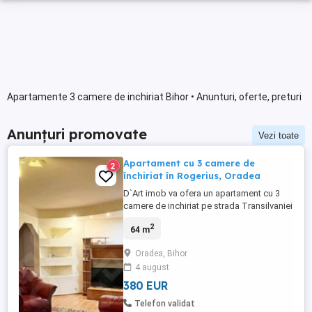
Apartamente 3 camere de inchiriat Bihor • Anunturi, oferte, preturi
Anunțuri promovate
Vezi toate
Apartament cu 3 camere de
2
închiriat în Rogerius, Oradea
D`Art imob va ofera un apartament cu 3
camere de inchiriat pe strada Transilvaniei
din cartierul Rogerius. Apartamentul se
2
64 m
afla la etajul 5 al unui bloc cu 9 etaje si lift,
cu parcare la liber disponibile pe
Oradea, Bihor
Transilvaniei. Apartamentul este
4 august
decomandat si masoara o suprafata utila
de 64 mp compus din ...
380 EUR
Telefon validat