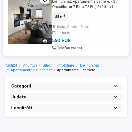
De închiriat: Apartament 3 camere, - Str.
Onestilor. nr 7 Bloc T2 Etaj 5 (2 lifturi
disponibile) , Oradea (Direct Proprietar).
2
85 m
Ofer spre inchiriere un apartament cu 3
camere , situat într-o zonă foarte bună
Iosia, Oradea, Bihor
excelentă și liniștită . Proprietatea se
11 iunie
închiriază direct de catre persoană ...
550 EUR
5
Telefon validat
Publi24
Anunțuri
Bihor
Imobiliare
De inchiriat
Apartamente de inchiriat
Apartamente 3 camere
Categorii
Județe
Localități