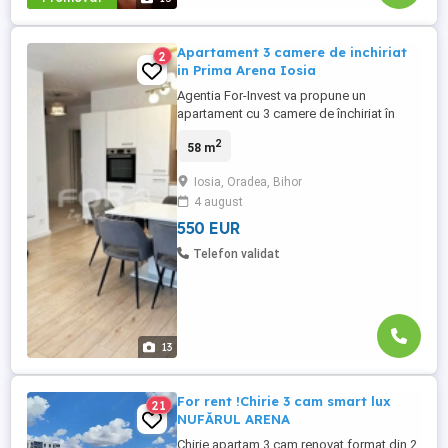
Apartament 3 camere de inchiriat
2
in Prima Arena Iosia
Agentia For-Invest va propune un
apartament cu 3 camere de închiriat în
Prima Arena, Ioșia Apartamentul situat în
2
58 m
complexul Prima Arena din cartierul Ioșia,
te întâmpină cu un design modern și o
Iosia, Oradea, Bihor
atmosferă caldă, primitoare. Cu o
4 august
suprafață utilă de 58 mp, locuința este
decomandată și amplasată la etajul ...
550 EUR
Telefon validat
13
For rent !Chirie 3 cam smart lux
21
NUFĂRUL ARENA
Chirie apartam 3 cam renovat format din 2