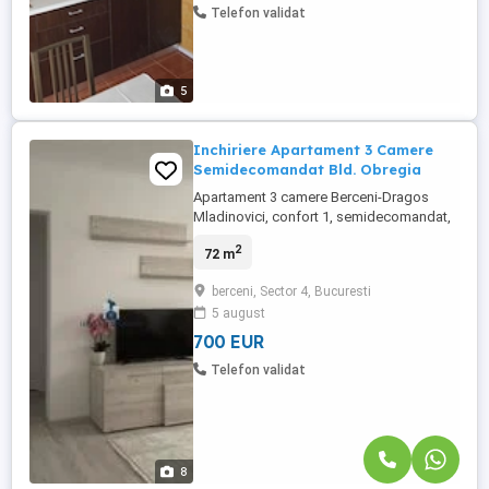
Telefon validat
5
Inchiriere Apartament 3 Camere
Semidecomandat Bld. Obregia
Apartament 3 camere Berceni-Dragos
Mladinovici, confort 1, semidecomandat,
etaj 5 din 8, suprafata 72 mp, an
2
72 m
constructie 1982. Are ferestre cu geam
termopan, parchet, gresie, faianta, usa
berceni, Sector 4, Bucuresti
metalica, 2 bai. Fara animale de companie.
5 august
Mobilat si utilat complet. Blocul este
reabilitat. Caracteristici: Nr. ...
700 EUR
Telefon validat
8