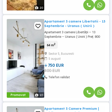
20
Apartament 3 camere Libertatii - 13
Septembrie - Uranus ( Unirii )
Apartament 3 camere Libertății – 13
Septembrie – Uranus ( Unirii ) Preț: 800
euro/lună Suprafață: 75 mp utili Etaj: 5/6
2
64 m
Bloc: 2016 Disponibil imediat Exclusivitate
Apartament cu 3 camere, complet
Sector 5, Bucuresti
decomandat, situat în zona Libertății – 13
5 august
Septembrie – Uranus, într-un imobil
modern finalizat în 2016, ...
750 EUR
800 EUR
Telefon validat
Promovat
20
Apartament 3 Camere Premium |