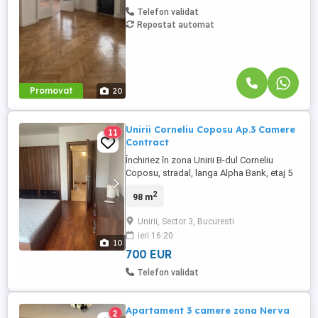
Telefon validat
Repostat automat
Promovat
20
Unirii Corneliu Coposu Ap.3 Camere
11
Contract
Închiriez în zona Unirii B-dul Corneliu
Coposu, stradal, langa Alpha Bank, etaj 5
8, apartament cu 3 camere, 2 bai, 2
2
98 m
balcoane cf. 1, decomandat, 100 mp
ultramodern, mobilat si utilat complet
Unirii, Sector 3, Bucuresti
modern. Contract ANAF 1+1
ieri 16:20
10
700 EUR
Telefon validat
Apartament 3 camere zona Nerva
2