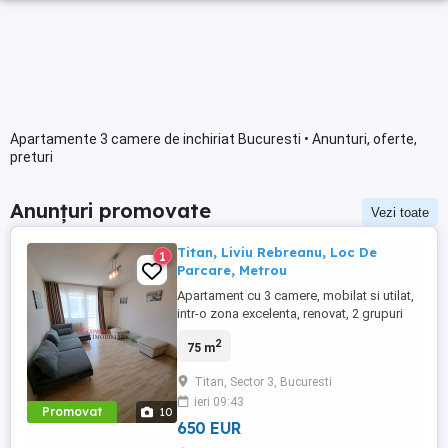
Apartamente 3 camere de inchiriat Bucuresti • Anunturi, oferte,
preturi
Anunțuri promovate
Vezi toate
Titan, Liviu Rebreanu, Loc De
1
Parcare, Metrou
Apartament cu 3 camere, mobilat si utilat,
intr-o zona excelenta, renovat, 2 grupuri
sanitare, 2 balcoane, AC, LOC DE
2
75 m
PARCARE, luminos, spatii de depozitare,
situat la etajul 5 in bloc de 10 nivele
Titan, Sector 3, Bucuresti
reabilitat. 1 luna chirie + 1 luna garantie
ieri 09:43
Promovat
10
650 EUR