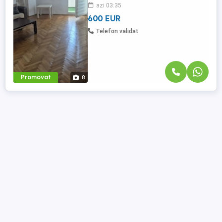
azi 03:35
mari, 2 bai, vedere stradală. Mobilat si
utilat complet, mașină spălat ...
600 EUR
Telefon validat
Promovat
8