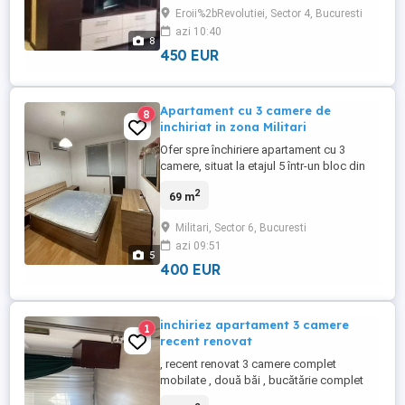
Apartamentul se află la 5 minute de mers
Eroii%2bRevolutiei, Sector 4, Bucuresti
pe jos de stația de metrou Eroii Revoluției
azi 10:40
și de Parcul Carol. Liniile de tramvai 1 și 7
8
asigură acces facil ...
450 EUR
Apartament cu 3 camere de
8
inchiriat in zona Militari
Ofer spre închiriere apartament cu 3
camere, situat la etajul 5 într-un bloc din
zona Militari. Apartamentul are 69 mp și
2
69 m
este mobilat. La doar 10 minute de mers
pe jos se află stația de metrou Gorjului, iar
Militari, Sector 6, Bucuresti
în zonă există stații de autobuz precum
azi 09:51
136 și 236, care asigură legături rapide
5
către diverse ...
400 EUR
inchiriez apartament 3 camere
1
recent renovat
, recent renovat 3 camere complet
mobilate , două băi , bucătărie complet
utilată acces ușor la transportul în comun ,