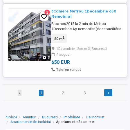
3Camere Metrou 1Decembrie 650
1
Nemobilat
Bloc nou2015 la 2 min de Metrou
1Decembrie.Ap nemobilat (doar bucătăria
este mobilată dar neutilata are doar
2
80 m
aragaz),stare bună necesită o curățare pe
care o rezolvăm noi.Liber imediat.3 cam
1Decembrie , Sector 3, Bucuresti
decomandat, centrala proprie, 2 balcoane,
4 august
2 băi, gresie, faianță, parchet, termopan. În
5
jur este o infrastructură ...
650 EUR
Telefon validat
›
‹
1
2
3
Publi24
Anunțuri
Bucuresti
Imobiliare
De inchiriat
Apartamente de inchiriat
Apartamente 3 camere