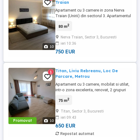
Traian
Apartament cu 3 camere in zona Nerva
Traian (Unirii) din sectorul 3. Apartamentul
se afla la etajul 5 din 8 intr-un bloc
2
80 m
reabilitat, cu vedere pe ambele parti.
Apartamentul are o suprafata utila de 80
Nerva Traian, Sector 3, Bucuresti
mp, este mobilat modern si utilat complet.
ieri 10:36
Acesta dispune de urmatoarele dotari: aer
10
conditionat, masina ...
750 EUR
Titan, Liviu Rebreanu, Loc De
1
Parcare, Metrou
Apartament cu 3 camere, mobilat si utilat,
intr-o zona excelenta, renovat, 2 grupuri
sanitare, 2 balcoane, AC, LOC DE
2
75 m
PARCARE, luminos, spatii de depozitare,
situat la etajul 5 in bloc de 10 nivele
Titan, Sector 3, Bucuresti
reabilitat. 1 luna chirie + 1 luna garantie
ieri 09:43
Promovat
10
650 EUR
Repostat automat