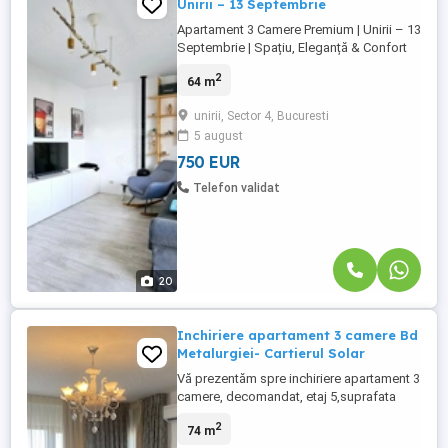
Unirii – 13 Septembrie
Apartament 3 Camere Premium | Unirii – 13
Septembrie | Spațiu, Eleganță & Confort
Descoperă un apartament spectaculos cu
2
64 m
3 camere, situat într-una dintre cele mai
apreciate zone ale Bucureștiului – Unirii –
unirii, Sector 4, Bucuresti
13 Septembrie, ideal pentru cei care își
5 august
doresc confort, acces rapid către centru
și un stil ...
750 EUR
Telefon validat
20
Inchiriere apartament 3 camere Bd
Metalurgiei- Cartierul Solar
Vă prezentăm spre inchiriere apartament 3
camere, decomandat, etaj 5,suprafata
utila 74 mp, loc de parcare subteran inclus
2
74 m
accesul făcându-se direct cu liftul pana in