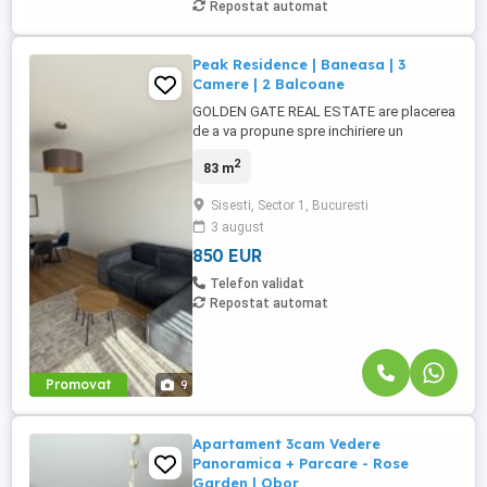
Repostat automat
Peak Residence | Baneasa | 3
Camere | 2 Balcoane
GOLDEN GATE REAL ESTATE are placerea
de a va propune spre inchiriere un
apartament de 3 camere, in zona Sisesti -
2
83 m
Baneasa. Solicitati predentare video.
Imobilul este situat la etajul 5 intr-un bloc
Sisesti, Sector 1, Bucuresti
cu regim de inaltime P + 11, finalizat in
3 august
anul 2021, avand o suprafata utila de 83
mp si 2 balcoane ...
850 EUR
Telefon validat
Repostat automat
Promovat
9
Apartament 3cam Vedere
Panoramica + Parcare - Rose
Garden | Obor