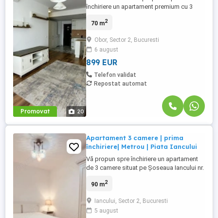
închiriere un apartament premium cu 3
camere, situat în Rose Garden Residence,
2
70 m
pe Șoseaua Colentina nr. 16, unul dintre
cele mai apreciate complexe rezidențiale
Obor, Sector 2, Bucuresti
din Sectorul 2. Amplasat la etajul 5, cu
6 august
orientare sud-vest și o vedere panoramică
spectaculoasă, apartamentul ...
899 EUR
Telefon validat
Repostat automat
Promovat
20
Apartament 3 camere | prima
închiriere| Metrou | Piata Iancului
Vă propun spre închiriere un apartament
de 3 camere situat pe Șoseaua Iancului nr.
13, la etajul 5 din 10, într-un bloc reabilitat
2
90 m
termic, prevăzut cu lift. Locuința este
renovată complet și se află la prima
Iancului, Sector 2, Bucuresti
închiriere, fiind pregătită pentru viitorii
5 august
chiriași în condiții foarte bune.