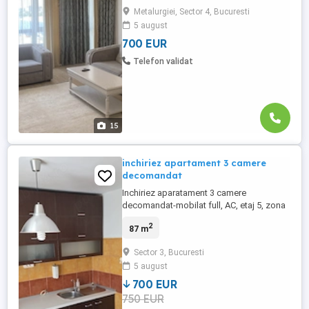
in zona de parcare. Apartamentul este
Metalurgiei, Sector 4, Bucuresti
situat pe B-dul Metalurgiei in cartierul
5 august
Solar. Acces la piscina din comlex. Pentru
vizionare nu ...
700 EUR
Telefon validat
15
inchiriez apartament 3 camere
decomandat
Inchiriez aparatament 3 camere
decomandat-mobilat full, AC, etaj 5, zona
Calea Vitan(str.Breaza), aproape mijloace
2
87 m
de transport in comun-la doua statii de
Mall Vitan
Sector 3, Bucuresti
5 august
700 EUR
750 EUR