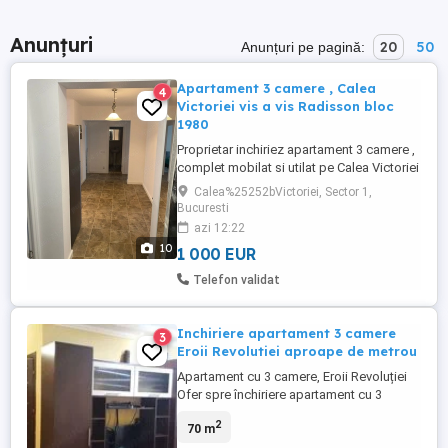
Anunțuri
20
50
Anunțuri pe pagină:
Apartament 3 camere , Calea
4
Victoriei vis a vis Radisson bloc
1980
Proprietar inchiriez apartament 3 camere ,
complet mobilat si utilat pe Calea Victoriei
102-108, bloc Alba. Apartamentul are o
Calea%25252bVictoriei, Sector 1,
suprafata utila de 79 mp si se afla la etajul
Bucuresti
5 intr-un bloc cu regim de inaltime P + 8.
azi 12:22
Apartamentul are 2 dormitoare si
10
1 000 EUR
sufragerie complet mobilate, bucatarie
spatioasa mobilata ...
Telefon validat
Inchiriere apartament 3 camere
3
Eroii Revolutiei aproape de metrou
Apartament cu 3 camere, Eroii Revoluției
Ofer spre închiriere apartament cu 3
camere, 70 mp, situat la etajul 5 într-un
2
70 m
bloc din zona Eroii Revoluției.