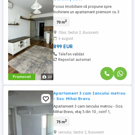
Focus Imobiliare vă propune spre
închiriere un apartament premium cu 3
camere, situat în Rose Garden Residence,
2
70 m
pe Șoseaua Colentina nr. 16, unul dintre
cele mai apreciate complexe rezidențiale
Obor, Sector 2, Bucuresti
din Sectorul 2. Amplasat la etajul 5, cu
6 august
orientare sud-vest și o vedere panoramică
spectaculoasă, apartamentul ...
899 EUR
Telefon validat
Repostat automat
Promovat
20
Apartament 3 cam Iancului metrou
- Sos. Mihai Bravu
Apartament 3 cam Iancului metrou - Sos.
Mihai Bravu, etaj 5 din 10 , conf 1,
decomandat, supraf. 75 mp. an
2
75 m
constructie 1984, bloc anvelopat, instalatii
electrice si saniare schimbate, gresie,
iancului, Sector 2, Bucuresti
faianta, termopan, parchet, 2 balcoane