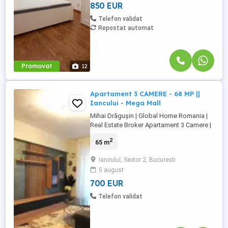
Apartamentul este ...
850 EUR
Telefon validat
Repostat automat
Promovat
12
Apartament 3 CAMERE - 68 MP ||
Iancului - Mega Mall
Mihai Drăgușin | Global Home Romania |
Real Estate Broker Apartament 3 Camere |
Șoseaua Iancului | 68 MP | Mobilat & Utilat
2
65 m
| Mega Mall Liber 1 Octombrie Detalii Zonă
Vă prezentăm spre închiriere un
Iancului, Sector 2, Bucuresti
apartament cu 3 camere, situat pe
5 august
Șoseaua Iancului, într-una dintre cele mai
bine conectate zone ale ...
700 EUR
Telefon validat