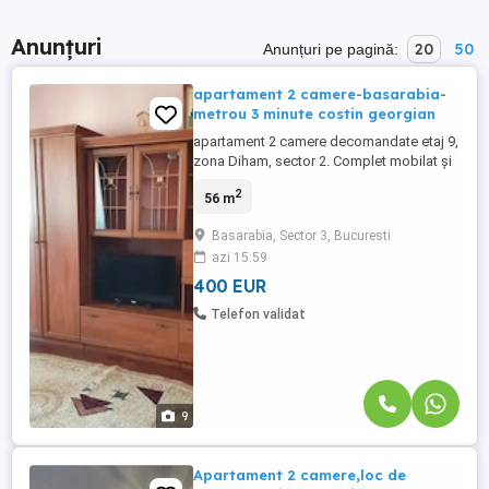
Anunțuri
20
50
Anunțuri pe pagină:
apartament 2 camere-basarabia-
metrou 3 minute costin georgian
apartament 2 camere decomandate etaj 9,
zona Diham, sector 2. Complet mobilat și
utilat, recent renovat și reabilitat termic. La
2
56 m
5 minute de metrou și alte mijloace de
transport, stradal. În zonă există foarte
Basarabia, Sector 3, Bucuresti
multe magazine, școli și grădinițe, parc
azi 15:59
IOR și Mega Mall
400 EUR
Telefon validat
9
Apartament 2 camere,loc de