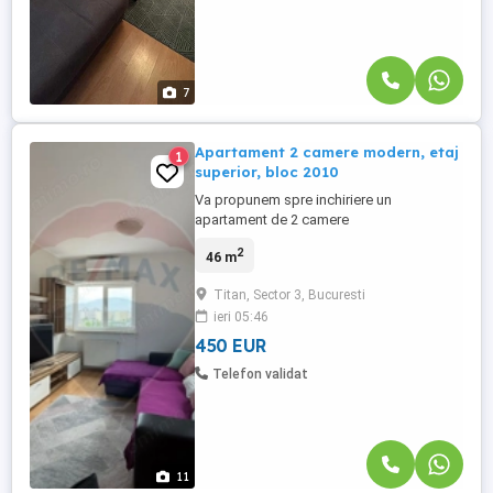
7
Apartament 2 camere modern, etaj
1
superior, bloc 2010
Va propunem spre inchiriere un
apartament de 2 camere
semidecomandat, situat intr-un bloc
2
46 m
construit in 2010, pe str. Fetesti nr 54-56, la
etajul 9 din 11-o alegere excelenta pentru
Titan, Sector 3, Bucuresti
cei care isi doresc confort, lumina naturala
ieri 05:46
si intimitate. Apartamentul beneficiaza de
un living generos si luminos, spatii ...
450 EUR
Telefon validat
11