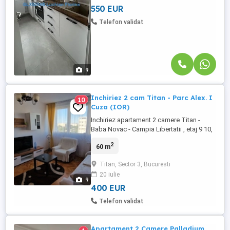
este situat ...
550 EUR
Telefon validat
9
Inchiriez 2 cam Titan - Parc Alex. I
10
Cuza (IOR)
Inchiriez apartament 2 camere Titan -
Baba Novac - Campia Libertatii , etaj 9 10,
in imobil reabilitat termic , foarte bine
2
60 m
pozitionat chiar in proximitatea parcului
Alexandru Ioan Cuza, aproape de toate
Titan, Sector 3, Bucuresti
punctele de interes general, mobilat , utilat
20 iulie
, Liber
9
400 EUR
Telefon validat
Apartament 2 Camere Palladium