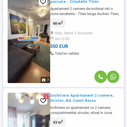
parcare - Citadella Titan
Apartament 2 camere de inchiriat intr-o
zona excelenta - Titan langa Auchan Titan,
la 20 minute de mers pe jos pana la
2
60 m
metrou 1 Decembrie 1918. Ideal pentru cei
care cauta o locatie linistita si acces facil
titan, Sector 3, Bucuresti
la mijloace de transport in comun
azi 13:55
restaurante, cafenele, scoli, piete, parcuri,
supermarketuri, ...
550 EUR
Telefon validat
7
Inchiriere Apartament 2 camere,
1
Dristor, Bd. Camil Ressu
Inchiriere un apartament cu 2 camere,
compartimentat circular, situat in zona
Dristor, pe Bulevardul Camil Ressu, zona
2
53 m
Sector 3. -Apartamentul se află la etajul 9