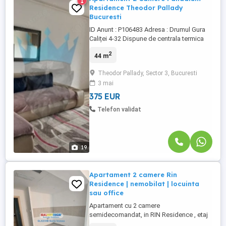
1
Residence Theodor Pallady
Bucuresti
ID Anunt : P106483 Adresa : Drumul Gura
Caliței 4-32 Dispune de centrala termica
proprie. Va propunem spre inchiriere un
2
44 m
apartament cu 2 Camere, complet mobilat
si utilat in zona Theodor Pallady .
Theodor Pallady, Sector 3, Bucuresti
Apartamentul are o suprafata de 43 mp si
3 mai
se afla la Etajul 9 intr-un bloc cu regim de
inaltime P + 11. Agent: ...
375 EUR
Telefon validat
19
Apartament 2 camere Rin
Residence | nemobilat | locuinta
sau office
Apartament cu 2 camere
semidecomandat, in RIN Residence , etaj
9, nemobilat neutilat, potrivit pentru