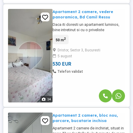
Apartament 2 camere, vedere
panoramica, Bd Camil Ressu
Daca iti doresti un apartament luminos,
bine intretinut si cu o priveliste
spectaculoasa asupra orasului, aceasta
2
50 m
proprietate de pe Bulevardul Camil Ressu,
nr 27, poate fi alegerea ideala. Situat la
Dristor, Sector 3, Bucuresti
etajul 9/10, apartamentul beneficiaza de o
5 august
vedere panoramica, lumina naturala din
plin si o compartimentare ...
530 EUR
Telefon validat
14
Apartament 2 camere, bloc nou,
parcare, bucatarie inchisa
Apartament 2 camere de inchiriat, situat in