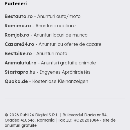
Parteneri
Bestauto.ro
- Anunturi auto/moto
Romimo.ro
- Anunturi imobiliare
Romjob.ro
- Anunturi locuri de munca
Cazare24.ro
- Anunturi cu oferte de cazare
Bestbike.ro
- Anunturi moto
Animalutul.ro
- Anunturi gratuite animale
Startapro.hu
- Ingyenes Apróhirdetés
Quoka.de
- Kostenlose Kleinanzeigen
© 2026 Publi24 Digital S.R.L. | Bulevardul Dacia nr 34,
Oradea 410346, Romania | Tax ID: RO20201084 -
site de
anunturi gratuite