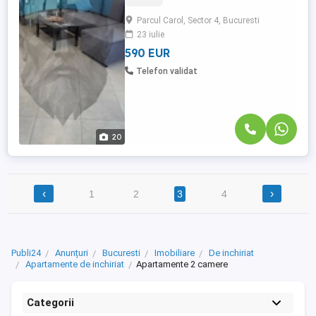
apartament cu 2 Camere, complet mobilat
Parcul Carol, Sector 4, Bucuresti
si utilat in zona Parcul Carol . Apartamentul
23 iulie
are o suprafata de 50 mp si se afla la
Etajul 9 intr-un ...
590 EUR
Telefon validat
20
‹
›
1
2
3
4
Publi24
Anunțuri
Bucuresti
Imobiliare
De inchiriat
Apartamente de inchiriat
Apartamente 2 camere
Categorii