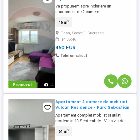
Va propunem spre inchiriere un
apartament de 2 camere
semidecomandat, situat intr-un bloc
2
46 m
construit in 2010, pe str. Fetesti nr 54-56, la
etajul 9 din 11-o alegere excelenta pentru
Titan, Sector 3, Bucuresti
cei care isi doresc confort, lumina naturala
ieri 05:46
si intimitate. Apartamentul beneficiaza de
un living generos si luminos, spatii ...
450 EUR
Telefon validat
Promovat
11
Apartament 2 camere de inchiriat
Vulcan Residence - Parc Sebastian
Apartament complet mobilat si utilat
modern in 13 Septembrie - Vis a vis de
parcul Mihail Sebastian, in cadrul
2
61 m
complexului Vulcan Residence.
Apartamentul situat la etaj 9 din 11, cu