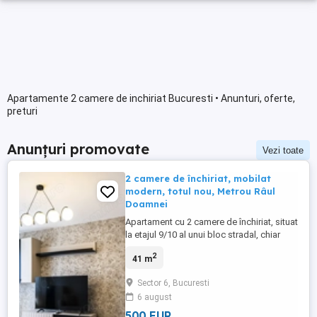
Apartamente 2 camere de inchiriat Bucuresti • Anunturi, oferte,
preturi
Anunțuri promovate
Vezi toate
2 camere de închiriat, mobilat
modern, totul nou, Metrou Râul
Doamnei
Apartament cu 2 camere de închiriat, situat
la etajul 9/10 al unui bloc stradal, chiar
lângă stația de metrou Râul Doamnei.
2
41 m
Poziția este unul dintre marile avantaje ale
proprietății: ai metroul la câțiva pași,
Sector 6, Bucuresti
Parcul Moghioroș aproape, Auchan
6 august
Drumul Taberei, tramvaiul 41 și toate
facilitățile. Apartamentul ...
500 EUR