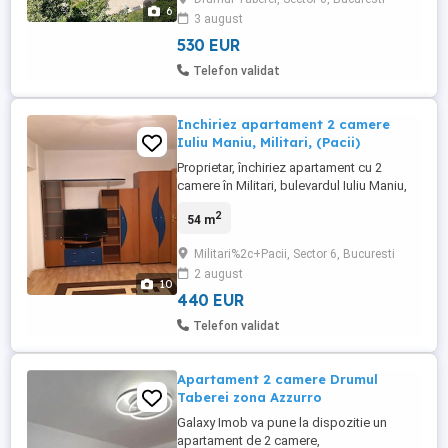
bine întreținut, cu 2 lifturi și scară recent
6
3 august
renovată. Dotări și avantaje: - Centrală
termică ...
530 EUR
Telefon validat
Inchiriez apartament 2 camere
Iuliu Maniu, Militari, (Pacii)
Proprietar, închiriez apartament cu 2
camere în Militari, bulevardul Iuliu Maniu,
nr. 75-77, (zona metrou Păcii).
2
54 m
Apartamentul este situat la etajul 9 al unui
bloc cu 10 etaje, reabilitat termic .
Militari%2c+Pacii, Sector 6, Bucuresti
Apartamentul este gata de utilizare și este
2 august
dotat cu mobilier, mașină de spălat,
10
frigider, cuptor, TV și ...
440 EUR
Telefon validat
Apartament 2 camere Drumul
Taberei zona Azzurro
Galaxy Imob va pune la dispozitie un
apartament de 2 camere,