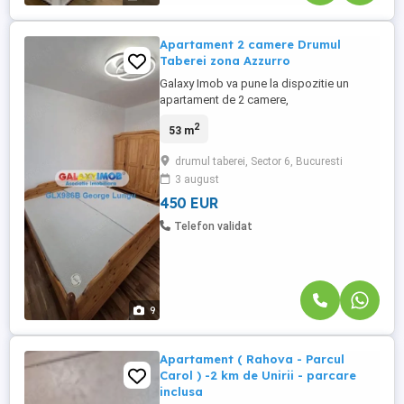
Apartament 2 camere Drumul
Taberei zona Azzurro
Galaxy Imob va pune la dispozitie un
apartament de 2 camere,
semidecomandat, situat in Drumul
2
53 m
Taberei, zona Raul Doamnei. Azzurro.
Detalii imobil: An constructie: 1980 Cladire
drumul taberei, Sector 6, Bucuresti
fara risc seismic Reabilitat termic: Da
3 august
Zona cu un ambient placut si
accesibilitate excelenta Detalii
450 EUR
apartament: Apartamentul ...
Telefon validat
9
Apartament ( Rahova - Parcul
Carol ) -2 km de Unirii - parcare
inclusa