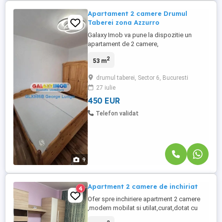
Apartament 2 camere Drumul
Taberei zona Azzurro
Galaxy Imob va pune la dispozitie un
apartament de 2 camere,
semidecomandat, situat in Drumul
2
53 m
Taberei, zona Raul Doamnei. Azzurro.
Detalii imobil: An constructie: 1980 Cladire
drumul taberei, Sector 6, Bucuresti
fara risc seismic Reabilitat termic: Da
27 iulie
Zona cu un ambient placut si
accesibilitate excelenta Detalii
450 EUR
apartament: Apartamentul ...
Telefon validat
9
Apartment 2 camere de inchiriat
4
Ofer spre inchiriere apartment 2 camere
,modern mobilat si utilat,curat,dotat cu
centrala termica proprie,aer conditionat,