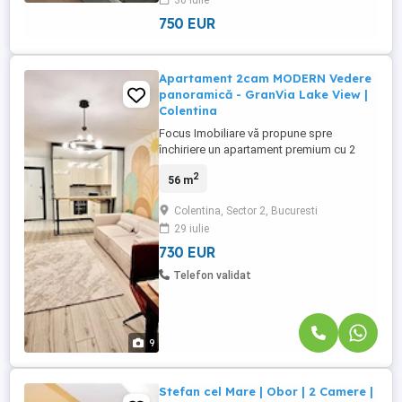
30 iulie
depozitare și finisaje de calitate. Este
ideal pentru ...
750 EUR
Apartament 2cam MODERN Vedere
panoramică - GranVia Lake View |
Colentina
Focus Imobiliare vă propune spre
închiriere un apartament premium cu 2
camere, situat în GranVia Lake View, unul
2
56 m
dintre cele mai noi și apreciate ansambluri
rezidențiale din zonă. Amplasat la etajul 9
Colentina, Sector 2, Bucuresti
din 10, într-un imobil finalizat în 2024,
29 iulie
prevăzut cu două lifturi, apartamentul
oferă o combinație ...
730 EUR
Telefon validat
9
Stefan cel Mare | Obor | 2 Camere |