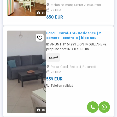
construit in anul 2014, curat, civilizat,
stefan cel mare, Sector 2, Bucuresti
proaspat renovat, semidecomandat, zona
29 iulie
linistita, lift, interfon, toate imbunatatirile,
14
zona centrala. Apartamentul ...
650 EUR
Parcul Carol-ISG Residence | 2
camere | centrala | bloc nou
ID ANUNT: P164291 LION IMOBILIARE va
propune spre INCHIRIERE un
APARTAMENT 2 CAMERE , complet
2
55 m
mobilat si utilat in zona Parcului Carol,
complex ISG Residence. Apartamentul are
Parcul Carol, Sector 4, Bucuresti
o suprafata de 54mp si se afla la ETAJUL
28 iulie
9 intr-un bloc cu regim de inaltime P + 9.
Zona linistita Centrala proprie Bucataria ...
539 EUR
Telefon validat
10