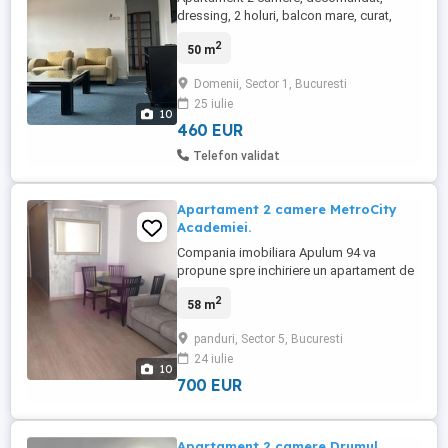
dressing, 2 holuri, balcon mare, curat,
mobilat utilat complet, parchet
2
50 m
natural,mochetat,catv, aer conditionat, 50
mp, etaj 9 din 10, luminos, vedere
Domenii, Sector 1, Bucuresti
panoramica, bloc reabilitat termic, 2 lifturi
25 iulie
noi, situat central, bd. Ion Mihalache - Piata
10
Domenii, parcul Herastrau, ...
460 EUR
Telefon validat
Apartament 2 camere MetroCity
Academiei.
Compania imobiliara Apulum 94 va
propune spre inchiriere un apartament de
2 camere situat in complexul MetroCity de
2
58 m
pe strada Progresului, in apropiere de
Razoare. Apartamentul este
panduri, Sector 5, Bucuresti
semidecomandat, situat la etajul 9/10 si
24 iulie
este mobiloat si utilat in totalitate, cu
10
finisaje de foarte buna calitate. Zona ...
700 EUR
Apartament 2 camere Drumul