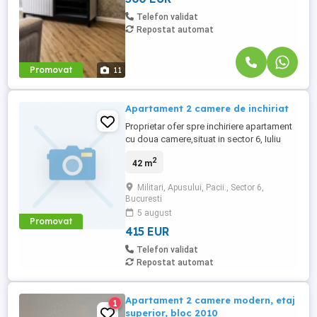
Telefon validat
Repostat automat
Promovat
11
Apartament 2 camere de inchiriat
Proprietar ofer spre inchiriere apartament
cu doua camere,situat in sector 6, Iuliu
Maniu 186, colt cu strada Apusului.
2
42 m
Imobilul se afla intre statiile de metrou
Gorjului si Pacii la aproximativ 5 minute de
Militari, Apusului, Pacii., Sector 6,
mers pe jos Apartamentul este mobilat si
Bucuresti
utilat complet, diepune de toate
5 august
electronicele si electrocasnicele ...
Promovat
415 EUR
Telefon validat
Repostat automat
Apartament 2 camere modern, etaj
1
superior, bloc 2010