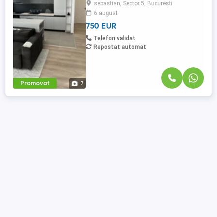
sebastian, Sector 5, Bucuresti
vedere spre strada Mihail Sebastian, este
6 august
compus din living cu Bucatarie open
space, dormitor spatios, o baie si un
750 EUR
Balcon ...
Telefon validat
Repostat automat
Promovat
7