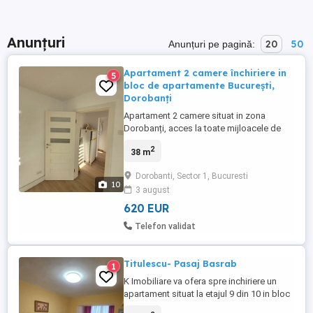
Anunțuri
20
50
Anunțuri pe pagină:
Apartament 2 camere închiriere in
5
bloc de apartamente București,
Dorobanți
Apartament 2 camere situat in zona
Dorobanți, acces la toate mijloacele de
transport, proaspăt renovat, NEMOBILAT,
2
38 m
bucătărie utilata, aer condiționat Daikin in
fiecare camera, instalație electrica noua,
Dorobanti, Sector 1, Bucuresti
fiecare camera are cate 6 prize, aparataj
10
3 august
Biticino, balcon închis. Ideal pentru un
birou mic. Direct ...
620 EUR
Telefon validat
Titulescu- Pasaj Basrab
1
K Imobiliare va ofera spre inchiriere un
apartament situat la etajul 9 din 10 in bloc
cu doua lifturi, liber, mobilat, utilat, cu