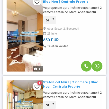
Bloc Nou | Centrala Proprie
Va propunem spre inchiriere apartament 2
camere Stefan cel Mare. Apartamentul
este situat la etajul 9 al unui bloc cu 9
2
56 m
etaje, cu o suprafata utila de 60 mp, bloc
construit in anul 2014, curat, civilizat,
obor, Sector 2, Bucuresti
proaspat renovat, semidecomandat, zona
29 iulie
linistita, lift, interfon, toate imbunatatirile,
zona centrala. Apartamentul ...
650 EUR
Telefon validat
14
Stefan cel Mare | 2 Camere | Bloc
1
Nou | Centrala Proprie
Va propunem spre inchiriere apartament 2
camere Stefan cel Mare. Apartamentul
este situat la etajul 9 al unui bloc cu 9
2
60 m
etaje, cu o suprafata utila de 60 mp, bloc