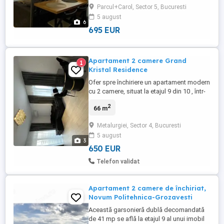
Parcul+Carol, Sector 5, Bucuresti
5 august
6
695 EUR
Apartament 2 camere Grand
1
Kristal Residence
Ofer spre închiriere un apartament modern
cu 2 camere, situat la etajul 9 din 10 , într-
un bloc nou, finalizat în 2025, dotat cu 2
2
66 m
lifturi în complex Grand Kristal Residence
DESCRIERE APARTAMENT * 2 camere,
Metalurgiei, Sector 4, Bucuresti
suprafață utilă totală 66 mp, complet
5 august
mobilat și utilat cu bun gust * Încălzire în
3
pardoseală ...
650 EUR
Telefon validat
Apartament 2 camere de închiriat,
Novum Politehnica-Grozavesti
Această garsonieră dublă decomandată
de 41 mp se află la etajul 9 al unui imobil