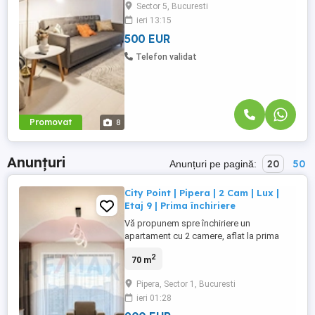
Sector 5, Bucuresti
Bucureștiului. O locuință ideală pentru cei
ieri 13:15
care își doresc confort, acces rapid către
centrul orașului ...
500 EUR
Telefon validat
Promovat
8
Anunțuri
20
50
Anunțuri pe pagină:
City Point | Pipera | 2 Cam | Lux |
Etaj 9 | Prima închiriere
Vă propunem spre închiriere un
apartament cu 2 camere, aflat la prima
închiriere, situat într-un imobil nou din
2
70 m
complexul rezidențial City Point, în zona
Pipera-Aviației. Apartamentul este complet
Pipera, Sector 1, Bucuresti
mobilat și utilat, amenajat cu finisaje
ieri 01:28
premium, mobilier de calitate și
electrocasnice moderne, fiind ...