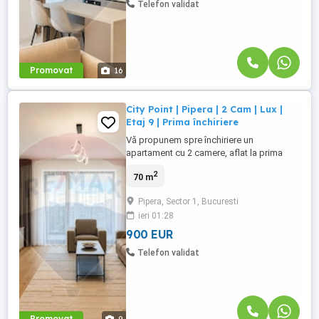
Telefon validat
Promovat
16
City Point | Pipera | 2 Cam | Lux |
Etaj 9 | Prima închiriere
Vă propunem spre închiriere un
apartament cu 2 camere, aflat la prima
închiriere, situat într-un imobil nou din
2
70 m
complexul rezidențial City Point, în zona
Pipera-Aviației. Apartamentul este complet
Pipera, Sector 1, Bucuresti
mobilat și utilat, amenajat cu finisaje
ieri 01:28
premium, mobilier de calitate și
electrocasnice moderne, fiind ...
900 EUR
Telefon validat
Promovat