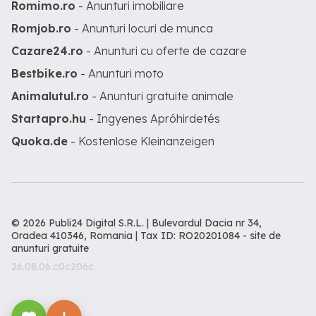
Romimo.ro
- Anunturi imobiliare
Romjob.ro
- Anunturi locuri de munca
Cazare24.ro
- Anunturi cu oferte de cazare
Bestbike.ro
- Anunturi moto
Animalutul.ro
- Anunturi gratuite animale
Startapro.hu
- Ingyenes Apróhirdetés
Quoka.de
- Kostenlose Kleinanzeigen
© 2026 Publi24 Digital S.R.L. | Bulevardul Dacia nr 34,
Oradea 410346, Romania | Tax ID: RO20201084 -
site de
anunturi gratuite
26.08.06.c0c206c