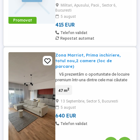
Gorjului si Pacii la aproximativ 5 minute de
Militari, Apusului, Pacii., Sector 6,
mers pe jos Apartamentul este mobilat si
Bucuresti
utilat complet, diepune de toate
5 august
electronicele si electrocasnicele ...
Promovat
415 EUR
Telefon validat
Repostat automat
Zona Marriot, Prima inchiriere,
totul nou,2 camere (loc de
parcare)
Vă prezentăm o oportunitate de locuire
premium într-una dintre cele mai căutate
zone ale Capitalei – zona Marriott. Acest
2
47 m
apartament de Tip C, situat la etaj superior
(9), in complexul Zenith Belle Tour,
13 Septembrie, Sector 5, Bucuresti
redefineste confortul urban printr-un
5 august
design inteligent și o orientare ...
640 EUR
Telefon validat