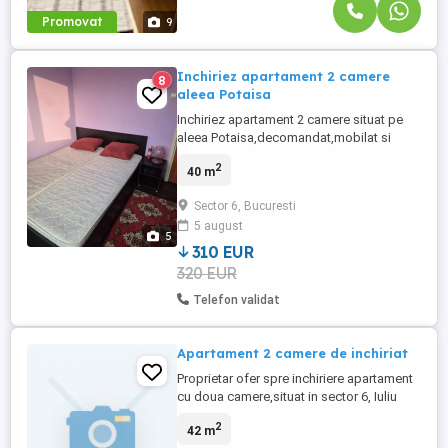
Promovat
9
Inchiriez apartament 2 camere
8
aleea Potaisa
Inchiriez apartament 2 camere situat pe
aleea Potaisa,decomandat,mobilat si
utilat complet,electrocasnice noi,cablu tv
2
40 m
si internet,etaj 9 din10,in apropiere statie
autobuz si metrou Raul Doamnei.
Sector 6, Bucuresti
Apartamentul se inchirieza la 1- 2
5 august
persoane de sex
5
feminin,nefumatoare,fara animale de
310 EUR
companie.
320 EUR
Telefon validat
Apartament 2 camere de inchiriat
Proprietar ofer spre inchiriere apartament
cu doua camere,situat in sector 6, Iuliu
Maniu 186, colt cu strada Apusului.
2
42 m
Imobilul se afla intre statiile de metrou