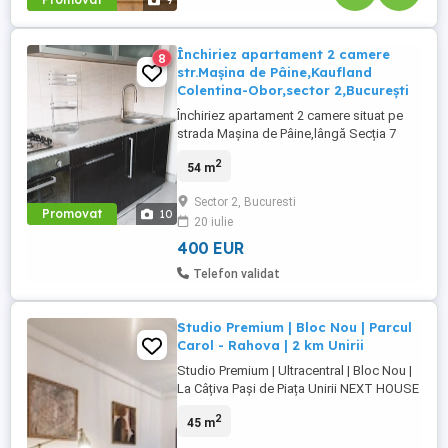
9
Închiriez apartament 2 camere
8
str.Mașina de Pâine,Kaufland
Colentina-Obor,sector 2,București
Închiriez apartament 2 camere situat pe
strada Mașina de Pâine,lângă Secția 7
Poliție,sector 2,București. Bloc monolit din
2
54 m
anii 70 reabilitat termic în zonă civilizată și
liniștită.Este situat în apropiere de
Sector 2, Bucuresti
Kaufland Colentina și Veranda Mall,la 2
Promovat
10
20 iulie
stații STB distanța față de Bucur Obor și
stația de ...
400 EUR
Telefon validat
Studio Premium | Bloc Nou | Parcul
Carol - Rahova | 2 km Unirii
Studio Premium | Ultracentral | Bloc Nou |
La Câțiva Pași de Piața Unirii NEXT HOUSE
vă propune spre închiriere un studio
2
45 m
modern și elegant, situat într-un imobil
nou, într-o zonă ultracentrală a