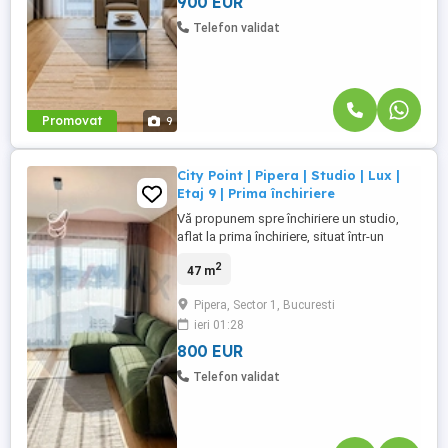
900 EUR
Telefon validat
Promovat
9
City Point | Pipera | Studio | Lux |
Etaj 9 | Prima închiriere
Vă propunem spre închiriere un studio,
aflat la prima închiriere, situat într-un
imobil nou din complexul rezidențial City
2
47 m
Point, în zona Pipera–Aviației. Studio-ul
este complet mobilat și utilat, amenajat cu
Pipera, Sector 1, Bucuresti
finisaje premium, mobilier de calitate și
ieri 01:28
electrocasnice moderne, fiind pregătit
pentru mutare ...
800 EUR
Telefon validat