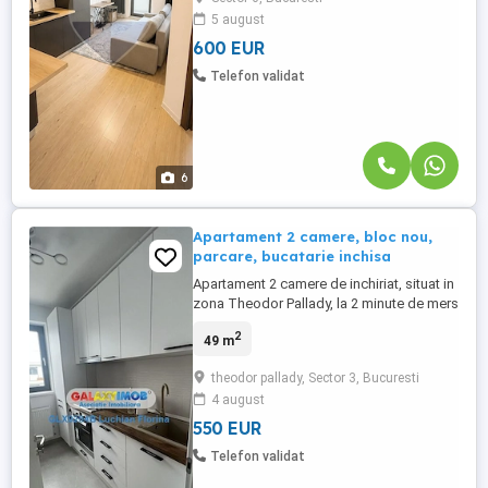
studenți, tineri profesioniști sau un cuplu.
5 august
Apartamentul beneficiază de o
poziționare excelentă, cu acces rapid ...
600 EUR
Telefon validat
6
Apartament 2 camere, bloc nou,
parcare, bucatarie inchisa
Apartament 2 camere de inchiriat, situat in
zona Theodor Pallady, la 2 minute de mers
pe jos pana la metrou Anghel Saligny. La
2
49 m
mica distanta fata de locurile de interes :
Auchan Titan, Ikea, Lidl, Jumbo, Auchan,
theodor pallady, Sector 3, Bucuresti
Decahlon, Jysk, Metro, Kika, Dedeman,
4 august
iesirea spre Autostrada Soarelui. Acesta
este situat ...
550 EUR
Telefon validat