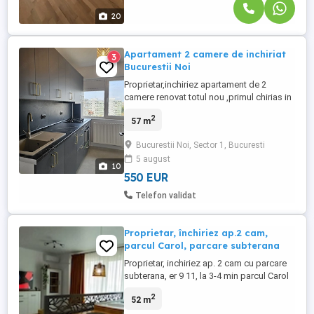
20
Apartament 2 camere de inchiriat
3
Bucurestii Noi
Proprietar,inchiriez apartament de 2
camere renovat totul nou ,primul chirias in
Bucurestii noi aproape de Parcul
2
57 m
Bazilescu zona linistita etaj 9 din 10 cu lift
nou modern montat in 2025 cu o
Bucurestii Noi, Sector 1, Bucuresti
panorama superba,supraveghere
5 august
video.Este aproape de 2 intrari de metrou
10
Bazilescu 5 min si Jiului, de Kaufland ...
550 EUR
Telefon validat
Proprietar, închiriez ap.2 cam,
parcul Carol, parcare subterana
Proprietar, inchiriez ap. 2 cam cu parcare
subterana, er 9 11, la 3-4 min parcul Carol
intersecție trasee mijloace transport, 2 AC,
2
52 m
MSV