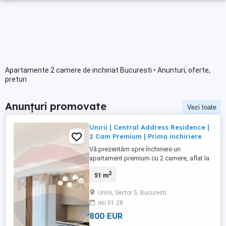
Apartamente 2 camere de inchiriat Bucuresti • Anunturi, oferte,
preturi
Anunțuri promovate
Vezi toate
Unirii | Central Address Residence |
2 Cam Premium | Prima inchiriere
Vă prezentăm spre închiriere un
apartament premium cu 2 camere, aflat la
prima închiriere, în cadrul complexului
2
51 m
rezidențial Central Address Residence –
un ansamblu modern, apreciat pentru
Unirii, Sector 5, Bucuresti
poziționarea excelentă și accesul rapid
ieri 01:28
către centrul Capitalei. Situat la etajul 9 al
unui imobil finalizat în ...
800 EUR