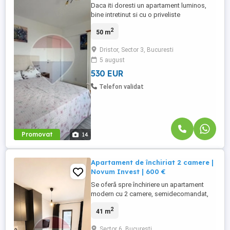
Daca iti doresti un apartament luminos,
bine intretinut si cu o priveliste
spectaculoasa asupra orasului, aceasta
2
50 m
proprietate de pe Bulevardul Camil Ressu,
nr 27, poate fi alegerea ideala. Situat la
Dristor, Sector 3, Bucuresti
etajul 9/10, apartamentul beneficiaza de o
5 august
vedere panoramica, lumina naturala din
plin si o compartimentare ...
530 EUR
Telefon validat
Promovat
14
Apartament de închiriat 2 camere |
Novum Invest | 600 €
Se oferă spre închiriere un apartament
modern cu 2 camere, semidecomandat,
având o suprafață de 41 mp utili + balcon,
2
41 m
situat în complexul rezidențial Novum
Invest. Locuința este ideală pentru
Sector 6, Bucuresti