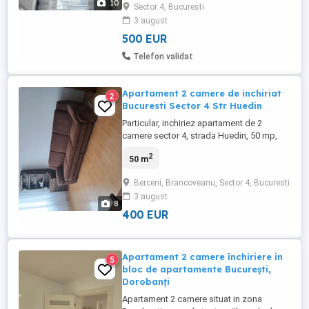
10
Sector 4, Bucuresti
langa metroul Aparatorii Patriei. Recent
3 august
renovat integral Fara centrala proprie
Mobilier nou în living ...
500 EUR
Telefon validat
Apartament 2 camere de inchiriat
2
Bucuresti Sector 4 Str Huedin
Particular, inchiriez apartament de 2
camere sector 4, strada Huedin, 50 mp,
decomandat, etaj 9 10, mobilat, utilat, aer
2
50 m
conditionat. 400 euro 1+1l una garantie.
tel: Nu colaborez cu agentii!
Berceni, Brancoveanu, Sector 4, Bucuresti
3 august
8
400 EUR
Apartament 2 camere închiriere in
5
bloc de apartamente București,
Dorobanți
Apartament 2 camere situat in zona