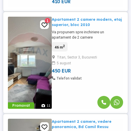
410 EUR
Apartament 2 camere modern, etaj
1
superior, bloc 2010
Va propunem spre inchiriere un
apartament de 2 camere
semidecomandat, situat intr-un bloc
2
46 m
construit in 2010, pe str. Fetesti nr 54-56, la
etajul 9 din 11-o alegere excelenta pentru
Titan, Sector 3, Bucuresti
cei care isi doresc confort, lumina naturala
5 august
si intimitate. Apartamentul beneficiaza de
un living generos si luminos, spatii ...
450 EUR
Telefon validat
Promovat
11
Apartament 2 camere, vedere
panoramica, Bd Camil Ressu