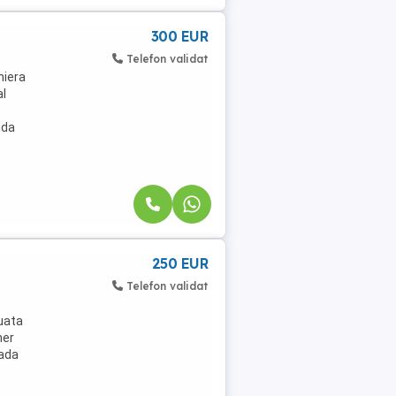
300 EUR
Telefon validat
niera
al
ida
250 EUR
Telefon validat
tuata
ner
rada