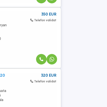
350 EUR
Telefon validat
aryan
0
320
320 EUR
Telefon validat
tuata
i
ala