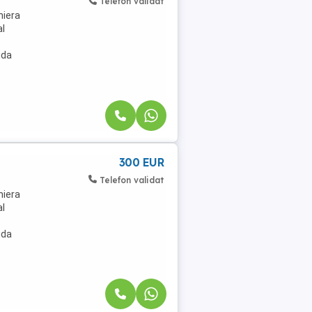
Telefon validat
niera
al
ida
300 EUR
Telefon validat
niera
al
ida