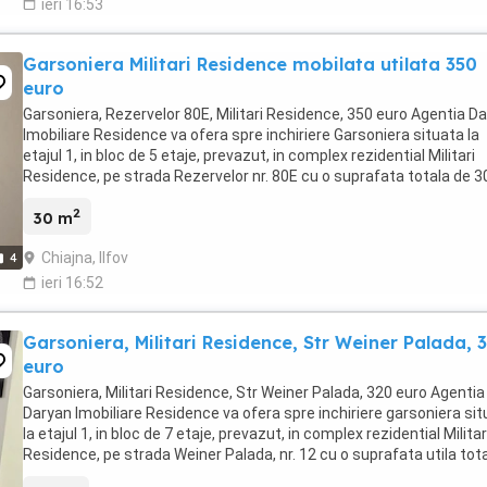
ieri 16:53
Garsoniera Militari Residence mobilata utilata 350
euro
Garsoniera, Rezervelor 80E, Militari Residence, 350 euro Agentia D
Imobiliare Residence va ofera spre inchiriere Garsoniera situata la
etajul 1, in bloc de 5 etaje, prevazut, in complex rezidential Militari
Residence, pe strada Rezervelor nr. 80E cu o suprafata totala de 3
mp. Pozitie: Situata ...
2
30 m
Chiajna, Ilfov
4
ieri 16:52
Garsoniera, Militari Residence, Str Weiner Palada, 
euro
Garsoniera, Militari Residence, Str Weiner Palada, 320 euro Agentia
Daryan Imobiliare Residence va ofera spre inchiriere garsoniera si
la etajul 1, in bloc de 7 etaje, prevazut, in complex rezidential Militar
Residence, pe strada Weiner Palada, nr. 12 cu o suprafata utila tot
de 35 mpu. Pozitie: Situat ...