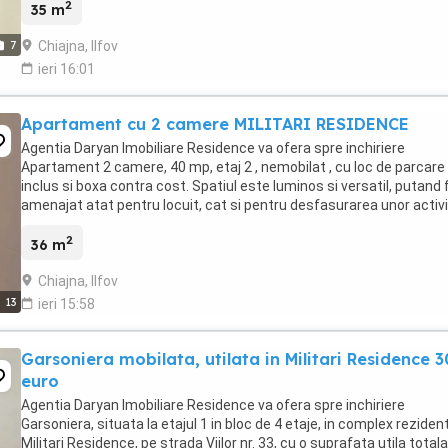
2
35 m
Chiajna, Ilfov
7
ieri 16:01
Apartament cu 2 camere MILITARI RESIDENCE
Agentia Daryan Imobiliare Residence va ofera spre inchiriere
Apartament 2 camere, 40 mp, etaj 2 , nemobilat , cu loc de parcare
inclus si boxa contra cost. Spatiul este luminos si versatil, putand f
amenajat atat pentru locuit, cat si pentru desfasurarea unor activi
de beauty (make-up, cosmetica, ...
2
36 m
Chiajna, Ilfov
13
ieri 15:58
Garsoniera mobilata, utilata in Militari Residence 
euro
Agentia Daryan Imobiliare Residence va ofera spre inchiriere
Garsoniera, situata la etajul 1 in bloc de 4 etaje, in complex rezident
Militari Residence, pe strada Viilor nr. 33, cu o suprafata utila total