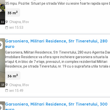
35 mpu. Pozitie: Situat pe strada Viilor cu iesire foarte rapida spre b
Uverturii, si ...
2
35 m
Chiajna, Ilfov
11
ieri 15:53
Garsoniera, Militari Residence, Str Tineretului, 280
euro
Garsoniera, Militari Residence, Str Tineretului, 280 euro Agentia Da
Imobiliare Residence va ofera spre inchiriere garsoniera situata la
etajul 4, in bloc de 7 etaje, prevazut, in complex rezidential Militari
Residence, pe strada Tineretului, nr. 19 cu o suprafata utila totala 
34 mpu. Pozitie: Situat ...
2
36 m
Chiajna, Ilfov
13
ieri 15:49
Garsoniera, Militari Residence, Str Tineretului, 300
euro