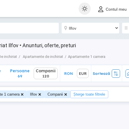
Persoane
Companii
RON
EUR
Sortează
Contul meu
69
120
t Ilfov • Anunturi, oferte, preturi
De inchiriat
Apartamente de inchiriat
Apartamente 1 camera
e
Persoane
Companii
RON
EUR
Sortează
69
120
te 1 camera
Ilfov
Companii
Șterge toate filtrele