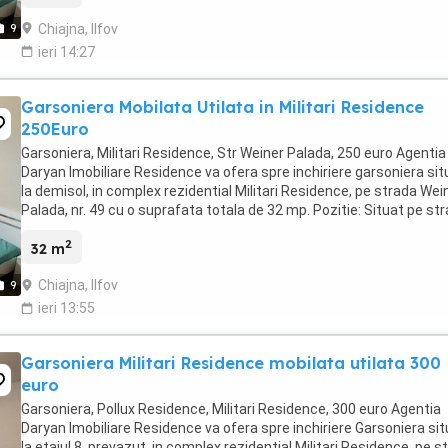
Chiajna, Ilfov
9
ieri 14:27
Garsoniera Mobilata Utilata in Militari Residence
250Euro
Garsoniera, Militari Residence, Str Weiner Palada, 250 euro Agentia
Daryan Imobiliare Residence va ofera spre inchiriere garsoniera si
la demisol, in complex rezidential Militari Residence, pe strada Wei
Palada, nr. 49 cu o suprafata totala de 32 mp. Pozitie: Situat pe st
Weiner Palada ...
2
32 m
Chiajna, Ilfov
9
ieri 13:55
Garsoniera Militari Residence mobilata utilata 300
euro
Garsoniera, Pollux Residence, Militari Residence, 300 euro Agentia
Daryan Imobiliare Residence va ofera spre inchiriere Garsoniera si
la etajul 8, prevazut, in complex rezidential Militari Residence, pe s