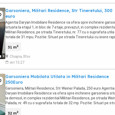
Garsoniera, Militari Residence, Str Tineretului, 300
euro
Agentia Daryan Imobiliare Residence va ofera spre inchiriere garso
situata la etajul 1, in bloc de 7 etaje, prevazut, in complex rezidenti
Militari Residence, pe strada Tineretului, nr. 77 cu o suprafata utila
totala de 31 mpu. Pozitie: Situat pe strada Tineretului cu iesire rap
spre Strada ...
2
31 m
Chiajna, Ilfov
9
ieri 15:27
Garsoniera Mobilata Utilata in Militari Residence
250Euro
Garsoniera, Militari Residence, Str Weiner Palada, 250 euro Agentia
Daryan Imobiliare Residence va ofera spre inchiriere garsoniera si
la demisol, in complex rezidential Militari Residence, pe strada Wei
Palada, nr. 49 cu o suprafata totala de 32 mp. Pozitie: Situat pe st
Weiner Palada ...
2
32 m