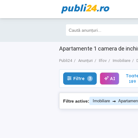
publi
24
.ro
Toate
Filtre
AI
3
189
Apartamente 1 camera de inchiria
Publi24
Anunțuri
Ilfov
Imobiliare
Toat
Filtre
AI
3
189
→
Filtre active:
Imobiliare
Apartamen