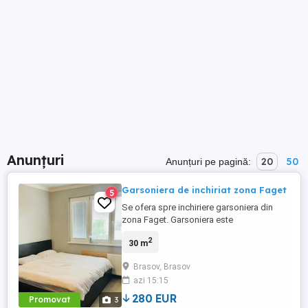
Anunțuri
20
50
Anunțuri pe pagină:
Garsoniera de inchiriat zona Faget
5
Se ofera spre inchiriere garsoniera din
zona Faget. Garsoniera este
decomandata, dsipune de o suprafata de
2
30 m
30mp si se situeaza la etajul 2. Zona este
linistita, iar aceesul este facil cu
Brasov, Brasov
transportul in comun. Va rugam sa ne
azi 15:15
contactati la numarul de telefon afisat
pentru mai multe detalii!
280 EUR
Promovat
3