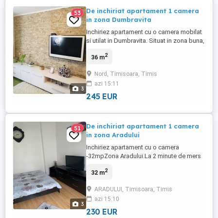
De inchiriat apartament 1 camera
53
in zona Dumbravita
Inchiriez apartament cu o camera mobilat
si utilat in Dumbravita. Situat in zona buna,
aproape de magazine si mijloace de
2
36 m
transport. Fara animale de companie. Mai
multe detalii la telefon. Suprafata 36 mp ,
Nord, Timisoara, Timis
etaj 3
azi 15:11
3
245 EUR
De inchiriat apartament 1 camera
51
in zona Aradului
Inchiriez apartament cu o camera
-32mpZona Aradului.La 2 minute de mers
pe jos pana la Penitenciarul din
2
32 m
Timisoara.Apartamentul este
decomandat, proaspat renovat, etaj 2 10-
ARADULUI, Timisoara, Timis
bloc turn Hol Baie Bucatarie
azi 15:10
CameraUtilitati: Tv Smart Frigider Cuptor
3
cu microunde Masina de spalat
230 EUR
AragazConfortul termic este ...