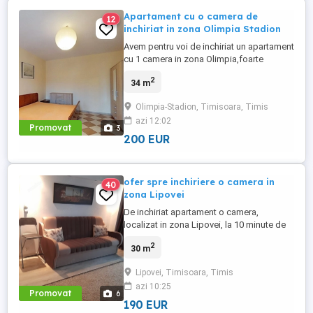
Apartament cu o camera de
12
inchiriat in zona Olimpia Stadion
Avem pentru voi de inchiriat un apartament
cu 1 camera in zona Olimpia,foarte
aproape de zona Complexului
2
34 m
Studentesc,aflat la etajul 2 din 4,avand o
suprafata de 34 mp,utilat si mobilat
Olimpia-Stadion, Timisoara, Timis
modern.â Apartamentul este dotat cu aer
azi 12:02
conditionat si cu centrala proprie. In
Promovat
3
proximitatea sa se gasesc centre
200 EUR
comerciale ...
ofer spre inchiriere o camera in
40
zona Lipovei
De inchiriat apartament o camera,
localizat in zona Lipovei, la 10 minute de
Mall, spatii depozitare, canapea
2
30 m
extensibila. Suprafata utila: 30mp
Lipovei, Timisoara, Timis
azi 10:25
Promovat
6
190 EUR