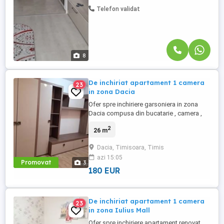
Telefon validat
8
De inchiriat apartament 1 camera
23
in zona Dacia
Ofer spre inchiriere garsoniera in zona
Dacia compusa din bucatarie , camera ,
baie si hol. Suprafata totala este de 26 mp
2
26 m
, etaj 1
Dacia, Timisoara, Timis
azi 15:05
Promovat
3
180 EUR
De inchiriat apartament 1 camera
23
in zona Iulius Mall
Ofer spre inchiriere apartament renovat.