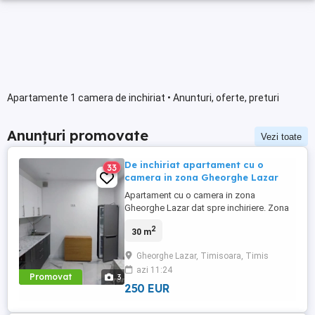
Apartamente 1 camera de inchiriat • Anunturi, oferte, preturi
Anunțuri promovate
Vezi toate
De inchiriat apartament cu o
33
camera in zona Gheorghe Lazar
Apartament cu o camera in zona
Gheorghe Lazar dat spre inchiriere. Zona
semicentrala, aproape de CENTRU,
2
30 m
mijloace de transport in comun,
supermaketuri. Pentru cei interesati are o
Gheorghe Lazar, Timisoara, Timis
suprafata utila de 30mp si este la etajul 1.
azi 11:24
Va asteptam la vizionare.
Promovat
3
250 EUR