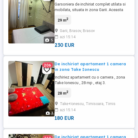
Garsoniera de inchiriat complet utilata si
mobilata, situata in zona Garii. Aceasta
dispune de o suprafata de 29 mp utili si
2
29 m
se afla la etajul 1 al unui imobil cu 4 etaje.
Dispune de un loc de parcare inclus in
Garii, Brasov, Brasov
pret. Mai multe detalii, tefonic!
azi 15:14
5
230 EUR
De inchiriat apartament 1 camera
206
in zona Take Ionescu
Inchiriez apartament cu o camera , zona
Take Ionescu , 28 mp , etaj 3.
Apartamentul este mobilat si utilat
2
28 m
Take+Ionescu, Timisoara, Timis
azi 15:14
3
180 EUR
De inchiriat apartament 1 camera