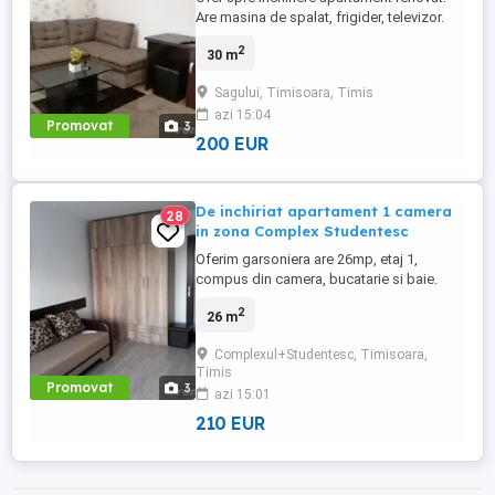
Are masina de spalat, frigider, televizor.
Garsoniera este situata pe Calea Sever
2
30 m
Bocu langa Iulius Town, la parter, aproape
de statia de autobuz. Suprafata utila este
Sagului, Timisoara, Timis
de 30 mp
azi 15:04
Promovat
3
200 EUR
De inchiriat apartament 1 camera
28
in zona Complex Studentesc
Oferim garsoniera are 26mp, etaj 1,
compus din camera, bucatarie si baie.
Este recent renovata si echipata, masina
2
26 m
spalat, frigider, tv, net, baie cu dus,
ocupabila imediat.
Complexul+Studentesc, Timisoara,
Timis
Promovat
3
azi 15:01
210 EUR