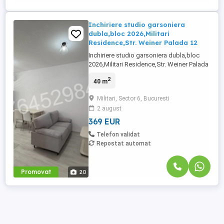
Inchiriere studio garsoniera
dubla,bloc 2026,Militari
Residence,Str. Weiner Palada 12
Inchiriere studio garsoniera dubla,bloc
2026,Militari Residence,Str. Weiner Palada
12,decomandata,suprafata aprox 40
2
40 m
m2,etaj 1 din 7,compet mobilata si utilata
Nou si Modern. Studioul se afla la prima
Militari, Sector 6, Bucuresti
inchiriere totul fiind nou. Loc parcare
2 august
suprateran inclus in pret. Dotari: Balcon
deschis,centrala ...
369 EUR
Telefon validat
Repostat automat
Promovat
20