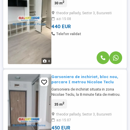
2
30 m
locurile de interes : Auchan Titan, Ikea,
Lidl, Jumbo, Auchan, Decahlon, Jysk,
theodor pallady, Sector 3, Bucuresti
Metro, Kika, Dedeman, iesirea spre
azi 15:08
Autostrada Soarelui. Acesta este situata la
etajul 5 al unui ...
440 EUR
Telefon validat
6
Garsoniera de inchiriat, bloc nou,
parcare I metrou Nicolae Teclu
Garsoniera de inchiriat situata in zona
Nicolae Teclu, la 8 minute fata de metrou.
La mica distanta fata de locurile de interes
2
35 m
: Auchan Titan, Ikea, Lidl, Jumbo, Auchan,
Decahlon, Jysk, Metro, Kika, Dedeman,
theodor pallady, Sector 3, Bucuresti
iesirea spre Autostrada Soarelui. Acesta
azi 15:07
este situata la etajul 9 al unui imobil cu 11
nivele( ...
450 EUR