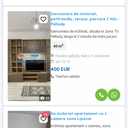
Garsoniera de inchiriat,
petfriendly, terasa, parcare I Hils -
Pallady
Garsoniera de inchiriat, situata in zona Th.
Pallady, langa la 2 minute de mers pe jos
pana la metrou Anghel Saligny. Garsoniera
2
40 m
este ideala pentru cei care cauta o locatie
cu liniste, confort si acces facil la mijloace
theodor pallady, Sector 3, Bucuresti
de transport in comun, restaurante,
azi 15:10
cafenele, scoli, piete, parcuri,
supermarketuri, ...
400 EUR
Telefon validat
11
De inchiriat apartament cu 1
74
camera zona Lipovei
Inchiriez apartament o camera, zona