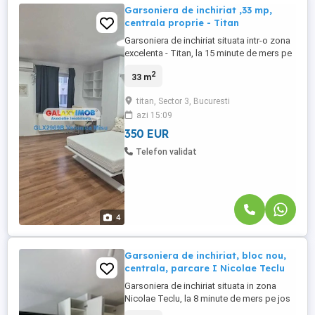
Garsoniera de inchiriat ,33 mp,
centrala proprie - Titan
Garsoniera de inchiriat situata intr-o zona
excelenta - Titan, la 15 minute de mers pe
jos pana la metrou Titan. Garsoniera este
2
33 m
ideala pentru cei care cauta o locatie cu
liniste, confort si acces facil la mijloace
titan, Sector 3, Bucuresti
de transport in comun, restaurante,
azi 15:09
cafenele, scoli, piete, parcuri,
supermarketuri, ...
350 EUR
Telefon validat
4
Garsoniera de inchiriat, bloc nou,
centrala, parcare I Nicolae Teclu
Garsoniera de inchiriat situata in zona
Nicolae Teclu, la 8 minute de mers pe jos
pana la metrou. La mica distanta fata de