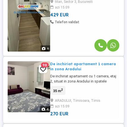
titan, Sector 3, Bucuresti
facil la mijloace de transport in comun,
azi 15:09
restaurante, cafenele, scoli, piete, parcuri,
supermarketuri, ...
429 EUR
Telefon validat
6
De inchiriat apartament 1 camera
98
in zona Aradului
De inchiriat apartament cu 1 camera, etaj
2, situat in zona Aradului in spatele
spitalului Premiere. Este mobilat exact ca
2
35 m
in fotografii si este disponibil imediat.
ARADULUI, Timisoara, Timis
azi 15:09
4
270 EUR