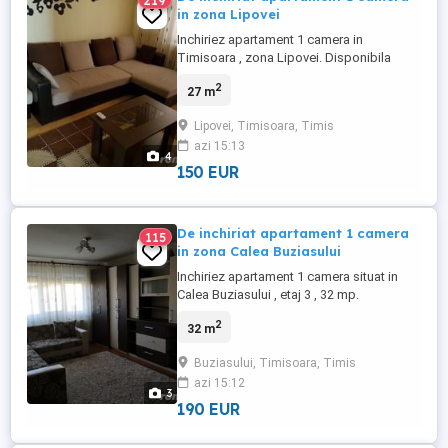
219
in zona Lipovei
Inchiriez apartament 1 camera in
Timisoara , zona Lipovei. Disponibila
pentru un cuplu ! Imobilul este situat la
2
27 m
etajul 2 avand o suprafata de 27 mp.
Pentru mai multe inf. sunati la nr afisat in
Lipovei, Timisoara, Timis
anunt!
azi 15:13
4
150 EUR
De inchiriat apartament 1 camera
115
in zona Calea Buziasului
Inchiriez apartament 1 camera situat in
Calea Buziasului , etaj 3 , 32 mp.
Apartamentul a fost zugravit recent fiind
2
32 m
complet mobilat cu toate cele necesare
pentru o persoana sau un cuplu.
Buziasului, Timisoara, Timis
azi 15:12
3
190 EUR