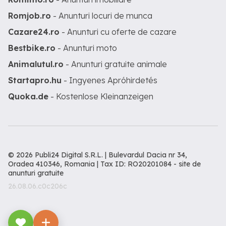
Romjob.ro
- Anunturi locuri de munca
Cazare24.ro
- Anunturi cu oferte de cazare
Bestbike.ro
- Anunturi moto
Animalutul.ro
- Anunturi gratuite animale
Startapro.hu
- Ingyenes Apróhirdetés
Quoka.de
- Kostenlose Kleinanzeigen
© 2026 Publi24 Digital S.R.L. | Bulevardul Dacia nr 34,
Oradea 410346, Romania | Tax ID: RO20201084 -
site de
anunturi gratuite
26.08.06.c0c206c