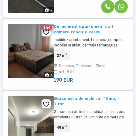
7
De inchiriat apartament cu 1
109
camera zona Balcescu
Inchiriez apartament 1 camera ,complet
mobilat si utilat, centrala termica,usa
metalica,geamuri termopan, parchet,
2
27 m
etc.Imobilul are o suprafata de 34 mp si
se afla la etajul 2 4.
Balcescu, Timisoara, Timis
azi 15:09
3
190 EUR
Garsoniera de inchiriat 40mp, -
Titan
Garsoniera de inchiriat situata intr-o zona
excelenta - Titan, la 6 minute de mers pe
jos pana la metrou Costin Georgian.
2
40 m
Garsoniera este ideala pentru cei care
cauta o locatie cu liniste, confort si acces