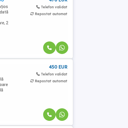
ațios
Telefon validat
ndată
Repostat automat
re, 2
450 EUR
Telefon validat
lă
Repostat automat
toare
lă