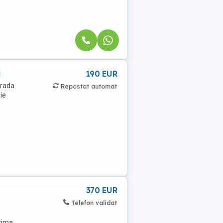
i
190 EUR
trada
Repostat automat
ie
370 EUR
Telefon validat
prima