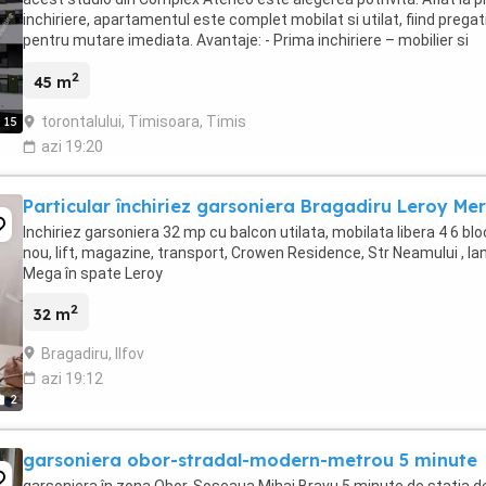
inchiriere, apartamentul este complet mobilat si utilat, fiind pregat
pentru mutare imediata. Avantaje: - Prima inchiriere – mobilier si
electrocasnice noi - Suprafata ...
2
45 m
torontalului, Timisoara, Timis
15
azi 19:20
Particular închiriez garsoniera Bragadiru Leroy Mer
Inchiriez garsoniera 32 mp cu balcon utilata, mobilata libera 4 6 blo
nou, lift, magazine, transport, Crowen Residence, Str Neamului , la
Mega în spate Leroy
2
32 m
Bragadiru, Ilfov
azi 19:12
2
garsoniera obor-stradal-modern-metrou 5 minute