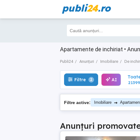
publi
24
.ro
Toate
Filtre
AI
2
21399
Apartamente de inchiriat • Anuntu
Publi24
Anunțuri
Imobiliare
De inchir
Toat
Filtre
AI
2
21399
→
Filtre active:
Imobiliare
Apartament
Anunțuri promovat