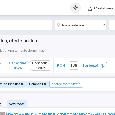
Persoane
Companii
RON
EUR
Sortează
Contul meu
8526
12873
ri, oferte, preturi
iat
Apartamente de inchiriat
e
Persoane
Companii
RON
EUR
Sortează
8526
12873
e de inchiriat
Companii
Șterge toate filtrele
e
–
Vezi toate
APARTAMENT 4 CAMERE //DECOMANDAT//MALU RO