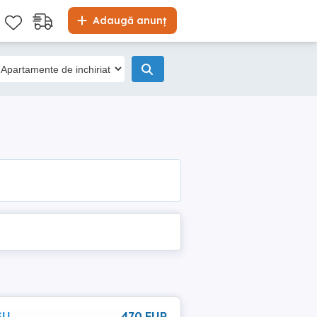
Adaugă anunț
SU
470 EUR