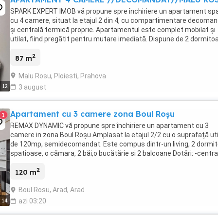
SPARK EXPERT IMOB vă propune spre închiriere un apartament sp
cu 4 camere, situat la etajul 2 din 4, cu compartimentare decoma
și centrală termică proprie. Apartamentul este complet mobilat și
utilat, fiind pregătit pentru mutare imediată. Dispune de 2 dormitoa
băi, 1 bucătărie, 2 balcoane ...
2
87 m
Malu Rosu, Ploiesti, Prahova
12
3 august
Apartament cu 3 camere zona Boul Roșu
1
REMAX DYNAMIC vă propune spre închiriere un apartament cu 3
camere in zona Boul Roșu Amplasat la etajul 2/2 cu o suprafață uti
de 120mp, semidecomandat. Este compus dintr-un living, 2 dormi
spatioase, o cămara, 2 băi,o bucătărie si 2 balcoane Dotări: -centra
proprie -frigider -aragaz -cuptor -hotă -T.V. -masina ...
2
120 m
Boul Rosu, Arad, Arad
14
azi 03:20