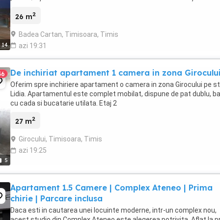
Garsoniera este mobilată ...
2
26 m
Badea Cartan, Timisoara, Timis
14
azi 19:31
De inchiriat apartament 1 camera in zona Giroculu
56
Oferim spre inchiriere apartament o camera in zona Girocului pe s
Lidia. Apartamentul este complet mobilat, dispune de pat dublu, ba
cu cada si bucatarie utilata. Etaj 2
2
27 m
Girocului, Timisoara, Timis
azi 19:25
5
Apartament 1.5 Camere | Complex Ateneo | Prima
chirie | Parcare inclusa
Daca esti in cautarea unei locuinte moderne, intr-un complex nou,
acest studio din Complex Ateneo este alegerea potrivita. Aflat la 