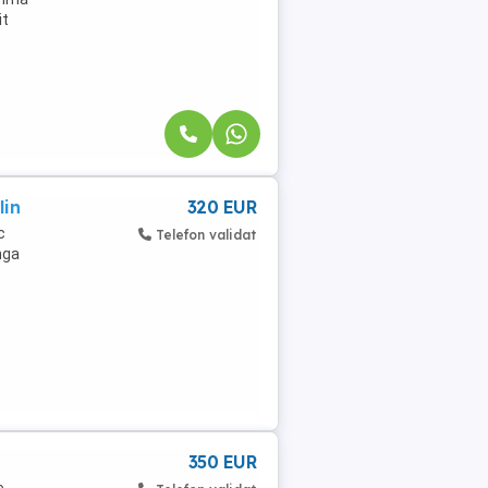
it
lin
320 EUR
c
Telefon validat
nga
350 EUR