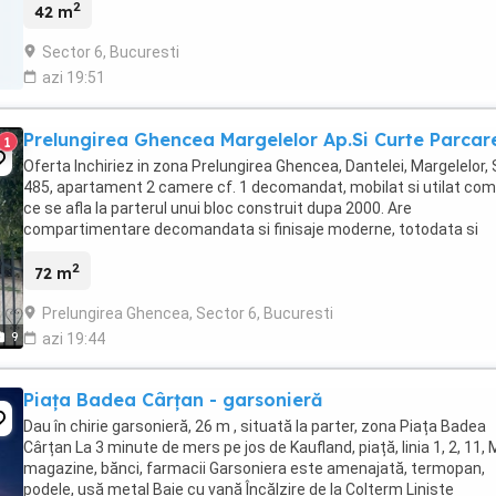
2
42 m
Sector 6, Bucuresti
azi 19:51
Prelungirea Ghencea Margelelor Ap.Si Curte Parcar
1
Oferta Inchiriez in zona Prelungirea Ghencea, Dantelei, Margelelor,
485, apartament 2 camere cf. 1 decomandat, mobilat si utilat com
ce se afla la parterul unui bloc construit dupa 2000. Are
compartimentare decomandata si finisaje moderne, totodata si
terasa proprie(curte) de 120 mp. Podelele ...
2
72 m
Prelungirea Ghencea, Sector 6, Bucuresti
9
azi 19:44
Piața Badea Cârțan - garsonieră
Dau în chirie garsonieră, 26 m , situată la parter, zona Piața Badea
Cârțan La 3 minute de mers pe jos de Kaufland, piață, linia 1, 2, 11, 
magazine, bănci, farmacii Garsoniera este amenajată, termopan,
podele, ușă metal Baie cu vană Încălzire de la Colterm Liniște