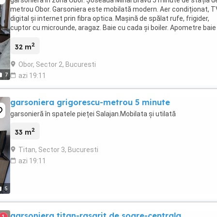
garsoniera în zona Obor. Șoseaua Mihai Bravu 5 minute de stația d
metrou Obor. Garsoniera este mobilată modern. Aer condiționat, T
digital și internet prin fibra optica. Mașină de spălat rufe, frigider,
cuptor cu microunde, aragaz. Baie cu cada și boiler. Apometre baie 
bucătărie. Balcon închis, ...
2
32 m
Obor, Sector 2, Bucuresti
7
azi 19:11
garsoniera grigorescu-metrou 5 minute
garsonieră în spatele pieței Salajan.Mobilata și utilată
2
33 m
Titan, Sector 3, Bucuresti
azi 19:11
5
garsoniera titan-rasarit de soare-centrala
1