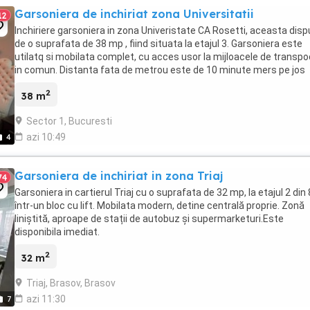
Garsoniera de inchiriat zona Universitatii
12
Inchiriere garsoniera in zona Univeristate CA Rosetti, aceasta dis
de o suprafata de 38 mp , fiind situata la etajul 3. Garsoniera este
utilatq si mobilata complet, cu acces usor la mijloacele de transpo
in comun. Distanta fata de metrou este de 10 minute mers pe jos
2
38 m
Sector 1, Bucuresti
azi 10:49
4
Garsoniera de inchiriat in zona Triaj
74
Garsoniera in cartierul Triaj cu o suprafata de 32 mp, la etajul 2 din 
într-un bloc cu lift. Mobilata modern, detine centrală proprie. Zonă
liniștită, aproape de stații de autobuz și supermarketuri.Este
disponibila imediat.
2
32 m
Triaj, Brasov, Brasov
azi 11:30
7