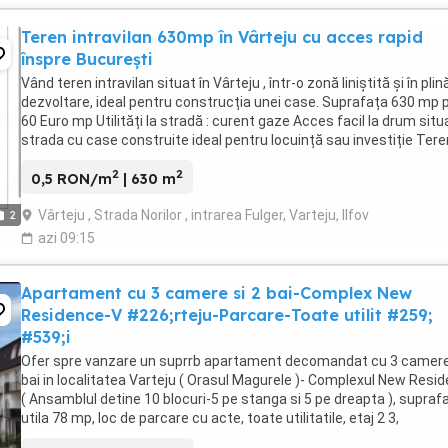
Teren intravilan 630mp în Vârteju cu acces rapid
înspre București
Vând teren intravilan situat în Vârteju , într-o zonă liniștită și în plin
dezvoltare, ideal pentru construcția unei case. Suprafața 630 mp 
60 Euro mp Utilități la stradă : curent gaze Acces facil la drum situ
strada cu case construite ideal pentru locuință sau investiție Tere
este ...
2
2
0,5 RON/m
| 630 m
Vârteju , Strada Norilor , intrarea Fulger, Varteju, Ilfov
2
azi 09:15
Apartament cu 3 camere si 2 bai-Complex New
Residence-V #226;rteju-Parcare-Toate utilit #259;
#539;i
Ofer spre vanzare un suprrb apartament decomandat cu 3 camere
bai in localitatea Varteju ( Orasul Magurele )- Complexul New Resi
( Ansamblul detine 10 blocuri-5 pe stanga si 5 pe dreapta ), supraf
utila 78 mp, loc de parcare cu acte, toate utilitatile, etaj 2 3,
constructie 2014, complet ...