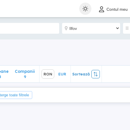
ane
Companii
RON
EUR
Sortează
Contul meu
9
oane
Companii
RON
EUR
Sortează
8
9
terge toate filtrele