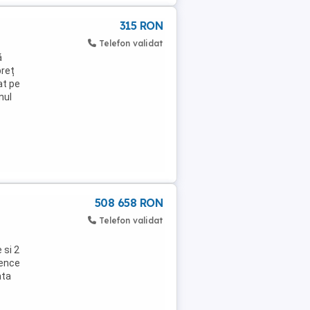
315 RON
Telefon validat
ă
preț
at pe
nul
508 658 RON
Telefon validat
 si 2
dence
ata