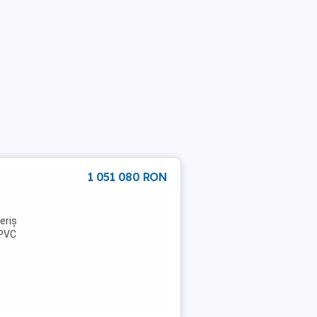
1 051 080 RON
eriș
 PVC