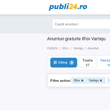
publi
24
.ro
Toate
Perso
Filtre
2
27
18
Anunturi gratuite Ilfov Varteju
Publi24
Ilfov
Varteju
Anunturi
Toate
Pers
Filtre
2
27
1
Filtre active:
Ilfov
Varteju
Ș