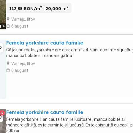
2
2
112,85 RON/m
| 20,000 m
Varteju, Ilfov
6 august
4
Femela yorkshire cauta familie
Cățelușa metis yorkshire are aproximativ 4-5 ani. cuminte si jucău
mănâncă bobite si mâncare gătită.
Varteju, Ilfov
6 august
Femela yorkshire cauta familie
13
Femela yorkshire 1 an cauta familie iubitoare , manca bobite si
mâncare gătită, este cuminte si jucăușă. Este obișnuită cu copiii.p
500 ron