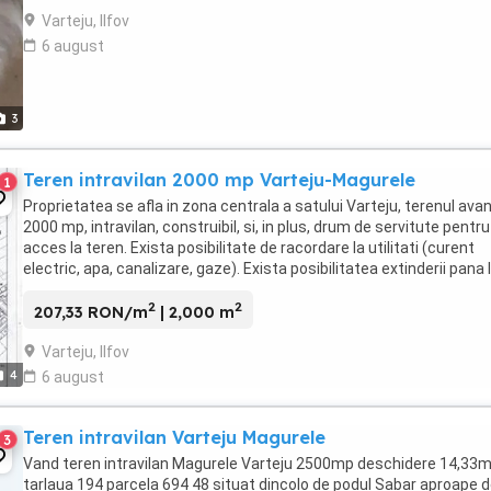
Varteju, Ilfov
6 august
3
Teren intravilan 2000 mp Varteju-Magurele
1
Proprietatea se afla in zona centrala a satului Varteju, terenul ava
2000 mp, intravilan, construibil, si, in plus, drum de servitute pentru
acces la teren. Exista posibilitate de racordare la utilitati (curent
electric, apa, canalizare, gaze). Exista posibilitatea extinderii pana 
7000 mp alipind ...
2
2
207,33 RON/m
| 2,000 m
Varteju, Ilfov
4
6 august
Teren intravilan Varteju Magurele
3
Vand teren intravilan Magurele Varteju 2500mp deschidere 14,33
tarlaua 194 parcela 694 48 situat dincolo de podul Sabar aproape 