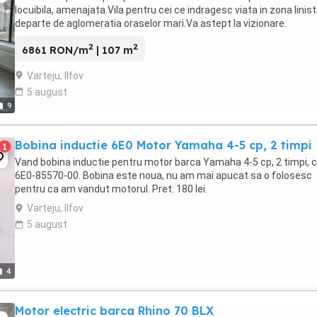
locuibila, amenajata.Vila pentru cei ce indragesc viata in zona linist
departe de aglomeratia oraselor mari.Va astept la vizionare.
2
2
6861 RON/m
| 107 m
Varteju, Ilfov
5 august
9
Bobina inductie 6E0 Motor Yamaha 4-5 cp, 2 timpi
1
Vand bobina inductie pentru motor barca Yamaha 4-5 cp, 2 timpi, 
6E0-85570-00. Bobina este noua, nu am mai apucat sa o folosesc
pentru ca am vandut motorul. Pret: 180 lei.
Varteju, Ilfov
5 august
4
Motor electric barca Rhino 70 BLX