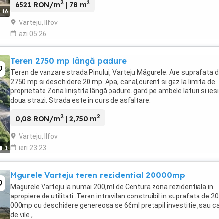
2
2
6521 RON/m
| 78 m
16
Varteju, Ilfov
azi 05:26
Teren 2750 mp lângă padure
Teren de vanzare strada Pinului, Varteju Măgurele. Are suprafata 
2750 mp si deschidere 20 mp. Apa, canal,curent si gaz la limita de
proprietate Zona liniștita lângă padure, gard pe ambele laturi si iesi
doua strazi. Strada este in curs de asfaltare.
2
2
0,08 RON/m
| 2,750 m
Varteju, Ilfov
ieri 23:23
1
Mgurele Varteju teren rezidential 20000mp
Magurele Varteju la numai 200,ml de Centura zona rezidentiala in
apropiere de utilitati .Teren intravilan construibil in suprafata de 20
000mp cu deschidere genereosa se 66ml pretapil investitie ,sau ca
de vile , .