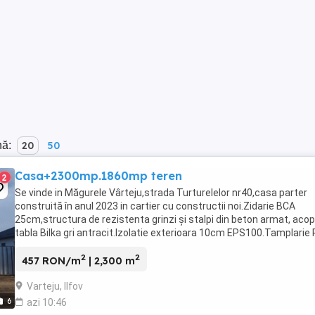
nă:
20
50
Casa+2300mp.1860mp teren
2
Se vinde in Măgurele Vârteju,strada Turturelelor nr40,casa parter
construită în anul 2023 in cartier cu constructii noi.Zidarie BCA
25cm,structura de rezistenta grinzi și stalpi din beton armat, acop
tabla Bilka gri antracit.Izolatie exterioara 10cm EPS100.Tamplarie
Gealan S9000,gri antracit ...
2
2
457 RON/m
| 2,300 m
Varteju, Ilfov
6
azi 10:46