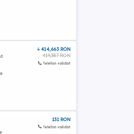
414,663 RON
419,387 RON
nd
Telefon validat
la
131 RON
m
Telefon validat
de