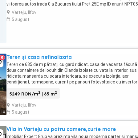
viitoarea autostrada 0 a Bucurestiului Pret 25E mp ID anunt NPT05
Varteju, Ilfov
5 august
Teren și casa nefinalizata
5
Teren de 635 de m pătrați, cu gard ridicat, casa de vacanta făcută 
doua containere de locuit din Olanda izolate cu vata la interior, sus
ridicata mansarda cu scara interioara, se executa izolația, aer
condiționat, termopane, curent pe panouri fotovoltaice cu invertor
6.5kw cu baterie de stocare ...
2
2
5249 RON/m
| 65 m
Varteju, Ilfov
10
5 august
Vila in Varteju cu patru camere,curte mare
Imobiliar Expert Grup va prezinta vila noua moderna parter si mans