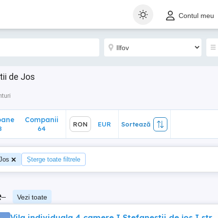
ane
Companii
RON
EUR
Sortează
Contul meu
64
tii de Jos
turi
oane
Companii
RON
EUR
Sortează
8
64
 Jos
Șterge toate filtrele
e
–
Vezi toate
Vila individuala 4 camere I Stefanestii de jos I str