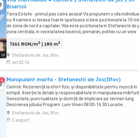
Bisericii
Terra Estate - primul pas catre acasa! Va propunem o vila individua
cu 4 camere si terasa foarte spatioasa si bine pozitionata la 10 m
de zona de nord a capitalei. Vila este pozitionata in Stefanestii de j
zona centrala, in vecinatatea bisericii, primariei, politiei cu un view
spactaculos ...
2
2
7261 RON/m
| 180 m
Stefanestii de Jos, Ilfov
10
ieri 02:16
Manipulant marfa - Stefanestii de Jos(Ilfov)
6
Cerinte: Rezistență la efort fizic și disponibilitate pentru muncă în
echipă. Atenție la detalii și responsabilitate în manipularea mărfuril
Seriozitate, punctualitate și dorință de implicare pe termen lung.
Descrierea jobului Program: Luni-Vineri 08:00-16:30 Locatie ...
Stefanestii de Jos, Ilfov
5 august