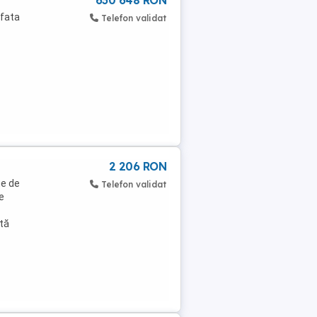
630 648 RON
afata
Telefon validat
2 206 RON
ne de
Telefon validat
e
tă