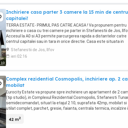
Inchiriere casa parter 3 camere la 15 min de centru
capitalei!
TERRA ESTATE- PRIMUL PAS CATRE ACASA ! Va propunem pentru
inchiriere o casa cu trei camere pe parter in Stefanestii de Jos, Ilfo
Accesul la A0 si A3 permite parcurgerea rapida a distantelor catre
centrul capitalei sau in tara in orice directie. Casa este situata in
centrul localitatii pe str. Bisericii ...
Stefanestii de Jos, Ilfov
ieri 02:16
10
Complex rezidential Cosmopolis, inchiriere ap. 2 c
mobilat
Eurocity Estate va propune spre inchiriere un apartament de 2 ca
(tip studio), in Complexul Rezidential Cosmopolis, Stefanesti Tunar
semidecomandat, situat la etajul 2 10, suprafata 42mp, mobilat si
utilat complet, parchet, gresie, faianta, centrala termica, incalzire 
pardoseala, frigider, plita, ...
2
42 m