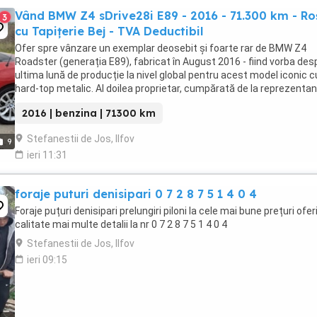
Vând BMW Z4 sDrive28i E89 - 2016 - 71.300 km - Ro
3
cu Tapițerie Bej - TVA Deductibil
Ofer spre vânzare un exemplar deosebit și foarte rar de BMW Z4
Roadster (generația E89), fabricat în August 2016 - fiind vorba des
ultima lună de producție la nivel global pentru acest model iconic c
hard-top metalic. Al doilea proprietar, cumpărată de la reprezenta
din Germania, cu garanție, ...
2016 | benzina | 71300 km
Stefanestii de Jos, Ilfov
9
ieri 11:31
foraje puturi denisipari 0 7 2 8 7 5 1 4 0 4
Foraje puțuri denisipari prelungiri piloni la cele mai bune prețuri ofe
calitate mai multe detalii la nr 0 7 2 8 7 5 1 4 0 4
Stefanestii de Jos, Ilfov
ieri 09:15