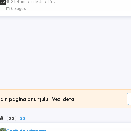
Stefanestii de Jos, Ilfov
20
6 august
 din pagina anunțului.
Vezi detalii
nă:
20
50