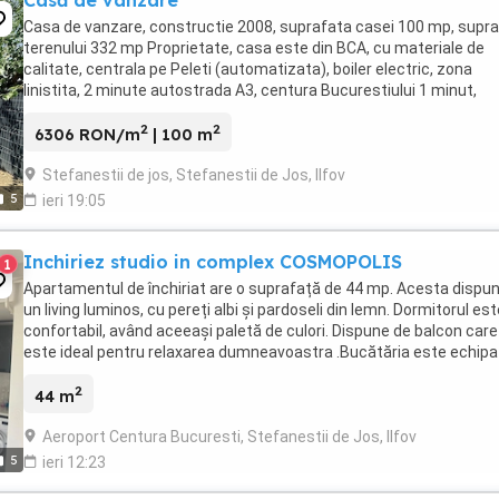
Casă de vânzare
Casa de vanzare, constructie 2008, suprafata casei 100 mp, supr
terenului 332 mp Proprietate, casa este din BCA, cu materiale de
calitate, centrala pe Peleti (automatizata), boiler electric, zona
linistita, 2 minute autostrada A3, centura Bucurestiului 1 minut,
documente pregatite pentru vanzare, ...
2
2
6306 RON/m
| 100 m
Stefanestii de jos, Stefanestii de Jos, Ilfov
5
ieri 19:05
Inchiriez studio in complex COSMOPOLIS
1
Apartamentul de închiriat are o suprafață de 44 mp. Acesta dispu
un living luminos, cu pereți albi și pardoseli din lemn. Dormitorul est
confortabil, având aceeași paletă de culori. Dispune de balcon care
este ideal pentru relaxarea dumneavoastra .Bucătăria este echipa
cu toate electrocasnicele ...
2
44 m
Aeroport Centura Bucuresti, Stefanestii de Jos, Ilfov
5
ieri 12:23