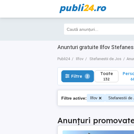
publi
24
.ro
Toate
Perso
Filtre
2
132
68
Anunturi gratuite Ilfov Stefanes
Publi24
Ilfov
Stefanestii de Jos
Anun
Toate
Pers
Filtre
2
132
6
Filtre active:
Ilfov
Stefanestii de
Anunțuri promovat