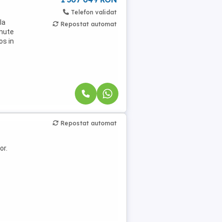
Telefon validat
la
Repostat automat
inute
os in
Repostat automat
or.