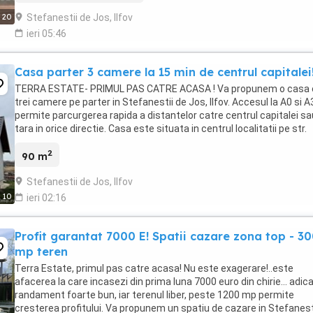
Stefanestii de Jos, Ilfov
20
ieri 05:46
Casa parter 3 camere la 15 min de centrul capitalei
TERRA ESTATE- PRIMUL PAS CATRE ACASA ! Va propunem o casa 
trei camere pe parter in Stefanestii de Jos, Ilfov. Accesul la A0 si A
permite parcurgerea rapida a distantelor catre centrul capitalei sa
tara in orice directie. Casa este situata in centrul localitatii pe str.
Bisericii langa scoala, ...
2
90 m
Stefanestii de Jos, Ilfov
10
ieri 02:16
Profit garantat 7000 E! Spatii cazare zona top - 3
mp teren
Terra Estate, primul pas catre acasa! Nu este exagerare!..este
afacerea la care incasezi din prima luna 7000 euro din chirie... adic
randament foarte bun, iar terenul liber, peste 1200 mp permite
cresterea profitului. Va propunem un spatiu de cazare in Stefanest