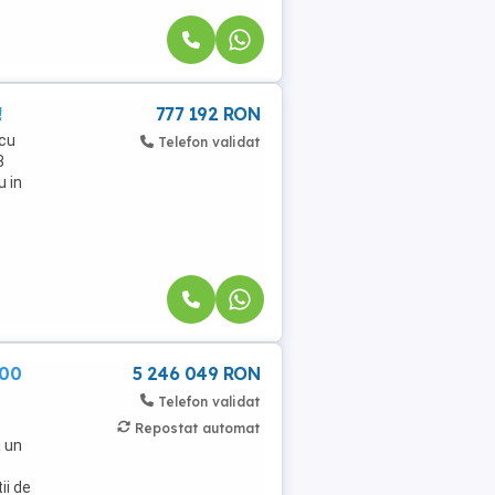
!
777 192 RON
cu
Telefon validat
3
u in
000
5 246 049 RON
Telefon validat
Repostat automat
a un
ii de