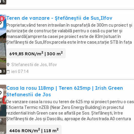
5
Teren de vanzare - Ștefăneștii de Sus,Ilfov
8
Proprietar,vând teren intravilan în suprafață de 300m cu proiect și
autorizație de construcție valabilă pentru o casă cu parter și
mansardă(amprenta casei pe proiect este de 83m)situat în
Ștefăneștii de Sus,Ilfov;parcela este între case,stație STB în fața
terenului,accesul se face direct din strada principală. Toate ...
2
2
699,85 RON/m
| 300 m
Stefanestii de Jos, Ilfov
3
ieri 07:14
Casa la rosu 118mp | Teren 625mp | Irish Green
Stefanestii de Jos
De vanzare casa la rosu cu teren de 625 mp si proiect pentru o ca
Eficienta Termic nZEB (Near Zero Energy Building) in proiectul
rezidential Irish Green care se aflată pe Sos. Ștefănești, între
Ștefăneștii de Jos și Dascălu, aproape de Autostrada A0 centura
București și la doar câțiva pași de pădurea ...
2
2
4406 RON/m
| 118 m