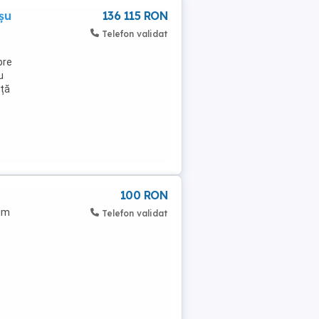
șu
136 115 RON
Telefon validat
pre
u
nță
100 RON
rim
Telefon validat