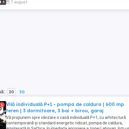
4
1 august
nă:
20
50
Vilă individuală P+1 - pompa de caldura | 600 mp
1
teren | 3 dormitoare, 3 bai + birou, garaj
Vă propunem spre vânzare o casă individuală P+1, cu arhitectură
contemporană și standard energetic ridicat, pompa de caldura,
amplasată în Saftica, în imediata apropiere a zonei Lahovari, într-u