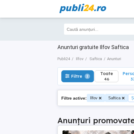
publi
24
.ro
Toate
Perso
Filtre
2
46
37
Anunturi gratuite Ilfov Saftica
Publi24
Ilfov
Saftica
Anunturi
Toate
Pers
Filtre
2
46
3
Filtre active:
Ilfov
Saftica
Ș
Anunțuri promovat