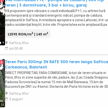
1
teren | 3 dormitoare, 3 bai + birou, garaj
Vă propunem spre vânzare o casă individuală P+1, cu arhitectură
contemporană și standard energetic ridicat, pompa de caldura,
amplasată în Saftica, în imediata apropiere a zonei Lahovari, într-u
cadru rezidențial liniștit, între vile. Proprietatea este amplasată pe
stradă secundară de numai aproximativ ...
2
2
12595 RON/m
| 145 m
Saftica, Ilfov
9
azi 00:40
Teren Peris 500mp IN RATE 500 teren langa Saftica
18
Corbeanca, Balotesti
DIRECT PROPRIETAR, FARA COMISIOANE, loturi de teren situate in
Peris, Ilfov, in zone superbe de vile, padure, lac (Lac Coada Snagovul
Padurea Scrovistea) la numai 15 min de Mall Baneasa, 15 km de
Bucuresti pe DN1 cu 4 benzi. Distanta din Piata Victoriei este de 30
min. Toate terenurile sunt intravilane, ...
Saftica, Ilfov
3 august
11