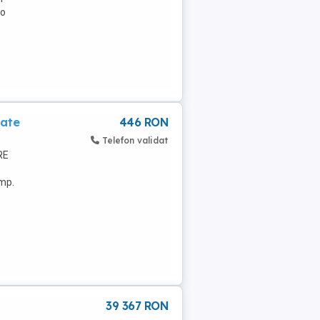
 o
oate
446 RON
Telefon validat
RE
 mp.
39 367 RON