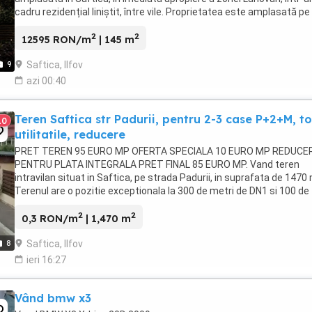
cadru rezidențial liniștit, între vile. Proprietatea este amplasată pe
stradă secundară de numai aproximativ ...
2
2
12595 RON/m
| 145 m
Saftica, Ilfov
9
azi 00:40
Teren Saftica str Padurii, pentru 2-3 case P+2+M, t
10
utilitatile, reducere
PRET TEREN 95 EURO MP OFERTA SPECIALA 10 EURO MP REDUCE
PENTRU PLATA INTEGRALA PRET FINAL 85 EURO MP. Vand teren
intravilan situat in Saftica, pe strada Padurii, in suprafata de 1470
Terenul are o pozitie exceptionala la 300 de metri de DN1 si 100 de
metri de padure. Pe strada Padurii ...
2
2
0,3 RON/m
| 1,470 m
Saftica, Ilfov
8
ieri 16:27
Vând bmw x3