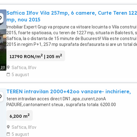
Saftica Ilfov Vila 257mp, 6 camere, Curte Teren 12
mp, nou 2015
Imobiliar Expert Grup va propune ca viitoare locuinta o Vila construi
2015, foarte spatioasa, cu teren de 1227 mp, situata in Balotesti, 
Saftica, la o distanta de 15 minute de Bucuresti! Vila este construi
2015 in regim P+1, 257 mp suprafata desfasurata si are un total d
191 mp utili. ...
2
2
12790 RON/m
| 205 m
Saftica, Ilfov
20
5 august
TEREN intravilan 2000+42oo vanzare- inchiriere,
teren intravilan acces direct DN1 ,apa ,curent,zonA
PADURE,cantonament steua , suprafata totala: 6200.00
2
6,200 m
Saftica, Ilfov
5 august