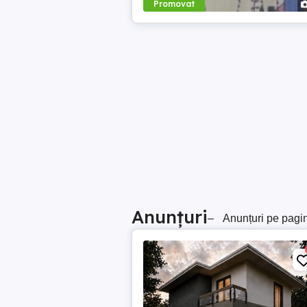
Promovat
Anunțuri
–
Anunțuri pe pagi