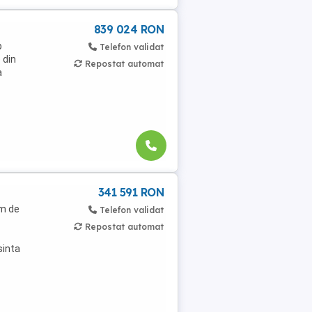
839 024 RON
p
Telefon validat
 din
Repostat automat
a
341 591 RON
um de
Telefon validat
Repostat automat
sinta