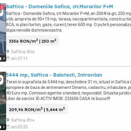
Saftica - Domeniile Safica, str.Morarilor P+M
1
Saftica - Domeniile Safica, str.Morarilor P+M, an 2004l la gri, 250 m
utili, ampreta de 90+19 mp, terasa, necopartimentata, constructie
BCA, si placi beton, gaze, curent,teren 600 mp. O puteti personaliz
dupa nevoiile dumneavoastra.
2
2
3356 RON/m
| 250 m
Saftica, Ilfov
ieri 07:11
9
5444 mp, Saftica - Balotesti, Intravilan
Teren in suprafata de 5444 mp, deschidere 31 m, situat in Saftica 
apropiere de baza de antrenament Dinamo, cadastru, intabulare, p
40 Euro mp. Comision agentie standard, negociiabil. Situatia juridic
Liber de sarcini. ID ACTIV IMOB: 232606 CASA te bucuri!!!
2
2
209,96 RON/m
| 5,444 m
Saftica, Ilfov
ieri 05:25
2