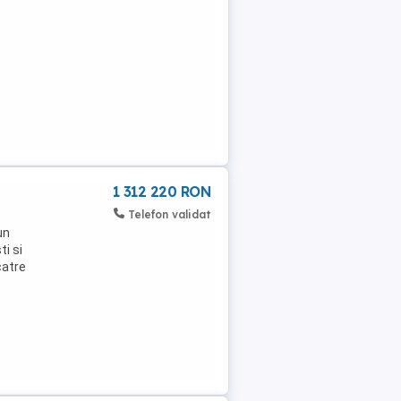
1 312 220 RON
Telefon validat
un
ti si
catre