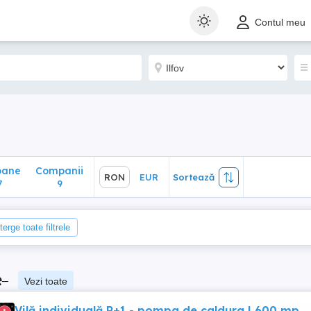
ane
Companii
RON
EUR
Sortează
Contul meu
9
oane
Companii
RON
EUR
Sortează
7
9
terge toate filtrele
e
–
Vezi toate
Vilă individuală P+1 - pompa de caldura | 600 mp