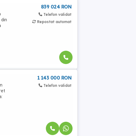
839 024 RON
p
Telefon validat
 din
Repostat automat
a
1 143 000 RON
in
Telefon validat
ret
a: