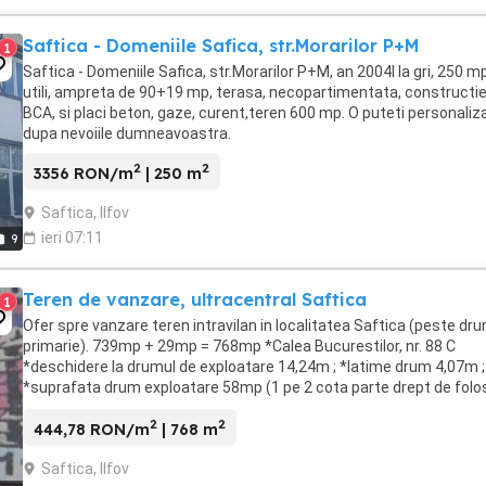
Saftica - Domeniile Safica, str.Morarilor P+M
1
Saftica - Domeniile Safica, str.Morarilor P+M, an 2004l la gri, 250 m
utili, ampreta de 90+19 mp, terasa, necopartimentata, constructie
BCA, si placi beton, gaze, curent,teren 600 mp. O puteti personaliz
dupa nevoiile dumneavoastra.
2
2
3356 RON/m
| 250 m
Saftica, Ilfov
ieri 07:11
9
Teren de vanzare, ultracentral Saftica
1
Ofer spre vanzare teren intravilan in localitatea Saftica (peste dr
primarie). 739mp + 29mp = 768mp *Calea Bucurestilor, nr. 88 C
*deschidere la drumul de exploatare 14,24m ; *latime drum 4,07m ;
*suprafata drum exploatare 58mp (1 pe 2 cota parte drept de folo
din drum, 29 mp); *direct ...
2
2
444,78 RON/m
| 768 m
Saftica, Ilfov