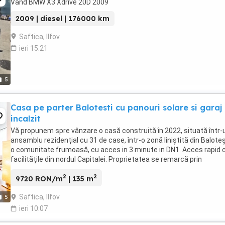
Vand BMW X3 Xdrive 20D 2009
2009 | diesel | 176000 km
Saftica, Ilfov
ieri 15:21
5
Casa pe parter Balotesti cu panouri solare si garaj
incalzit
Vă propunem spre vânzare o casă construită în 2022, situată într-
ansamblu rezidențial cu 31 de case, într-o zonă liniștită din Baloteș
o comunitate frumoasă, cu acces in 3 minute in DN1. Acces rapid 
facilitățile din nordul Capitalei. Proprietatea se remarcă prin
compartimentare eficientă, ...
2
2
9720 RON/m
| 135 m
Saftica, Ilfov
5
ieri 10:07