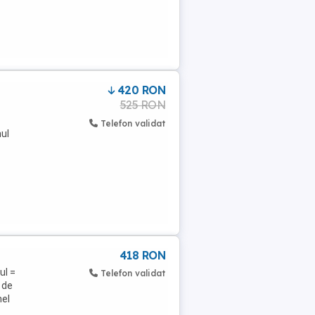
420 RON
525 RON
Telefon validat
nul
418 RON
ul =
Telefon validat
 de
hel