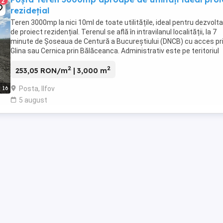
2
rezidețial
Teren 3000mp la nici 10ml de toate utilitățile, ideal pentru dezvolt
de proiect rezidențial. Terenul se află în intravilanul localității, la 7
minute de Șoseaua de Centură a Bucureștiului (DNCB) cu acces pr
Glina sau Cernica prin Bălăceanca. Administrativ este pe teritoriul
Cernica și ține de localitatea ...
2
2
253,05 RON/m
| 3,000 m
Posta, Ilfov
16
5 august