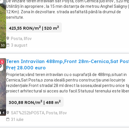
De vinzare teren intravilan sat Poștă, com Cernica jud Ilfov , 520 mp
Utilități în apropriere ; la 15 min distanța de metrou Anghel Saligny 
12 Km). Zona în dezvoltare. strada asfaltată până la drumul de
servitute.
2
2
423,55 RON/m
| 520 m
Posta, Ilfov
3 august
10
Teren Intravilan 488mp,Front 28m-Cernica,Sat Pos
3
Preț 28.000 euro
Proprietar,vând teren intravilan cu o suprafață de 488mp,situat in
Cernica,Sat Posta,o zona ideală pentru construcția unei locuințe
rezidențiale.Front stradal 28 ml direct la sosea,ideal pentru orice ti
proiect arhitectural si acces auto facil.Statusul terenului este libe
construcții, nu necesita ...
2
2
300,88 RON/m
| 488 m
SAT%252bPOSTA, Posta, Ilfov
4
31 iulie