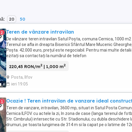
nă:
20
50
Teren de vânzare intravilan
2
De vânzare teren intravilan Satul Poșta, comuna Cernica, 1000 m2
Terenul se afla in dreapta Bisericii Sfântul Mare Mucenic Gheorghe
Poșta. 42.000 euro, prețul este negociabil. Pentru mai multe detalii
ezitați sa contactați la numărul de telefon
2
2
220,45 RON/m
| 1,000 m
Posta, Ilfov
ieri 19:05
6
Ocazie ! Teren intravilan de vanzare ideal constructi
1
Teren de vanzare, intravilan, 3600 mp, situat in Satul Posta Comu
Cernica ILFOV. cu actele la zi, In zona de case (langa terenul de fotb
Str. Cimbrului) intersectie cu Str. Stadionului, cu dubla deschidere l
drumuri, pe toasta lungimea de 314 m si la capat pe o latime de 1
La 50 m de asfalt, ...