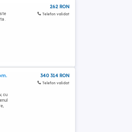
262 RON
este
Telefon validat
ta .
om.
340 314 RON
Telefon validat
v, cu
renul
re,