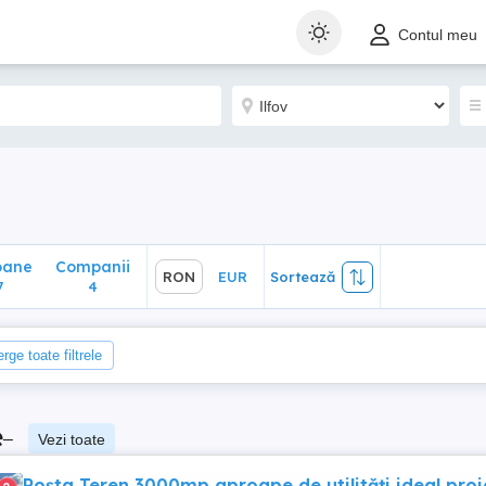
ane
Companii
RON
EUR
Sortează
Contul meu
4
oane
Companii
RON
EUR
Sortează
7
4
rge toate filtrele
e
–
Vezi toate
Poșta Teren 3000mp aproape de utilități ideal proi