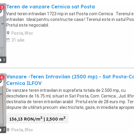
Teren de vanzare Cernica sat Posta
3
Vand teren intravilan 1723 mp in sat Posta com Cernica . Terenul 
intravilan . Ideal pentru constructie casa ! Terenul este in satul Pos
Pretul este negociabil .
Posta, Ilfov
31 iulie
7
Vanzare -Teren Intravilan (2500 mp) - Sat Posta-C
6
Cernica ILFOV
De vanzare teren intravilan in suprafata totala de 2.500 mp, cu
deschidere de 16.75 ml, situat in Sat Posta, Com. Cernica , Jud. Ilfo
destinatia de teren intravilan arabil . Pretul este de 28 euro mp. Te
dispune de utilitati precum: electricitate, gaze, in imediata apropie
fiind pozitionat ...
2
2
136,13 RON/m
| 2,500 m
Posta, Ilfov
7