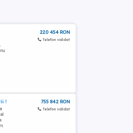
220 454 RON
Telefon validat
,
 nu
i !
755 842 RON
na
Telefon validat
al
a
2m.