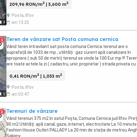
2
2
209,96 RON/m
| 3,600 m
Posta, Ilfov
3
ieri 13:25
Teren de vânzare sat Posta comuna cernica
1
Vând teren intravilant sat posta comuna Cernica terenul are o
suprafață de 1033 de mp , utilități : gaz curent apă canalizare în
apropriere ( sub 50 de metri) terenul se vinde la 100 Eur mp !!! Tere
are toate actele la zi ( cadastru, unic proprietar ) strada privata cu
deschidere de 9 metri !!! Terenul ...
2
2
0,41 RON/m
| 1,033 m
Posta, Ilfov
1
ieri 03:47
Terenuri de vânzare
2
Vând terenuri 375 m2 în satul Poșta, Comuna Cernica jud Ilfov. Preț
80 m2 Utilități: apă canal; gaze, internet, electricitate La 10 minute
Fashion House Outlet PALLADY La 20 min de stația de metrou Ang
Saligny