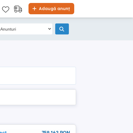
Adaugă anunț
ect
759 162 RON