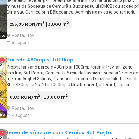
de proiect rezidențial. Terenul se află în intravilanul localității, la 7
minute de Șoseaua de Centură a Bucureștiului (DNCB) cu acces pr
Glina sau Cernica prin Bălăceanca. Administrativ este pe teritoriul
Cernica și ține de localitatea ...
2
2
253,05 RON/m
| 3,000 m
Posta, Ilfov
16
5 august
Parcele 480mp si 1000mp
1
Proprietar vand parcele 480mp si 1000mp teren intravilan, zona
linistita, Sat Posta, Cernica, la 5 min de Fashion House si 15 min de
metrou Anghel Saligny, Transport in comun Dimensiunile terenurilo
30 = 480mp si 25 40 = 1000mp Utilitati: curent, internet, apa si
canalizare,
2
2
0,03 RON/m
| 10,000 m
Posta, Ilfov
3
4 august
teren de vânzare com Cernica Sat Poșta.
7