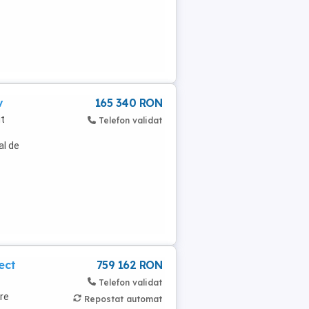
v
165 340 RON
it
Telefon validat
al de
ect
759 162 RON
Telefon validat
are
Repostat automat