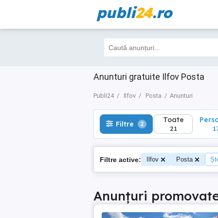
publi
24
.ro
Toate
Perso
Filtre
2
21
17
Anunturi gratuite Ilfov Posta
Publi24
Ilfov
Posta
Anunturi
Toate
Pers
Filtre
2
21
1
Filtre active:
Ilfov
Posta
Ște
Anunțuri promovat