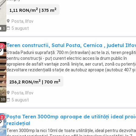
2
2
1,11 RON/m
| 375 m
Posta, Ilfov
5 august
1
Teren constructii, Satul Posta, Cernica , judetul Ilfo
12
Strada Padurii suprafață: 700 m (intravilan) acte la zi, teren pregăt
pentru construcții - puț curent electric acces la drum public în
apropiere de asfalt vantaje zonă: liniște, aer curat, zonă cu potenți
dezvoltare rezidențială stație de autobuz aproape (autobuz 407 și
altele) ...
2
2
236,2 RON/m
| 700 m
Posta, Ilfov
10
5 august
Poșta Teren 3000mp aproape de utilități ideal proi
2
rezidețial
Teren 3000mp la nici 10ml de toate utilitățile, ideal pentru dezvolt