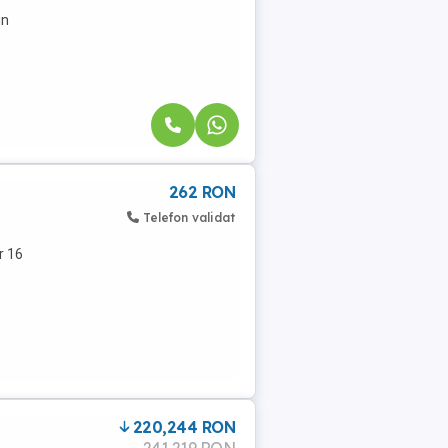
in
262 RON
Telefon validat
r 16
220,244 RON
241,219 RON