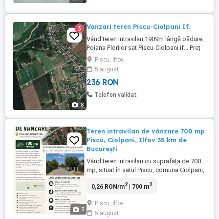
Vanzari teren Piscu-Ciolpani If.
3
Vând teren intravilan 1909m lângă pădure,
Poiana Florilor sat Piscu-Ciolpani if. . Preț
45 euro metrul. Zonă în dezvoltare apa,
Piscu, Ilfov
canal, 30 min de București. Tel. .
5 august
236 RON
Telefon validat
8
Teren intravilan de vânzare 700 mp
Piscu, Ciolpani, Ilfov 35 km de
București
Vând teren intravilan cu suprafața de 700
mp, situat în satul Piscu, comuna Ciolpani,
județul Ilfov, la doar 35 km de București,
2
2
0,26 RON/m
| 700 m
cu acces rapid din DN1. Terenul are
deschidere la Strada Câmpului (drum
Piscu, Ilfov
principal) și beneficiază de toate utilitățile
3
5 august
disponibile la limita proprietății: Gaz,