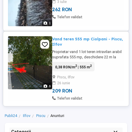
3 iulie
262 RON
Telefon validat
1
Vand teren 555 mp Ciolpani - Piscu,
Ilfov
Proprietar vand 1 lot teren intravilan arabil
suprafata 555 mp, deschidere 22 m la
drumul principal DC 182; zona de vile,
2
2
0,38 RON/m
| 555 m
curent, apa curenta gaze si canalizare la
teren; 4 km de DN1 iesirea prin Ciolpani,
Piscu, Ilfov
zona linistita; toate actele la zi.
26 iunie
6
209 RON
Telefon validat
Publi24
Ilfov
Piscu
Anunturi
Categorii