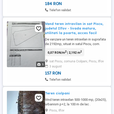
Energie electrică, ...
184 RON
Telefon validat
Vand teren intravilan in sat Piscu,
judetul Ilfov - livada matura,
utilitati la poarta, acces facil
De vanzare un teren intravilan in suprafata
de 2192mp, situat in satul Piscu, com.
Ciolpani, judetul Ilfov, aflat la cca 45km de
2
2
0,07 RON/m
| 2,192 m
Bucuresti. Terenul este pretabil atat pentru
constructia unei locuinte, cat si pentru
sat Piscu, comuna Ciolpani, Piscu, Ilfov
activitati agricole sau de relaxare.
5
3 august
Avantaje: - toate utilitatile sunt disponibile
la ...
157 RON
Telefon validat
Teren ciolpani
Vind teren intravilan 500-1000 mp, (20x25),
urbanism p+2, la 100 m de lac .
Piscu, Ilfov