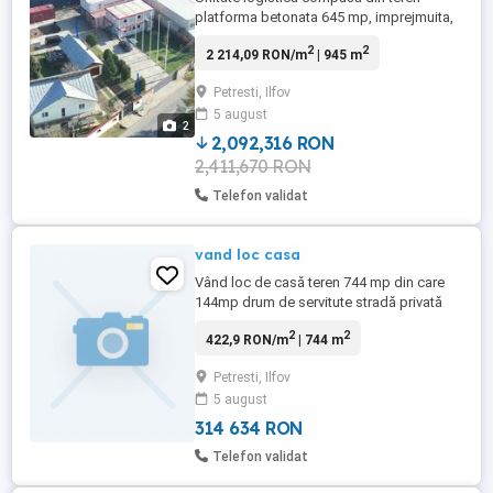
platforma betonata 645 mp, imprejmuita,
120 mp birouri in containere tip, 200 mp
2
2
2 214,09 RON/m
| 945 m
depozit in containere, atelier mecanic,
apa, gaze, canal, electricitate 380V. Acces
Petresti, Ilfov
TIR la 200 m de intersectia A0 cu DN1.
5 august
2
2,092,316 RON
2,411,670 RON
Telefon validat
vand loc casa
Vând loc de casă teren 744 mp din care
144mp drum de servitute stradă privată
proprietate comună , intravilan bun pentru
2
2
422,9 RON/m
| 744 m
construcție, 20x30 m front stradal pe colț,
curent electric la stradă poartă,extras CF si
Petresti, Ilfov
e înțărușat, pret 100 Euro mp negociabil
5 august
(60000), Comuna Corbeanca cartierul
Petrești Parc, ...
314 634 RON
Telefon validat