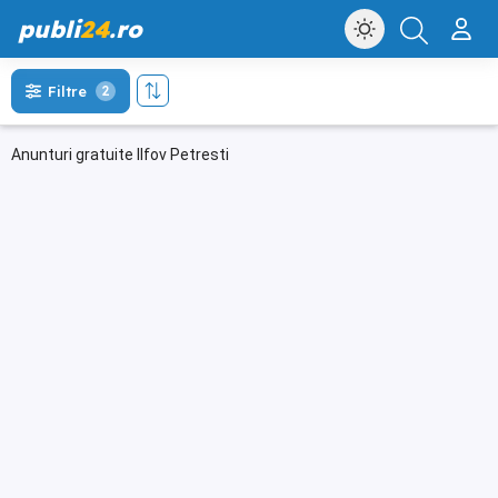
publi
24
.ro
Filtre
2
Anunturi gratuite Ilfov Petresti