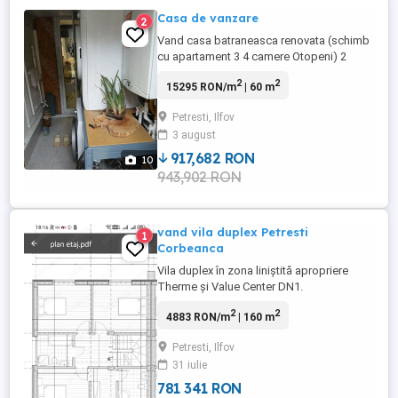
Casa de vanzare
2
Vand casa batraneasca renovata (schimb
cu apartament 3 4 camere Otopeni) 2
ca.ere2 bai living bucatarie + 1 camera
2
2
15295 RON/m
| 60 m
nerenovata + 1 camera debara cu pivnita .
Puț curte spatioasa Toate utilitatile : apa
Petresti, Ilfov
canalizare gaz fibra . Centrala pe gaz noua
3 august
Aproape de Biserica, Dn1 Value Center..
Suprafata totala ...
917,682 RON
10
943,902 RON
vand vila duplex Petresti
1
Corbeanca
Vila duplex în zona liniștită apropriere
Therme și Value Center DN1.
2
2
4883 RON/m
| 160 m
Petresti, Ilfov
31 iulie
781 341 RON