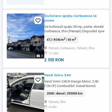
Închiriere spațiu Corbeanca la
șosea
Se închiriază spațiu 50 mp, parter, stradal
Corbeanca, Ilfov (Petrești) Disponibil spre
închiriere un spațiu versatil de 50 mp,
2
2
47,1 RON/m
| 50 m
amplasat la parter, cu vizibilitate stradală
excelentă, ideal pentru birouri sau diverse
Petresti, Corbeanca , Petresti, Ilfov
activități profesionale. Compartimentare
12 iulie
eficientă: 1 sală principală generoasă, ...
5
2 355 RON
Vand Volvo S40
Vand Volvo S40 R-Design Motor: 2.0D
(136 CP) Combustibil: Diesel Normă
poluare: Euro 4 Cutie: manuală Tracțiune:
2008 | diesel | 255000 km
față An fabricație: 2008 Km: 255000km
(reali) Dotări și echipamente: Pachet sport
Petresti, Ilfov
R-Design Scaune sport si incalzite fata
4 iulie
Jante aliaj Climatizare automată ...