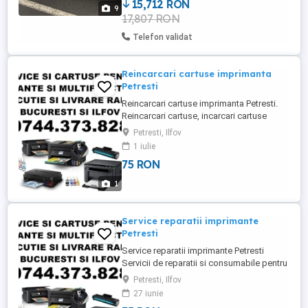
15,712 RON
9
17,807 RON
Telefon validat
Reincarcari cartuse imprimanta
Petresti
Reincarcari cartuse imprimanta Petresti.
Reincarcari cartuse, incarcari cartuse
imprimanta in Petresti. Evitati stresul
Petresti, Ilfov
traficului prin Bucuresti cu ajutorul ofertei
1 iulie
noastre care cuprinde reincarcari,
75 RON
incarcari, remanufacturare cartuse toner
pentru echipamentele de printare laser
1
toner si servicii de ...
Service reparatii imprimante
Petresti
Service reparatii imprimante Petresti
Servicii de reparatii si consumabile pentru
imprimante, multifunctionale la sediul
Petresti, Ilfov
societatii dvs. Bucuresti, Ilfov. Executie
27 iunie
rapida cu livrare gratuita in max. 2 ore la