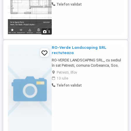
Telefon validat
5
RO-Verde Landscaping SRL
rectuteaza
RO-VERDE LANDSCAPING SRL,, cu sediul
în sat Petresti, comuna Corbeanca, Sos.
Unirii, nr. 64, Jud. Ilfov recruteaza pe
Petresti, Ilfov
urmatoarele functii: - Dulgher restauratori
13 iulie
cod COR 711502 - 4 posturi - Fierar
Telefon validat
betonist, cod COR 711402 - 3 posturi -
Pavator, cod COR 711902 - 2 posturi
Depunere CV la sediul societatii ...