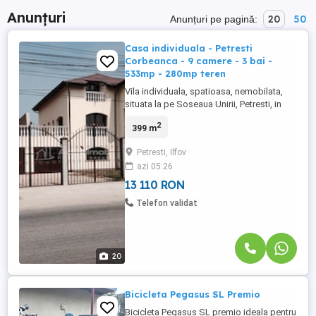
Anunțuri
20
50
Anunțuri pe pagină:
Casa individuala - Petresti
Corbeanca - 9 camere - 3 bai -
533mp - 280mp teren
Vila individuala, spatioasa, nemobilata,
situata la pe Soseaua Unirii, Petresti, in
apropiere de DN, Otopeni, Padurea
2
399 m
Petresti Pretul este negociabil! Vila se
preteaza pentru diverse afaceri, azil,
Petresti, Ilfov
gradinita, afterschool, dar si rezidential!
azi 05:26
Disponibile 2 vile la 2500 euro luna vila! -
este alcatuita ...
13 110 RON
Telefon validat
20
Bicicleta Pegasus SL Premio
Bicicleta Pegasus SL premio ideala pentru