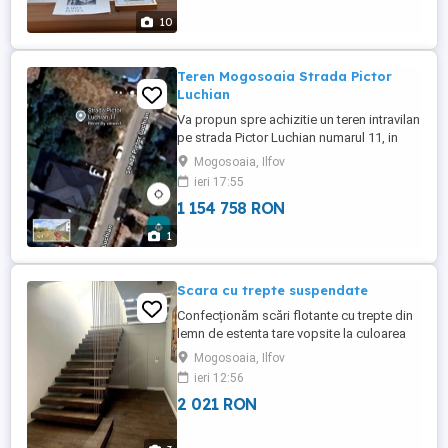
pe sticla si ...
10
Teren Mogosoaia Strada Pictor
Luchian
Va propun spre achizitie un teren intravilan
pe strada Pictor Luchian numarul 11, in
localitatea Mogosoaia. Terenul are o
Mogosoaia, Ilfov
suprafata de 941 mp cu deschidere
ieri 17:55
stradala de 30.11 ml. Proprietate dispune
1 154 758 RON
de utilitati: apa, gaz, curent, Tv internet iar
strada este asfaltata. Direct proprietar!
1
Scara cu trepte suspendate
Confecționăm scări flotante cu trepte din
lemn de estenta tare vopsite la culoarea
pe care și o dorește clientul. Structură
Mogosoaia, Ilfov
metalică este foarte robusta putând
ieri 12:56
susține peste 300kg per treaptă.
2 021 RON
PROIECRE GRATUITĂ NE DEPLASĂM
ORIUNDE IN ȚARA!!!