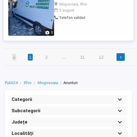
teritoriul Mogosiaia și împrejurimi. Utilaje
Mogosoaia, Ilfov
profesionale noi, vidanja 12 mc, vidanja 20
5 august
mc, utilaj desfundare performant.
Telefon validat
3
›
‹
1
2
…
11
12
Publi24
Ilfov
Mogosoaia
Anunturi
Categorii
Subcategorii
Județe
Localități