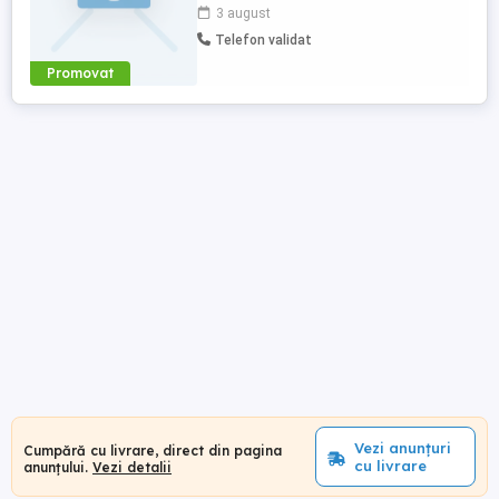
de la 14.00 la 22.00. Conditii excelente de
3 august
lucru si salariu negociabil. De preferat
Telefon validat
persoane care locuiesc in zona. Pentru
mai multe detalii va rugam sa ne
Promovat
contactati la numarul ...
Vezi anunțuri
Cumpără cu livrare, direct din pagina
cu livrare
anunțului.
Vezi detalii