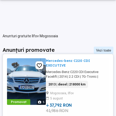
Anunturi gratuite Ilfov Mogosoaia
Anunțuri promovate
Vezi toate
Mercedes-benz C220 CDI
EXECUTIVE
Mercedes-Benz C220 CDI Executive
Facelift | 2014 | 2.2 CDI | 7G-Tronic |
218.000 km Preț: 7.999 (ușor negociabil
2013 | diesel | 218000 km
doar la fața locului, după vizionare) Vând
Mercedes-Benz C220 CDI Executive
Mogosoaia, Ilfov
Facelift, prima înmatriculare 31.01.2014,
5 august
întreținut cu grijă și aflat într-o stare
Promovat
5
tehnică foarte bună. 218.000 ...
37,792 RON
41,986 RON