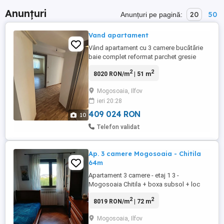
Anunțuri
20
50
Anunțuri pe pagină:
Vand apartament
Vând apartament cu 3 camere bucătărie
baie complet reformat parchet gresie
faianță instalație electrică noua de cupru
2
2
8020 RON/m
| 51 m
gaze naturale la parter localitate
Mogoșoaia
Mogosoaia, Ilfov
ieri 20:28
409 024 RON
10
Telefon validat
Ap. 3 camere Mogosoaia - Chitila
64m
Apartament 3 camere - etaj 1 3 -
Mogosoaia Chitila + boxa subsol + loc
parcare Pentru detalii suplimentare va rog
2
2
8019 RON/m
| 72 m
sunati la telefon. Aparatamentul se afla
intr un complex imobiliar lux - aproape de
Mogosoaia, Ilfov
mijloc de transport si supermarket uri.