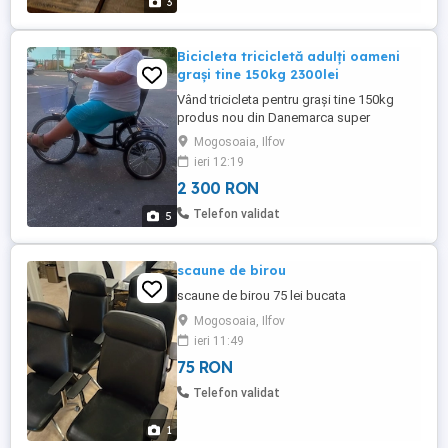
3
Bicicleta tricicletă adulți oameni
grași tine 150kg 2300lei
Vând tricicleta pentru grași tine 150kg
produs nou din Danemarca super
rezistent și model unicat oferta cu scaun
Mogosoaia, Ilfov
două coșuri sonerie
ieri 12:19
2 300 RON
Telefon validat
5
scaune de birou
scaune de birou 75 lei bucata
Mogosoaia, Ilfov
ieri 11:49
75 RON
Telefon validat
1