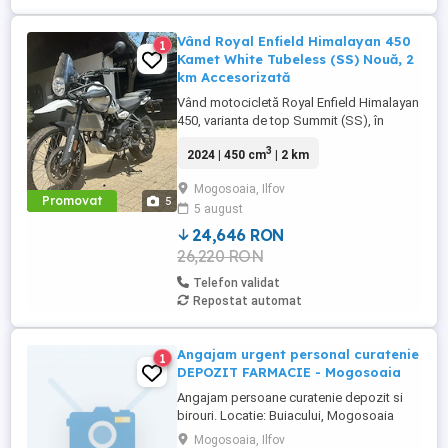
Vând Royal Enfield Himalayan 450
1
Kamet White Tubeless (SS) Nouă, 2
km Accesorizată
Vând motocicletă Royal Enfield Himalayan
450, varianta de top Summit (SS), în
culoarea Kamet White, dotată din fabrică
3
2024 | 450 cm
| 2 km
cu jante Tubeless. Motocicleta este
practic nouă, neutilizată (2 km). A fost
Mogosoaia, Ilfov
fabricată în octombrie 2024 și
Promovat
5
5 august
achiziționată din reprezentanță în aprilie
2025. Se află în stare absolut ...
24,646 RON
26,220 RON
Telefon validat
Repostat automat
Angajam urgent personal curatenie
1
DEPOZIT FARMACIE - Mogosoaia
Angajam persoane curatenie depozit si
birouri. Locatie: Buiacului, Mogosoaia
Program: tura 1 de la 6.00 la 14.00; tura 2
Mogosoaia, Ilfov