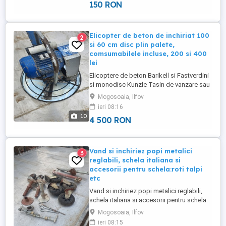
Posibilitate ...
150 RON
Elicopter de beton de inchiriat 100
2
si 60 cm disc plin palete,
comsumabilele incluse, 200 si 400
lei
Elicoptere de beton Barikell si Fastverdini
si monodisc Kunzle Tasin de vanzare sau
inchiriat 100cm diametru, motor termic
Mogosoaia, Ilfov
Subaru Ex17 si 60 cm, electric FastVerdini
ieri 08:16
disc plin palete, consumabilele incluse,
10
4 500 RON
400 si 200 lei/zi. Pret vanzare 4500 lei
oricare dintre ele. Posibilitate transport
contra cost ...
Vand si inchiriez popi metalici
3
reglabili, schela italiana si
accesorii pentru schela:roti talpi
etc
Vand si inchiriez popi metalici reglabili,
schela italiana si accesorii pentru schela:
jumatati, trei sferturi de schela, roti
Mogosoaia, Ilfov
morsete, talpi reglabile, podine, orizontale
ieri 08:15