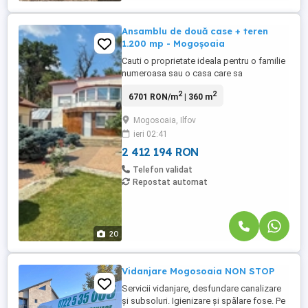
Ansamblu de două case + teren
1.200 mp - Mogoșoaia
Cauti o proprietate ideala pentru o familie
numeroasa sau o casa care sa
gazduiasca si propriul business (cabinet
2
2
6701 RON/m
| 360 m
medical, salon, afterschool, gradinita
privata, birouri)? Aceasta proprietate din
Mogosoaia, Ilfov
Mogosoaia, Ilfov, e ideala pentru tine.
ieri 02:41
Situata intr-o zona rezidentiala apreciata
din apropierea Bucurestiului, ...
2 412 194 RON
Telefon validat
Repostat automat
20
Vidanjare Mogosoaia NON STOP
Servicii vidanjare, desfundare canalizare
și subsoluri. Igienizare și spălare fose. Pe