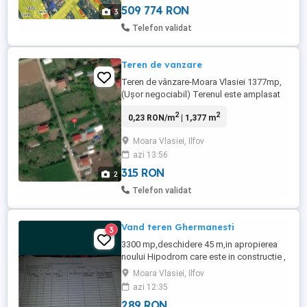
509 774 RON
3
Telefon validat
Teren de vanzare
Teren de vânzare-Moara Vlasiei 1377mp,
(Ușor negociabil) Terenul este amplasat
într-o zonă liniștită, cu case construite în
2
2
0,23 RON/m
| 1,377 m
vecinătate, ideal pentru construcția unei
locuințe . Accesul se face pe drum pietruit.
Moara Vlasiei, Ilfov
Utilități disponibile în zonă: curent electric
azi 13:56
si gaze. Avantaje: teren intravilan; acces ...
315 RON
2
Telefon validat
Vand teren Ghermanesti
3
3300 mp,deschidere 45 m,in apropierea
noului Hipodrom care este in constructie ,
in apropierea autostrazii A3 Bucuresti -
Moara Vlasiei, Ilfov
Ploiesti, pe partea dreaptă a autostrazii
azi 12:35
cum vii din București . pret negociabil
289 RON
55euro/mp