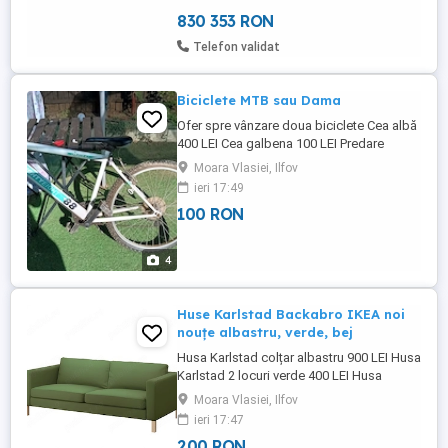
foarte bine conectata, ...
830 353 RON
Telefon validat
Biciclete MTB sau Dama
Ofer spre vânzare doua biciclete Cea albă
400 LEI Cea galbena 100 LEI Predare
personala în zona Moara Vlasiei Va rog sa
Moara Vlasiei, Ilfov
mă contactați pentru mai multe detalii
ieri 17:49
100 RON
4
Huse Karlstad Backabro IKEA noi
nouțe albastru, verde, bej
Husa Karlstad colțar albastru 900 LEI Husa
Karlstad 2 locuri verde 400 LEI Husa
fotoliu Backabro bej 200 LEI Predare
Moara Vlasiei, Ilfov
personala Moara Vlasiei sau zona
ieri 17:47
Băneasa București
200 RON