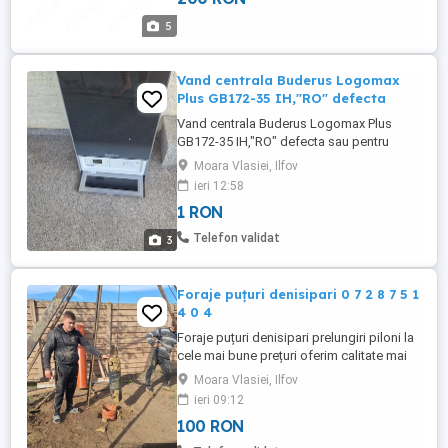
5
Vand centrala Buderus Logomax
Plus GB172-35 IH,"RO" defecta
Vand centrala Buderus Logomax Plus
GB172-35 IH,"RO" defecta sau pentru
piese. Centrala a fost intretinuta foarte
Moara Vlasiei, Ilfov
bine
ieri 12:58
1 RON
Telefon validat
3
Foraje puțuri denisipari 0 7 2 8 7 5 1
4 0 4
Foraje puțuri denisipari prelungiri piloni la
cele mai bune prețuri oferim calitate mai
multe detalii la nr 0 7 2 8 7 5 1 4 0 4
Moara Vlasiei, Ilfov
ieri 09:12
100 RON