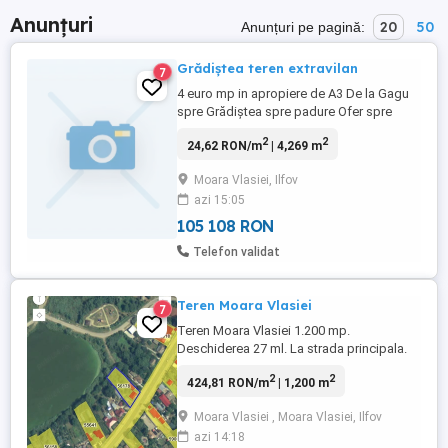
Anunțuri
20
50
Anunțuri pe pagină:
Grădiștea teren extravilan
7
4 euro mp in apropiere de A3 De la Gagu
spre Grădiștea spre padure Ofer spre
vânzare teren extravilan spre pădure 4269
2
2
24,62 RON/m
| 4,269 m
mp
Moara Vlasiei, Ilfov
azi 15:05
105 108 RON
Telefon validat
Teren Moara Vlasiei
7
Teren Moara Vlasiei 1.200 mp.
Deschiderea 27 ml. La strada principala.
Deschiderea la lac. Terenul are 2 imobile
2
2
424,81 RON/m
| 1,200 m
casa bătrânesc. 49 si 79 mp. Se pot
demola. Persoana fizica actele la zi. Pret
Moara Vlasiei , Moara Vlasiei, Ilfov
fix.
azi 14:18