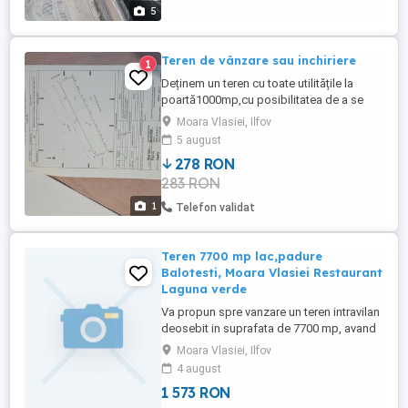
5
Teren de vânzare sau inchiriere
1
Deținem un teren cu toate utilitățile la
poartă1000mp,cu posibilitatea de a se
extinde cu inca 300mp, situat la 50m de
Moara Vlasiei, Ilfov
dj101,și 1 km de autostrada București-
5 august
Ploiești
278 RON
283 RON
1
Telefon validat
Teren 7700 mp lac,padure
Balotesti, Moara Vlasiei Restaurant
Laguna verde
Va propun spre vanzare un teren intravilan
deosebit in suprafata de 7700 mp, avand
acces atat la lac cat si la padure. Terenul
Moara Vlasiei, Ilfov
are o deschidere de 28 ml la strada si la
4 august
Valea Cociovalistea si este neparcelat.
1 573 RON
Atat pozitionarea terenului, cu vedere si