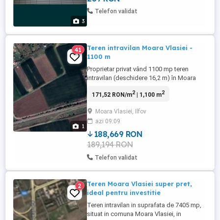
Telefon validat
3
Teren intravilan Moara Vlasiei -
41
1100 m
Proprietar privat vând 1100 mp teren
intravilan (deschidere 16,2 m) în Moara
Vlasiei, zona de case (între Str. Mihai
2
2
171,52 RON/m
| 1,100 m
Eminescu si Padurea Brânzeasca - este in
stânga casei izolate din imagine). Utilitati
Moara Vlasiei, Ilfov
gaz, curent, apa în apropiere.
azi 09:09
1
188,669 RON
189,194 RON
Telefon validat
Teren Moara Vlasiei super pret,
2
ideal pentru investitie
Teren intravilan in suprafata de 7405 mp,
situat in comuna Moara Vlasiei, in