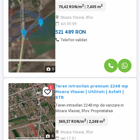
imediata vecinatate a autostrazii A3 si a
2
2
70,42 RON/m
| 7,405 m
autostrazii A0 in nodul intermodal BIMH.
Terenul are o deschidere de 25,46 ml si
Moara Vlasiei, Ilfov
este ideal pentru investitii. Pret negociabil.
azi 05:09
Daca zona si caracteristicile acestui teren
se aliniaza ...
521 489 RON
Telefon validat
3
Teren intravilan premium 2248 mp
1
Moara Vlasiei | Utilitati | Asfalt |
STB
Teren intravilan 2248 mp de vanzare in
Moara Vlasiei, Ilfov. Proprietatea
beneficiaza de toate utilitatile la limita
2
2
369,37 RON/m
| 2,248 m
terenului: apa, canalizare, gaz, curent
electric si internet. Acces direct din drum
Moara Vlasiei, Ilfov
asfaltat si statie STB chiar in fata
5
ieri 17:51
proprietatii. Terenul este situat intr-o zona