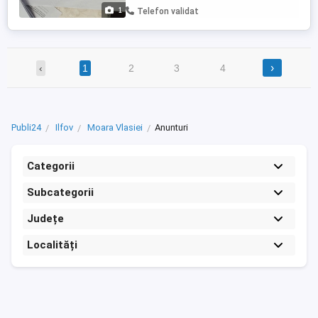
1
Telefon validat
›
‹
1
2
3
4
Publi24
Ilfov
Moara Vlasiei
Anunturi
Categorii
Subcategorii
Județe
Localități