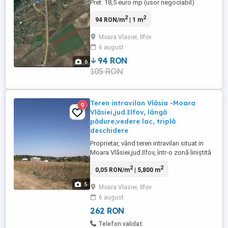
Pret: 18,5 euro mp (usor negociabil)
Extravilan
2
2
94 RON/m
| 1 m
Moara Vlasiei, Ilfov
6 august
94 RON
6
105 RON
Teren intravilan Vlăsia -Moara
9
Vlăsiei,jud.Ilfov, lângă
pădure,vedere lac, triplă
deschidere
Proprietar, vând teren intravilan situat in
Moara Vlăsiei,jud.Ilfov, într-o zonă liniștită
și verde, lângă pădure cu vedere spre
2
2
0,05 RON/m
| 5,800 m
lacul din zonă. Suprafața 5800mp Acces:
triplă deschidere,cu drum de 4m la
5
Moara Vlasiei, Ilfov
ambele capete ale terenului cât și pe toată
6 august
lungimea lui. Localizare: zonă cu
potențial,la aproximativ ...
262 RON
Telefon validat