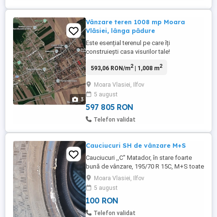
Vânzare teren 1008 mp Moara
Vlăsiei, lânga pădure
Este esențial terenul pe care îți
construiești casa visurilor tale!
Oportunitate: teren 1008 mp în Moara
2
2
593,06 RON/m
| 1,008 m
Vlăsiei, lângă pădurea Brânzeasca, într-un
cadru natural deosebit. Terenul este situat
Moara Vlasiei, Ilfov
pe str. George Coșbuc asfaltată, cu trafic
5 august
exterm de redus, situată într-o zonă
3
rezidențială nouă, liniștită, ...
597 805 RON
Telefon validat
Cauciucuri SH de vânzare M+S
Cauciucuri ,,C" Matador, în stare foarte
bună de vânzare, 195/70 R 15C, M+S toate
4 la 100 lei.ilfov M Vlasiei
Moara Vlasiei, Ilfov
5 august
100 RON
Telefon validat