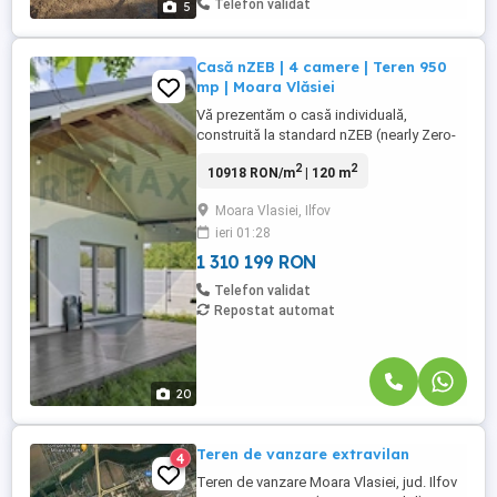
Telefon validat
5
Casă nZEB | 4 camere | Teren 950
mp | Moara Vlăsiei
Vă prezentăm o casă individuală,
construită la standard nZEB (nearly Zero-
Energy Building), situată în Moara Vlăsiei,
2
2
10918 RON/m
| 120 m
pe Strada Statorniciei, într-o zonă liniștită,
cu acces rapid către București, Pipera și
Moara Vlasiei, Ilfov
Aeroportul Otopeni. Locuința este dispusă
ieri 01:28
pe un singur nivel (parter) și oferă o
compartimentare ...
1 310 199 RON
Telefon validat
Repostat automat
20
Teren de vanzare extravilan
4
Teren de vanzare Moara Vlasiei, jud. Ilfov