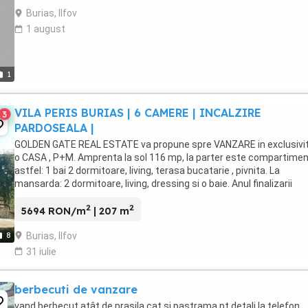
Burias, Ilfov
1 august
1
VILA PERIS BURIAS | 6 CAMERE | INCALZIRE
3
PARDOSEALA |
GOLDEN GATE REAL ESTATE va propune spre VANZARE in exclusivi
o CASA , P+M. Amprenta la sol 116 mp, la parter este compartime
astfel: 1 bai 2 dormitoare, living, terasa bucatarie , pivnita. La
mansarda: 2 dormitoare, living, dressing si o baie. Anul finalizarii
constructiei este 2015, acesta ...
2
2
5694 RON/m
| 207 m
Burias, Ilfov
8
31 iulie
berbecuti de vanzare
vand berbecuț atât de prasila cat si pastrama pt detali la telefon