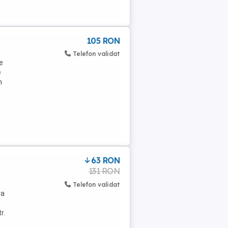
105 RON
Telefon validat
e
e
n
63 RON
131 RON
Telefon validat
ra
r.