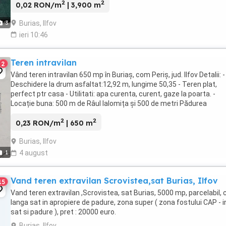
2
2
0,02 RON/m
| 3,900 m
Burias, Ilfov
3
ieri 10:46
Teren intravilan
2
Vând teren intravilan 650 mp în Buriaș, com Periș, jud. Ilfov Detalii: -
Deschidere la drum asfaltat:12,92 m, lungime 50,35 - Teren plat,
perfect ptr casa - Utilitati: apa curenta, curent, gaze la poarta. -
Locație buna: 500 m de Râul Ialomița și 500 de metri Pădurea
Scrovistea. .Acte la zi. Preț: ...
2
2
0,23 RON/m
| 650 m
Burias, Ilfov
1
4 august
Vand teren extravilan Scrovistea,sat Burias, Ilfov
15
Vand teren extravilan ,Scrovistea, sat Burias, 5000 mp, parcelabil, 
langa sat in apropiere de padure, zona super ( zona fostului CAP - i
sat si padure ), pret : 20000 euro.
Burias, Ilfov