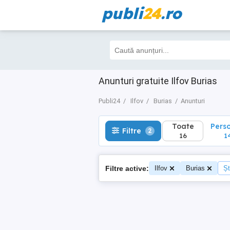
publi
24
.ro
Toate
Perso
Filtre
2
16
14
Anunturi gratuite Ilfov Burias
Publi24
Ilfov
Burias
Anunturi
Toate
Pers
Filtre
2
16
1
Filtre active:
Ilfov
Burias
Șt