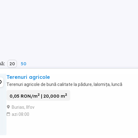
nă:
20
50
Terenuri agricole
Terenuri agricole de bună calitate la pădure, Ialomița, luncă
2
2
0,05 RON/m
| 20,000 m
Burias, Ilfov
azi 08:00