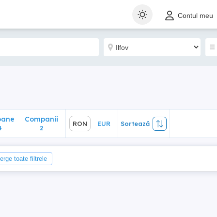
ane
Companii
RON
EUR
Sortează
Contul meu
2
oane
Companii
RON
EUR
Sortează
4
2
erge toate filtrele