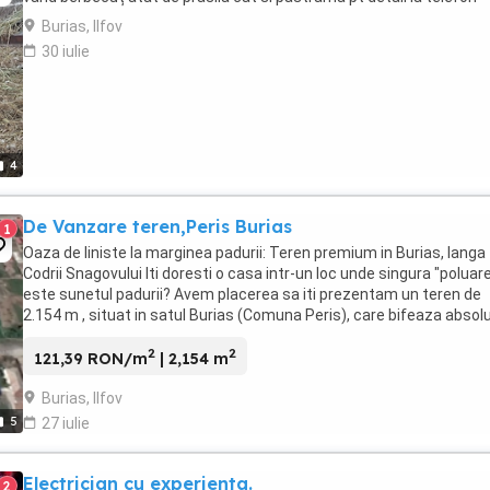
Burias, Ilfov
30 iulie
4
De Vanzare teren,Peris Burias
1
Oaza de liniste la marginea padurii: Teren premium in Burias, langa
Codrii Snagovului Iti doresti o casa intr-un loc unde singura "poluar
este sunetul padurii? Avem placerea sa iti prezentam un teren de
2.154 m , situat in satul Burias (Comuna Peris), care bifeaza absol
toate cerintele pentru o ...
2
2
121,39 RON/m
| 2,154 m
Burias, Ilfov
5
27 iulie
Electrician cu experienta.
2