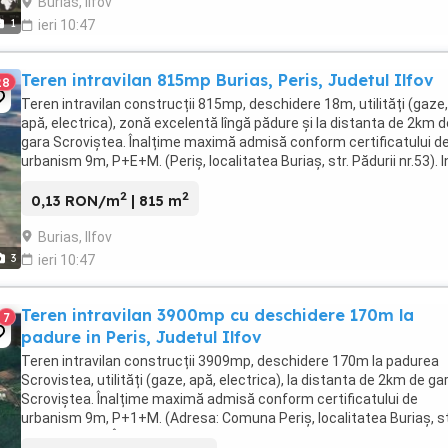
Burias, Ilfov
1
ieri 10:47
Teren intravilan 815mp Burias, Peris, Judetul Ilfov
28
Teren intravilan construcții 815mp, deschidere 18m, utilități (gaze,
apă, electrica), zonă excelentă lîngă pădure și la distanta de 2km d
gara Scroviștea. Înalțime maximă admisă conform certificatului d
urbanism 9m, P+E+M. (Periș, localitatea Buriaș, str. Pădurii nr.53). I
anumite conditii se vinde ...
2
2
0,13 RON/m
| 815 m
Burias, Ilfov
3
ieri 10:47
Teren intravilan 3900mp cu deschidere 170m la
7
padure in Peris, Judetul Ilfov
Teren intravilan construcții 3909mp, deschidere 170m la padurea
Scrovistea, utilități (gaze, apă, electrica), la distanta de 2km de ga
Scroviștea. Înalțime maximă admisă conform certificatului de
urbanism 9m, P+1+M. (Adresa: Comuna Periș, localitatea Buriaș, st
Pădurii nr. 87). În apropiere: Scoala ...