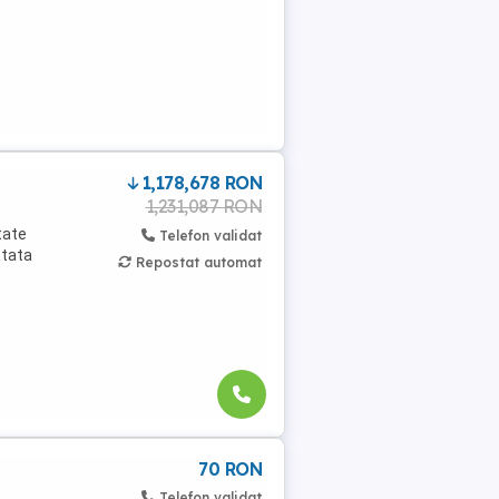
1,178,678 RON
1,231,087 RON
tate
Telefon validat
ntata
Repostat automat
70 RON
Telefon validat