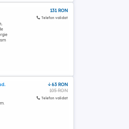
131 RON
Telefon validat
e,
de
rgie
nism
ud.
63 RON
105 RON
Telefon validat
om.