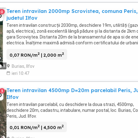
Teren intravilan 2000mp Scrovistea, comuna Peris,
20
judetul Ilfov
Teren intravilan construcții 2030mp, deschidere 19m, utilități (gaz
apă, electrica), zonă excelentă lângă pădure și la distanta de 2km 
gara Scroviștea. Distanta 20m de la bransamentul de apa si de ene
electrica. Înalțime maximă admisă conform certificatului de urba
9m, P+1+M. (Periș, localitatea ...
2
2
0,07 RON/m
| 2,000 m
Burias, Ilfov
3
ieri 10:47
Teren intravilan 4500mp D=20m parcelabil Peris, J
3
Ilfov
Teren intravilan parcelabil, cu deschidere la doua strazi, 4500mp,
deschidere 20m, cadastru, intabulare, numar postal, loc. Burias, C
Peris, Jud. Ilfov.
2
2
0,01 RON/m
| 4,500 m