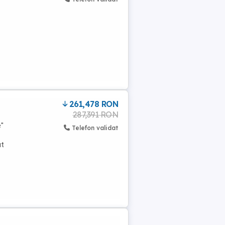
261,478 RON
287,391 RON
e"
Telefon validat
ut