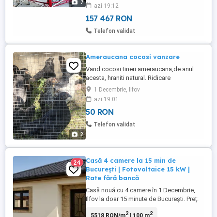
7
azi 19:12
București este de 55 km și 14 față de
orașul Videle.Pentru detalii sunați la ...
157 467 RON
Telefon validat
Ameraucana cocosi vanzare
Vand cocosi tineri ameraucana,de anul
acesta, hraniti natural. Ridicare
personala,nu trimit. 0sapte2doi6trei1000.
1 Decembrie, Ilfov
azi 19:01
50 RON
Telefon validat
2
Casă 4 camere la 15 min de
24
București | Fotovoltaice 15 kW |
Rate fără bancă
Casă nouă cu 4 camere în 1 Decembrie,
Ilfov la doar 15 minute de București. Preț:
105.000 Acceptăm plata în rate direct la
2
2
5518 RON/m
| 100 m
dezvoltator,cu avans 50% fără credit