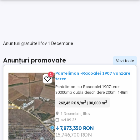
Anunturi gratuite Ilfov 1 Decembrie
Anunțuri promovate
Vezi toate
Pantelimon -Racoalei 1907 vanzare
1
teren
Pantelimon -str Rascoalei 1907 teren
30000mp dubla deschidere 200ml 148ml
teren intravilan ,zona mixta M3-servicii
2
2
262,45 RON/m
| 30,000 m
,comert ,depozitare ,locatie cu
oportunitate de investitie ,dezvoltare
1 Decembrie, Ilfov
comerciala ,logistica ,productie
azi 09:36
,depozitare POT -50% ,CUT=1 Utilitati si
facilitati : iluminat stradal ,apa ,canalizare
7,873,350 RON
...
15,746,700 RON