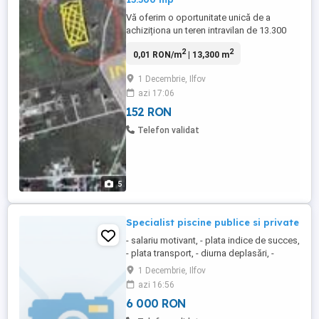
Vă oferim o oportunitate unică de a
achiziționa un teren intravilan de 13.300
mp în Domnești, situat într-o poziție
2
2
0,01 RON/m
| 13,300 m
excelentă pentru a se amenaja o parcare
de camioane sau si hale industriale. Acest
1 Decembrie, Ilfov
teren are in apropiere toate utilitățile
azi 17:06
necesare. Această locație este ideală
pentru companiile care ...
152 RON
Telefon validat
5
Specialist piscine publice si private
- salariu motivant, - plata indice de succes,
- plata transport, - diurna deplasări, -
respectarea sarbatorilor legale
1 Decembrie, Ilfov
azi 16:56
6 000 RON