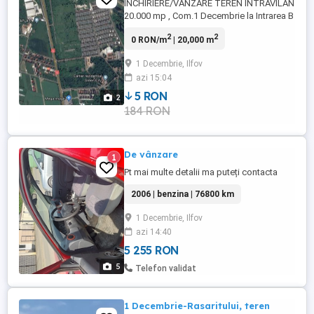
INCHIRIERE/VANZARE TEREN INTRAVILAN
20.000 mp , Com.1 Decembrie la Intrarea B
GREEN CITY , Deschidere la DN5 si la
2
2
0 RON/m
| 20,000 m
drum lateral , Cadastru , Intabulare , utilitati
in zona . PRETABIL PARC VANZARI AUTO ,
1 Decembrie, Ilfov
DEPOZIT MATERIALE DE CONSTRUCTIE ,
azi 15:04
ETC . NEGOCIABIL . , incalzire: Altele,
suprafata totala: 20000Utilitati: ...
5 RON
2
184 RON
De vânzare
1
Pt mai multe detalii ma puteți contacta
2006 | benzina | 76800 km
1 Decembrie, Ilfov
azi 14:40
5 255 RON
5
Telefon validat
1 Decembrie-Rasaritului, teren