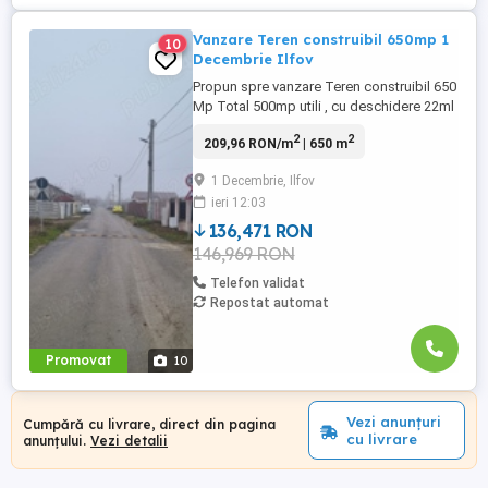
Vanzare Teren construibil 650mp 1
10
Decembrie Ilfov
Propun spre vanzare Teren construibil 650
Mp Total 500mp utili , cu deschidere 22ml
Localitatea 1 Decembrie Ilfov la 20 minute
2
2
209,96 RON/m
| 650 m
de Bucuresti Metrou Eroi Revolutiei cu
transport STB Terenul se afla pozitionat
1 Decembrie, Ilfov
pe str Fagului strada Iluminata Public
ieri 12:03
,Asfaltata ,Curent ,Gaze ,Apa. si canalizare
in apropiere ...
136,471 RON
146,969 RON
Telefon validat
Repostat automat
Promovat
10
Vezi anunțuri
Cumpără cu livrare, direct din pagina
cu livrare
anunțului.
Vezi detalii