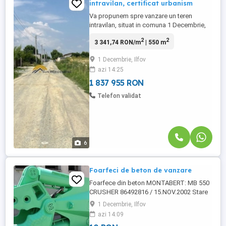
intravilan, certificat urbanism
Va propunem spre vanzare un teren
intravilan, situat in comuna 1 Decembrie,
pe strada Rasaritului, intr-o zona in
2
2
3 341,74 RON/m
| 550 m
continua dezvoltare. Terenul are o
suprafata de 550 mp cu o deschidere de
1 Decembrie, Ilfov
36 mp, utilitatile la maxim 50 m de teren. In
azi 14:25
zona sunt construite case, strada
principala este asfaltata. Acces ...
1 837 955 RON
Telefon validat
6
Foarfeci de beton de vanzare
Foarfece din beton MONTABERT: MB 550
CRUSHER 86492816 / 15.NOV.2002 Stare
excelentă, câteva ore de muncă. MB 450
1 Decembrie, Ilfov
CRUSHER 86590809 / 26. IUNIE 2002
azi 14:09
Complet renovat. DETALII LA TEL: