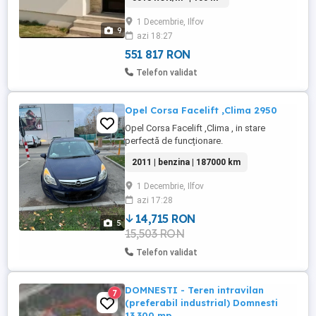
bancar. Compartimentare 100 mp utili
1 Decembrie, Ilfov
Living generos 3 dormitoare Bucătărie
9
azi 18:27
Baie Terasă 10 mp Curte proprie 2 locuri ...
551 817 RON
Telefon validat
Opel Corsa Facelift ,Clima 2950
Opel Corsa Facelift ,Clima , in stare
perfectă de funcționare.
2011 | benzina | 187000 km
1 Decembrie, Ilfov
azi 17:28
14,715 RON
5
15,503 RON
Telefon validat
DOMNESTI - Teren intravilan
7
(preferabil industrial) Domnesti
13.300 mp