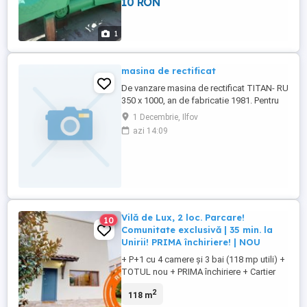
10 RON
1
masina de rectificat
De vanzare masina de rectificat TITAN- RU
350 x 1000, an de fabricatie 1981. Pentru
detalii:
1 Decembrie, Ilfov
azi 14:09
Vilă de Lux, 2 loc. Parcare!
10
Comunitate exclusivă | 35 min. la
Unirii! PRIMA închiriere! | NOU
+ P+1 cu 4 camere și 3 bai (118 mp utili) +
TOTUL nou + PRIMA închiriere + Cartier
liniștit și relaxant + Aer curat + Casă
2
118 m
modernă și spațioasă + Finisaje premium