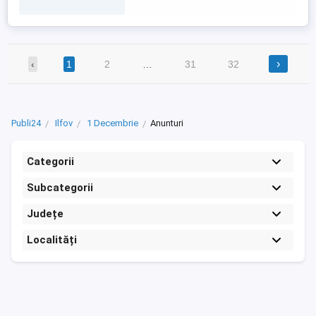
de planificare ; - ...
›
‹
1
2
…
31
32
Publi24
Ilfov
1 Decembrie
Anunturi
Categorii
Subcategorii
Județe
Localități