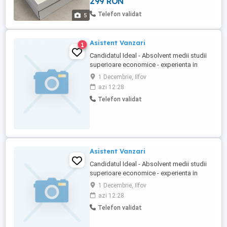
299 RON
Culoare: alb Imprimeu: uni Stil: pastel,
casual Material: piele, material sintetic
Telefon validat
5
Varf: ...
Asistent Vanzari
1
Candidatul Ideal - Absolvent medii studii
superioare economice - experienta in
productie publicitara ofera un avantaj
1 Decembrie, Ilfov
(print, semnalistica, mobilier) - Persoana
azi 12:28
autodidacta cu capacitate de asimilare
Telefon validat
rapidă a cunostintelor ; - Abilitati
organizatorice, analitice, de comunicare si
de planificare ; - ...
Asistent Vanzari
Candidatul Ideal - Absolvent medii studii
superioare economice - experienta in
productie publicitara ofera un avantaj
1 Decembrie, Ilfov
(print, semnalistica, mobilier) - Persoana
azi 12:28
autodidacta cu capacitate de asimilare
Telefon validat
rapidă a cunostintelor ; - Abilitati
organizatorice, analitice, de comunicare si