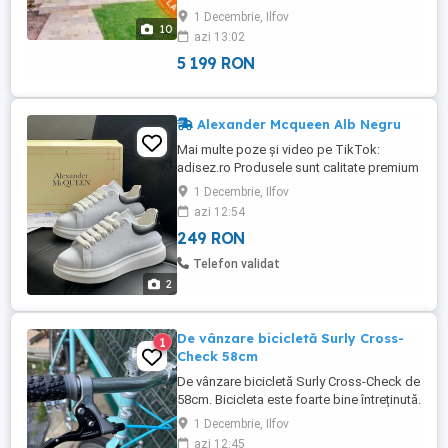
+ Casă semimobilată + Bucătarie mobilată
1 Decembrie, Ilfov
& utilată + 2 locuri parcare + Scoală,
10
azi 13:02
grădiniță, Mega Image, Sală fitness
Complexul ...
5 199 RON
Alexander Mcqueen Alb Negru
Mai multe poze și video pe TikTok:
adisez.ro Produsele sunt calitate premium
MODEL UNISEX Marimi: : 40 | 41 | 42 | 43 |
1 Decembrie, Ilfov
44 Adidasi Alexander Mcqueen Alb &
azi 12:54
Negru. Livrare imediata din stoc!
249 RON
Caracteristici Culoare: alb Imprimeu: uni
Stil: pastel, casual Material: piele
Telefon validat
ecologica, material sintetic Varf: ...
2
De vânzare bicicletă Surly Cross-
1
Check 58cm
De vânzare bicicletă Surly Cross-Check de
58cm. Bicicleta este foarte bine întreținută.
Preț usor negociabil.
1 Decembrie, Ilfov
azi 12:45