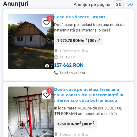
Anunțuri
20
50
Anunțuri pe pagină:
Casa de vânzare, urgent
6
Două case pe același teren,una nouă dar
neterminată pe interior și o casă
batraneasca care necesită renovare .
2
2
1 970,78 RON/m
| 80 m
Teren in suprafață de 1900 m2 Are apa ,
curent electric,hasna Prețul este așa mic
1 Decembrie, Ilfov
că am nevoie de bani urgent 28500 euro
azi 19:12
Am toate actele necesare, vânzării Pentru
detalii sunați la telefon ...
157 662 RON
7
Telefon validat
Două case pe același teren,una
9
noua construita și neterminată in
interior și o casă batraneasca
In localitatea MERENI-de jos JUDETUL
TELEORMAN am construit o casă în
suprafață de 80 m2.Pe același teren se
2
2
1968 RON/m
| 80 m
află și o casă batraneasca care se poate
renova și consolida . Terenul este in
1 Decembrie, Ilfov
suprafață de 1900 m2 Distanta fata de