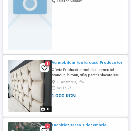
Telefon validat
Va mobilam toata casa Producator
1
Oferta Producator mobilier comercial -
standuri, birouri, riflaj pentru placare sau
pereti despartitori, din lemn masiv, tei.
1 Decembrie, Ilfov
Mobilier de bucatarie, living, dormitor,
azi 16:26
paturi tapitate. Si pentru ca putem
1 000 RON
producem si mese jocuri distractive
biliard, remi, table, poker. Va asteptam cu
o oferta de pret ...
10
Inchiriez teren 1 decembrie
7