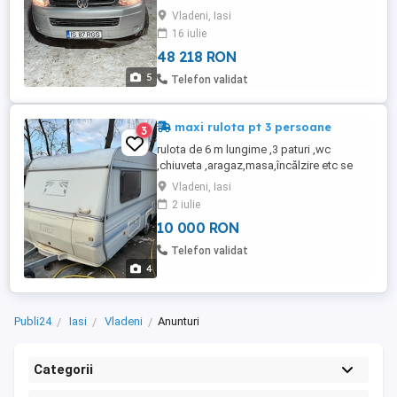
Vladeni, Iasi
16 iulie
48 218 RON
5
Telefon validat
maxi rulota pt 3 persoane
3
rulota de 6 m lungime ,3 paturi ,wc
,chiuveta ,aragaz,masa,încălzire etc se
prezintă în stare foarte bună!
Vladeni, Iasi
2 iulie
10 000 RON
Telefon validat
4
Publi24
Iasi
Vladeni
Anunturi
Categorii