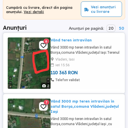
Vezi anunțuri
Cumpără cu livrare, direct din pagina
cu livrare
anunțului.
Vezi detalii
Anunțuri
20
50
Anunțuri pe pagină:
Vând teren intravilan
6
Vând 3000 mp teren intravilan în satul
Borșa,comuna Vlădeni,județul Iași.Terenul
se află într-o zonă frumoasă și liniștită,cu
Vladeni, Iasi
acces la drumul județean DJ 282 C.Dețin
ieri 15:56
titlu de proprietate pe teren.Am parcelat
110 363 RON
terenul în 3 loturi de 1000mp fiecare.Se
poate vinde separat fiecare lot.Preț
Telefon validat
7euro/mp,7000 euro/1000mp.Telefon ...
2
Vând 3000 mp teren intravilan în
7
satul Borșa,comuna Vlădeni,județul
Iași
Vând 3000 mp teren intravilan în satul
Borșa,comuna Vlădeni,județul Iași ,cu